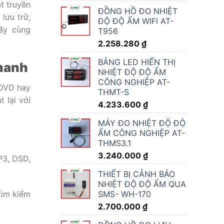
t truyền
ĐỒNG HỒ ĐO NHIỆT
lưu trữ,
ĐỘ ĐỘ ẨM WIFI AT-
Hãy cùng
T956
2.258.280
₫
BẢNG LED HIỂN THỊ
thanh
NHIỆT ĐỘ ĐỘ ẨM
CÔNG NGHIỆP AT-
 DVD hay
THMT-S
 lại với
4.233.600
₫
MÁY ĐO NHIỆT ĐỘ ĐỘ
ẨM CÔNG NGHIỆP AT-
THMS3.1
3.240.000
₫
P3, DSD,
THIẾT BỊ CẢNH BÁO
NHIỆT ĐỘ ĐỘ ẨM QUA
SMS- WH-170
tìm kiếm
2.700.000
₫