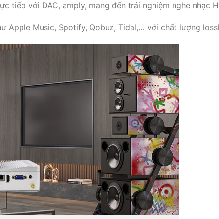
rực tiếp với DAC, amply, mang đến trải nghiệm nghe nhạc H
hư Apple Music, Spotify, Qobuz, Tidal,… với chất lượng loss