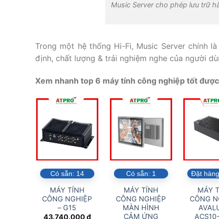
Music Server cho phép lưu trữ h
Trong một hệ thống Hi-Fi, Music Server chính l
định, chất lượng & trải nghiệm nghe của người d
Xem nhanh top 6 máy tính công nghiệp tốt được 
Có sẵn:
14
Có sẵn:
1
Đặt hàng
MÁY TÍNH
MÁY TÍNH
MÁY T
CÔNG NGHIỆP
CÔNG NGHIỆP
CÔNG N
– G15
MÀN HÌNH
AVALU
CẢM ỨNG
ACS10
43.740.000
₫