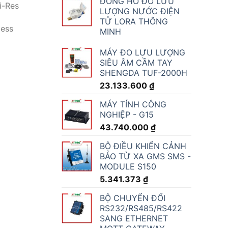
ĐỒNG HỒ ĐO LƯU
i-Res
LƯỢNG NƯỚC ĐIỆN
TỬ LORA THÔNG
less
MINH
MÁY ĐO LƯU LƯỢNG
SIÊU ÂM CẦM TAY
SHENGDA TUF-2000H
23.133.600
₫
MÁY TÍNH CÔNG
NGHIỆP - G15
43.740.000
₫
BỘ ĐIỀU KHIỂN CẢNH
BÁO TỪ XA GMS SMS -
MODULE S150
5.341.373
₫
BỘ CHUYỂN ĐỔI
RS232/RS485/RS422
SANG ETHERNET