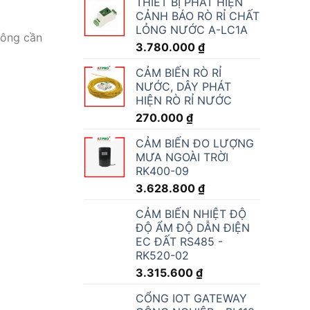
THIẾT BỊ PHÁT HIỆN
CẢNH BÁO RÒ RỈ CHẤT
LỎNG NƯỚC A-LC1A
hông cần
3.780.000
₫
CẢM BIẾN RÒ RỈ
NƯỚC, DÂY PHÁT
HIỆN RÒ RỈ NƯỚC
270.000
₫
CẢM BIẾN ĐO LƯỢNG
MƯA NGOÀI TRỜI
RK400-09
3.628.800
₫
CẢM BIẾN NHIỆT ĐỘ
ĐỘ ẨM ĐỘ DẪN ĐIỆN
EC ĐẤT RS485 -
RK520-02
3.315.600
₫
CỔNG IOT GATEWAY