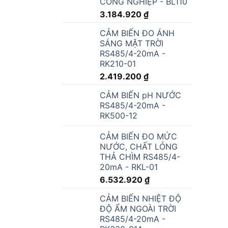
CÔNG NGHIỆP - BL110
3.184.920
₫
CẢM BIẾN ĐO ÁNH
SÁNG MẶT TRỜI
RS485/4-20mA -
RK210-01
2.419.200
₫
CẢM BIẾN pH NƯỚC
RS485/4-20mA -
RK500-12
CẢM BIẾN ĐO MỨC
NƯỚC, CHẤT LỎNG
THẢ CHÌM RS485/4-
20mA - RKL-01
6.532.920
₫
CẢM BIẾN NHIỆT ĐỘ
ĐỘ ẨM NGOÀI TRỜI
RS485/4-20mA -