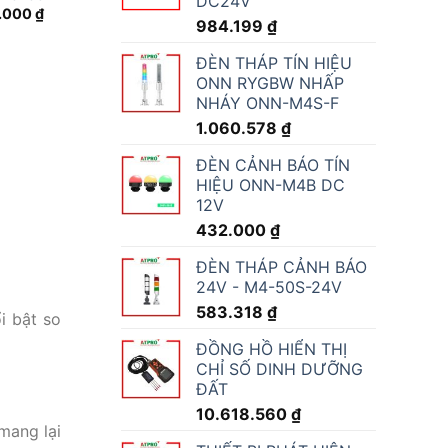
DC24V
.000
₫
984.199
₫
ĐÈN THÁP TÍN HIỆU
ONN RYGBW NHẤP
NHÁY ONN-M4S-F
1.060.578
₫
ĐÈN CẢNH BÁO TÍN
HIỆU ONN-M4B DC
12V
432.000
₫
ĐÈN THÁP CẢNH BÁO
24V - M4-50S-24V
583.318
₫
i bật so
ĐỒNG HỒ HIỂN THỊ
CHỈ SỐ DINH DƯỠNG
ĐẤT
10.618.560
₫
 mang lại