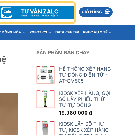
GIỎ HÀNG
Ự ĐỘNG HÓA
ROBOTICS
DATA CENTER
PHỤC VỤ Y TẾ
SẢN PHẨM BÁN CHẠY
hệ
HỆ THỐNG XẾP HÀNG
TỰ ĐỘNG ĐIỆN TỬ -
AT-QMS05
KIOSK XẾP HÀNG, GỌI
SỐ LẤY PHIẾU THỨ
TỰ TỰ ĐỘNG
19.980.000
₫
KIOSK LẤY SỐ THỨ
TỰ, KIOSK XẾP HÀNG