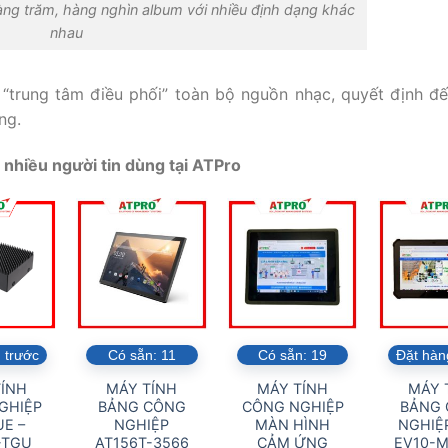
àng trăm, hàng nghìn album với nhiều định dạng khác
nhau
à “trung tâm điều phối” toàn bộ nguồn nhạc, quyết định đ
ùng.
nhiều người tin dùng tại ATPro
 trước
Có sẵn:
11
Có sẵn:
19
Đặt hàn
ÍNH
MÁY TÍNH
MÁY TÍNH
MÁY 
GHIỆP
BẢNG CÔNG
CÔNG NGHIỆP
BẢNG
E –
NGHIỆP
MÀN HÌNH
NGHIỆP
-TGU
AT156T-3566
CẢM ỨNG
EV10-