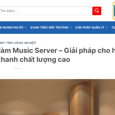
ìm
iếm:
 BỊ NGÀNH NƯỚC
QUAN TRẮC MÔI TRƯỜNG
GIẢI PHÁP QUẢN LÝ
T
MÁY TÍNH CÔNG NGHIỆP
làm Music Server – Giải pháp cho 
thanh chất lượng cao