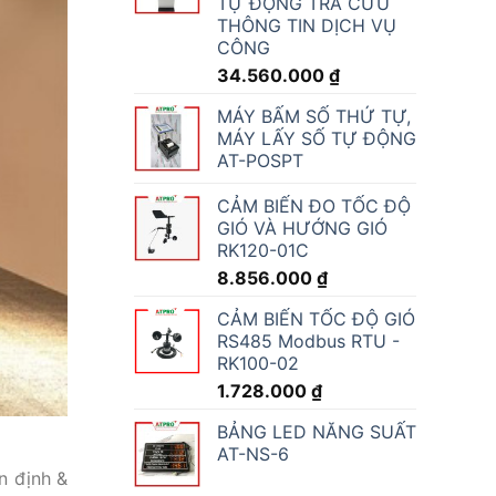
TỰ ĐỘNG TRA CỨU
THÔNG TIN DỊCH VỤ
CÔNG
34.560.000
₫
MÁY BẤM SỐ THỨ TỰ,
MÁY LẤY SỐ TỰ ĐỘNG
AT-POSPT
CẢM BIẾN ĐO TỐC ĐỘ
GIÓ VÀ HƯỚNG GIÓ
RK120-01C
8.856.000
₫
CẢM BIẾN TỐC ĐỘ GIÓ
RS485 Modbus RTU -
RK100-02
1.728.000
₫
BẢNG LED NĂNG SUẤT
AT-NS-6
n định &