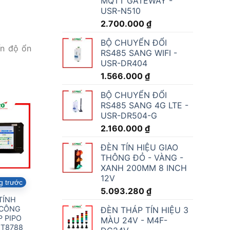
MQTT GATEWAY -
USR-N510
2.700.000
₫
BỘ CHUYỂN ĐỔI
ến độ ổn
RS485 SANG WIFI -
USR-DR404
1.566.000
₫
BỘ CHUYỂN ĐỔI
RS485 SANG 4G LTE -
USR-DR504-G
2.160.000
₫
ĐÈN TÍN HIỆU GIAO
THÔNG ĐỎ - VÀNG -
XANH 200MM 8 INCH
12V
g trước
5.093.280
₫
TÍNH
 CÔNG
ĐÈN THÁP TÍN HIỆU 3
 PIPO
MÀU 24V - M4F-
MT8788