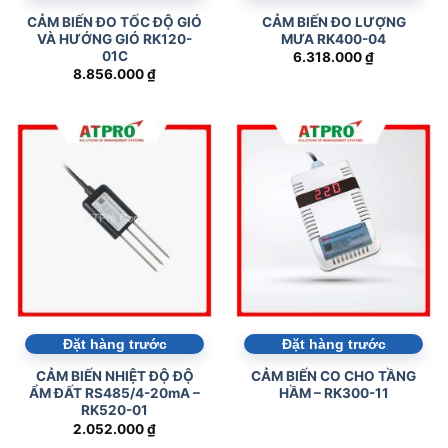
CẢM BIẾN ĐO TỐC ĐỘ GIÓ
CẢM BIẾN ĐO LƯỢNG
VÀ HƯỚNG GIÓ RK120-
MƯA RK400-04
01C
6.318.000
₫
8.856.000
₫
Đặt hàng trước
Đặt hàng trước
CẢM BIẾN NHIỆT ĐỘ ĐỘ
CẢM BIẾN CO CHO TẦNG
ẨM ĐẤT RS485/4-20mA –
HẦM – RK300-11
RK520-01
2.052.000
₫