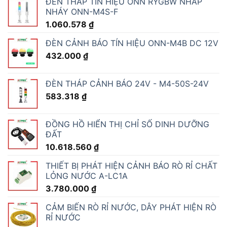
ĐÈN THÁP TÍN HIỆU ONN RYGBW NHẤP
NHÁY ONN-M4S-F
1.060.578
₫
ĐÈN CẢNH BÁO TÍN HIỆU ONN-M4B DC 12V
432.000
₫
ĐÈN THÁP CẢNH BÁO 24V - M4-50S-24V
583.318
₫
ĐỒNG HỒ HIỂN THỊ CHỈ SỐ DINH DƯỠNG
ĐẤT
10.618.560
₫
THIẾT BỊ PHÁT HIỆN CẢNH BÁO RÒ RỈ CHẤT
LỎNG NƯỚC A-LC1A
3.780.000
₫
CẢM BIẾN RÒ RỈ NƯỚC, DÂY PHÁT HIỆN RÒ
RỈ NƯỚC