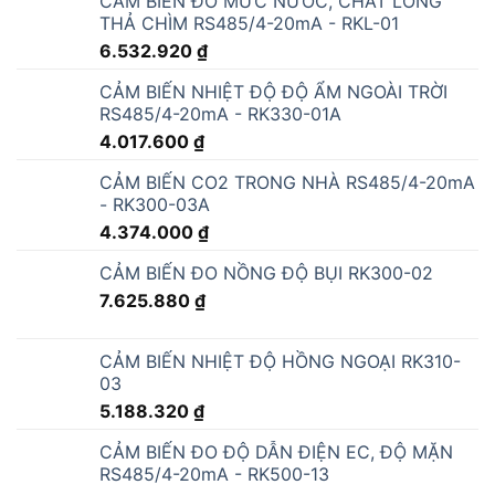
CẢM BIẾN ĐO MỨC NƯỚC, CHẤT LỎNG
THẢ CHÌM RS485/4-20mA - RKL-01
6.532.920
₫
CẢM BIẾN NHIỆT ĐỘ ĐỘ ẨM NGOÀI TRỜI
RS485/4-20mA - RK330-01A
4.017.600
₫
CẢM BIẾN CO2 TRONG NHÀ RS485/4-20mA
- RK300-03A
4.374.000
₫
CẢM BIẾN ĐO NỒNG ĐỘ BỤI RK300-02
7.625.880
₫
CẢM BIẾN NHIỆT ĐỘ HỒNG NGOẠI RK310-
03
5.188.320
₫
CẢM BIẾN ĐO ĐỘ DẪN ĐIỆN EC, ĐỘ MẶN
RS485/4-20mA - RK500-13