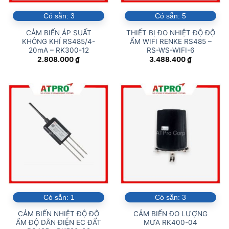
Có sẵn:
3
Có sẵn:
5
CẢM BIẾN ÁP SUẤT
THIẾT BỊ ĐO NHIỆT ĐỘ ĐỘ
KHÔNG KHÍ RS485/4-
ẨM WIFI RENKE RS485 –
20mA – RK300-12
RS-WS-WIFI-6
2.808.000
₫
3.488.400
₫
Có sẵn:
1
Có sẵn:
3
CẢM BIẾN NHIỆT ĐỘ ĐỘ
CẢM BIẾN ĐO LƯỢNG
ẨM ĐỘ DẪN ĐIỆN EC ĐẤT
MƯA RK400-04