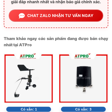
giải đáp nhanh nhất và nhận báo giá chính xác.
CHAT ZALO NHẬN TƯ VẤN NGAY
Tham khảo ngay các sản phẩm đang được bán chạy
nhất tại ATPro
Có sẵn:
1
Có sẵn:
3