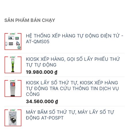
SẢN PHẨM BÁN CHẠY
HỆ THỐNG XẾP HÀNG TỰ ĐỘNG ĐIỆN TỬ -
AT-QMS05
KIOSK XẾP HÀNG, GỌI SỐ LẤY PHIẾU THỨ
TỰ TỰ ĐỘNG
19.980.000
₫
KIOSK LẤY SỐ THỨ TỰ, KIOSK XẾP HÀNG
TỰ ĐỘNG TRA CỨU THÔNG TIN DỊCH VỤ
CÔNG
34.560.000
₫
MÁY BẤM SỐ THỨ TỰ, MÁY LẤY SỐ TỰ
ĐỘNG AT-POSPT