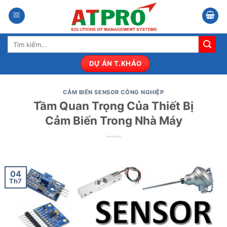
Bỏ
qua
nội
Tìm
dung
kiếm:
DỰ ÁN T.KHẢO
CẢM BIẾN SENSOR CÔNG NGHIỆP
Tầm Quan Trọng Của Thiết Bị
Cảm Biến Trong Nhà Máy
04
Th7