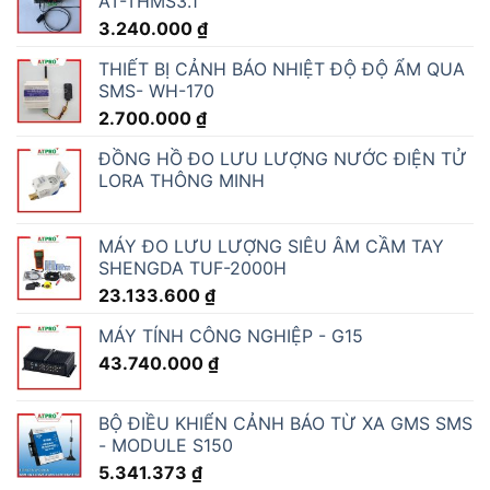
AT-THMS3.1
3.240.000
₫
THIẾT BỊ CẢNH BÁO NHIỆT ĐỘ ĐỘ ẨM QUA
SMS- WH-170
2.700.000
₫
ĐỒNG HỒ ĐO LƯU LƯỢNG NƯỚC ĐIỆN TỬ
LORA THÔNG MINH
MÁY ĐO LƯU LƯỢNG SIÊU ÂM CẦM TAY
SHENGDA TUF-2000H
23.133.600
₫
MÁY TÍNH CÔNG NGHIỆP - G15
43.740.000
₫
BỘ ĐIỀU KHIỂN CẢNH BÁO TỪ XA GMS SMS
- MODULE S150
5.341.373
₫