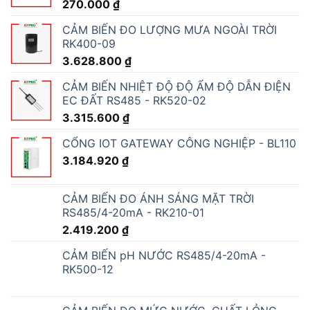
270.000
₫
CẢM BIẾN ĐO LƯỢNG MƯA NGOÀI TRỜI
RK400-09
3.628.800
₫
CẢM BIẾN NHIỆT ĐỘ ĐỘ ẨM ĐỘ DẪN ĐIỆN
EC ĐẤT RS485 - RK520-02
3.315.600
₫
CỔNG IOT GATEWAY CÔNG NGHIỆP - BL110
3.184.920
₫
CẢM BIẾN ĐO ÁNH SÁNG MẶT TRỜI
RS485/4-20mA - RK210-01
2.419.200
₫
CẢM BIẾN pH NƯỚC RS485/4-20mA -
RK500-12