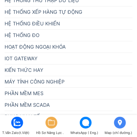
HỆ THỐNG THU THẬP DỮ LIỆU
HỆ THỐNG XẾP HÀNG TỰ ĐỘNG
HỆ THỐNG ĐIỀU KHIỂN
HỆ THỐNG ĐO
HOẠT ĐỘNG NGOẠI KHÓA
IOT GATEWAY
KIẾN THỨC HAY
MÁY TÍNH CÔNG NGHIỆP
PHẦN MỀM MES
PHẦN MỀM SCADA
PHỤC VỤ Y TẾ
QUẢN LÝ BÃI ĐỖ XE
T.Vấn Zalo(t.Việt)
Hồ Sơ Năng Lực .
WhatsApp ( Eng.)
Map (chỉ đường.)