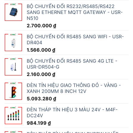
BỘ CHUYỂN ĐỔI RS232/RS485/RS422
SANG ETHERNET MQTT GATEWAY - USR-
N510
2.700.000
₫
BỘ CHUYỂN ĐỔI RS485 SANG WIFI - USR-
DR404
1.566.000
₫
BỘ CHUYỂN ĐỔI RS485 SANG 4G LTE -
USR-DR504-G
2.160.000
₫
ĐÈN TÍN HIỆU GIAO THÔNG ĐỎ - VÀNG -
XANH 200MM 8 INCH 12V
5.093.280
₫
ĐÈN THÁP TÍN HIỆU 3 MÀU 24V - M4F-
DC24V
984.199
₫