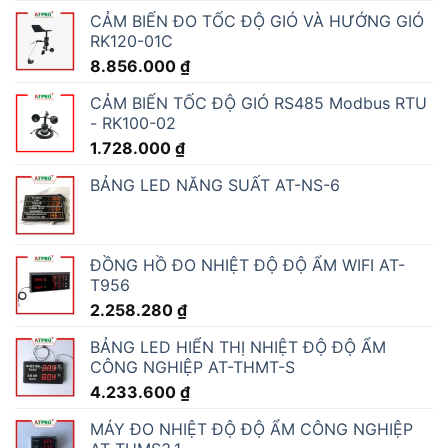
CẢM BIẾN ĐO TỐC ĐỘ GIÓ VÀ HƯỚNG GIÓ
RK120-01C
8.856.000
₫
CẢM BIẾN TỐC ĐỘ GIÓ RS485 Modbus RTU
- RK100-02
1.728.000
₫
BẢNG LED NĂNG SUẤT AT-NS-6
ĐỒNG HỒ ĐO NHIỆT ĐỘ ĐỘ ẨM WIFI AT-
T956
2.258.280
₫
BẢNG LED HIỂN THỊ NHIỆT ĐỘ ĐỘ ẨM
CÔNG NGHIỆP AT-THMT-S
4.233.600
₫
MÁY ĐO NHIỆT ĐỘ ĐỘ ẨM CÔNG NGHIỆP