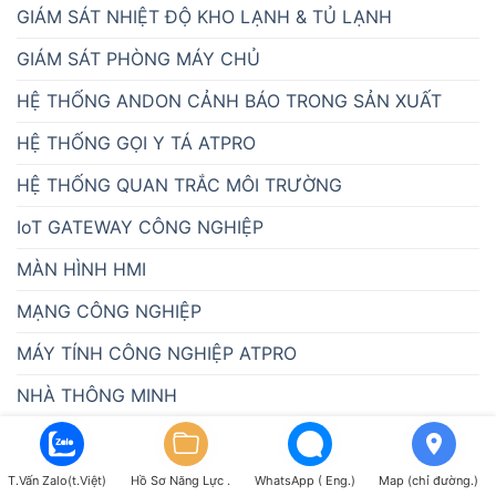
GIÁM SÁT NHIỆT ĐỘ KHO LẠNH & TỦ LẠNH
GIÁM SÁT PHÒNG MÁY CHỦ
HỆ THỐNG ANDON CẢNH BÁO TRONG SẢN XUẤT
HỆ THỐNG GỌI Y TÁ ATPRO
HỆ THỐNG QUAN TRẮC MÔI TRƯỜNG
IoT GATEWAY CÔNG NGHIỆP
MÀN HÌNH HMI
MẠNG CÔNG NGHIỆP
MÁY TÍNH CÔNG NGHIỆP ATPRO
NHÀ THÔNG MINH
QUẢN LÝ NĂNG SUẤT SẢN XUẤT
QUẢN LÝ TRANG TRẠI CHĂN NUÔI
T.Vấn Zalo(t.Việt)
Hồ Sơ Năng Lực .
WhatsApp ( Eng.)
Map (chỉ đường.)