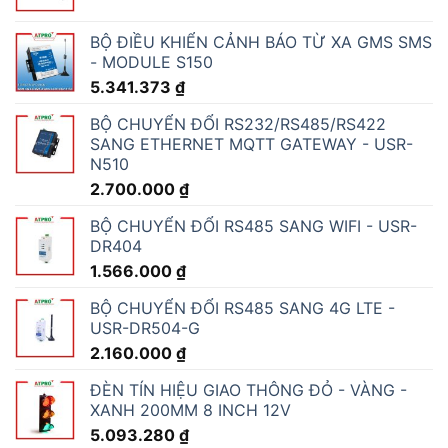
BỘ ĐIỀU KHIỂN CẢNH BÁO TỪ XA GMS SMS
- MODULE S150
5.341.373
₫
BỘ CHUYỂN ĐỔI RS232/RS485/RS422
SANG ETHERNET MQTT GATEWAY - USR-
N510
2.700.000
₫
BỘ CHUYỂN ĐỔI RS485 SANG WIFI - USR-
DR404
1.566.000
₫
BỘ CHUYỂN ĐỔI RS485 SANG 4G LTE -
USR-DR504-G
2.160.000
₫
ĐÈN TÍN HIỆU GIAO THÔNG ĐỎ - VÀNG -
XANH 200MM 8 INCH 12V
5.093.280
₫