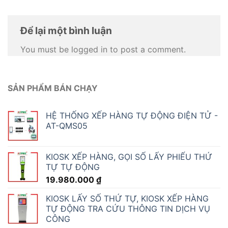
Để lại một bình luận
You must be logged in to post a comment.
SẢN PHẨM BÁN CHẠY
HỆ THỐNG XẾP HÀNG TỰ ĐỘNG ĐIỆN TỬ -
AT-QMS05
KIOSK XẾP HÀNG, GỌI SỐ LẤY PHIẾU THỨ
TỰ TỰ ĐỘNG
19.980.000
₫
KIOSK LẤY SỐ THỨ TỰ, KIOSK XẾP HÀNG
TỰ ĐỘNG TRA CỨU THÔNG TIN DỊCH VỤ
CÔNG