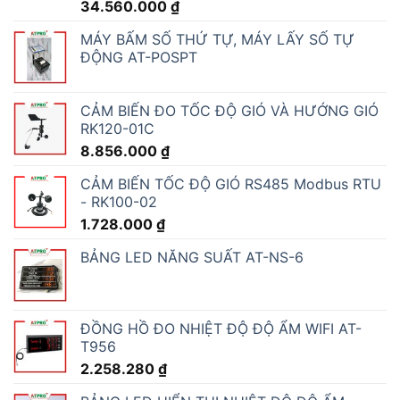
34.560.000
₫
MÁY BẤM SỐ THỨ TỰ, MÁY LẤY SỐ TỰ
ĐỘNG AT-POSPT
CẢM BIẾN ĐO TỐC ĐỘ GIÓ VÀ HƯỚNG GIÓ
RK120-01C
8.856.000
₫
CẢM BIẾN TỐC ĐỘ GIÓ RS485 Modbus RTU
- RK100-02
1.728.000
₫
BẢNG LED NĂNG SUẤT AT-NS-6
ĐỒNG HỒ ĐO NHIỆT ĐỘ ĐỘ ẨM WIFI AT-
T956
2.258.280
₫