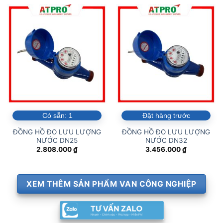
Có sẵn:
1
Đặt hàng trước
ĐỒNG HỒ ĐO LƯU LƯỢNG
ĐỒNG HỒ ĐO LƯU LƯỢNG
NƯỚC DN25
NƯỚC DN32
2.808.000
₫
3.456.000
₫
XEM THÊM SẢN PHẨM VAN CÔNG NGHIỆP