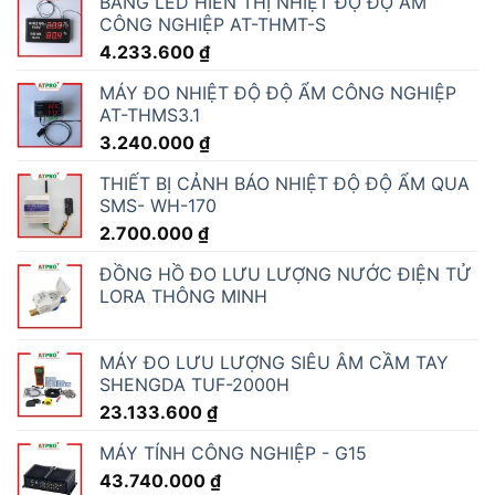
BẢNG LED HIỂN THỊ NHIỆT ĐỘ ĐỘ ẨM
CÔNG NGHIỆP AT-THMT-S
4.233.600
₫
MÁY ĐO NHIỆT ĐỘ ĐỘ ẨM CÔNG NGHIỆP
AT-THMS3.1
3.240.000
₫
THIẾT BỊ CẢNH BÁO NHIỆT ĐỘ ĐỘ ẨM QUA
SMS- WH-170
2.700.000
₫
ĐỒNG HỒ ĐO LƯU LƯỢNG NƯỚC ĐIỆN TỬ
LORA THÔNG MINH
MÁY ĐO LƯU LƯỢNG SIÊU ÂM CẦM TAY
SHENGDA TUF-2000H
23.133.600
₫
MÁY TÍNH CÔNG NGHIỆP - G15
43.740.000
₫