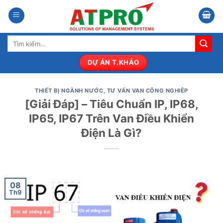
Bỏ
qua
nội
Tìm
dung
kiếm:
DỰ ÁN T.KHẢO
THIẾT BỊ NGÀNH NƯỚC
,
TƯ VẤN VAN CÔNG NGHIÊP
[Giải Đáp] – Tiêu Chuẩn IP, IP68,
IP65, IP67 Trên Van Điều Khiển
Điện Là Gì?
08
Th9