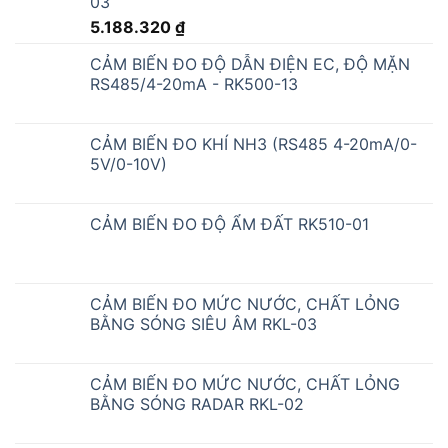
03
5.188.320
₫
CẢM BIẾN ĐO ĐỘ DẪN ĐIỆN EC, ĐỘ MẶN
RS485/4-20mA - RK500-13
CẢM BIẾN ĐO KHÍ NH3 (RS485 4-20mA/0-
5V/0-10V)
CẢM BIẾN ĐO ĐỘ ẨM ĐẤT RK510-01
CẢM BIẾN ĐO MỨC NƯỚC, CHẤT LỎNG
BẰNG SÓNG SIÊU ÂM RKL-03
CẢM BIẾN ĐO MỨC NƯỚC, CHẤT LỎNG
BẰNG SÓNG RADAR RKL-02