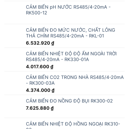
CẢM BIẾN pH NƯỚC RS485/4-20mA -
RK500-12
CẢM BIẾN ĐO MỨC NƯỚC, CHẤT LỎNG
THẢ CHÌM RS485/4-20mA - RKL-01
6.532.920
₫
CẢM BIẾN NHIỆT ĐỘ ĐỘ ẨM NGOÀI TRỜI
RS485/4-20mA - RK330-01A
4.017.600
₫
CẢM BIẾN CO2 TRONG NHÀ RS485/4-20mA
- RK300-03A
4.374.000
₫
CẢM BIẾN ĐO NỒNG ĐỘ BỤI RK300-02
7.625.880
₫
CẢM BIẾN NHIỆT ĐỘ HỒNG NGOẠI RK310-