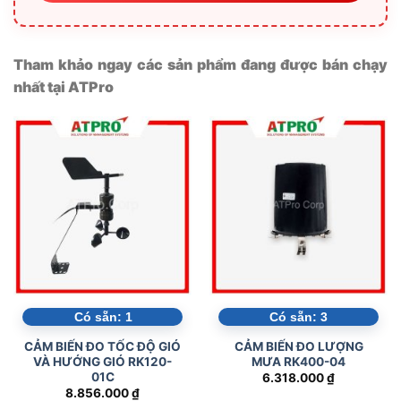
Tham khảo ngay các sản phẩm đang được bán chạy
nhất tại ATPro
Có sẵn:
1
Có sẵn:
3
CẢM BIẾN ĐO TỐC ĐỘ GIÓ
CẢM BIẾN ĐO LƯỢNG
VÀ HƯỚNG GIÓ RK120-
MƯA RK400-04
01C
6.318.000
₫
8.856.000
₫