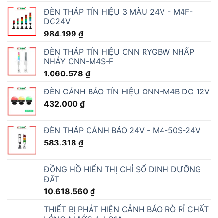
ĐÈN THÁP TÍN HIỆU 3 MÀU 24V - M4F-
DC24V
984.199
₫
ĐÈN THÁP TÍN HIỆU ONN RYGBW NHẤP
NHÁY ONN-M4S-F
1.060.578
₫
ĐÈN CẢNH BÁO TÍN HIỆU ONN-M4B DC 12V
432.000
₫
ĐÈN THÁP CẢNH BÁO 24V - M4-50S-24V
583.318
₫
ĐỒNG HỒ HIỂN THỊ CHỈ SỐ DINH DƯỠNG
ĐẤT
10.618.560
₫
THIẾT BỊ PHÁT HIỆN CẢNH BÁO RÒ RỈ CHẤT