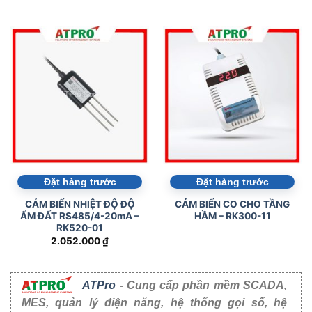
Đặt hàng trước
Đặt hàng trước
CẢM BIẾN NHIỆT ĐỘ ĐỘ
CẢM BIẾN CO CHO TẦNG
ẨM ĐẤT RS485/4-20mA –
HẦM – RK300-11
RK520-01
2.052.000
₫
ATPro
- Cung cấp phần mềm SCADA,
MES, quản lý điện năng, hệ thống gọi số, hệ