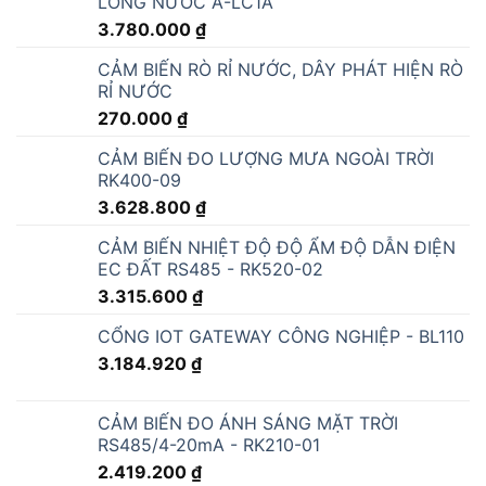
LỎNG NƯỚC A-LC1A
3.780.000
₫
CẢM BIẾN RÒ RỈ NƯỚC, DÂY PHÁT HIỆN RÒ
RỈ NƯỚC
270.000
₫
CẢM BIẾN ĐO LƯỢNG MƯA NGOÀI TRỜI
RK400-09
3.628.800
₫
CẢM BIẾN NHIỆT ĐỘ ĐỘ ẨM ĐỘ DẪN ĐIỆN
EC ĐẤT RS485 - RK520-02
3.315.600
₫
CỔNG IOT GATEWAY CÔNG NGHIỆP - BL110
3.184.920
₫
CẢM BIẾN ĐO ÁNH SÁNG MẶT TRỜI
RS485/4-20mA - RK210-01
2.419.200
₫