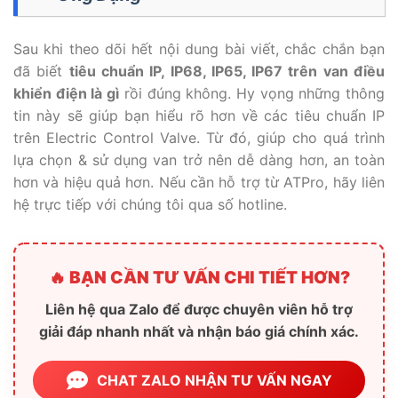
Sau khi theo dõi hết nội dung bài viết, chắc chắn bạn
đã biết
tiêu chuẩn IP, IP68, IP65, IP67 trên van điều
khiển điện là gì
rồi đúng không. Hy vọng những thông
tin này sẽ giúp bạn hiểu rõ hơn về các tiêu chuẩn IP
trên Electric Control Valve. Từ đó, giúp cho quá trình
lựa chọn & sử dụng van trở nên dễ dàng hơn, an toàn
hơn và hiệu quả hơn. Nếu cần hỗ trợ từ ATPro, hãy liên
hệ trực tiếp với chúng tôi qua số hotline.
🔥 BẠN CẦN TƯ VẤN CHI TIẾT HƠN?
Liên hệ qua Zalo để được chuyên viên hỗ trợ
giải đáp nhanh nhất và nhận báo giá chính xác.
CHAT ZALO NHẬN TƯ VẤN NGAY