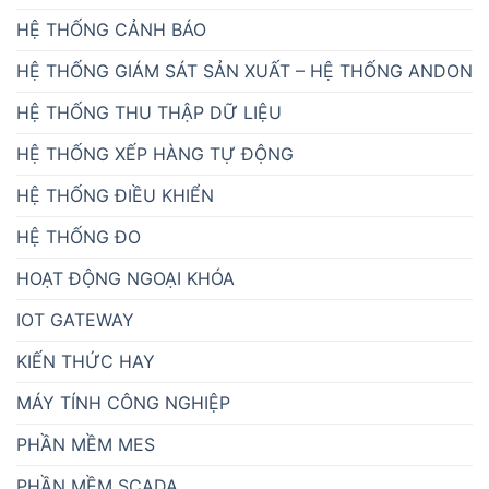
HỆ THỐNG CẢNH BÁO
HỆ THỐNG GIÁM SÁT SẢN XUẤT – HỆ THỐNG ANDON
HỆ THỐNG THU THẬP DỮ LIỆU
HỆ THỐNG XẾP HÀNG TỰ ĐỘNG
HỆ THỐNG ĐIỀU KHIỂN
HỆ THỐNG ĐO
HOẠT ĐỘNG NGOẠI KHÓA
IOT GATEWAY
KIẾN THỨC HAY
MÁY TÍNH CÔNG NGHIỆP
PHẦN MỀM MES
PHẦN MỀM SCADA