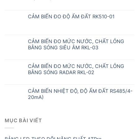
CẢM BIẾN ĐO ĐỘ ẨM ĐẤT RK510-01
CẢM BIẾN ĐO MỨC NƯỚC, CHẤT LỎNG
BẰNG SÓNG SIÊU ÂM RKL-03
CẢM BIẾN ĐO MỨC NƯỚC, CHẤT LỎNG
BẰNG SÓNG RADAR RKL-02
CẢM BIẾN NHIỆT ĐỘ, ĐỘ ẨM ĐẤT RS485/4-
20mA)
MỤC BÀI VIẾT