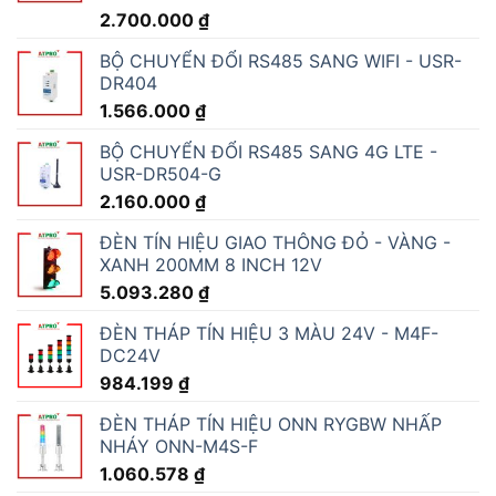
2.700.000
₫
BỘ CHUYỂN ĐỔI RS485 SANG WIFI - USR-
DR404
1.566.000
₫
BỘ CHUYỂN ĐỔI RS485 SANG 4G LTE -
USR-DR504-G
2.160.000
₫
ĐÈN TÍN HIỆU GIAO THÔNG ĐỎ - VÀNG -
XANH 200MM 8 INCH 12V
5.093.280
₫
ĐÈN THÁP TÍN HIỆU 3 MÀU 24V - M4F-
DC24V
984.199
₫
ĐÈN THÁP TÍN HIỆU ONN RYGBW NHẤP
NHÁY ONN-M4S-F
1.060.578
₫