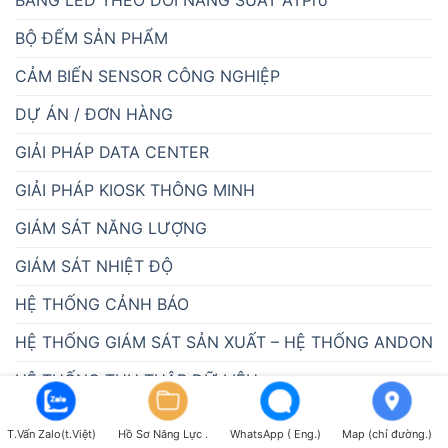
BẢNG LED THEO DÕI NĂNG SUẤT ATPro
BỘ ĐẾM SẢN PHẨM
CẢM BIẾN SENSOR CÔNG NGHIỆP
DỰ ÁN / ĐƠN HÀNG
GIẢI PHÁP DATA CENTER
GIẢI PHÁP KIOSK THÔNG MINH
GIÁM SÁT NĂNG LƯỢNG
GIÁM SÁT NHIỆT ĐỘ
HỆ THỐNG CẢNH BÁO
HỆ THỐNG GIÁM SÁT SẢN XUẤT – HỆ THỐNG ANDON
HỆ THỐNG THU THẬP DỮ LIỆU
HỆ THỐNG XẾP HÀNG TỰ ĐỘNG
T.Vấn Zalo(t.Việt)
Hồ Sơ Năng Lực .
WhatsApp ( Eng.)
Map (chỉ đường.)