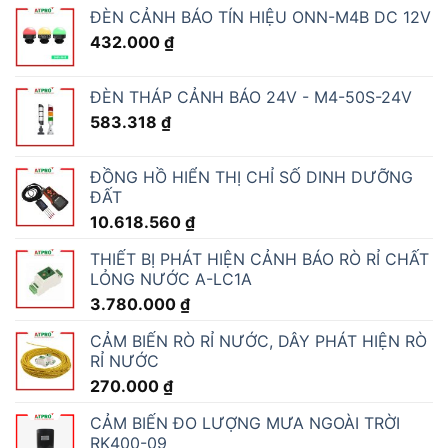
ĐÈN CẢNH BÁO TÍN HIỆU ONN-M4B DC 12V
432.000
₫
ĐÈN THÁP CẢNH BÁO 24V - M4-50S-24V
583.318
₫
ĐỒNG HỒ HIỂN THỊ CHỈ SỐ DINH DƯỠNG
ĐẤT
10.618.560
₫
THIẾT BỊ PHÁT HIỆN CẢNH BÁO RÒ RỈ CHẤT
LỎNG NƯỚC A-LC1A
3.780.000
₫
CẢM BIẾN RÒ RỈ NƯỚC, DÂY PHÁT HIỆN RÒ
RỈ NƯỚC
270.000
₫
CẢM BIẾN ĐO LƯỢNG MƯA NGOÀI TRỜI
RK400-09