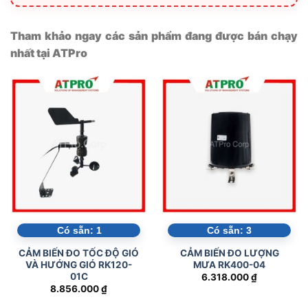
Tham khảo ngay các sản phẩm đang được bán chạy
nhất tại ATPro
Có sẵn:
1
Có sẵn:
3
CẢM BIẾN ĐO TỐC ĐỘ GIÓ
CẢM BIẾN ĐO LƯỢNG
VÀ HƯỚNG GIÓ RK120-
MƯA RK400-04
01C
6.318.000
₫
8.856.000
₫