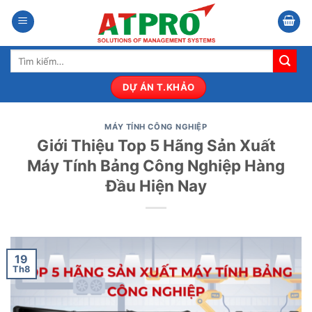
Bỏ
qua
nội
Tìm
dung
kiếm:
DỰ ÁN T.KHẢO
MÁY TÍNH CÔNG NGHIỆP
Giới Thiệu Top 5 Hãng Sản Xuất
Máy Tính Bảng Công Nghiệp Hàng
Đầu Hiện Nay
19
Th8