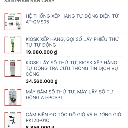
SẢN PHẨM BÁN CHẠY
HỆ THỐNG XẾP HÀNG TỰ ĐỘNG ĐIỆN TỬ -
AT-QMS05
KIOSK XẾP HÀNG, GỌI SỐ LẤY PHIẾU THỨ
TỰ TỰ ĐỘNG
19.980.000
₫
KIOSK LẤY SỐ THỨ TỰ, KIOSK XẾP HÀNG
TỰ ĐỘNG TRA CỨU THÔNG TIN DỊCH VỤ
CÔNG
34.560.000
₫
MÁY BẤM SỐ THỨ TỰ, MÁY LẤY SỐ TỰ
ĐỘNG AT-POSPT
CẢM BIẾN ĐO TỐC ĐỘ GIÓ VÀ HƯỚNG GIÓ
RK120-01C
8.856.000
₫