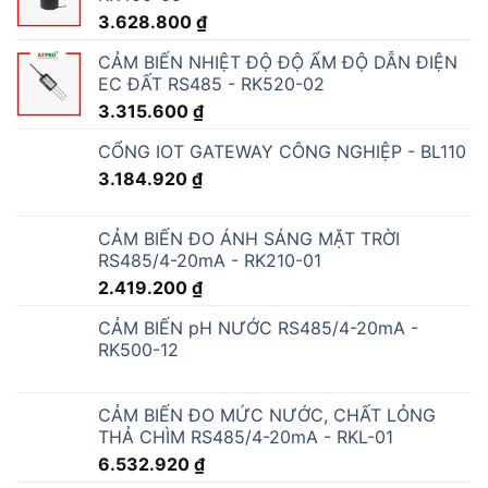
3.628.800
₫
CẢM BIẾN NHIỆT ĐỘ ĐỘ ẨM ĐỘ DẪN ĐIỆN
EC ĐẤT RS485 - RK520-02
3.315.600
₫
CỔNG IOT GATEWAY CÔNG NGHIỆP - BL110
3.184.920
₫
CẢM BIẾN ĐO ÁNH SÁNG MẶT TRỜI
RS485/4-20mA - RK210-01
2.419.200
₫
CẢM BIẾN pH NƯỚC RS485/4-20mA -
RK500-12
CẢM BIẾN ĐO MỨC NƯỚC, CHẤT LỎNG
THẢ CHÌM RS485/4-20mA - RKL-01
6.532.920
₫