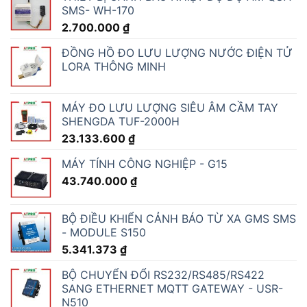
SMS- WH-170
2.700.000
₫
ĐỒNG HỒ ĐO LƯU LƯỢNG NƯỚC ĐIỆN TỬ
LORA THÔNG MINH
MÁY ĐO LƯU LƯỢNG SIÊU ÂM CẦM TAY
SHENGDA TUF-2000H
23.133.600
₫
MÁY TÍNH CÔNG NGHIỆP - G15
43.740.000
₫
BỘ ĐIỀU KHIỂN CẢNH BÁO TỪ XA GMS SMS
- MODULE S150
5.341.373
₫
BỘ CHUYỂN ĐỔI RS232/RS485/RS422
SANG ETHERNET MQTT GATEWAY - USR-
N510