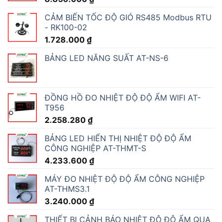
CẢM BIẾN TỐC ĐỘ GIÓ RS485 Modbus RTU
- RK100-02
1.728.000
₫
BẢNG LED NĂNG SUẤT AT-NS-6
ĐỒNG HỒ ĐO NHIỆT ĐỘ ĐỘ ẨM WIFI AT-
T956
2.258.280
₫
BẢNG LED HIỂN THỊ NHIỆT ĐỘ ĐỘ ẨM
CÔNG NGHIỆP AT-THMT-S
4.233.600
₫
MÁY ĐO NHIỆT ĐỘ ĐỘ ẨM CÔNG NGHIỆP
AT-THMS3.1
3.240.000
₫
THIẾT BỊ CẢNH BÁO NHIỆT ĐỘ ĐỘ ẨM QUA