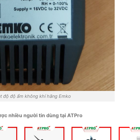
ệt độ độ ẩm không khí hãng Emko
ợc nhiều người tin dùng tại ATPro