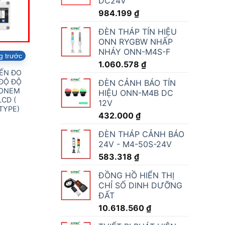
DC24V
984.199
₫
ĐÈN THÁP TÍN HIỆU
ONN RYGBW NHẤP
NHÁY ONN-M4S-F
g trước
1.060.578
₫
ẾN ĐO
ĐỘ ĐỘ
ĐÈN CẢNH BÁO TÍN
RONEM
HIỆU ONN-M4B DC
LCD (
12V
TYPE)
432.000
₫
ĐÈN THÁP CẢNH BÁO
24V - M4-50S-24V
583.318
₫
ĐỒNG HỒ HIỂN THỊ
CHỈ SỐ DINH DƯỠNG
ĐẤT
10.618.560
₫