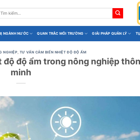
ìm
iếm:
 BỊ NGÀNH NƯỚC
QUAN TRẮC MÔI TRƯỜNG
GIẢI PHÁP QUẢN LÝ
T
G NGHIỆP
,
TƯ VẤN CẢM BIẾN NHIỆT ĐỘ ĐỘ ẨM
ệt độ độ ẩm trong nông nghiệp thô
minh