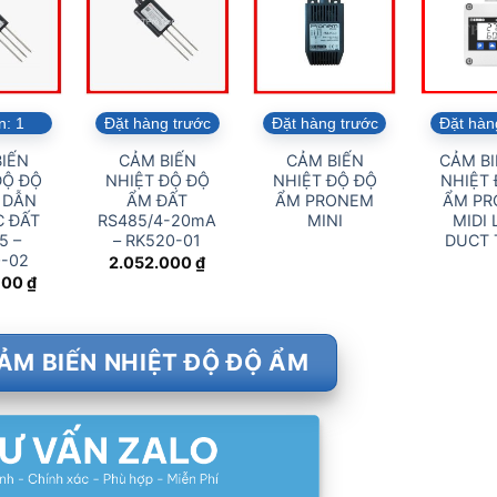
n:
1
Đặt hàng trước
Đặt hàng trước
Đặt hàn
IẾN
CẢM BIẾN
CẢM BIẾN
CẢM BI
ĐỘ ĐỘ
NHIỆT ĐỘ ĐỘ
NHIỆT ĐỘ ĐỘ
NHIỆT 
 DẪN
ẨM ĐẤT
ẨM PRONEM
ẨM P
C ĐẤT
RS485/4-20mA
MINI
MIDI 
5 –
– RK520-01
DUCT 
-02
2.052.000
₫
600
₫
ẢM BIẾN NHIỆT ĐỘ ĐỘ ẨM