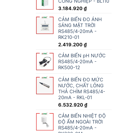
CÔNG NGHIỆP - BL110
3.184.920
₫
CẢM BIẾN ĐO ÁNH
SÁNG MẶT TRỜI
RS485/4-20mA -
RK210-01
2.419.200
₫
CẢM BIẾN pH NƯỚC
RS485/4-20mA -
RK500-12
CẢM BIẾN ĐO MỨC
NƯỚC, CHẤT LỎNG
THẢ CHÌM RS485/4-
20mA - RKL-01
6.532.920
₫
CẢM BIẾN NHIỆT ĐỘ
ĐỘ ẨM NGOÀI TRỜI
RS485/4-20mA -