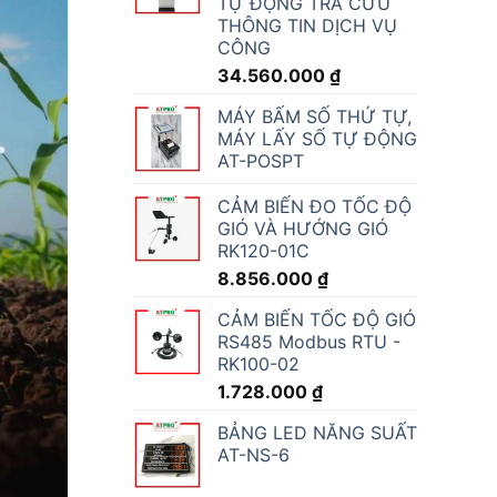
TỰ ĐỘNG TRA CỨU
THÔNG TIN DỊCH VỤ
CÔNG
34.560.000
₫
MÁY BẤM SỐ THỨ TỰ,
MÁY LẤY SỐ TỰ ĐỘNG
AT-POSPT
CẢM BIẾN ĐO TỐC ĐỘ
GIÓ VÀ HƯỚNG GIÓ
RK120-01C
8.856.000
₫
CẢM BIẾN TỐC ĐỘ GIÓ
RS485 Modbus RTU -
RK100-02
1.728.000
₫
BẢNG LED NĂNG SUẤT
AT-NS-6