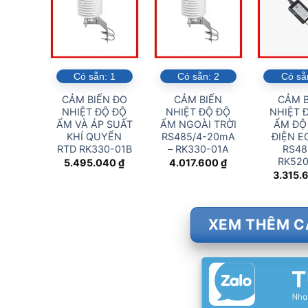
Có sẵn:
1
Có sẵn:
2
Có sẵ
CẢM BIẾN ĐO
CẢM BIẾN
CẢM B
NHIỆT ĐỘ ĐỘ
NHIỆT ĐỘ ĐỘ
NHIỆT 
ẨM VÀ ÁP SUẤT
ẨM NGOÀI TRỜI
ẨM ĐỘ
KHÍ QUYỂN
RS485/4-20mA
ĐIỆN E
RTD RK330-01B
– RK330-01A
RS48
RK520
5.495.040
₫
4.017.600
₫
3.315.
XEM THÊM C