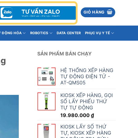
GIỎ HÀNG
Ự ĐỘNG HÓA
ROBOTICS
DATA CENTER
PHỤC VỤ Y TẾ
SẢN PHẨM BÁN CHẠY
ng
HỆ THỐNG XẾP HÀNG
TỰ ĐỘNG ĐIỆN TỬ -
AT-QMS05
KIOSK XẾP HÀNG, GỌI
SỐ LẤY PHIẾU THỨ
TỰ TỰ ĐỘNG
19.980.000
₫
KIOSK LẤY SỐ THỨ
TỰ, KIOSK XẾP HÀNG