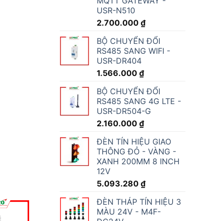
MQTT GATEWAY -
USR-N510
2.700.000
₫
BỘ CHUYỂN ĐỔI
RS485 SANG WIFI -
USR-DR404
1.566.000
₫
BỘ CHUYỂN ĐỔI
RS485 SANG 4G LTE -
USR-DR504-G
2.160.000
₫
ĐÈN TÍN HIỆU GIAO
THÔNG ĐỎ - VÀNG -
XANH 200MM 8 INCH
12V
5.093.280
₫
ĐÈN THÁP TÍN HIỆU 3
MÀU 24V - M4F-