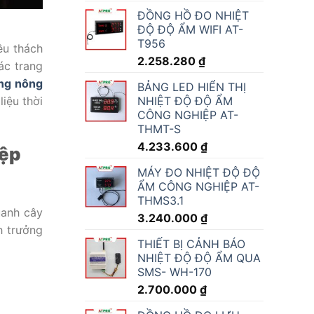
ĐỒNG HỒ ĐO NHIỆT
ĐỘ ĐỘ ẨM WIFI AT-
T956
ều thách
2.258.280
₫
ác trang
ong nông
BẢNG LED HIỂN THỊ
NHIỆT ĐỘ ĐỘ ẨM
iệu thời
CÔNG NGHIỆP AT-
THMT-S
4.233.600
₫
iệp
MÁY ĐO NHIỆT ĐỘ ĐỘ
ẨM CÔNG NGHIỆP AT-
THMS3.1
uanh cây
3.240.000
₫
h trưởng
THIẾT BỊ CẢNH BÁO
NHIỆT ĐỘ ĐỘ ẨM QUA
SMS- WH-170
2.700.000
₫