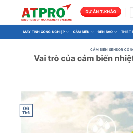
Bỏ
qua
T
DỰ ÁN T.KHẢO
k
nội
dung
MÁY TÍNH CÔNG NGHIỆP
CẢM BIẾN
ĐÈN BÁO
THIẾT
CẢM BIẾN SENSOR CÔN
Vai trò của cảm biến nhi
06
Th6