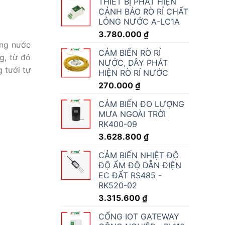
THIẾT BỊ PHÁT HIỆN
CẢNH BÁO RÒ RỈ CHẤT
LỎNG NƯỚC A-LC1A
3.780.000
₫
ợng nước
CẢM BIẾN RÒ RỈ
g, từ đó
NƯỚC, DÂY PHÁT
g tưới tự
HIỆN RÒ RỈ NƯỚC
270.000
₫
CẢM BIẾN ĐO LƯỢNG
MƯA NGOÀI TRỜI
RK400-09
3.628.800
₫
CẢM BIẾN NHIỆT ĐỘ
ĐỘ ẨM ĐỘ DẪN ĐIỆN
EC ĐẤT RS485 -
RK520-02
3.315.600
₫
CỔNG IOT GATEWAY