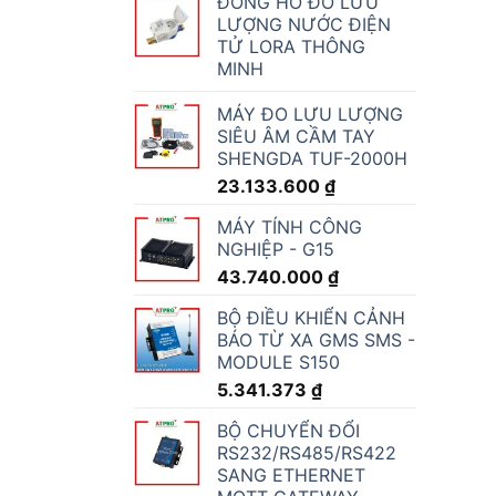
ĐỒNG HỒ ĐO LƯU
LƯỢNG NƯỚC ĐIỆN
TỬ LORA THÔNG
MINH
MÁY ĐO LƯU LƯỢNG
SIÊU ÂM CẦM TAY
SHENGDA TUF-2000H
23.133.600
₫
MÁY TÍNH CÔNG
NGHIỆP - G15
43.740.000
₫
BỘ ĐIỀU KHIỂN CẢNH
BÁO TỪ XA GMS SMS -
MODULE S150
5.341.373
₫
BỘ CHUYỂN ĐỔI
RS232/RS485/RS422
SANG ETHERNET