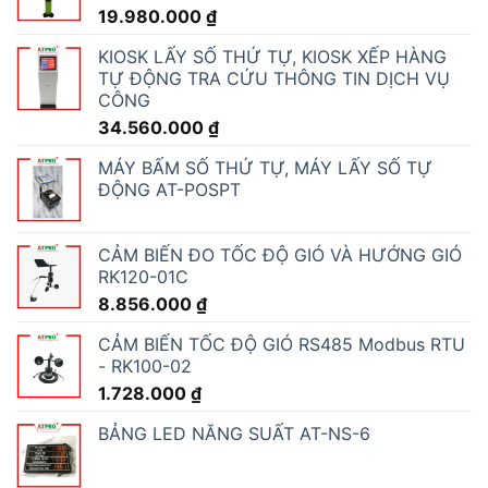
19.980.000
₫
KIOSK LẤY SỐ THỨ TỰ, KIOSK XẾP HÀNG
TỰ ĐỘNG TRA CỨU THÔNG TIN DỊCH VỤ
CÔNG
34.560.000
₫
MÁY BẤM SỐ THỨ TỰ, MÁY LẤY SỐ TỰ
ĐỘNG AT-POSPT
CẢM BIẾN ĐO TỐC ĐỘ GIÓ VÀ HƯỚNG GIÓ
RK120-01C
8.856.000
₫
CẢM BIẾN TỐC ĐỘ GIÓ RS485 Modbus RTU
- RK100-02
1.728.000
₫
BẢNG LED NĂNG SUẤT AT-NS-6