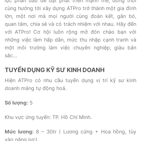
lực phấn đấu để đạt phát triển mạnh mẽ, đồng thời
cùng hướng tới xây dựng ATPro trở thành một gia đình
lớn, một nơi mà mọi người cùng đoàn kết, gắn bó,
quan tâm, chia sẻ và có trách nhiệm với nhau. Hãy đến
với ATPro! Cơ hội luôn rộng mở đón chào bạn với
những việc làm hấp dẫn, mức thu nhập cạnh tranh và
một môi trường làm việc chuyên nghiệp, giàu bản
sắc…
TUYỂN DỤNG KỸ SƯ KINH DOANH
Hiện ATPro có nhu cầu tuyển dụng vị trí kỹ sư kinh
doanh mảng tự động hoá.
Số lượng:
5
Khu vực ứng tuyển: TP. Hồ Chí Minh.
Mức lương:
8 – 30tr ( Lương cứng + Hoa hồng, tùy
vào năng lực)