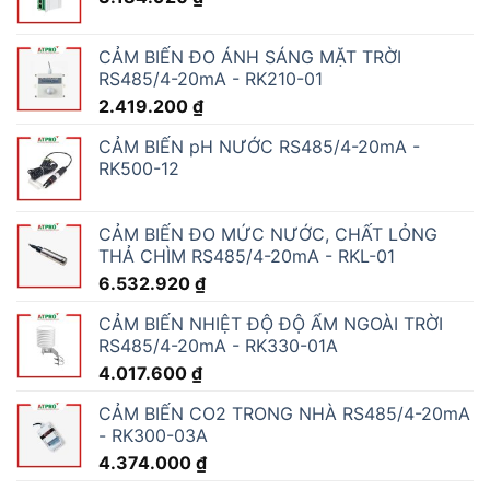
CẢM BIẾN ĐO ÁNH SÁNG MẶT TRỜI
RS485/4-20mA - RK210-01
2.419.200
₫
CẢM BIẾN pH NƯỚC RS485/4-20mA -
RK500-12
CẢM BIẾN ĐO MỨC NƯỚC, CHẤT LỎNG
THẢ CHÌM RS485/4-20mA - RKL-01
6.532.920
₫
CẢM BIẾN NHIỆT ĐỘ ĐỘ ẨM NGOÀI TRỜI
RS485/4-20mA - RK330-01A
4.017.600
₫
CẢM BIẾN CO2 TRONG NHÀ RS485/4-20mA
- RK300-03A
4.374.000
₫