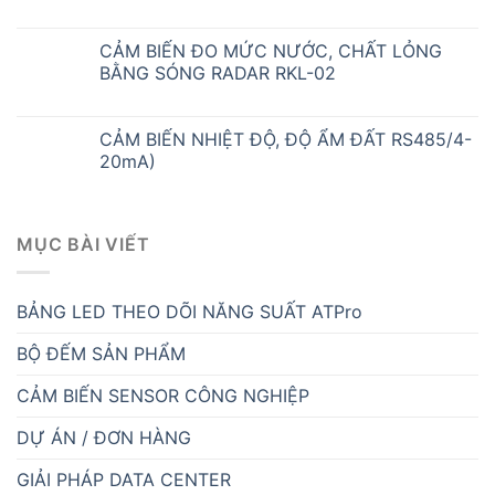
CẢM BIẾN ĐO MỨC NƯỚC, CHẤT LỎNG
BẰNG SÓNG RADAR RKL-02
CẢM BIẾN NHIỆT ĐỘ, ĐỘ ẨM ĐẤT RS485/4-
20mA)
MỤC BÀI VIẾT
BẢNG LED THEO DÕI NĂNG SUẤT ATPro
BỘ ĐẾM SẢN PHẨM
CẢM BIẾN SENSOR CÔNG NGHIỆP
DỰ ÁN / ĐƠN HÀNG
GIẢI PHÁP DATA CENTER