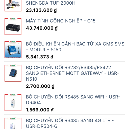
SHENGDA TUF-2000H
23.133.600
₫
MÁY TÍNH CÔNG NGHIỆP - G15
43.740.000
₫
BỘ ĐIỀU KHIỂN CẢNH BÁO TỪ XA GMS SMS
- MODULE S150
5.341.373
₫
BỘ CHUYỂN ĐỔI RS232/RS485/RS422
SANG ETHERNET MQTT GATEWAY - USR-
N510
2.700.000
₫
BỘ CHUYỂN ĐỔI RS485 SANG WIFI - USR-
DR404
1.566.000
₫
BỘ CHUYỂN ĐỔI RS485 SANG 4G LTE -
USR-DR504-G