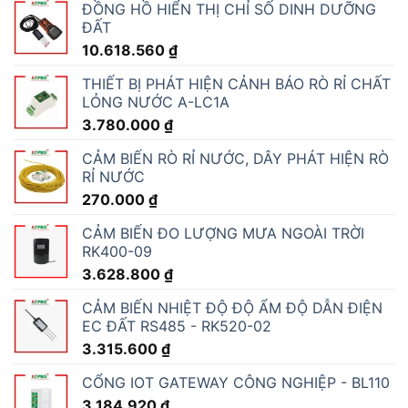
ĐỒNG HỒ HIỂN THỊ CHỈ SỐ DINH DƯỠNG
ĐẤT
10.618.560
₫
THIẾT BỊ PHÁT HIỆN CẢNH BÁO RÒ RỈ CHẤT
LỎNG NƯỚC A-LC1A
3.780.000
₫
CẢM BIẾN RÒ RỈ NƯỚC, DÂY PHÁT HIỆN RÒ
RỈ NƯỚC
270.000
₫
CẢM BIẾN ĐO LƯỢNG MƯA NGOÀI TRỜI
RK400-09
3.628.800
₫
CẢM BIẾN NHIỆT ĐỘ ĐỘ ẨM ĐỘ DẪN ĐIỆN
EC ĐẤT RS485 - RK520-02
3.315.600
₫
CỔNG IOT GATEWAY CÔNG NGHIỆP - BL110
3.184.920
₫