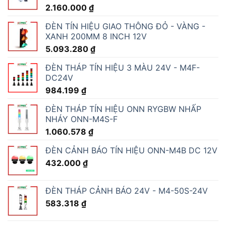
2.160.000
₫
ĐÈN TÍN HIỆU GIAO THÔNG ĐỎ - VÀNG -
XANH 200MM 8 INCH 12V
5.093.280
₫
ĐÈN THÁP TÍN HIỆU 3 MÀU 24V - M4F-
DC24V
984.199
₫
ĐÈN THÁP TÍN HIỆU ONN RYGBW NHẤP
NHÁY ONN-M4S-F
1.060.578
₫
ĐÈN CẢNH BÁO TÍN HIỆU ONN-M4B DC 12V
432.000
₫
ĐÈN THÁP CẢNH BÁO 24V - M4-50S-24V
583.318
₫