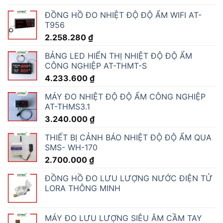
ĐỒNG HỒ ĐO NHIỆT ĐỘ ĐỘ ẨM WIFI AT-
T956
2.258.280
₫
BẢNG LED HIỂN THỊ NHIỆT ĐỘ ĐỘ ẨM
CÔNG NGHIỆP AT-THMT-S
4.233.600
₫
MÁY ĐO NHIỆT ĐỘ ĐỘ ẨM CÔNG NGHIỆP
AT-THMS3.1
3.240.000
₫
THIẾT BỊ CẢNH BÁO NHIỆT ĐỘ ĐỘ ẨM QUA
SMS- WH-170
2.700.000
₫
ĐỒNG HỒ ĐO LƯU LƯỢNG NƯỚC ĐIỆN TỬ
LORA THÔNG MINH
MÁY ĐO LƯU LƯỢNG SIÊU ÂM CẦM TAY