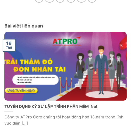
Bài viết liên quan
16
Th6
TUYỂN DỤNG KỸ SƯ LẬP TRÌNH PHẦN MỀM .Net
Công ty ATPro Corp chúng tôi hoạt động hơn 13 năm trong lĩnh
vực điện [...]