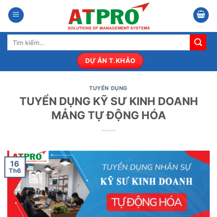
Bỏ
qua
nội
Tìm
dung
kiếm:
DỰ ÁN T.KHẢO
TUYỂN DỤNG
TUYỂN DỤNG KỸ SƯ KINH DOANH
MẢNG TỰ ĐỘNG HÓA
16
Th6