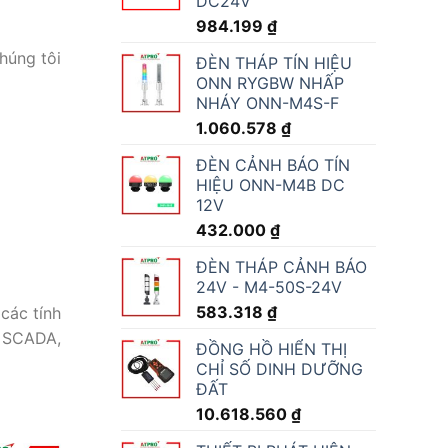
DC24V
984.199
₫
húng tôi
ĐÈN THÁP TÍN HIỆU
ONN RYGBW NHẤP
NHÁY ONN-M4S-F
1.060.578
₫
ĐÈN CẢNH BÁO TÍN
HIỆU ONN-M4B DC
12V
432.000
₫
ĐÈN THÁP CẢNH BÁO
24V - M4-50S-24V
583.318
₫
các tính
d SCADA,
ĐỒNG HỒ HIỂN THỊ
CHỈ SỐ DINH DƯỠNG
ĐẤT
10.618.560
₫