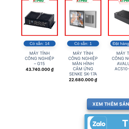
Có sẵn:
14
Có sẵn:
1
Đặt hàng
MÁY TÍNH
MÁY TÍNH
MÁY T
CÔNG NGHIỆP
CÔNG NGHIỆP
CÔNG N
– G15
MÀN HÌNH
AVALU
CẢM ỨNG
ACS10
43.740.000
₫
SENKE SK-17A
22.680.000
₫
XEM THÊM SẢN