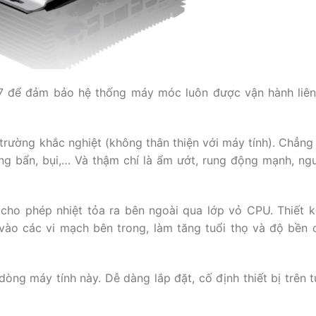
4/7 để đảm bảo hệ thống máy móc luôn được vận hành liên
rường khắc nghiệt (không thân thiện với máy tính). Chẳng
ờng bẩn, bụi,… Và thậm chí là ẩm ướt, rung động mạnh, ng
ho phép nhiệt tỏa ra bên ngoài qua lớp vỏ CPU. Thiết 
 vào các vi mạch bên trong, làm tăng tuổi thọ và độ bền
dòng máy tính này. Dễ dàng lắp đặt, cố định thiết bị trên t