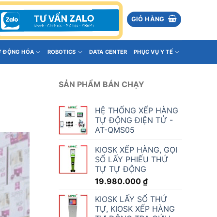
GIỎ HÀNG
Ự ĐỘNG HÓA
ROBOTICS
DATA CENTER
PHỤC VỤ Y TẾ
SẢN PHẨM BÁN CHẠY
HỆ THỐNG XẾP HÀNG
TỰ ĐỘNG ĐIỆN TỬ -
AT-QMS05
KIOSK XẾP HÀNG, GỌI
SỐ LẤY PHIẾU THỨ
TỰ TỰ ĐỘNG
19.980.000
₫
KIOSK LẤY SỐ THỨ
TỰ, KIOSK XẾP HÀNG