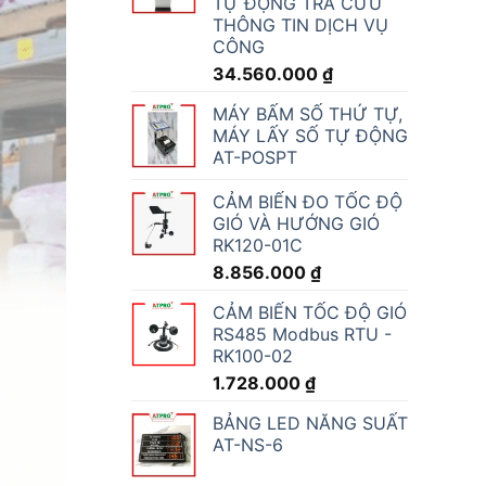
TỰ ĐỘNG TRA CỨU
THÔNG TIN DỊCH VỤ
CÔNG
34.560.000
₫
MÁY BẤM SỐ THỨ TỰ,
MÁY LẤY SỐ TỰ ĐỘNG
AT-POSPT
CẢM BIẾN ĐO TỐC ĐỘ
GIÓ VÀ HƯỚNG GIÓ
RK120-01C
8.856.000
₫
CẢM BIẾN TỐC ĐỘ GIÓ
RS485 Modbus RTU -
RK100-02
1.728.000
₫
BẢNG LED NĂNG SUẤT
AT-NS-6