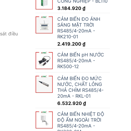
CÔNG NGHIỆP - BL110
3.184.920
₫
CẢM BIẾN ĐO ÁNH
SÁNG MẶT TRỜI
RS485/4-20mA -
sát điều
RK210-01
2.419.200
₫
CẢM BIẾN pH NƯỚC
RS485/4-20mA -
RK500-12
CẢM BIẾN ĐO MỨC
NƯỚC, CHẤT LỎNG
THẢ CHÌM RS485/4-
20mA - RKL-01
6.532.920
₫
CẢM BIẾN NHIỆT ĐỘ
ĐỘ ẨM NGOÀI TRỜI
RS485/4-20mA -