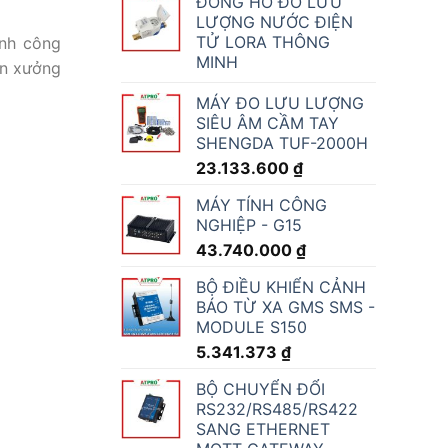
ĐỒNG HỒ ĐO LƯU
LƯỢNG NƯỚC ĐIỆN
TỬ LORA THÔNG
ính công
MINH
ân xưởng
MÁY ĐO LƯU LƯỢNG
SIÊU ÂM CẦM TAY
SHENGDA TUF-2000H
23.133.600
₫
MÁY TÍNH CÔNG
NGHIỆP - G15
43.740.000
₫
BỘ ĐIỀU KHIỂN CẢNH
BÁO TỪ XA GMS SMS -
MODULE S150
5.341.373
₫
BỘ CHUYỂN ĐỔI
RS232/RS485/RS422
SANG ETHERNET