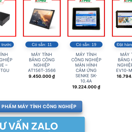
 trước
Có sẵn:
11
Có sẵn:
19
Đặt hàn
ÍNH
MÁY TÍNH
MÁY TÍNH
MÁY 
GHIỆP
BẢNG CÔNG
CÔNG NGHIỆP
BẢNG
E –
NGHIỆP
MÀN HÌNH
NGHIỆP
-TGU
AT156T-3566
CẢM ỨNG
EV10-
SENKE SK-
9.450.000
₫
16.794
10.4A
19.224.000
₫
 PHẨM MÁY TÍNH CÔNG NGHIỆP