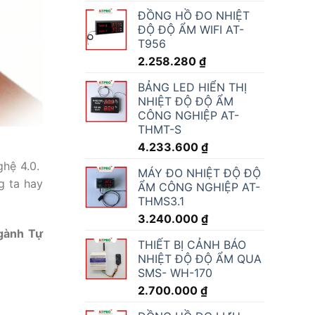
ĐỒNG HỒ ĐO NHIỆT
ĐỘ ĐỘ ẨM WIFI AT-
T956
2.258.280
₫
BẢNG LED HIỂN THỊ
NHIỆT ĐỘ ĐỘ ẨM
CÔNG NGHIỆP AT-
THMT-S
4.233.600
₫
ghệ 4.0.
MÁY ĐO NHIỆT ĐỘ ĐỘ
g ta hay
ẨM CÔNG NGHIỆP AT-
THMS3.1
3.240.000
₫
ngành Tự
THIẾT BỊ CẢNH BÁO
NHIỆT ĐỘ ĐỘ ẨM QUA
SMS- WH-170
2.700.000
₫