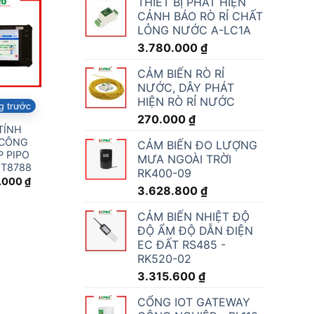
THIẾT BỊ PHÁT HIỆN
CẢNH BÁO RÒ RỈ CHẤT
LỎNG NƯỚC A-LC1A
3.780.000
₫
CẢM BIẾN RÒ RỈ
NƯỚC, DÂY PHÁT
HIỆN RÒ RỈ NƯỚC
g trước
270.000
₫
TÍNH
 CÔNG
CẢM BIẾN ĐO LƯỢNG
 PIPO
MƯA NGOÀI TRỜI
MT8788
RK400-09
.000
₫
3.628.800
₫
CẢM BIẾN NHIỆT ĐỘ
ĐỘ ẨM ĐỘ DẪN ĐIỆN
EC ĐẤT RS485 -
RK520-02
3.315.600
₫
CỔNG IOT GATEWAY