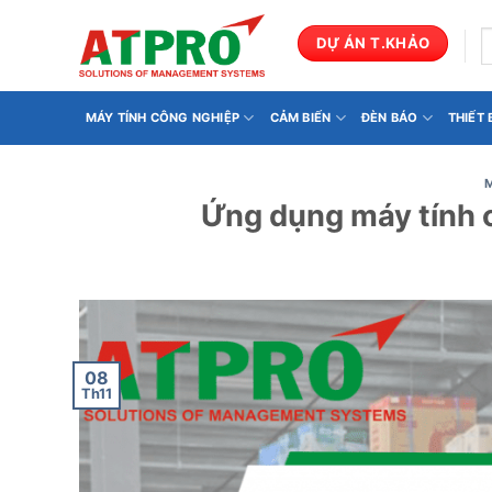
Bỏ
qua
T
DỰ ÁN T.KHẢO
k
nội
dung
MÁY TÍNH CÔNG NGHIỆP
CẢM BIẾN
ĐÈN BÁO
THIẾT
Ứng dụng máy tính 
08
Th11