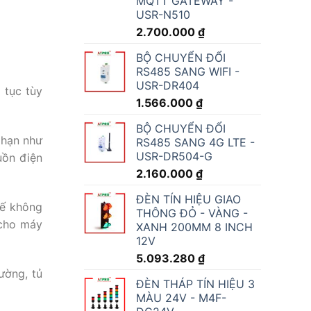
MQTT GATEWAY -
USR-N510
2.700.000
₫
BỘ CHUYỂN ĐỔI
RS485 SANG WIFI -
USR-DR404
 tục tùy
1.566.000
₫
BỘ CHUYỂN ĐỔI
 hạn như
RS485 SANG 4G LTE -
USR-DR504-G
uồn điện
2.160.000
₫
ĐÈN TÍN HIỆU GIAO
kế không
THÔNG ĐỎ - VÀNG -
 cho máy
XANH 200MM 8 INCH
12V
5.093.280
₫
ường, tủ
ĐÈN THÁP TÍN HIỆU 3
MÀU 24V - M4F-