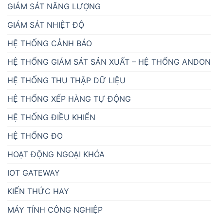
QUAN TRẮC MÔI TRƯỜNG
ROBOT CÔNG NGHIỆP
THIẾT BỊ GIÁM SÁT
THIẾT BỊ NGÀNH NƯỚC
THÔNG BÁO
TỰ ĐỘNG HÓA
TUYỂN DỤNG
ĐÈN BÁO CÔNG NGHIỆP ATPro
ĐỒNG HỒ LED ĐIỆN TỬ
DANH MỤC SẢN PHẨM