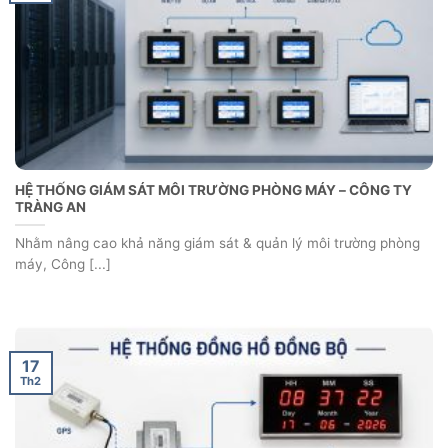
HÀ NỘI
Trong ngành dược phẩm, yếu tố thời gian đóng vai trò vô cùng
quan trọng [...]
17
Th2
ĐỒNG HỒ XEM GIỜ 14 SỐ NHỎ ĐỒNG BỘ THỜI GIAN – CÔNG
TY ĐẠT VI PHÚ
Trong các nhà máy sản xuất hiện đại, đặc biệt là ngành dược