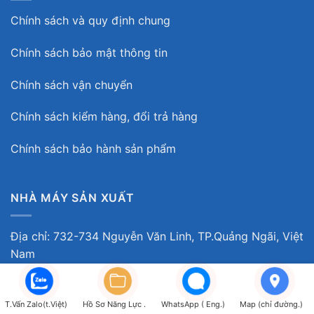
Copyright 2026 ©. Công ty Cổ Phần Giải Pháp Kỹ Thuật Ấn
Tượng. GPDKKD: 0309893542 do sở KH & ĐT TP.HCM cấp
ngày 30/03/2010
T.Vấn Zalo(t.Việt)
Hồ Sơ Năng Lực .
WhatsApp ( Eng.)
Map (chỉ đường.)