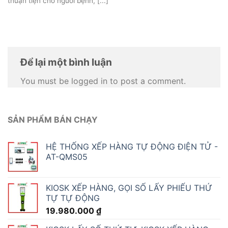
CẢM BIẾN ĐO TỐC ĐỘ GIÓ VÀ HƯỚNG GIÓ
RK120-01C
8.856.000
₫
CẢM BIẾN TỐC ĐỘ GIÓ RS485 Modbus RTU
- RK100-02
1.728.000
₫
BẢNG LED NĂNG SUẤT AT-NS-6
ĐỒNG HỒ ĐO NHIỆT ĐỘ ĐỘ ẨM WIFI AT-
T956
2.258.280
₫
BẢNG LED HIỂN THỊ NHIỆT ĐỘ ĐỘ ẨM
CÔNG NGHIỆP AT-THMT-S
4.233.600
₫