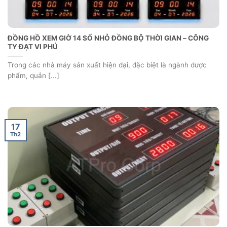
17
Th2
HỆ THỐNG XẾP HÀNG- PHÒNG KHÁM TÂM AN
Nhằm mang đến trải nghiệm chuyên nghiệp, nhanh chóng và
thuận tiện cho người bệnh, [...]
Để lại một bình luận