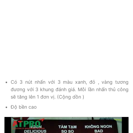
QUÝ KHÁCH CÓ NHU CẦU BẢNG HIỂN THỊ NĂNG
SUẤT SẢN XUẤT, XIN VUI LÒNG LIÊN HỆ:
CÔNG TY CỔ PHẦN GIẢI PHÁP KỸ THUẬT ẤN
TƯỢNG
-2A, đường Số 1, P. Tân Thành, Q, Tân Phú, Tp. HCM
-Kinh doanh: 0838425226, 0909768937 (Ms. Bích)
🔥 BẠN CẦN TƯ VẤN CHI TIẾT HƠN?
Liên hệ qua Zalo để được chuyên viên hỗ trợ
giải đáp nhanh nhất và nhận báo giá chính xác.
CHAT ZALO NHẬN TƯ VẤN NGAY