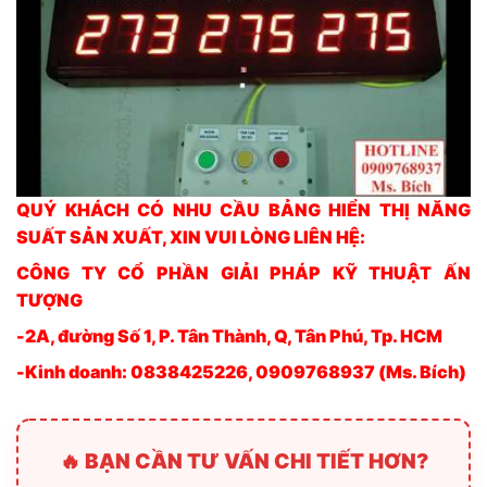
Tham khảo ngay các sản phẩm đang được bán chạy
nhất tại ATPro
Có sẵn:
1
Có sẵn:
3
CẢM BIẾN ĐO TỐC ĐỘ GIÓ
CẢM BIẾN ĐO LƯỢNG
VÀ HƯỚNG GIÓ RK120-
MƯA RK400-04
01C
6.318.000
₫
8.856.000
₫