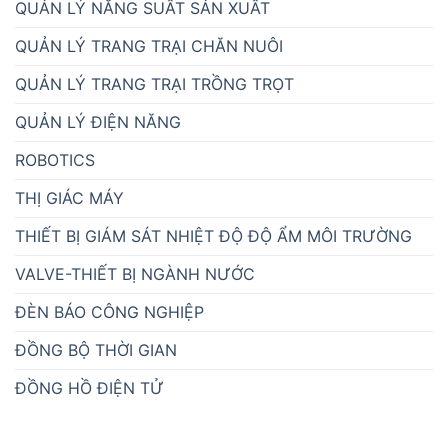
Địa chỉ: 60 Đường số 1, Phường Phú Thọ Hòa, TP.HCM,
Việt Nam
Điện thoại: 028.3842.5001
Email: info@atpro.com.vn
Giới thiệu
Tuyển dụng
Hồ sơ Năng lực ATPro Corp 2026
CHÍNH SÁCH CÔNG TY
Chính sách và quy định chung
Chính sách bảo mật thông tin
Chính sách vận chuyển