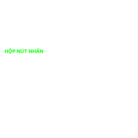
Có 3 nút nhấn với 3 màu xanh, đỏ , vàng tương
đương với 3 khung đánh giá. Mỗi lần nhấn thủ công
sẽ tăng lên 1 đơn vị. (Cộng dồn )
Độ bền cao