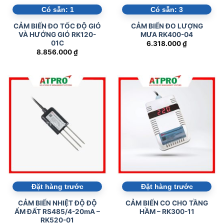
hồ đo lưu lượng, máy tính công nghiệp, màn hình
HMI, IoT Gateway, đèn tín hiệu, đèn giao thông,
đèn máy CNC, bộ đếm sản phẩm, bảng LED năng
suất, cảm biến công nghiệp,...uy tín chất lượng
giá tốt. Được khách hàng tin dùng tại Việt Nam.
Bài viết liên quan
17
Th2