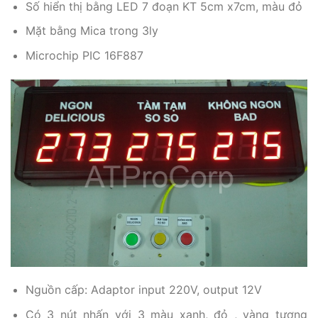
Số hiển thị bằng LED 7 đoạn KT 5cm x7cm, màu đỏ
Mặt bằng Mica trong 3ly
Microchip PIC 16F887
Nguồn cấp: Adaptor input 220V, output 12V
Có 3 nút nhấn với 3 màu xanh, đỏ , vàng tương