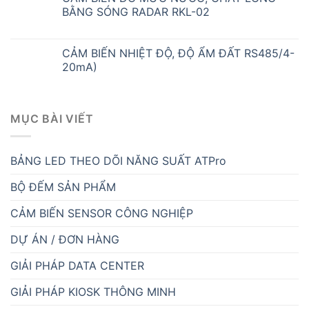
HỆ THỐNG THU THẬP DỮ LIỆU
HỆ THỐNG XẾP HÀNG TỰ ĐỘNG
HỆ THỐNG ĐIỀU KHIỂN
HỆ THỐNG ĐO
HOẠT ĐỘNG NGOẠI KHÓA
IOT GATEWAY
KIẾN THỨC HAY
MÁY TÍNH CÔNG NGHIỆP
PHẦN MỀM MES
PHẦN MỀM SCADA
PHỤC VỤ Y TẾ
QUẢN LÝ BÃI ĐỖ XE