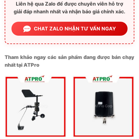
Đặt hàng trước
Đặt hàng trước
CẢM BIẾN NHIỆT ĐỘ ĐỘ
CẢM BIẾN CO CHO TẦNG
ẨM ĐẤT RS485/4-20mA –
HẦM – RK300-11
RK520-01
2.052.000
₫
ATPro
- Cung cấp phần mềm SCADA,
MES, quản lý điện năng, hệ thống gọi số, hệ
thống xếp hàng, đồng hồ LED treo tường, đồng