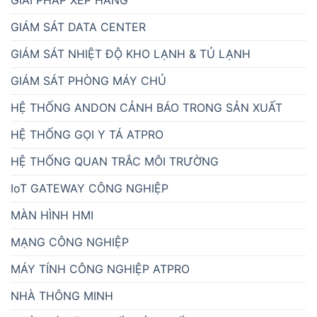
ROBOTICS
THỊ GIÁC MÁY
THIẾT BỊ GIÁM SÁT NHIỆT ĐỘ ĐỘ ẨM MÔI TRƯỜNG
VALVE-THIẾT BỊ NGÀNH NƯỚC
ĐÈN BÁO CÔNG NGHIỆP
ĐỒNG BỘ THỜI GIAN
ĐỒNG HỒ ĐIỆN TỬ
CÔNG TY CỔ PHẦN GIẢI PHÁP KỸ THUẬT ẤN
TƯỢNG