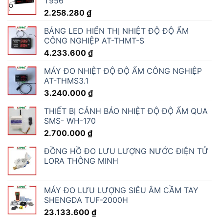
5.341.373
₫
BỘ CHUYỂN ĐỔI RS232/RS485/RS422
SANG ETHERNET MQTT GATEWAY - USR-
N510
2.700.000
₫
BỘ CHUYỂN ĐỔI RS485 SANG WIFI - USR-
DR404
1.566.000
₫
BỘ CHUYỂN ĐỔI RS485 SANG 4G LTE -
USR-DR504-G
2.160.000
₫
ĐÈN TÍN HIỆU GIAO THÔNG ĐỎ - VÀNG -
XANH 200MM 8 INCH 12V
5.093.280
₫
ĐÈN THÁP TÍN HIỆU 3 MÀU 24V - M4F-
DC24V
984.199
₫