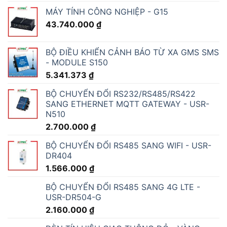
ĐÈN THÁP TÍN HIỆU ONN RYGBW NHẤP
NHÁY ONN-M4S-F
1.060.578
₫
ĐÈN CẢNH BÁO TÍN HIỆU ONN-M4B DC 12V
432.000
₫
ĐÈN THÁP CẢNH BÁO 24V - M4-50S-24V
583.318
₫
ĐỒNG HỒ HIỂN THỊ CHỈ SỐ DINH DƯỠNG
ĐẤT
10.618.560
₫
THIẾT BỊ PHÁT HIỆN CẢNH BÁO RÒ RỈ CHẤT
LỎNG NƯỚC A-LC1A
3.780.000
₫
CẢM BIẾN RÒ RỈ NƯỚC, DÂY PHÁT HIỆN RÒ