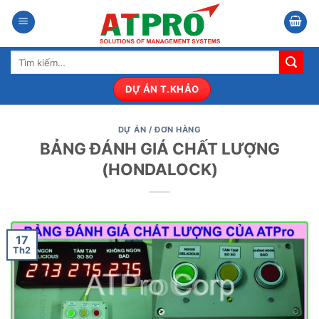
Bỏ
qua
nội
Tìm
dung
kiếm:
DỰ ÁN T.KHẢO
DỰ ÁN / ĐƠN HÀNG
BẢNG ĐÁNH GIÁ CHẤT LƯỢNG
(HONDALOCK)
17
Th2