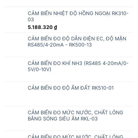
MỤC BÀI VIẾT
BẢNG LED THEO DÕI NĂNG SUẤT ATPro
BỘ ĐẾM SẢN PHẨM
CẢM BIẾN SENSOR CÔNG NGHIỆP
DỰ ÁN / ĐƠN HÀNG
GIẢI PHÁP DATA CENTER
GIẢI PHÁP KIOSK THÔNG MINH
GIÁM SÁT NĂNG LƯỢNG
GIÁM SÁT NHIỆT ĐỘ
HỆ THỐNG CẢNH BÁO
HỆ THỐNG GIÁM SÁT SẢN XUẤT – HỆ THỐNG ANDON