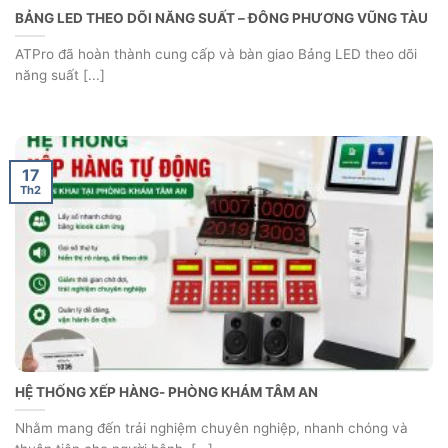
You must be logged in to post a comment.
SẢN PHẨM BÁN CHẠY
HỆ THỐNG XẾP HÀNG TỰ ĐỘNG ĐIỆN TỬ -
AT-QMS05
KIOSK XẾP HÀNG, GỌI SỐ LẤY PHIẾU THỨ
TỰ TỰ ĐỘNG
19.980.000
₫
KIOSK LẤY SỐ THỨ TỰ, KIOSK XẾP HÀNG
TỰ ĐỘNG TRA CỨU THÔNG TIN DỊCH VỤ
CÔNG
34.560.000
₫
MÁY BẤM SỐ THỨ TỰ, MÁY LẤY SỐ TỰ
ĐỘNG AT-POSPT