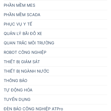
ATSCADA - PHẦN MỀM SCADA
BỘ NGUỒN AC-DC
BỘ ĐẾM SẢN PHẨM HIỂN THỊ SỐ
BỘ ĐIỀU KHIỂN PLC
CẢM BIẾN CÔNG NGHIỆP
DANH MỤC ATPRO
GIẢI PHÁP QUẢN LÝ
GIẢI PHÁP QUẢN LÝ BÃI ĐỖ XE
GIẢI PHÁP XẾP HÀNG
GIÁM SÁT DATA CENTER
GIÁM SÁT NHIỆT ĐỘ KHO LẠNH & TỦ LẠNH
GIÁM SÁT PHÒNG MÁY CHỦ