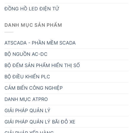
HỆ THỐNG ANDON CẢNH BÁO TRONG SẢN XUẤT
HỆ THỐNG GỌI Y TÁ ATPRO
HỆ THỐNG QUAN TRẮC MÔI TRƯỜNG
IoT GATEWAY CÔNG NGHIỆP
MÀN HÌNH HMI
MẠNG CÔNG NGHIỆP
MÁY TÍNH CÔNG NGHIỆP ATPRO
NHÀ THÔNG MINH
QUẢN LÝ NĂNG SUẤT SẢN XUẤT
QUẢN LÝ TRANG TRẠI CHĂN NUÔI
QUẢN LÝ TRANG TRẠI TRỒNG TRỌT
QUẢN LÝ ĐIỆN NĂNG