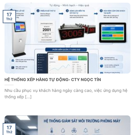
HỆ THỐNG GIÁM SÁT MÔI TRƯỜNG PHÒNG MÁY – CÔNG TY
TRÀNG AN
Nhằm nâng cao khả năng giám sát & quản lý môi trường phòng
máy, Công [...]
17
Th2
HỆ THỐNG ĐỒNG HỒ ĐỒNG BỘ – CÔNG TY DƯỢC PHẨM CPC1