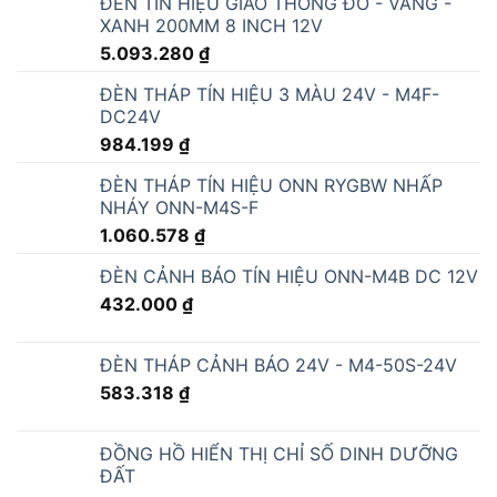
RỈ NƯỚC
270.000
₫
CẢM BIẾN ĐO LƯỢNG MƯA NGOÀI TRỜI
RK400-09
3.628.800
₫
CẢM BIẾN NHIỆT ĐỘ ĐỘ ẨM ĐỘ DẪN ĐIỆN
EC ĐẤT RS485 - RK520-02
3.315.600
₫
CỔNG IOT GATEWAY CÔNG NGHIỆP - BL110
3.184.920
₫
CẢM BIẾN ĐO ÁNH SÁNG MẶT TRỜI
RS485/4-20mA - RK210-01
2.419.200
₫
CẢM BIẾN pH NƯỚC RS485/4-20mA -
RK500-12