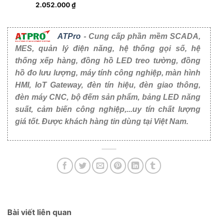
HỆ THỐNG XẾP HÀNG TỰ ĐỘNG- CTY NGỌC TÍN
Nhu cầu phục vụ khách hàng ngày càng cao, việc ứng dụng hệ
thống xếp [...]
17
Th2