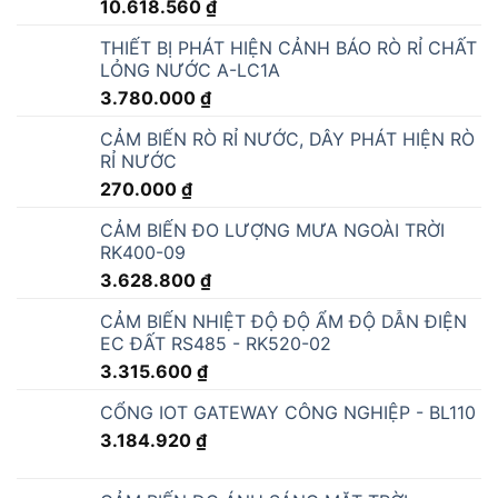
CẢM BIẾN ĐO MỨC NƯỚC, CHẤT LỎNG
THẢ CHÌM RS485/4-20mA - RKL-01
6.532.920
₫
CẢM BIẾN NHIỆT ĐỘ ĐỘ ẨM NGOÀI TRỜI
RS485/4-20mA - RK330-01A
4.017.600
₫
CẢM BIẾN CO2 TRONG NHÀ RS485/4-20mA
- RK300-03A
4.374.000
₫
CẢM BIẾN ĐO NỒNG ĐỘ BỤI RK300-02
7.625.880
₫
CẢM BIẾN NHIỆT ĐỘ HỒNG NGOẠI RK310-
03
5.188.320
₫
CẢM BIẾN ĐO ĐỘ DẪN ĐIỆN EC, ĐỘ MẶN