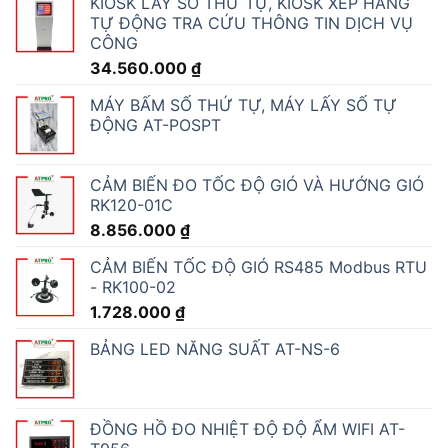
MÁY ĐO NHIỆT ĐỘ ĐỘ ẨM CÔNG NGHIỆP
AT-THMS3.1
3.240.000
₫
THIẾT BỊ CẢNH BÁO NHIỆT ĐỘ ĐỘ ẨM QUA
SMS- WH-170
2.700.000
₫
ĐỒNG HỒ ĐO LƯU LƯỢNG NƯỚC ĐIỆN TỬ
LORA THÔNG MINH
MÁY ĐO LƯU LƯỢNG SIÊU ÂM CẦM TAY
SHENGDA TUF-2000H
23.133.600
₫
MÁY TÍNH CÔNG NGHIỆP - G15
43.740.000
₫
BỘ ĐIỀU KHIỂN CẢNH BÁO TỪ XA GMS SMS
- MODULE S150