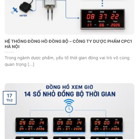
phẩm, quản [...]
17
Th2
BẢNG LED THEO DÕI NĂNG SUẤT – ĐÔNG PHƯƠNG VŨNG TÀU
ATPro đã hoàn thành cung cấp và bàn giao Bảng LED theo dõi
năng suất [...]