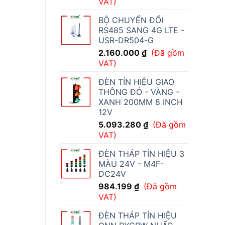
VAT)
BỘ CHUYỂN ĐỔI
RS485 SANG 4G LTE -
USR-DR504-G
2.160.000
₫
(Đã gồm
VAT)
ĐÈN TÍN HIỆU GIAO
THÔNG ĐỎ - VÀNG -
XANH 200MM 8 INCH
12V
5.093.280
₫
(Đã gồm
VAT)
ĐÈN THÁP TÍN HIỆU 3
MÀU 24V - M4F-
DC24V
984.199
₫
(Đã gồm
VAT)
ĐÈN THÁP TÍN HIỆU