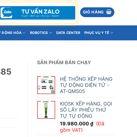
GIỎ HÀNG
Ự ĐỘNG HÓA
ROBOTICS
DATA CENTER
PHỤC VỤ Y TẾ
SẢN PHẨM BÁN CHẠY
485
HỆ THỐNG XẾP HÀNG
TỰ ĐỘNG ĐIỆN TỬ -
AT-QMS05
KIOSK XẾP HÀNG, GỌI
SỐ LẤY PHIẾU THỨ
TỰ TỰ ĐỘNG
19.980.000
₫
(Đã
gồm VAT)