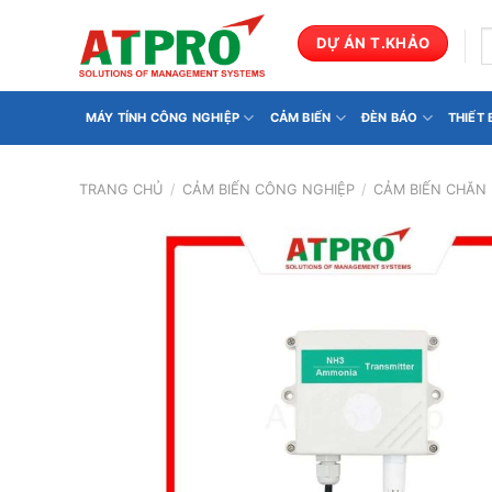
Bỏ
qua
T
DỰ ÁN T.KHẢO
k
nội
dung
MÁY TÍNH CÔNG NGHIỆP
CẢM BIẾN
ĐÈN BÁO
THIẾT
TRANG CHỦ
/
CẢM BIẾN CÔNG NGHIỆP
/
CẢM BIẾN CHĂN