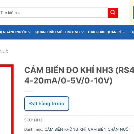
ìm
iếm:
 BỊ NGÀNH NƯỚC
QUAN TRẮC MÔI TRƯỜNG
GIẢI PHÁP QUẢN LÝ
T
 NUÔI
CẢM BIẾN ĐO KHÍ NH3 (RS
4-20mA/0-5V/0-10V)
Đặt hàng trước
SKU:
NH3
Danh mục:
CẢM BIẾN KHÔNG KHÍ
,
CẢM BIẾN CHĂN NUÔI