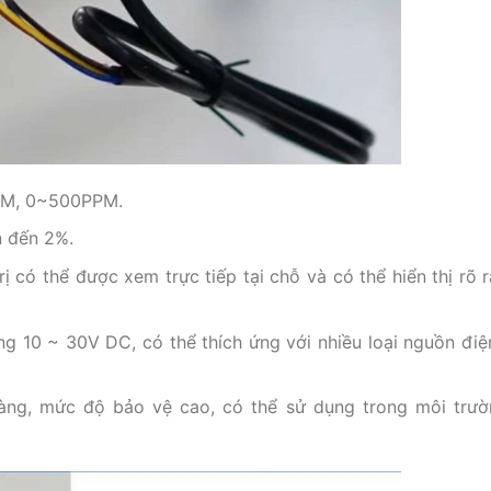
PM, 0~500PPM.
n đến 2%.
ị có thể được xem trực tiếp tại chỗ và có thể hiển thị rõ 
g 10 ~ 30V DC, có thể thích ứng với nhiều loại nguồn điệ
àng, mức độ bảo vệ cao, có thể sử dụng trong môi trư