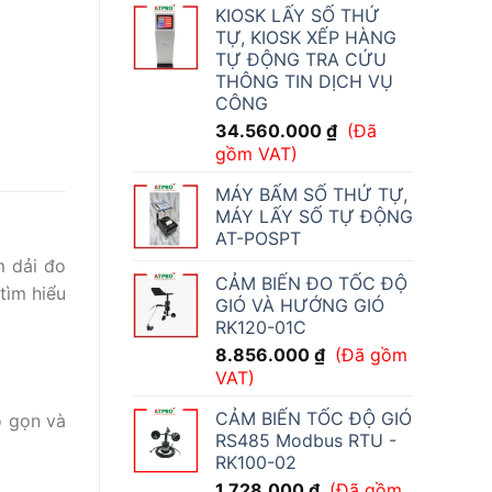
KIOSK LẤY SỐ THỨ
TỰ, KIOSK XẾP HÀNG
TỰ ĐỘNG TRA CỨU
THÔNG TIN DỊCH VỤ
CÔNG
34.560.000
₫
(Đã
gồm VAT)
MÁY BẤM SỐ THỨ TỰ,
MÁY LẤY SỐ TỰ ĐỘNG
AT-POSPT
m dải đo
CẢM BIẾN ĐO TỐC ĐỘ
tìm hiểu
GIÓ VÀ HƯỚNG GIÓ
RK120-01C
8.856.000
₫
(Đã gồm
VAT)
CẢM BIẾN TỐC ĐỘ GIÓ
ỏ gọn và
RS485 Modbus RTU -
RK100-02
1.728.000
₫
(Đã gồm