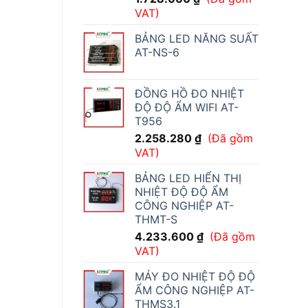
VAT)
BẢNG LED NĂNG SUẤT
AT-NS-6
ĐỒNG HỒ ĐO NHIỆT
ĐỘ ĐỘ ẨM WIFI AT-
T956
2.258.280
₫
(Đã gồm
VAT)
BẢNG LED HIỂN THỊ
NHIỆT ĐỘ ĐỘ ẨM
CÔNG NGHIỆP AT-
THMT-S
4.233.600
₫
(Đã gồm
VAT)
MÁY ĐO NHIỆT ĐỘ ĐỘ
ẨM CÔNG NGHIỆP AT-
THMS3.1