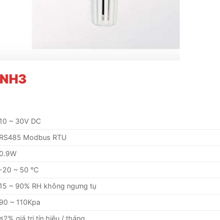
 NH3
10 ~ 30V DC
RS485 Modbus RTU
0.9W
-20 ~ 50 ℃
15 ~ 90% RH không ngưng tụ
90 ~ 110Kpa
≤2% giá trị tín hiệu / tháng