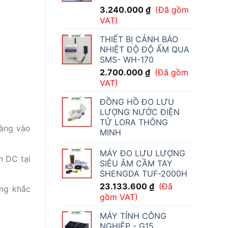
3.240.000
₫
(Đã gồm
VAT)
THIẾT BỊ CẢNH BÁO
NHIỆT ĐỘ ĐỘ ẨM QUA
SMS- WH-170
2.700.000
₫
(Đã gồm
VAT)
ĐỒNG HỒ ĐO LƯU
LƯỢNG NƯỚC ĐIỆN
TỬ LORA THÔNG
ràng vào
MINH
MÁY ĐO LƯU LƯỢNG
n DC tại
SIÊU ÂM CẦM TAY
SHENGDA TUF-2000H
23.133.600
₫
(Đã
ờng khắc
gồm VAT)
MÁY TÍNH CÔNG
NGHIỆP - G15