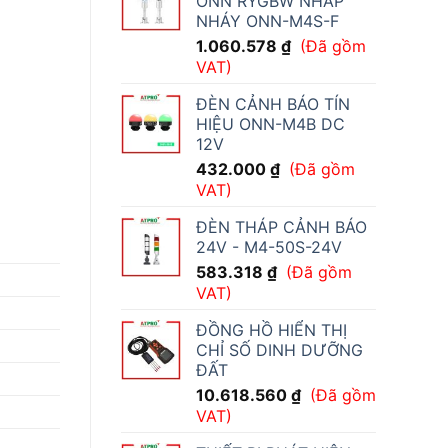
ONN RYGBW NHẤP
NHÁY ONN-M4S-F
1.060.578
₫
(Đã gồm
VAT)
ĐÈN CẢNH BÁO TÍN
HIỆU ONN-M4B DC
12V
432.000
₫
(Đã gồm
VAT)
ĐÈN THÁP CẢNH BÁO
24V - M4-50S-24V
583.318
₫
(Đã gồm
VAT)
ĐỒNG HỒ HIỂN THỊ
CHỈ SỐ DINH DƯỠNG
ĐẤT
10.618.560
₫
(Đã gồm
VAT)