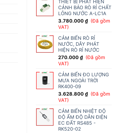
THIẾT BỊ PHÁT HIỆN
CẢNH BÁO RÒ RỈ CHẤT
LỎNG NƯỚC A-LC1A
3.780.000
₫
(Đã gồm
VAT)
CẢM BIẾN RÒ RỈ
NƯỚC, DÂY PHÁT
HIỆN RÒ RỈ NƯỚC
270.000
₫
(Đã gồm
VAT)
CẢM BIẾN ĐO LƯỢNG
MƯA NGOÀI TRỜI
RK400-09
3.628.800
₫
(Đã gồm
VAT)
CẢM BIẾN NHIỆT ĐỘ
ĐỘ ẨM ĐỘ DẪN ĐIỆN
EC ĐẤT RS485 -
RK520-02