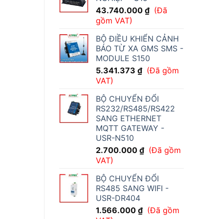
43.740.000
₫
(Đã
gồm VAT)
BỘ ĐIỀU KHIỂN CẢNH
BÁO TỪ XA GMS SMS -
MODULE S150
5.341.373
₫
(Đã gồm
VAT)
BỘ CHUYỂN ĐỔI
RS232/RS485/RS422
SANG ETHERNET
MQTT GATEWAY -
USR-N510
2.700.000
₫
(Đã gồm
VAT)
BỘ CHUYỂN ĐỔI
RS485 SANG WIFI -
USR-DR404
1.566.000
₫
(Đã gồm