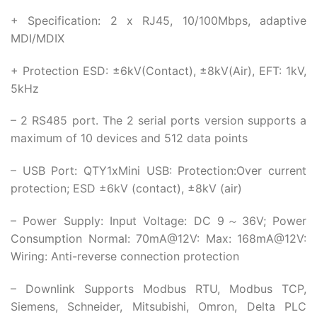
+ Specification: 2 x RJ45, 10/100Mbps, adaptive
MDI/MDIX
+ Protection ESD: ±6kV(Contact), ±8kV(Air), EFT: 1kV,
5kHz
– 2 RS485 port. The 2 serial ports version supports a
maximum of 10 devices and 512 data points
– USB Port: QTY1xMini USB: Protection:Over current
protection; ESD ±6kV (contact), ±8kV (air)
– Power Supply: Input Voltage: DC 9～36V; Power
Consumption Normal: 70mA@12V: Max: 168mA@12V:
Wiring: Anti-reverse connection protection
– Downlink Supports Modbus RTU, Modbus TCP,
Siemens, Schneider, Mitsubishi, Omron, Delta PLC