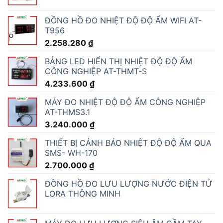
ĐỒNG HỒ ĐO NHIỆT ĐỘ ĐỘ ẨM WIFI AT-
T956
2.258.280
₫
BẢNG LED HIỂN THỊ NHIỆT ĐỘ ĐỘ ẨM
CÔNG NGHIỆP AT-THMT-S
4.233.600
₫
MÁY ĐO NHIỆT ĐỘ ĐỘ ẨM CÔNG NGHIỆP
AT-THMS3.1
3.240.000
₫
THIẾT BỊ CẢNH BÁO NHIỆT ĐỘ ĐỘ ẨM QUA
SMS- WH-170
2.700.000
₫
ĐỒNG HỒ ĐO LƯU LƯỢNG NƯỚC ĐIỆN TỬ
LORA THÔNG MINH