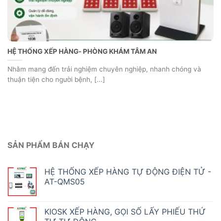
HỆ THỐNG XẾP HÀNG- PHÒNG KHÁM TÂM AN
Nhằm mang đến trải nghiệm chuyên nghiệp, nhanh chóng và
thuận tiện cho người bệnh, [...]
SẢN PHẨM BÁN CHẠY
HỆ THỐNG XẾP HÀNG TỰ ĐỘNG ĐIỆN TỬ -
AT-QMS05
KIOSK XẾP HÀNG, GỌI SỐ LẤY PHIẾU THỨ