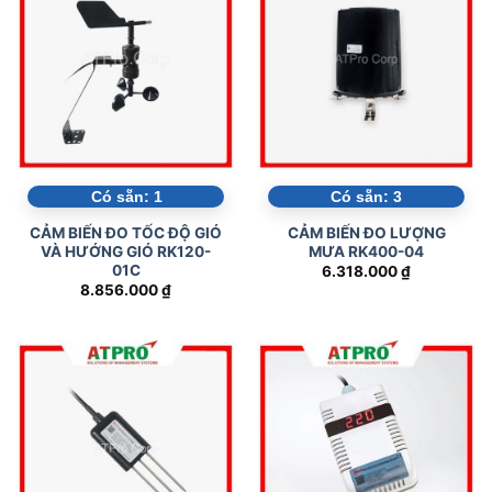
Có sẵn:
1
Có sẵn:
3
CẢM BIẾN ĐO TỐC ĐỘ GIÓ
CẢM BIẾN ĐO LƯỢNG
VÀ HƯỚNG GIÓ RK120-
MƯA RK400-04
01C
6.318.000
₫
8.856.000
₫