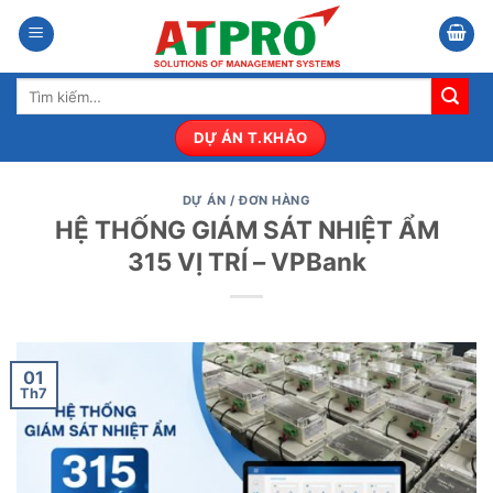
Bỏ
qua
nội
Tìm
dung
kiếm:
DỰ ÁN T.KHẢO
DỰ ÁN / ĐƠN HÀNG
HỆ THỐNG GIÁM SÁT NHIỆT ẨM
315 VỊ TRÍ – VPBank
01
Th7