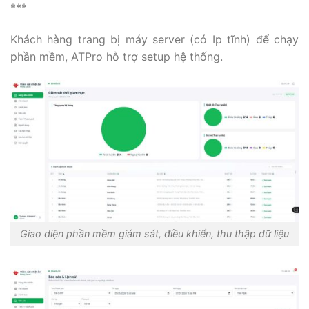
***
Khách hàng trang bị máy server (có Ip tĩnh) để chạy
phần mềm, ATPro hỗ trợ setup hệ thống.
Giao diện phần mềm giám sát, điều khiển, thu thập dữ liệu