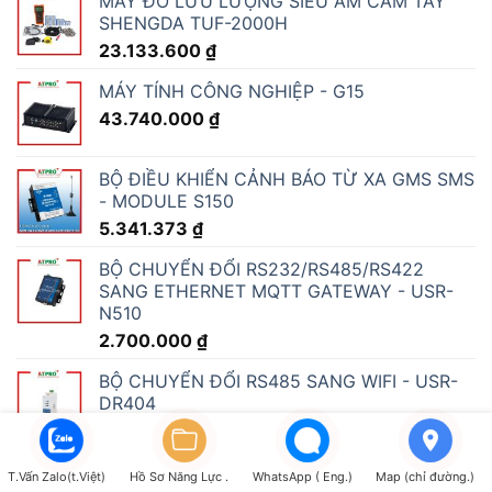
MÁY ĐO LƯU LƯỢNG SIÊU ÂM CẦM TAY
SHENGDA TUF-2000H
23.133.600
₫
MÁY TÍNH CÔNG NGHIỆP - G15
43.740.000
₫
BỘ ĐIỀU KHIỂN CẢNH BÁO TỪ XA GMS SMS
- MODULE S150
5.341.373
₫
BỘ CHUYỂN ĐỔI RS232/RS485/RS422
SANG ETHERNET MQTT GATEWAY - USR-
N510
2.700.000
₫
BỘ CHUYỂN ĐỔI RS485 SANG WIFI - USR-
DR404
1.566.000
₫
BỘ CHUYỂN ĐỔI RS485 SANG 4G LTE -
T.Vấn Zalo(t.Việt)
Hồ Sơ Năng Lực .
WhatsApp ( Eng.)
Map (chỉ đường.)