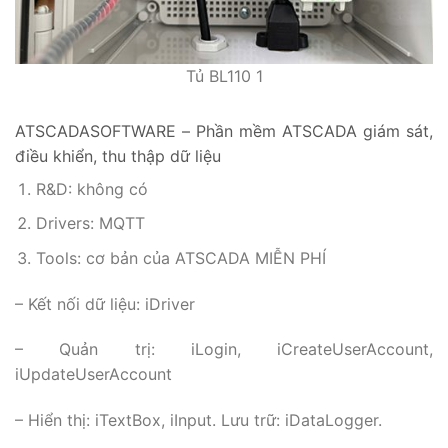
Tủ BL110 1
ATSCADASOFTWARE – Phần mềm ATSCADA giám sát,
điều khiển, thu thập dữ liệu
R&D: không có
Drivers: MQTT
Tools: cơ bản của ATSCADA MIỄN PHÍ
– Kết nối dữ liệu: iDriver
– Quản trị: iLogin, iCreateUserAccount,
iUpdateUserAccount
– Hiển thị: iTextBox, iInput. Lưu trữ: iDataLogger.