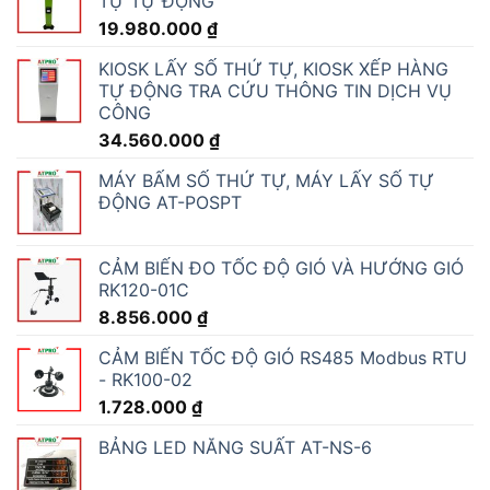
TỰ TỰ ĐỘNG
19.980.000
₫
KIOSK LẤY SỐ THỨ TỰ, KIOSK XẾP HÀNG
TỰ ĐỘNG TRA CỨU THÔNG TIN DỊCH VỤ
CÔNG
34.560.000
₫
MÁY BẤM SỐ THỨ TỰ, MÁY LẤY SỐ TỰ
ĐỘNG AT-POSPT
CẢM BIẾN ĐO TỐC ĐỘ GIÓ VÀ HƯỚNG GIÓ
RK120-01C
8.856.000
₫
CẢM BIẾN TỐC ĐỘ GIÓ RS485 Modbus RTU
- RK100-02
1.728.000
₫
BẢNG LED NĂNG SUẤT AT-NS-6