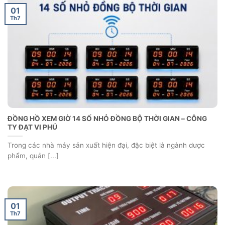
01
Th7
ĐỒNG HỒ XEM GIỜ 14 SỐ NHỎ ĐỒNG BỘ THỜI GIAN – CÔNG
TY ĐẠT VI PHÚ
Trong các nhà máy sản xuất hiện đại, đặc biệt là ngành dược
phẩm, quản [...]
01
Th7