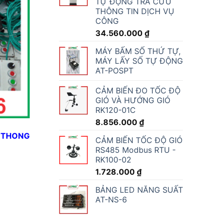
TỰ ĐỘNG TRA CỨU
THÔNG TIN DỊCH VỤ
CÔNG
34.560.000
₫
MÁY BẤM SỐ THỨ TỰ,
MÁY LẤY SỐ TỰ ĐỘNG
AT-POSPT
CẢM BIẾN ĐO TỐC ĐỘ
GIÓ VÀ HƯỚNG GIÓ
RK120-01C
8.856.000
₫
 THONG
CẢM BIẾN TỐC ĐỘ GIÓ
RS485 Modbus RTU -
RK100-02
1.728.000
₫
BẢNG LED NĂNG SUẤT
AT-NS-6