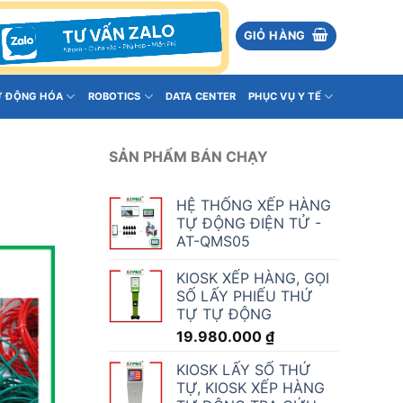
GIỎ HÀNG
Ự ĐỘNG HÓA
ROBOTICS
DATA CENTER
PHỤC VỤ Y TẾ
SẢN PHẨM BÁN CHẠY
HỆ THỐNG XẾP HÀNG
TỰ ĐỘNG ĐIỆN TỬ -
AT-QMS05
KIOSK XẾP HÀNG, GỌI
SỐ LẤY PHIẾU THỨ
TỰ TỰ ĐỘNG
19.980.000
₫
KIOSK LẤY SỐ THỨ
TỰ, KIOSK XẾP HÀNG