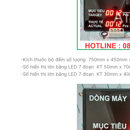
-Kích thước bộ đếm số lượng 750mm x 450mm
-Số hiển thị lớn bằng LED 7 đoạn KT 50mm x 7
-Số hiển thị lớn bằng LED 7 đoạn KT 30mm x 4