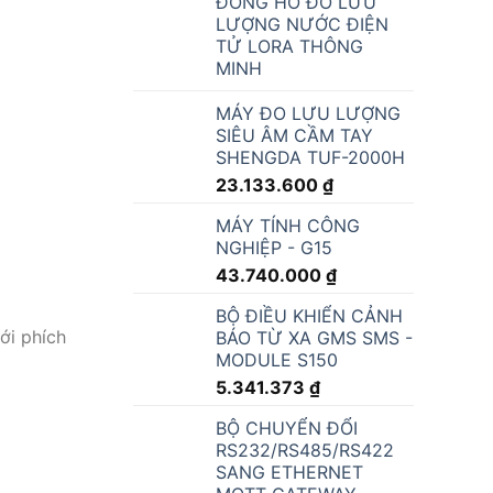
ĐỒNG HỒ ĐO LƯU
LƯỢNG NƯỚC ĐIỆN
TỬ LORA THÔNG
MINH
MÁY ĐO LƯU LƯỢNG
SIÊU ÂM CẦM TAY
SHENGDA TUF-2000H
23.133.600
₫
MÁY TÍNH CÔNG
NGHIỆP - G15
43.740.000
₫
BỘ ĐIỀU KHIỂN CẢNH
ới phích
BÁO TỪ XA GMS SMS -
MODULE S150
5.341.373
₫
BỘ CHUYỂN ĐỔI
RS232/RS485/RS422
SANG ETHERNET