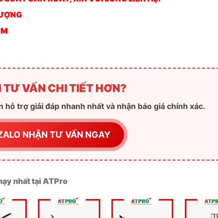
SUẤT SẢN XUẤT, XIN VUI LÒNG LIÊN HỆ:
TƯỢNG