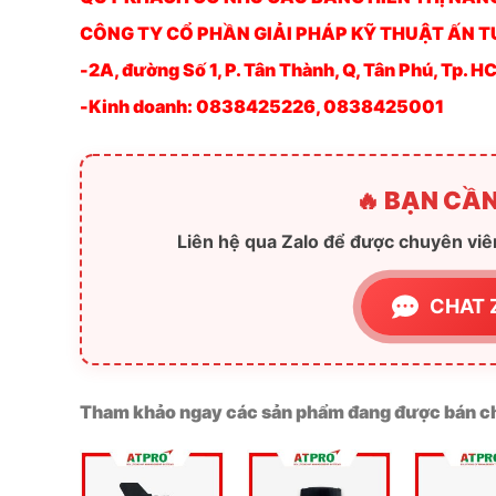
QUÝ KHÁCH CÓ NHU CẦU BẢNG HIỂN THỊ NĂNG 
CÔNG TY CỔ PHẦN GIẢI PHÁP KỸ THUẬT ẤN 