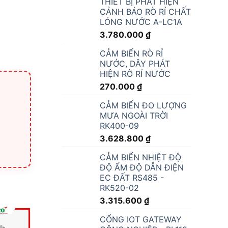
THIẾT BỊ PHÁT HIỆN
CẢNH BÁO RÒ RỈ CHẤT
LỎNG NƯỚC A-LC1A
3.780.000
₫
CẢM BIẾN RÒ RỈ
NƯỚC, DÂY PHÁT
HIỆN RÒ RỈ NƯỚC
270.000
₫
CẢM BIẾN ĐO LƯỢNG
MƯA NGOÀI TRỜI
RK400-09
3.628.800
₫
CẢM BIẾN NHIỆT ĐỘ
ĐỘ ẨM ĐỘ DẪN ĐIỆN
EC ĐẤT RS485 -
RK520-02
3.315.600
₫
CỔNG IOT GATEWAY