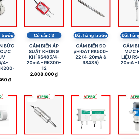
HCM
 TƯ VẤN CHI TIẾT HƠN?
 hỗ trợ giải đáp nhanh nhất và nhận báo giá chính xác.
ZALO NHẬN TƯ VẤN NGAY
ạy nhất tại ATPro