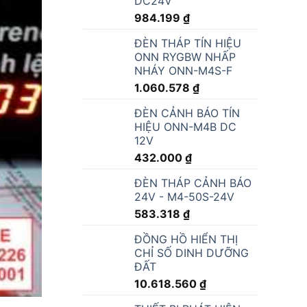
DC24V
984.199
₫
ĐÈN THÁP TÍN HIỆU
ONN RYGBW NHẤP
NHÁY ONN-M4S-F
1.060.578
₫
ĐÈN CẢNH BÁO TÍN
HIỆU ONN-M4B DC
12V
432.000
₫
ĐÈN THÁP CẢNH BÁO
24V - M4-50S-24V
583.318
₫
ĐỒNG HỒ HIỂN THỊ
CHỈ SỐ DINH DƯỠNG
ĐẤT
10.618.560
₫