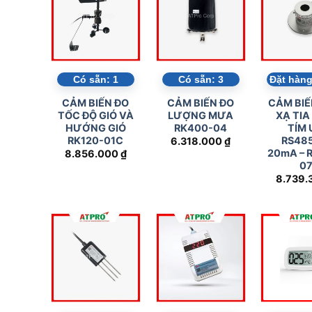
-2A, đường Số 1, P. Tân Thành, Q, Tân Phú, Tp. 
-Kinh doanh: 0838425226, 0838425001
🔥 BẠN CẦN
Liên hệ qua Zalo để được chuyên viên
CHAT 
Tham khảo ngay các sản phẩm đang được bán ch