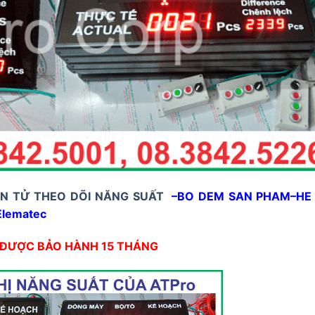
ỆN TỬ THEO DÕI NĂNG SUẤT
–BO DEM SAN PHAM–HE
Elematec
 ĐƯỢC BẢO HÀNH 15 THÁNG