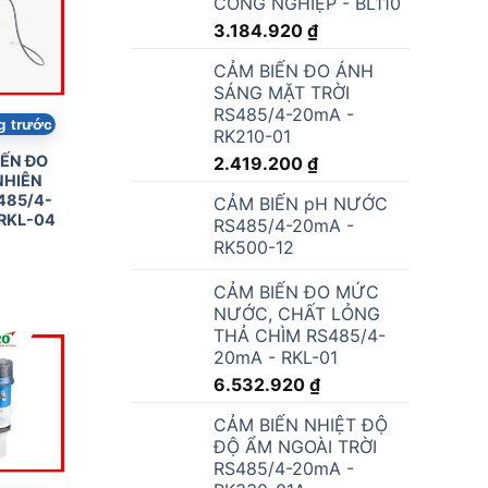
CÔNG NGHIỆP - BL110
3.184.920
₫
CẢM BIẾN ĐO ÁNH
SÁNG MẶT TRỜI
RS485/4-20mA -
RK210-01
2.419.200
₫
CẢM BIẾN pH NƯỚC
RS485/4-20mA -
RK500-12
CẢM BIẾN ĐO MỨC
NƯỚC, CHẤT LỎNG
THẢ CHÌM RS485/4-
20mA - RKL-01
6.532.920
₫
CẢM BIẾN NHIỆT ĐỘ
ĐỘ ẨM NGOÀI TRỜI
RS485/4-20mA -