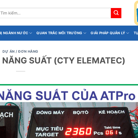
ìm
iếm:
 BỊ NGÀNH NƯỚC
QUAN TRẮC MÔI TRƯỜNG
GIẢI PHÁP QUẢN LÝ
T
DỰ ÁN / ĐƠN HÀNG
I NĂNG SUẤT (CTY ELEMATEC)