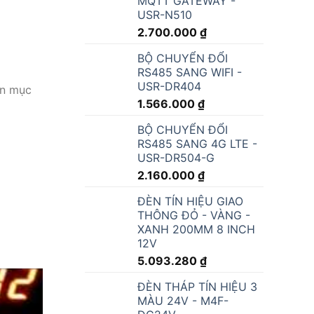
MQTT GATEWAY -
USR-N510
2.700.000
₫
BỘ CHUYỂN ĐỔI
RS485 SANG WIFI -
USR-DR404
1.566.000
₫
BỘ CHUYỂN ĐỔI
RS485 SANG 4G LTE -
USR-DR504-G
2.160.000
₫
ĐÈN TÍN HIỆU GIAO
THÔNG ĐỎ - VÀNG -
ơn mục
XANH 200MM 8 INCH
12V
5.093.280
₫
ĐÈN THÁP TÍN HIỆU 3
MÀU 24V - M4F-