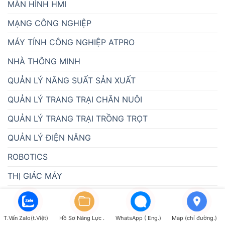
MÀN HÌNH HMI
MẠNG CÔNG NGHIỆP
MÁY TÍNH CÔNG NGHIỆP ATPRO
NHÀ THÔNG MINH
QUẢN LÝ NĂNG SUẤT SẢN XUẤT
QUẢN LÝ TRANG TRẠI CHĂN NUÔI
QUẢN LÝ TRANG TRẠI TRỒNG TRỌT
QUẢN LÝ ĐIỆN NĂNG
ROBOTICS
THỊ GIÁC MÁY
THIẾT BỊ GIÁM SÁT NHIỆT ĐỘ ĐỘ ẨM MÔI TRƯỜNG
VALVE-THIẾT BỊ NGÀNH NƯỚC
T.Vấn Zalo(t.Việt)
Hồ Sơ Năng Lực .
WhatsApp ( Eng.)
Map (chỉ đường.)