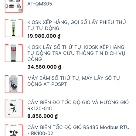
AT-QMS05
KIOSK XẾP HÀNG, GỌI SỐ LẤY PHIẾU THỨ
TỰ TỰ ĐỘNG
19.980.000
₫
KIOSK LẤY SỐ THỨ TỰ, KIOSK XẾP HÀNG
TỰ ĐỘNG TRA CỨU THÔNG TIN DỊCH VỤ
CÔNG
34.560.000
₫
MÁY BẤM SỐ THỨ TỰ, MÁY LẤY SỐ TỰ
ĐỘNG AT-POSPT
CẢM BIẾN ĐO TỐC ĐỘ GIÓ VÀ HƯỚNG GIÓ
RK120-01C
8.856.000
₫
CẢM BIẾN TỐC ĐỘ GIÓ RS485 Modbus RTU
- RK100-02