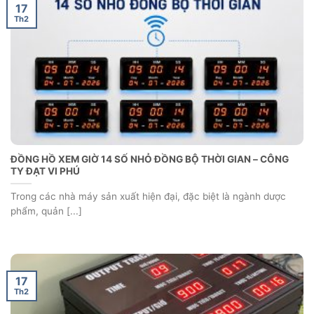
17
Th2
ĐỒNG HỒ XEM GIỜ 14 SỐ NHỎ ĐỒNG BỘ THỜI GIAN – CÔNG
TY ĐẠT VI PHÚ
Trong các nhà máy sản xuất hiện đại, đặc biệt là ngành dược
phẩm, quản [...]
17
Th2