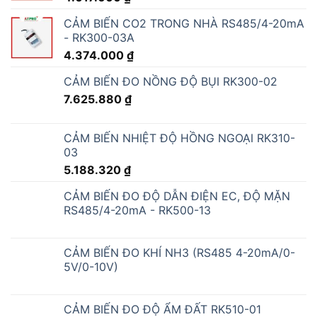
CẢM BIẾN CO2 TRONG NHÀ RS485/4-20mA
- RK300-03A
4.374.000
₫
CẢM BIẾN ĐO NỒNG ĐỘ BỤI RK300-02
7.625.880
₫
CẢM BIẾN NHIỆT ĐỘ HỒNG NGOẠI RK310-
03
5.188.320
₫
CẢM BIẾN ĐO ĐỘ DẪN ĐIỆN EC, ĐỘ MẶN
RS485/4-20mA - RK500-13
CẢM BIẾN ĐO KHÍ NH3 (RS485 4-20mA/0-
5V/0-10V)
CẢM BIẾN ĐO ĐỘ ẨM ĐẤT RK510-01