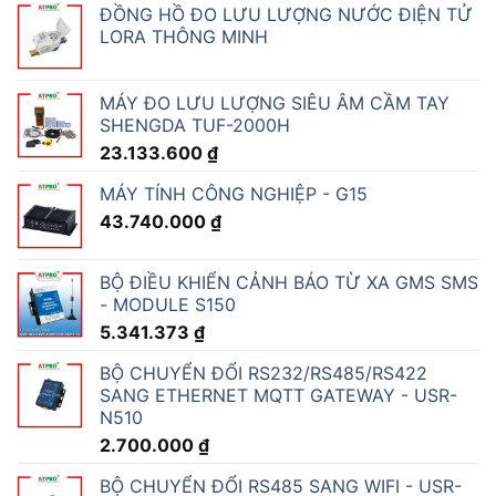
ĐỒNG HỒ ĐO LƯU LƯỢNG NƯỚC ĐIỆN TỬ
LORA THÔNG MINH
MÁY ĐO LƯU LƯỢNG SIÊU ÂM CẦM TAY
SHENGDA TUF-2000H
23.133.600
₫
MÁY TÍNH CÔNG NGHIỆP - G15
43.740.000
₫
BỘ ĐIỀU KHIỂN CẢNH BÁO TỪ XA GMS SMS
- MODULE S150
5.341.373
₫
BỘ CHUYỂN ĐỔI RS232/RS485/RS422
SANG ETHERNET MQTT GATEWAY - USR-
N510
2.700.000
₫
BỘ CHUYỂN ĐỔI RS485 SANG WIFI - USR-