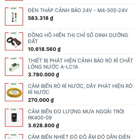
ĐÈN THÁP CẢNH BÁO 24V - M4-50S-24V
583.318
₫
ĐỒNG HỒ HIỂN THỊ CHỈ SỐ DINH DƯỠNG
ĐẤT
10.618.560
₫
THIẾT BỊ PHÁT HIỆN CẢNH BÁO RÒ RỈ CHẤT
LỎNG NƯỚC A-LC1A
3.780.000
₫
CẢM BIẾN RÒ RỈ NƯỚC, DÂY PHÁT HIỆN RÒ
RỈ NƯỚC
270.000
₫
CẢM BIẾN ĐO LƯỢNG MƯA NGOÀI TRỜI
RK400-09
3.628.800
₫
CẢM BIẾN NHIỆT ĐỘ ĐỘ ẨM ĐỘ DẪN ĐIỆN