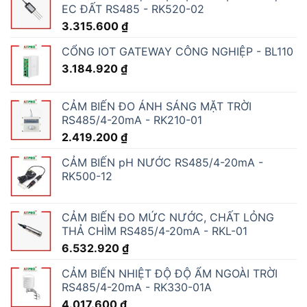
EC ĐẤT RS485 - RK520-02
3.315.600
₫
CỔNG IOT GATEWAY CÔNG NGHIỆP - BL110
3.184.920
₫
CẢM BIẾN ĐO ÁNH SÁNG MẶT TRỜI
RS485/4-20mA - RK210-01
2.419.200
₫
CẢM BIẾN pH NƯỚC RS485/4-20mA -
RK500-12
CẢM BIẾN ĐO MỨC NƯỚC, CHẤT LỎNG
THẢ CHÌM RS485/4-20mA - RKL-01
6.532.920
₫
CẢM BIẾN NHIỆT ĐỘ ĐỘ ẨM NGOÀI TRỜI
RS485/4-20mA - RK330-01A
4.017.600
₫