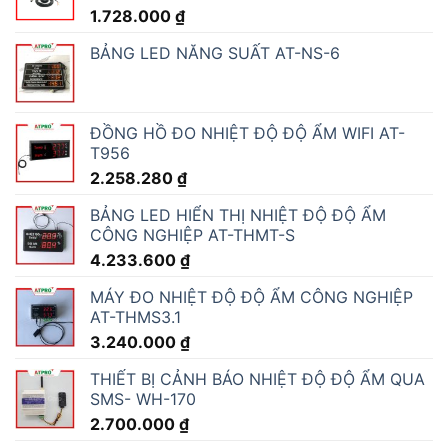
1.728.000
₫
BẢNG LED NĂNG SUẤT AT-NS-6
ĐỒNG HỒ ĐO NHIỆT ĐỘ ĐỘ ẨM WIFI AT-
T956
2.258.280
₫
BẢNG LED HIỂN THỊ NHIỆT ĐỘ ĐỘ ẨM
CÔNG NGHIỆP AT-THMT-S
4.233.600
₫
MÁY ĐO NHIỆT ĐỘ ĐỘ ẨM CÔNG NGHIỆP
AT-THMS3.1
3.240.000
₫
THIẾT BỊ CẢNH BÁO NHIỆT ĐỘ ĐỘ ẨM QUA
SMS- WH-170
2.700.000
₫