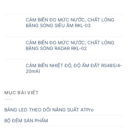
CẢM BIẾN ĐO MỨC NƯỚC, CHẤT LỎNG
BẰNG SÓNG SIÊU ÂM RKL-03
CẢM BIẾN ĐO MỨC NƯỚC, CHẤT LỎNG
BẰNG SÓNG RADAR RKL-02
CẢM BIẾN NHIỆT ĐỘ, ĐỘ ẨM ĐẤT RS485/4-
20mA)
MỤC BÀI VIẾT
BẢNG LED THEO DÕI NĂNG SUẤT ATPro
BỘ ĐẾM SẢN PHẨM