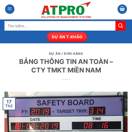
Bỏ
qua
nội
Tìm
dung
kiếm:
DỰ ÁN T.KHẢO
DỰ ÁN / ĐƠN HÀNG
BẢNG THÔNG TIN AN TOÀN –
CTY TMKT MIỀN NAM
17
Th2