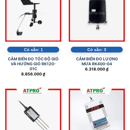
Có sẵn:
1
Có sẵn:
3
CẢM BIẾN ĐO TỐC ĐỘ GIÓ
CẢM BIẾN ĐO LƯỢNG
VÀ HƯỚNG GIÓ RK120-
MƯA RK400-04
01C
6.318.000
₫
8.856.000
₫