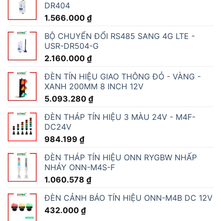
DR404
1.566.000
₫
BỘ CHUYỂN ĐỔI RS485 SANG 4G LTE -
USR-DR504-G
2.160.000
₫
ĐÈN TÍN HIỆU GIAO THÔNG ĐỎ - VÀNG -
XANH 200MM 8 INCH 12V
5.093.280
₫
ĐÈN THÁP TÍN HIỆU 3 MÀU 24V - M4F-
DC24V
984.199
₫
ĐÈN THÁP TÍN HIỆU ONN RYGBW NHẤP
NHÁY ONN-M4S-F
1.060.578
₫
ĐÈN CẢNH BÁO TÍN HIỆU ONN-M4B DC 12V
432.000
₫