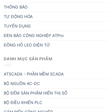
THÔNG BÁO
TỰ ĐỘNG HÓA
TUYỂN DỤNG
ĐÈN BÁO CÔNG NGHIỆP ATPro
ĐỒNG HỒ LED ĐIỆN TỬ
DANH MỤC SẢN PHẨM
ATSCADA - PHẦN MỀM SCADA
BỘ NGUỒN AC-DC
BỘ ĐẾM SẢN PHẨM HIỂN THỊ SỐ
BỘ ĐIỀU KHIỂN PLC
CẢM BIẾN CÔNG NGHIỆP