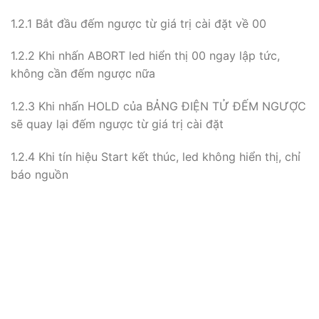
phép chỉnh giá trị cài đặt đếm ngược.
1.1 Chưa có tín hiệu Start
1.1.1 Led không hiển thị
1.1.2 Nút nhấn ” HOLD ” và “ABORT ” không có tác dụng
(đưa ra 4 tiếp điểm để đấu nút nhấn vị trí khác)
1.1.3 Có đèn báo nguồn
1.2 Có tín hiệu Start
1.2.1 Bắt đầu đếm ngược từ giá trị cài đặt về 00
1.2.2 Khi nhấn ABORT led hiển thị 00 ngay lập tức,
không cần đếm ngược nữa
1.2.3 Khi nhấn HOLD của BẢNG ĐIỆN TỬ ĐẾM NGƯỢC