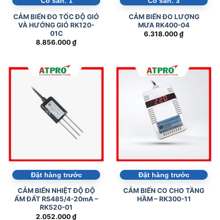
Liên hệ qua Zalo để được chuyên viên hỗ trợ
giải đáp nhanh nhất và nhận báo giá chính xác.
CHAT ZALO NHẬN TƯ VẤN NGAY
Tham khảo ngay các sản phẩm đang được bán chạy
nhất tại ATPro