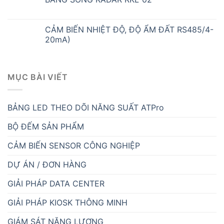
CẢM BIẾN NHIỆT ĐỘ HỒNG NGOẠI RK310-
03
5.188.320
₫
CẢM BIẾN ĐO ĐỘ DẪN ĐIỆN EC, ĐỘ MẶN
RS485/4-20mA - RK500-13
CẢM BIẾN ĐO KHÍ NH3 (RS485 4-20mA/0-
5V/0-10V)
CẢM BIẾN ĐO ĐỘ ẨM ĐẤT RK510-01
CẢM BIẾN ĐO MỨC NƯỚC, CHẤT LỎNG
BẰNG SÓNG SIÊU ÂM RKL-03