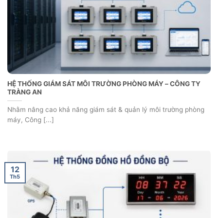
12
Th5
HỆ THỐNG XẾP HÀNG TỰ ĐỘNG- CTY NGỌC TÍN
Nhu cầu phục vụ khách hàng ngày càng cao, việc ứng dụng hệ
thống xếp [...]
12
Th5