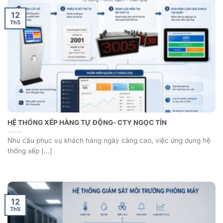
RK520-01
2.052.000
₫
ATPro
- Cung cấp phần mềm SCADA,
MES, quản lý điện năng, hệ thống gọi số, hệ
thống xếp hàng, đồng hồ LED treo tường, đồng
hồ đo lưu lượng, máy tính công nghiệp, màn hình
HMI, IoT Gateway, đèn tín hiệu, đèn giao thông,
đèn máy CNC, bộ đếm sản phẩm, bảng LED năng
suất, cảm biến công nghiệp,...uy tín chất lượng
giá tốt. Được khách hàng tin dùng tại Việt Nam.
Bài viết liên quan