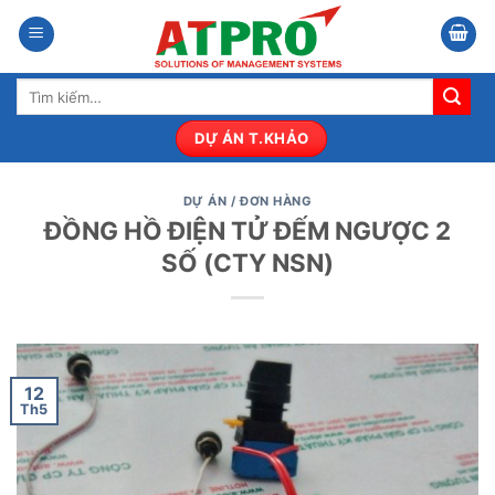
Bỏ
qua
nội
Tìm
dung
kiếm:
DỰ ÁN T.KHẢO
DỰ ÁN / ĐƠN HÀNG
ĐỒNG HỒ ĐIỆN TỬ ĐẾM NGƯỢC 2
SỐ (CTY NSN)
12
Th5