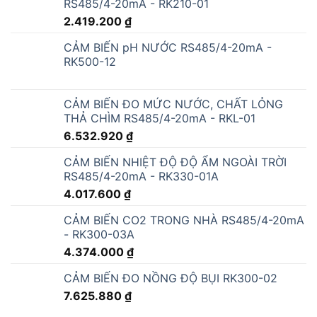
10.618.560
₫
THIẾT BỊ PHÁT HIỆN CẢNH BÁO RÒ RỈ CHẤT
LỎNG NƯỚC A-LC1A
3.780.000
₫
CẢM BIẾN RÒ RỈ NƯỚC, DÂY PHÁT HIỆN RÒ
RỈ NƯỚC
270.000
₫
CẢM BIẾN ĐO LƯỢNG MƯA NGOÀI TRỜI
RK400-09
3.628.800
₫
CẢM BIẾN NHIỆT ĐỘ ĐỘ ẨM ĐỘ DẪN ĐIỆN
EC ĐẤT RS485 - RK520-02
3.315.600
₫
CỔNG IOT GATEWAY CÔNG NGHIỆP - BL110
3.184.920
₫