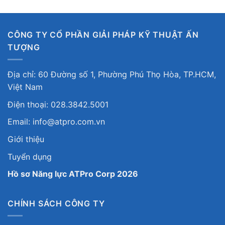
QUẢN LÝ NĂNG SUẤT SẢN XUẤT
QUẢN LÝ TRANG TRẠI CHĂN NUÔI
QUẢN LÝ TRANG TRẠI TRỒNG TRỌT
QUẢN LÝ ĐIỆN NĂNG
ROBOTICS
THỊ GIÁC MÁY
THIẾT BỊ GIÁM SÁT NHIỆT ĐỘ ĐỘ ẨM MÔI TRƯỜNG
VALVE-THIẾT BỊ NGÀNH NƯỚC
ĐÈN BÁO CÔNG NGHIỆP
ĐỒNG BỘ THỜI GIAN
ĐỒNG HỒ ĐIỆN TỬ