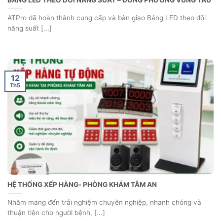
ĐỒNG HỒ XEM GIỜ 14 SỐ NHỎ ĐỒNG BỘ THỜI GIAN – CÔNG
TY ĐẠT VI PHÚ
Trong các nhà máy sản xuất hiện đại, đặc biệt là ngành dược
phẩm, quản [...]
12
Th5