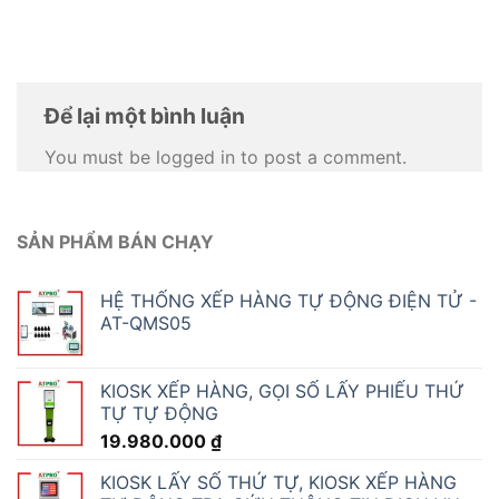
BẢNG LED THEO DÕI NĂNG SUẤT – ĐÔNG PHƯƠNG VŨNG TÀU
ATPro đã hoàn thành cung cấp và bàn giao Bảng LED theo dõi
năng suất [...]
12
Th5
HỆ THỐNG XẾP HÀNG- PHÒNG KHÁM TÂM AN
Nhằm mang đến trải nghiệm chuyên nghiệp, nhanh chóng và