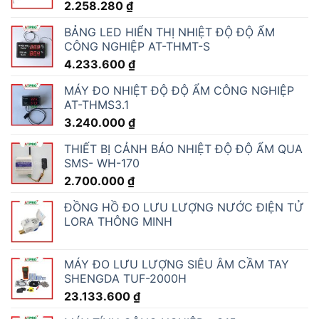
KIOSK LẤY SỐ THỨ TỰ, KIOSK XẾP HÀNG
TỰ ĐỘNG TRA CỨU THÔNG TIN DỊCH VỤ
CÔNG
34.560.000
₫
MÁY BẤM SỐ THỨ TỰ, MÁY LẤY SỐ TỰ
ĐỘNG AT-POSPT
CẢM BIẾN ĐO TỐC ĐỘ GIÓ VÀ HƯỚNG GIÓ
RK120-01C
8.856.000
₫
CẢM BIẾN TỐC ĐỘ GIÓ RS485 Modbus RTU
- RK100-02
1.728.000
₫
BẢNG LED NĂNG SUẤT AT-NS-6
ĐỒNG HỒ ĐO NHIỆT ĐỘ ĐỘ ẨM WIFI AT-