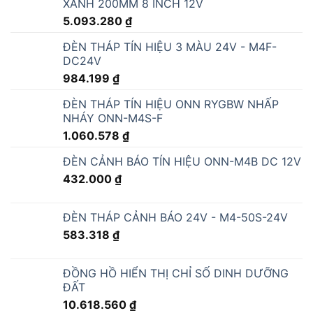
MÁY TÍNH CÔNG NGHIỆP - G15
43.740.000
₫
BỘ ĐIỀU KHIỂN CẢNH BÁO TỪ XA GMS SMS
- MODULE S150
5.341.373
₫
BỘ CHUYỂN ĐỔI RS232/RS485/RS422
SANG ETHERNET MQTT GATEWAY - USR-
N510
2.700.000
₫
BỘ CHUYỂN ĐỔI RS485 SANG WIFI - USR-
DR404
1.566.000
₫
BỘ CHUYỂN ĐỔI RS485 SANG 4G LTE -
USR-DR504-G
2.160.000
₫