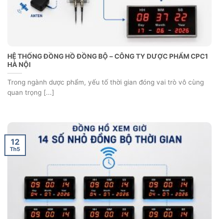
HỆ THỐNG GIÁM SÁT MÔI TRƯỜNG PHÒNG MÁY – CÔNG TY
TRÀNG AN
Nhằm nâng cao khả năng giám sát & quản lý môi trường phòng
máy, Công [...]
12
Th5