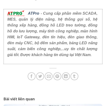
Có sẵn:
1
Có sẵn:
3
CẢM BIẾN ĐO TỐC ĐỘ GIÓ
CẢM BIẾN ĐO LƯỢNG
VÀ HƯỚNG GIÓ RK120-
MƯA RK400-04
01C
6.318.000
₫
8.856.000
₫
Đặt hàng trước
Đặt hàng trước
CẢM BIẾN NHIỆT ĐỘ ĐỘ
CẢM BIẾN CO CHO TẦNG
ẨM ĐẤT RS485/4-20mA –
HẦM – RK300-11