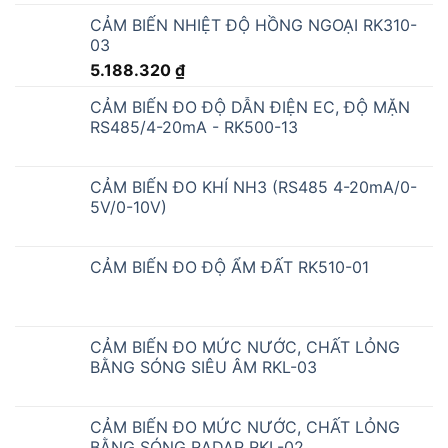
CẢM BIẾN ĐO ÁNH SÁNG MẶT TRỜI
RS485/4-20mA - RK210-01
2.419.200
₫
CẢM BIẾN pH NƯỚC RS485/4-20mA -
RK500-12
CẢM BIẾN ĐO MỨC NƯỚC, CHẤT LỎNG
THẢ CHÌM RS485/4-20mA - RKL-01
6.532.920
₫
CẢM BIẾN NHIỆT ĐỘ ĐỘ ẨM NGOÀI TRỜI
RS485/4-20mA - RK330-01A
4.017.600
₫
CẢM BIẾN CO2 TRONG NHÀ RS485/4-20mA
- RK300-03A
4.374.000
₫
CẢM BIẾN ĐO NỒNG ĐỘ BỤI RK300-02
7.625.880
₫