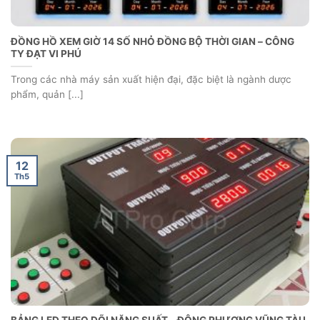
HỆ THỐNG ĐỒNG HỒ ĐỒNG BỘ – CÔNG TY DƯỢC PHẨM CPC1
HÀ NỘI
Trong ngành dược phẩm, yếu tố thời gian đóng vai trò vô cùng
quan trọng [...]
12
Th5