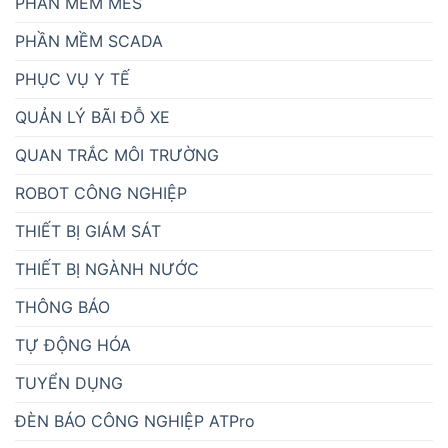
GIÁM SÁT NĂNG LƯỢNG
GIÁM SÁT NHIỆT ĐỘ
HỆ THỐNG CẢNH BÁO
HỆ THỐNG GIÁM SÁT SẢN XUẤT – HỆ THỐNG ANDON
HỆ THỐNG THU THẬP DỮ LIỆU
HỆ THỐNG XẾP HÀNG TỰ ĐỘNG
HỆ THỐNG ĐIỀU KHIỂN
HỆ THỐNG ĐO
HOẠT ĐỘNG NGOẠI KHÓA
IOT GATEWAY
KIẾN THỨC HAY
MÁY TÍNH CÔNG NGHIỆP