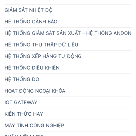
CẢM BIẾN ĐO MỨC NƯỚC, CHẤT LỎNG
BẰNG SÓNG RADAR RKL-02
CẢM BIẾN NHIỆT ĐỘ, ĐỘ ẨM ĐẤT RS485/4-
20mA)
MỤC BÀI VIẾT
BẢNG LED THEO DÕI NĂNG SUẤT ATPro
BỘ ĐẾM SẢN PHẨM
CẢM BIẾN SENSOR CÔNG NGHIỆP
DỰ ÁN / ĐƠN HÀNG
GIẢI PHÁP DATA CENTER
GIẢI PHÁP KIOSK THÔNG MINH