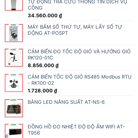
thuận tiện cho người bệnh, [...]
Để lại một bình luận
You must be logged in to post a comment.
SẢN PHẨM BÁN CHẠY
HỆ THỐNG XẾP HÀNG TỰ ĐỘNG ĐIỆN TỬ -
AT-QMS05
KIOSK XẾP HÀNG, GỌI SỐ LẤY PHIẾU THỨ
TỰ TỰ ĐỘNG
19.980.000
₫