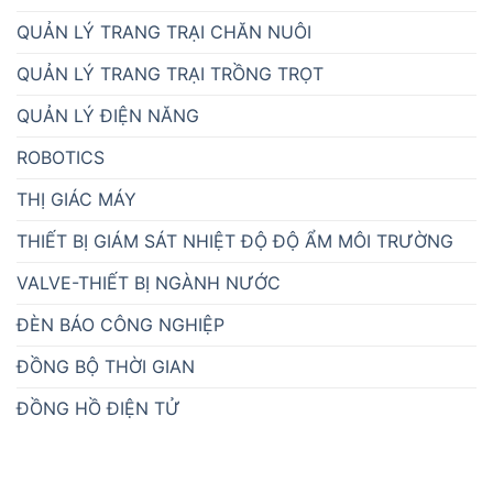
GIẢI PHÁP XẾP HÀNG
GIÁM SÁT DATA CENTER
GIÁM SÁT NHIỆT ĐỘ KHO LẠNH & TỦ LẠNH
GIÁM SÁT PHÒNG MÁY CHỦ
HỆ THỐNG ANDON CẢNH BÁO TRONG SẢN XUẤT
HỆ THỐNG GỌI Y TÁ ATPRO
HỆ THỐNG QUAN TRẮC MÔI TRƯỜNG
IoT GATEWAY CÔNG NGHIỆP
MÀN HÌNH HMI
MẠNG CÔNG NGHIỆP
MÁY TÍNH CÔNG NGHIỆP ATPRO
NHÀ THÔNG MINH