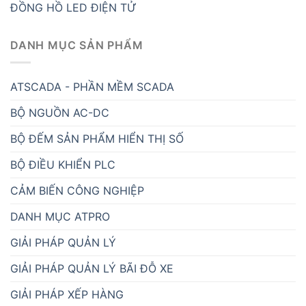
PHẦN MỀM MES
PHẦN MỀM SCADA
PHỤC VỤ Y TẾ
QUẢN LÝ BÃI ĐỖ XE
QUAN TRẮC MÔI TRƯỜNG
ROBOT CÔNG NGHIỆP
THIẾT BỊ GIÁM SÁT
THIẾT BỊ NGÀNH NƯỚC
THÔNG BÁO
TỰ ĐỘNG HÓA
TUYỂN DỤNG
ĐÈN BÁO CÔNG NGHIỆP ATPro