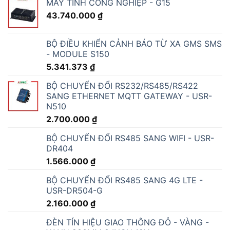
T956
2.258.280
₫
BẢNG LED HIỂN THỊ NHIỆT ĐỘ ĐỘ ẨM
CÔNG NGHIỆP AT-THMT-S
4.233.600
₫
MÁY ĐO NHIỆT ĐỘ ĐỘ ẨM CÔNG NGHIỆP
AT-THMS3.1
3.240.000
₫
THIẾT BỊ CẢNH BÁO NHIỆT ĐỘ ĐỘ ẨM QUA
SMS- WH-170
2.700.000
₫
ĐỒNG HỒ ĐO LƯU LƯỢNG NƯỚC ĐIỆN TỬ
LORA THÔNG MINH
MÁY ĐO LƯU LƯỢNG SIÊU ÂM CẦM TAY
SHENGDA TUF-2000H
23.133.600
₫