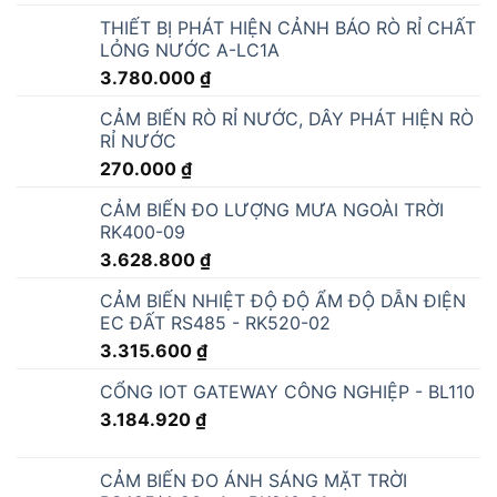
ĐÈN TÍN HIỆU GIAO THÔNG ĐỎ - VÀNG -
XANH 200MM 8 INCH 12V
5.093.280
₫
ĐÈN THÁP TÍN HIỆU 3 MÀU 24V - M4F-
DC24V
984.199
₫
ĐÈN THÁP TÍN HIỆU ONN RYGBW NHẤP
NHÁY ONN-M4S-F
1.060.578
₫
ĐÈN CẢNH BÁO TÍN HIỆU ONN-M4B DC 12V
432.000
₫
ĐÈN THÁP CẢNH BÁO 24V - M4-50S-24V
583.318
₫
ĐỒNG HỒ HIỂN THỊ CHỈ SỐ DINH DƯỠNG
ĐẤT