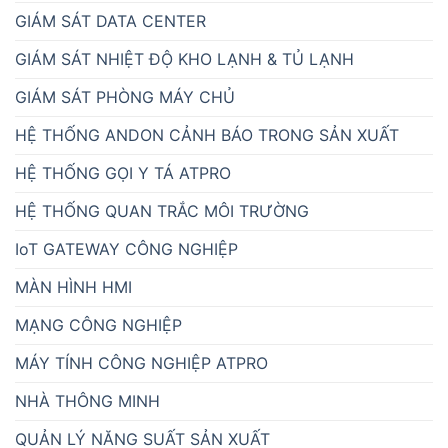
ĐỒNG HỒ LED ĐIỆN TỬ
DANH MỤC SẢN PHẨM
ATSCADA - PHẦN MỀM SCADA
BỘ NGUỒN AC-DC
BỘ ĐẾM SẢN PHẨM HIỂN THỊ SỐ
BỘ ĐIỀU KHIỂN PLC
CẢM BIẾN CÔNG NGHIỆP
DANH MỤC ATPRO
GIẢI PHÁP QUẢN LÝ
GIẢI PHÁP QUẢN LÝ BÃI ĐỖ XE