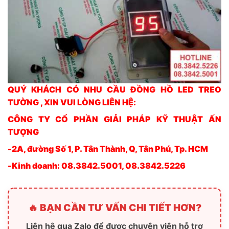
2. Khi gạt công tắc sang SETTING: cho phép chỉnh giá
trị cài đặt thời gian đếm ngược
2.1 Cho phép cài đặt thời bắt đầu đếm ngược qua cụm
nút nhấn Enter, +, –
2.2 Tín hiệu Start, nút nhấn HOLD, ABORT không có
tác dụng
3. Ở chế độ bình thường
3.1 Công tắc sang RUN
3.2 LED không hiển thị, chỉ báo nguồn (Nếu Dry
contract =ON => Đếm ngay lập tức)