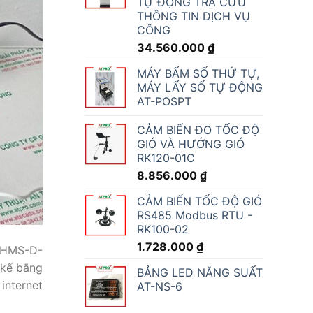
TỰ ĐỘNG TRA CỨU
THÔNG TIN DỊCH VỤ
CÔNG
34.560.000
₫
MÁY BẤM SỐ THỨ TỰ,
MÁY LẤY SỐ TỰ ĐỘNG
AT-POSPT
CẢM BIẾN ĐO TỐC ĐỘ
GIÓ VÀ HƯỚNG GIÓ
RK120-01C
8.856.000
₫
CẢM BIẾN TỐC ĐỘ GIÓ
RS485 Modbus RTU -
RK100-02
1.728.000
₫
C-HMS-D-
 kế bằng
BẢNG LED NĂNG SUẤT
internet
AT-NS-6