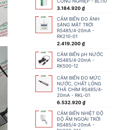
CÔNG NGHIỆP - BL110
3.184.920
₫
CẢM BIẾN ĐO ÁNH
SÁNG MẶT TRỜI
RS485/4-20mA -
RK210-01
2.419.200
₫
CẢM BIẾN pH NƯỚC
RS485/4-20mA -
RK500-12
CẢM BIẾN ĐO MỨC
NƯỚC, CHẤT LỎNG
THẢ CHÌM RS485/4-
20mA - RKL-01
6.532.920
₫
CẢM BIẾN NHIỆT ĐỘ
ĐỘ ẨM NGOÀI TRỜI
RS485/4-20mA -