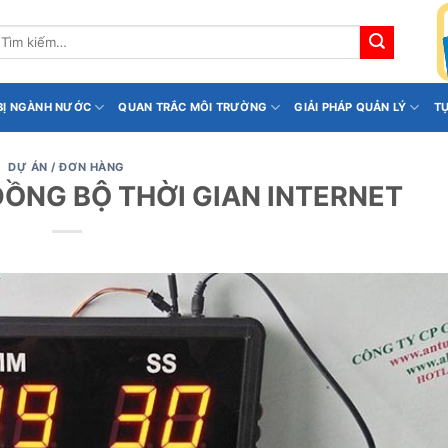
ìm
iếm:
 BỊ NGÀNH NƯỚC
QUAN TRẮC MÔI TRƯỜNG
GIẢI PHÁP QUẢN LÝ
T
DỰ ÁN / ĐƠN HÀNG
ĐỒNG BỘ THỜI GIAN INTERNET