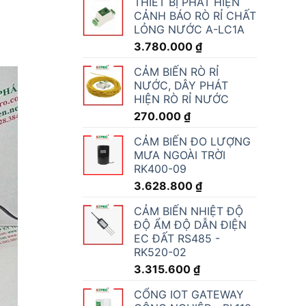
THIẾT BỊ PHÁT HIỆN
CẢNH BÁO RÒ RỈ CHẤT
LỎNG NƯỚC A-LC1A
3.780.000
₫
CẢM BIẾN RÒ RỈ
NƯỚC, DÂY PHÁT
HIỆN RÒ RỈ NƯỚC
270.000
₫
CẢM BIẾN ĐO LƯỢNG
MƯA NGOÀI TRỜI
RK400-09
3.628.800
₫
CẢM BIẾN NHIỆT ĐỘ
ĐỘ ẨM ĐỘ DẪN ĐIỆN
EC ĐẤT RS485 -
RK520-02
3.315.600
₫
CỔNG IOT GATEWAY