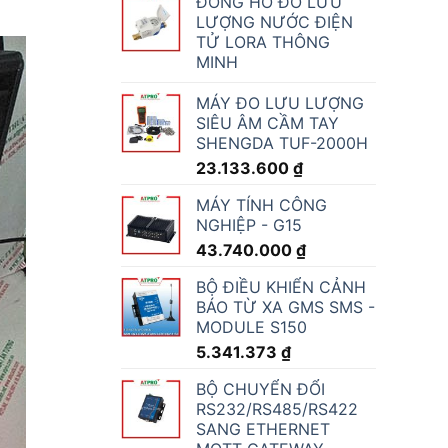
ĐỒNG HỒ ĐO LƯU
LƯỢNG NƯỚC ĐIỆN
TỬ LORA THÔNG
MINH
MÁY ĐO LƯU LƯỢNG
SIÊU ÂM CẦM TAY
SHENGDA TUF-2000H
23.133.600
₫
MÁY TÍNH CÔNG
NGHIỆP - G15
43.740.000
₫
BỘ ĐIỀU KHIỂN CẢNH
BÁO TỪ XA GMS SMS -
MODULE S150
5.341.373
₫
BỘ CHUYỂN ĐỔI
RS232/RS485/RS422
SANG ETHERNET