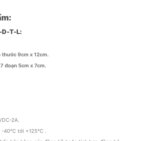
ẩm:
-D-T-L:
ch thước 9cm x 12cm.
d 7 đoạn 5cm x 7cm.
2VDC-2A.
 -40°C tới +125°C .