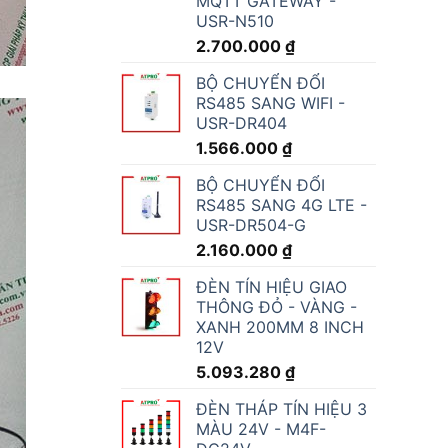
MQTT GATEWAY -
USR-N510
2.700.000
₫
BỘ CHUYỂN ĐỔI
RS485 SANG WIFI -
USR-DR404
1.566.000
₫
BỘ CHUYỂN ĐỔI
RS485 SANG 4G LTE -
USR-DR504-G
2.160.000
₫
ĐÈN TÍN HIỆU GIAO
THÔNG ĐỎ - VÀNG -
XANH 200MM 8 INCH
12V
5.093.280
₫
ĐÈN THÁP TÍN HIỆU 3
MÀU 24V - M4F-