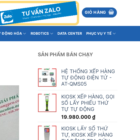
GIỎ HÀNG
Ự ĐỘNG HÓA
ROBOTICS
DATA CENTER
PHỤC VỤ Y TẾ
SẢN PHẨM BÁN CHẠY
HỆ THỐNG XẾP HÀNG
TỰ ĐỘNG ĐIỆN TỬ -
AT-QMS05
KIOSK XẾP HÀNG, GỌI
SỐ LẤY PHIẾU THỨ
TỰ TỰ ĐỘNG
19.980.000
₫
KIOSK LẤY SỐ THỨ
TỰ, KIOSK XẾP HÀNG