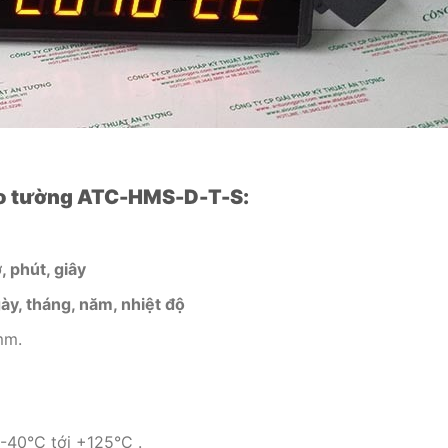
reo tường ATC-HMS-D-T-S:
 phút, giây
y, tháng, năm, nhiệt độ
mm.
-40°C tới +125°C .