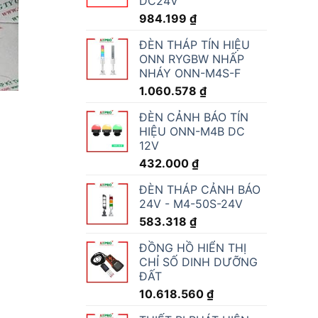
DC24V
984.199
₫
ĐÈN THÁP TÍN HIỆU
ONN RYGBW NHẤP
NHÁY ONN-M4S-F
1.060.578
₫
ĐÈN CẢNH BÁO TÍN
HIỆU ONN-M4B DC
12V
432.000
₫
ĐÈN THÁP CẢNH BÁO
24V - M4-50S-24V
583.318
₫
ĐỒNG HỒ HIỂN THỊ
CHỈ SỐ DINH DƯỠNG
ĐẤT
10.618.560
₫