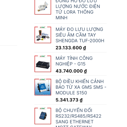
ĐỒNG HỒ ĐO LƯU
LƯỢNG NƯỚC ĐIỆN
TỬ LORA THÔNG
MINH
MÁY ĐO LƯU LƯỢNG
SIÊU ÂM CẦM TAY
SHENGDA TUF-2000H
23.133.600
₫
MÁY TÍNH CÔNG
NGHIỆP - G15
43.740.000
₫
BỘ ĐIỀU KHIỂN CẢNH
BÁO TỪ XA GMS SMS -
MODULE S150
5.341.373
₫
BỘ CHUYỂN ĐỔI
RS232/RS485/RS422
SANG ETHERNET