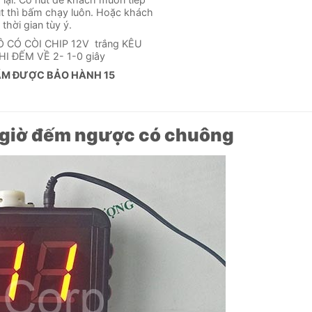
út thì bấm chạy luôn. Hoặc khách
i thời gian tùy ý.
 CÓ CÒI CHIP 12V trắng KÊU
KHI ĐẾM VỀ 2- 1-0 giây
ẨM ĐƯỢC BẢO
HÀNH 15
 giờ đếm ngược có chuông