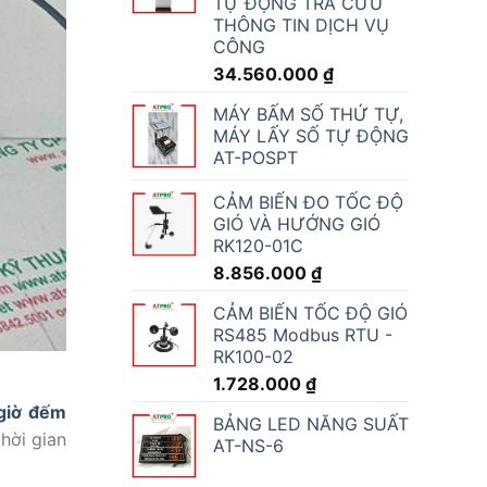
TỰ ĐỘNG TRA CỨU
THÔNG TIN DỊCH VỤ
CÔNG
34.560.000
₫
MÁY BẤM SỐ THỨ TỰ,
MÁY LẤY SỐ TỰ ĐỘNG
AT-POSPT
CẢM BIẾN ĐO TỐC ĐỘ
GIÓ VÀ HƯỚNG GIÓ
RK120-01C
8.856.000
₫
CẢM BIẾN TỐC ĐỘ GIÓ
RS485 Modbus RTU -
RK100-02
1.728.000
₫
giờ đếm
BẢNG LED NĂNG SUẤT
hời gian
AT-NS-6