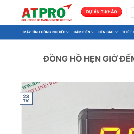
Bỏ
qua
T
DỰ ÁN T.KHẢO
k
nội
dung
MÁY TÍNH CÔNG NGHIỆP
CẢM BIẾN
ĐÈN BÁO
THIẾT
ĐỒNG HỒ HẸN GIỜ ĐẾ
23
Th1