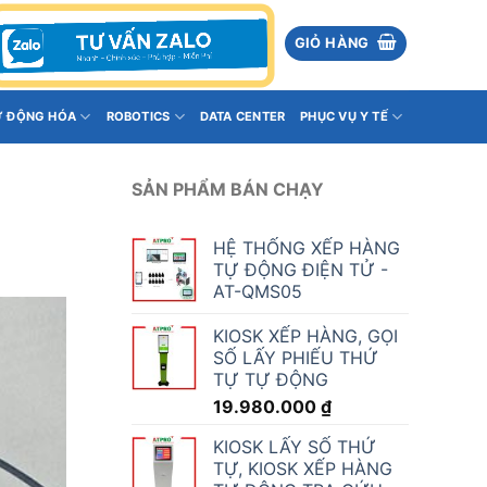
GIỎ HÀNG
Ự ĐỘNG HÓA
ROBOTICS
DATA CENTER
PHỤC VỤ Y TẾ
SẢN PHẨM BÁN CHẠY
HỆ THỐNG XẾP HÀNG
TỰ ĐỘNG ĐIỆN TỬ -
AT-QMS05
KIOSK XẾP HÀNG, GỌI
SỐ LẤY PHIẾU THỨ
TỰ TỰ ĐỘNG
19.980.000
₫
KIOSK LẤY SỐ THỨ
TỰ, KIOSK XẾP HÀNG