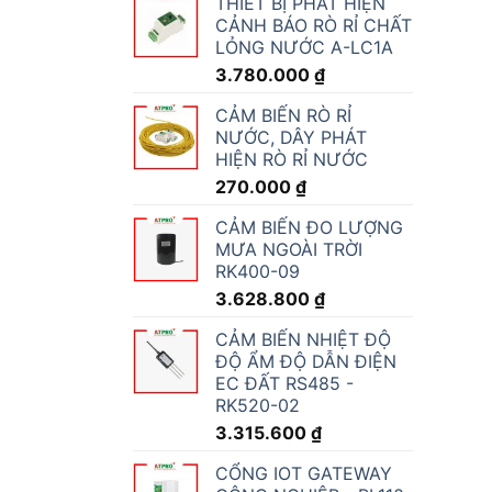
THIẾT BỊ PHÁT HIỆN
CẢNH BÁO RÒ RỈ CHẤT
LỎNG NƯỚC A-LC1A
3.780.000
₫
CẢM BIẾN RÒ RỈ
NƯỚC, DÂY PHÁT
HIỆN RÒ RỈ NƯỚC
270.000
₫
CẢM BIẾN ĐO LƯỢNG
MƯA NGOÀI TRỜI
RK400-09
3.628.800
₫
CẢM BIẾN NHIỆT ĐỘ
ĐỘ ẨM ĐỘ DẪN ĐIỆN
EC ĐẤT RS485 -
RK520-02
3.315.600
₫
CỔNG IOT GATEWAY