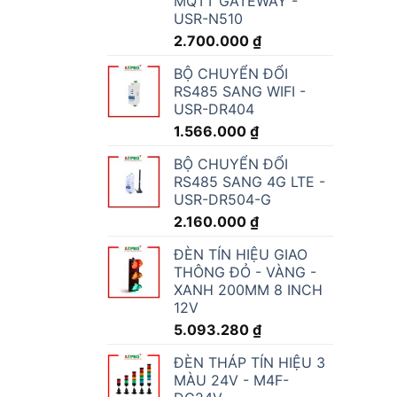
MQTT GATEWAY -
USR-N510
2.700.000
₫
BỘ CHUYỂN ĐỔI
RS485 SANG WIFI -
USR-DR404
1.566.000
₫
BỘ CHUYỂN ĐỔI
RS485 SANG 4G LTE -
USR-DR504-G
2.160.000
₫
ĐÈN TÍN HIỆU GIAO
THÔNG ĐỎ - VÀNG -
XANH 200MM 8 INCH
12V
5.093.280
₫
ĐÈN THÁP TÍN HIỆU 3
MÀU 24V - M4F-