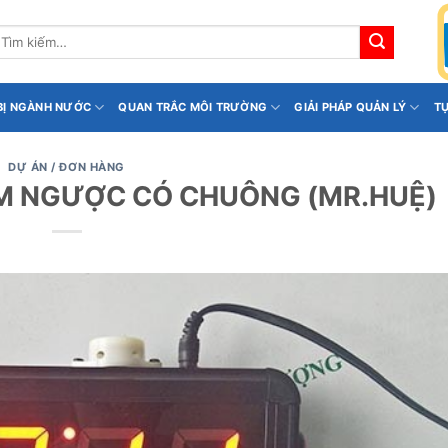
ìm
iếm:
 BỊ NGÀNH NƯỚC
QUAN TRẮC MÔI TRƯỜNG
GIẢI PHÁP QUẢN LÝ
T
DỰ ÁN / ĐƠN HÀNG
M NGƯỢC CÓ CHUÔNG (MR.HUỆ)