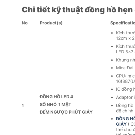
Chi tiết kỹ thuật đồng hồ h
No
Product(s)
Specificati
Kích thư
12cm x 2
Kích thướ
LED 5×7
Khung nh
Mica Đài
CPU: mic
16f887(
IC đồng 
ĐỒNG HỒ LED 4
Adaptor i
SỐ NHỎ, 1 MẶT
Đồng hồ 
1
để chỉnh 
ĐẾM NGƯỢC PHÚT GIÂY
ĐỒNG H
GIÂY
( C
thể cho 
thì ngừng