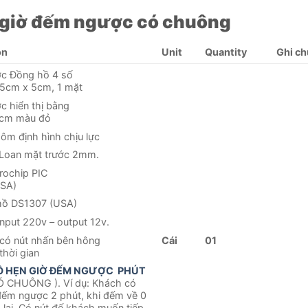
ẹn giờ đếm ngược có chuông
on
Unit
Quantity
Ghi ch
ớc Đồng hồ 4 số
5cm x 5cm, 1 mặt
c hiển thị bằng
 cm màu đỏ
ôm định hình chịu lực
 Loan mặt trước 2mm.
rochip PIC
USA)
hồ DS1307 (USA)
nput 220v – output 12v.
có nút nhấn bên hông
Cái
01
thời gian
Ồ HẸN GIỜ ĐẾM NGƯỢC PHÚT
Ó CHUÔNG ). Ví dụ: Khách có
đếm ngược 2 phút, khi đếm về 0
 lại. Có nút đế khách muốn tiếp