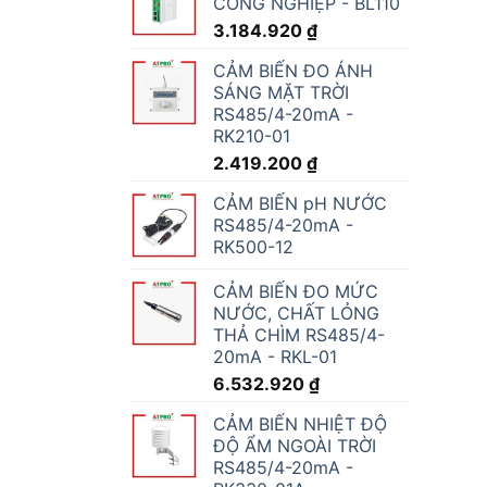
CÔNG NGHIỆP - BL110
3.184.920
₫
CẢM BIẾN ĐO ÁNH
SÁNG MẶT TRỜI
RS485/4-20mA -
RK210-01
2.419.200
₫
CẢM BIẾN pH NƯỚC
RS485/4-20mA -
RK500-12
CẢM BIẾN ĐO MỨC
NƯỚC, CHẤT LỎNG
THẢ CHÌM RS485/4-
20mA - RKL-01
6.532.920
₫
CẢM BIẾN NHIỆT ĐỘ
ĐỘ ẨM NGOÀI TRỜI
RS485/4-20mA -