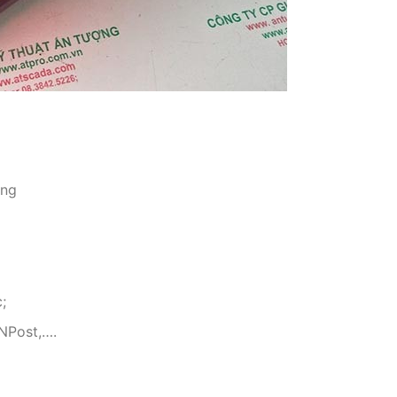
ụng
;
VNPost,….