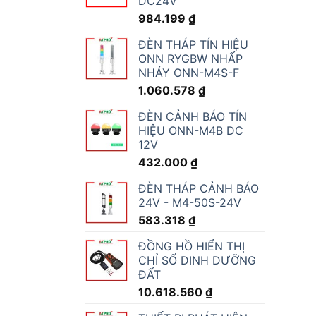
DC24V
984.199
₫
ĐÈN THÁP TÍN HIỆU
ONN RYGBW NHẤP
NHÁY ONN-M4S-F
1.060.578
₫
ĐÈN CẢNH BÁO TÍN
HIỆU ONN-M4B DC
12V
432.000
₫
ĐÈN THÁP CẢNH BÁO
24V - M4-50S-24V
583.318
₫
ĐỒNG HỒ HIỂN THỊ
CHỈ SỐ DINH DƯỠNG
ĐẤT
10.618.560
₫