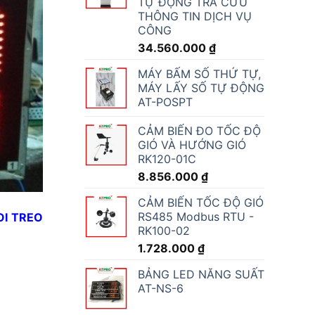
TỰ ĐỘNG TRA CỨU
THÔNG TIN DỊCH VỤ
CÔNG
34.560.000
₫
MÁY BẤM SỐ THỨ TỰ,
MÁY LẤY SỐ TỰ ĐỘNG
AT-POSPT
CẢM BIẾN ĐO TỐC ĐỘ
GIÓ VÀ HƯỚNG GIÓ
RK120-01C
8.856.000
₫
CẢM BIẾN TỐC ĐỘ GIÓ
RS485 Modbus RTU -
OI TREO
RK100-02
1.728.000
₫
BẢNG LED NĂNG SUẤT
AT-NS-6