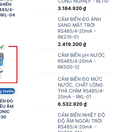
CÔNG NGHIỆP - BL110
3.184.920
₫
CẢM BIẾN ĐO ÁNH
g trước
SÁNG MẶT TRỜI
RS485/4-20mA -
ẾN ĐO
NHIÊN
RK210-01
485/4-
2.419.200
₫
RKL-04
CẢM BIẾN pH NƯỚC
RS485/4-20mA -
RK500-12
CẢM BIẾN ĐO MỨC
NƯỚC, CHẤT LỎNG
THẢ CHÌM RS485/4-
20mA - RKL-01
6.532.920
₫
CẢM BIẾN NHIỆT ĐỘ
ĐỘ ẨM NGOÀI TRỜI
g trước
RS485/4-20mA -