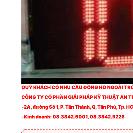
QUÝ KHÁCH CÓ NHU CẦU ĐỒNG HỒ NGOÀI TRỜI ,
CÔNG TY CỔ PHẦN GIẢI PHÁP KỸ THUẬT ẤN 