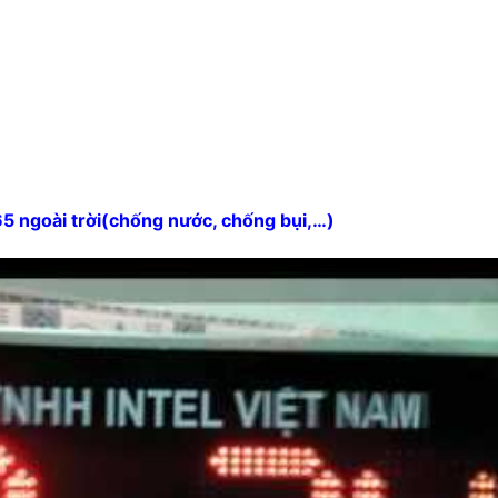
 ngoài trời(chống nước, chống bụi,…)