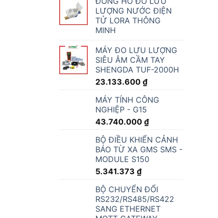
ĐỒNG HỒ ĐO LƯU
LƯỢNG NƯỚC ĐIỆN
TỬ LORA THÔNG
MINH
MÁY ĐO LƯU LƯỢNG
SIÊU ÂM CẦM TAY
SHENGDA TUF-2000H
23.133.600
₫
MÁY TÍNH CÔNG
NGHIỆP - G15
43.740.000
₫
BỘ ĐIỀU KHIỂN CẢNH
BÁO TỪ XA GMS SMS -
MODULE S150
5.341.373
₫
BỘ CHUYỂN ĐỔI
RS232/RS485/RS422
SANG ETHERNET