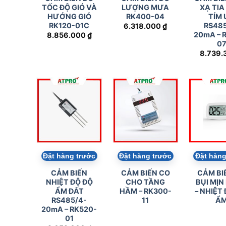
Có sẵn:
1
Có sẵn:
3
Đặt hàng
CẢM BIẾN ĐO
CẢM BIẾN ĐO
CẢM BI
TỐC ĐỘ GIÓ VÀ
LƯỢNG MƯA
XẠ TIA
HƯỚNG GIÓ
RK400-04
TÍM 
RK120-01C
RS485
6.318.000
₫
20mA – 
8.856.000
₫
0
8.739.
Đặt hàng trước
Đặt hàng trước
Đặt hàng