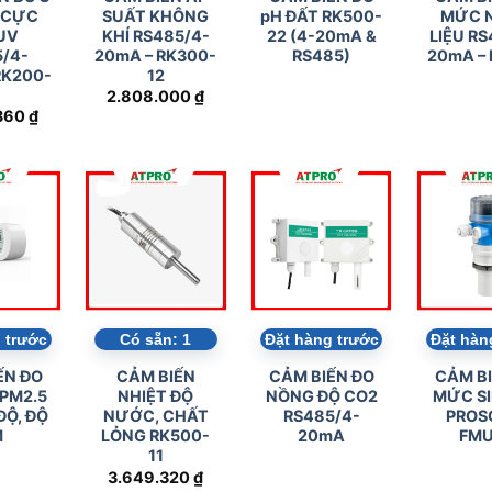
 trước
Có sẵn:
3
Đặt hàng trước
Đặt hàn
ẾN BỨC
CẢM BIẾN ÁP
CẢM BIẾN ĐO
CẢM BI
 CỰC
SUẤT KHÔNG
pH ĐẤT RK500-
MỨC 
UV
KHÍ RS485/4-
22 (4-20mA &
LIỆU RS
/4-
20mA – RK300-
RS485)
20mA – 
RK200-
12
7
2.808.000
₫
360
₫
 trước
Có sẵn:
1
Đặt hàng trước
Đặt hàn