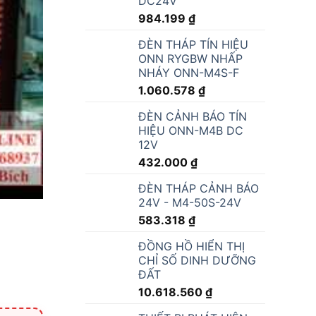
DC24V
984.199
₫
ĐÈN THÁP TÍN HIỆU
ONN RYGBW NHẤP
NHÁY ONN-M4S-F
1.060.578
₫
ĐÈN CẢNH BÁO TÍN
HIỆU ONN-M4B DC
12V
432.000
₫
ĐÈN THÁP CẢNH BÁO
24V - M4-50S-24V
583.318
₫
ĐỒNG HỒ HIỂN THỊ
CHỈ SỐ DINH DƯỠNG
ĐẤT
10.618.560
₫