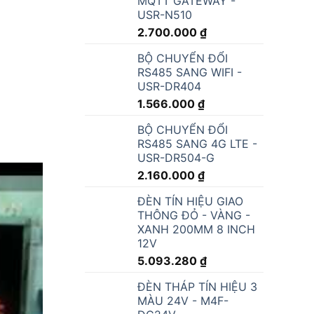
MQTT GATEWAY -
USR-N510
2.700.000
₫
BỘ CHUYỂN ĐỔI
RS485 SANG WIFI -
USR-DR404
1.566.000
₫
BỘ CHUYỂN ĐỔI
RS485 SANG 4G LTE -
USR-DR504-G
2.160.000
₫
ĐÈN TÍN HIỆU GIAO
THÔNG ĐỎ - VÀNG -
XANH 200MM 8 INCH
12V
5.093.280
₫
ĐÈN THÁP TÍN HIỆU 3
MÀU 24V - M4F-