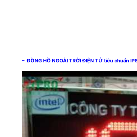
– ĐỒNG HỒ NGOÀI TRỜI ĐIỆN TỬ tiêu chuẩn IP65