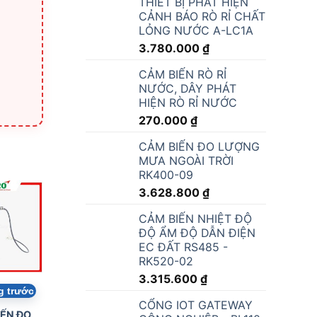
THIẾT BỊ PHÁT HIỆN
CẢNH BÁO RÒ RỈ CHẤT
LỎNG NƯỚC A-LC1A
3.780.000
₫
CẢM BIẾN RÒ RỈ
NƯỚC, DÂY PHÁT
HIỆN RÒ RỈ NƯỚC
270.000
₫
CẢM BIẾN ĐO LƯỢNG
MƯA NGOÀI TRỜI
RK400-09
3.628.800
₫
CẢM BIẾN NHIỆT ĐỘ
ĐỘ ẨM ĐỘ DẪN ĐIỆN
EC ĐẤT RS485 -
RK520-02
3.315.600
₫
CỔNG IOT GATEWAY