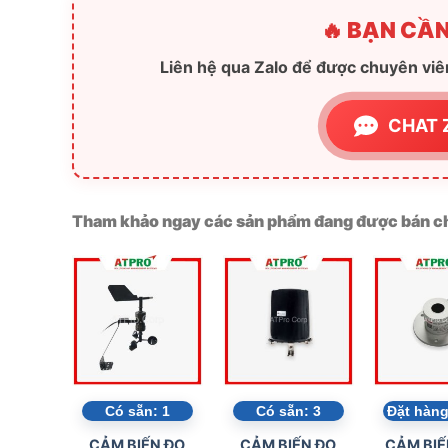
-2A, đường Số 1, P. Tân Thành, Q, Tân Phú, Tp. 
-Kinh doanh: 08.3842.5001, 08.3842.5226
🔥 BẠN CẦN
Liên hệ qua Zalo để được chuyên viên
CHAT 
Tham khảo ngay các sản phẩm đang được bán ch