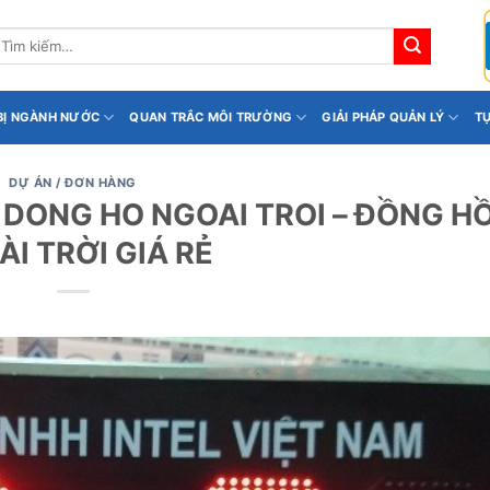
ìm
iếm:
 BỊ NGÀNH NƯỚC
QUAN TRẮC MÔI TRƯỜNG
GIẢI PHÁP QUẢN LÝ
T
DỰ ÁN / ĐƠN HÀNG
 DONG HO NGOAI TROI – ĐỒNG H
I TRỜI GIÁ RẺ