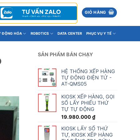
GIỎ HÀNG
Ự ĐỘNG HÓA
ROBOTICS
DATA CENTER
PHỤC VỤ Y TẾ
SẢN PHẨM BÁN CHẠY
Ồ
HỆ THỐNG XẾP HÀNG
TỰ ĐỘNG ĐIỆN TỬ -
AT-QMS05
KIOSK XẾP HÀNG, GỌI
SỐ LẤY PHIẾU THỨ
TỰ TỰ ĐỘNG
19.980.000
₫
KIOSK LẤY SỐ THỨ
TỰ, KIOSK XẾP HÀNG