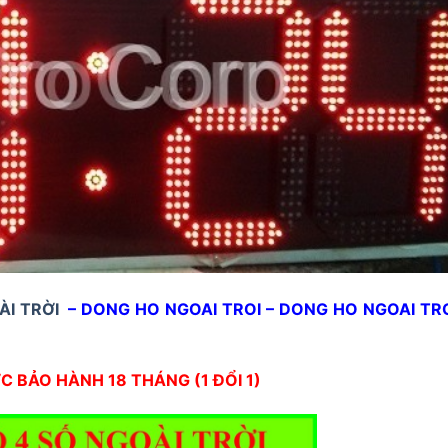
I TRỜI
– DONG HO NGOAI TROI – DONG HO NGOAI TR
 BẢO HÀNH 18 THÁNG (1 ĐỔI 1)