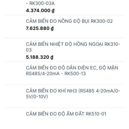
- RK300-03A
4.374.000
₫
CẢM BIẾN ĐO NỒNG ĐỘ BỤI RK300-02
7.625.880
₫
CẢM BIẾN NHIỆT ĐỘ HỒNG NGOẠI RK310-
03
5.188.320
₫
CẢM BIẾN ĐO ĐỘ DẪN ĐIỆN EC, ĐỘ MẶN
RS485/4-20mA - RK500-13
CẢM BIẾN ĐO KHÍ NH3 (RS485 4-20mA/0-
5V/0-10V)
CẢM BIẾN ĐO ĐỘ ẨM ĐẤT RK510-01