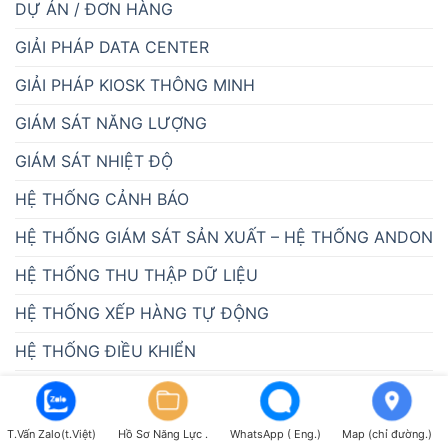
DỰ ÁN / ĐƠN HÀNG
GIẢI PHÁP DATA CENTER
GIẢI PHÁP KIOSK THÔNG MINH
GIÁM SÁT NĂNG LƯỢNG
GIÁM SÁT NHIỆT ĐỘ
HỆ THỐNG CẢNH BÁO
HỆ THỐNG GIÁM SÁT SẢN XUẤT – HỆ THỐNG ANDON
HỆ THỐNG THU THẬP DỮ LIỆU
HỆ THỐNG XẾP HÀNG TỰ ĐỘNG
HỆ THỐNG ĐIỀU KHIỂN
HỆ THỐNG ĐO
HOẠT ĐỘNG NGOẠI KHÓA
T.Vấn Zalo(t.Việt)
Hồ Sơ Năng Lực .
WhatsApp ( Eng.)
Map (chỉ đường.)