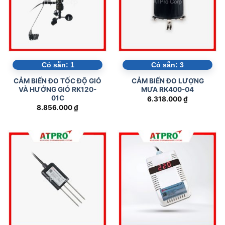
Có sẵn:
1
Có sẵn:
3
CẢM BIẾN ĐO TỐC ĐỘ GIÓ
CẢM BIẾN ĐO LƯỢNG
VÀ HƯỚNG GIÓ RK120-
MƯA RK400-04
01C
6.318.000
₫
8.856.000
₫