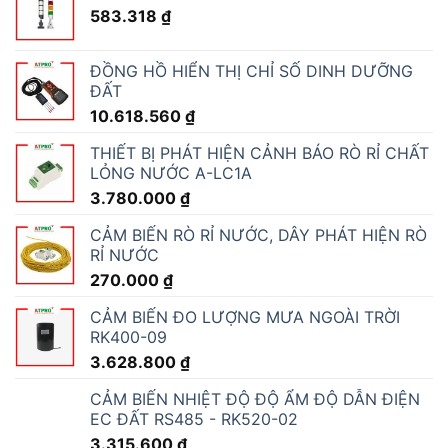
583.318
₫
ĐỒNG HỒ HIỂN THỊ CHỈ SỐ DINH DƯỠNG
ĐẤT
10.618.560
₫
THIẾT BỊ PHÁT HIỆN CẢNH BÁO RÒ RỈ CHẤT
LỎNG NƯỚC A-LC1A
3.780.000
₫
CẢM BIẾN RÒ RỈ NƯỚC, DÂY PHÁT HIỆN RÒ
RỈ NƯỚC
270.000
₫
CẢM BIẾN ĐO LƯỢNG MƯA NGOÀI TRỜI
RK400-09
3.628.800
₫
CẢM BIẾN NHIỆT ĐỘ ĐỘ ẨM ĐỘ DẪN ĐIỆN
EC ĐẤT RS485 - RK520-02
3.315.600
₫