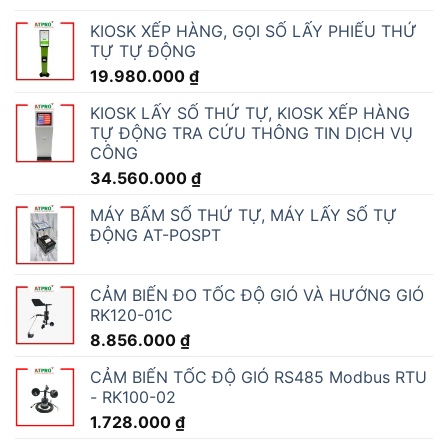
KIOSK XẾP HÀNG, GỌI SỐ LẤY PHIẾU THỨ
TỰ TỰ ĐỘNG
19.980.000
₫
KIOSK LẤY SỐ THỨ TỰ, KIOSK XẾP HÀNG
TỰ ĐỘNG TRA CỨU THÔNG TIN DỊCH VỤ
CÔNG
34.560.000
₫
MÁY BẤM SỐ THỨ TỰ, MÁY LẤY SỐ TỰ
ĐỘNG AT-POSPT
CẢM BIẾN ĐO TỐC ĐỘ GIÓ VÀ HƯỚNG GIÓ
RK120-01C
8.856.000
₫
CẢM BIẾN TỐC ĐỘ GIÓ RS485 Modbus RTU
- RK100-02
1.728.000
₫