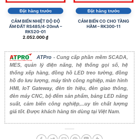
Đặt hàng trước
Đặt hàng trước
CẢM BIẾN NHIỆT ĐỘ ĐỘ
CẢM BIẾN CO CHO TẦNG
ẨM ĐẤT RS485/4-20mA –
HẦM – RK300-11
RK520-01
2.052.000
₫
ATPro
- Cung cấp phần mềm SCADA,
MES, quản lý điện năng, hệ thống gọi số, hệ
thống xếp hàng, đồng hồ LED treo tường, đồng
hồ đo lưu lượng, máy tính công nghiệp, màn hình
HMI, IoT Gateway, đèn tín hiệu, đèn giao thông,
đèn máy CNC, bộ đếm sản phẩm, bảng LED năng
suất, cảm biến công nghiệp,...uy tín chất lượng
giá tốt. Được khách hàng tin dùng tại Việt Nam.