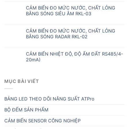
CẢM BIẾN ĐO MỨC NƯỚC, CHẤT LỎNG
BẰNG SÓNG SIÊU ÂM RKL-03
CẢM BIẾN ĐO MỨC NƯỚC, CHẤT LỎNG
BẰNG SÓNG RADAR RKL-02
CẢM BIẾN NHIỆT ĐỘ, ĐỘ ẨM ĐẤT RS485/4-
20mA)
MỤC BÀI VIẾT
BẢNG LED THEO DÕI NĂNG SUẤT ATPro
BỘ ĐẾM SẢN PHẨM
CẢM BIẾN SENSOR CÔNG NGHIỆP