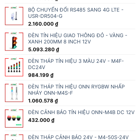
BỘ CHUYỂN ĐỔI RS485 SANG 4G LTE -
USR-DR504-G
2.160.000
₫
ĐÈN TÍN HIỆU GIAO THÔNG ĐỎ - VÀNG -
XANH 200MM 8 INCH 12V
5.093.280
₫
ĐÈN THÁP TÍN HIỆU 3 MÀU 24V - M4F-
DC24V
984.199
₫
ĐÈN THÁP TÍN HIỆU ONN RYGBW NHẤP
NHÁY ONN-M4S-F
1.060.578
₫
ĐÈN CẢNH BÁO TÍN HIỆU ONN-M4B DC 12V
432.000
₫
ĐÈN THÁP CẢNH BÁO 24V - M4-50S-24V