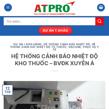
Bỏ
qua
nội
Tìm
dung
kiếm:
DỰ ÁN T.KHẢO
DỰ ÁN / ĐƠN HÀNG
,
HỆ THỐNG CẢNH BÁO NHIỆT ĐỘ
,
HỆ
THỐNG GIÁM SÁT NHIỆT ĐỘ TỦ THUỐC, VACCINE
,
PHỤC VỤ Y
TẾ
HỆ THỐNG CẢNH BÁO NHIỆT ĐỘ
KHO THUỐC – BVĐK XUYÊN Á
12
Th9