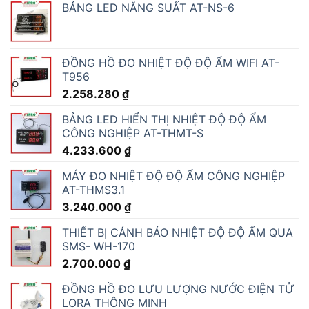
BẢNG LED NĂNG SUẤT AT-NS-6
ĐỒNG HỒ ĐO NHIỆT ĐỘ ĐỘ ẨM WIFI AT-
T956
2.258.280
₫
BẢNG LED HIỂN THỊ NHIỆT ĐỘ ĐỘ ẨM
CÔNG NGHIỆP AT-THMT-S
4.233.600
₫
MÁY ĐO NHIỆT ĐỘ ĐỘ ẨM CÔNG NGHIỆP
AT-THMS3.1
3.240.000
₫
THIẾT BỊ CẢNH BÁO NHIỆT ĐỘ ĐỘ ẨM QUA
SMS- WH-170
2.700.000
₫
ĐỒNG HỒ ĐO LƯU LƯỢNG NƯỚC ĐIỆN TỬ
LORA THÔNG MINH