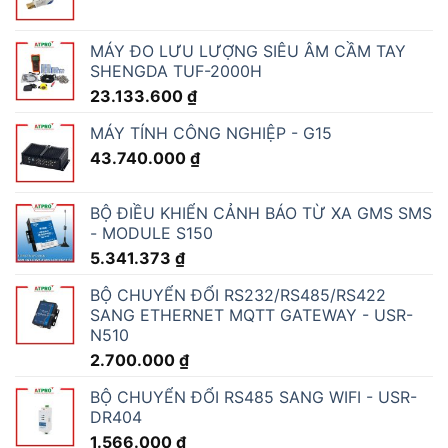
MÁY ĐO LƯU LƯỢNG SIÊU ÂM CẦM TAY
SHENGDA TUF-2000H
23.133.600
₫
MÁY TÍNH CÔNG NGHIỆP - G15
43.740.000
₫
BỘ ĐIỀU KHIỂN CẢNH BÁO TỪ XA GMS SMS
- MODULE S150
5.341.373
₫
BỘ CHUYỂN ĐỔI RS232/RS485/RS422
SANG ETHERNET MQTT GATEWAY - USR-
N510
2.700.000
₫
BỘ CHUYỂN ĐỔI RS485 SANG WIFI - USR-
DR404
1.566.000
₫