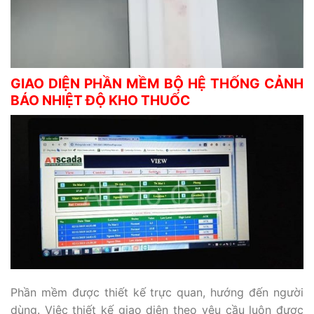
GIAO DIỆN PHẦN MỀM BỘ HỆ THỐNG CẢNH
BÁO NHIỆT ĐỘ KHO THUỐC
Phần mềm được thiết kế trực quan, hướng đến người
dùng. Việc thiết kế giao diện theo yêu cầu luôn được