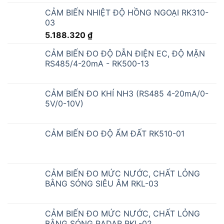
CẢM BIẾN NHIỆT ĐỘ HỒNG NGOẠI RK310-
03
5.188.320
₫
CẢM BIẾN ĐO ĐỘ DẪN ĐIỆN EC, ĐỘ MẶN
RS485/4-20mA - RK500-13
CẢM BIẾN ĐO KHÍ NH3 (RS485 4-20mA/0-
5V/0-10V)
CẢM BIẾN ĐO ĐỘ ẨM ĐẤT RK510-01
CẢM BIẾN ĐO MỨC NƯỚC, CHẤT LỎNG
BẰNG SÓNG SIÊU ÂM RKL-03
CẢM BIẾN ĐO MỨC NƯỚC, CHẤT LỎNG
BẰNG SÓNG RADAR RKL-02