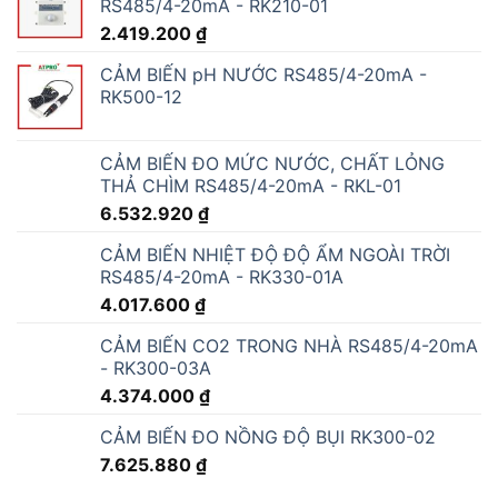
RS485/4-20mA - RK210-01
2.419.200
₫
CẢM BIẾN pH NƯỚC RS485/4-20mA -
RK500-12
CẢM BIẾN ĐO MỨC NƯỚC, CHẤT LỎNG
THẢ CHÌM RS485/4-20mA - RKL-01
6.532.920
₫
CẢM BIẾN NHIỆT ĐỘ ĐỘ ẨM NGOÀI TRỜI
RS485/4-20mA - RK330-01A
4.017.600
₫
CẢM BIẾN CO2 TRONG NHÀ RS485/4-20mA
- RK300-03A
4.374.000
₫
CẢM BIẾN ĐO NỒNG ĐỘ BỤI RK300-02
7.625.880
₫