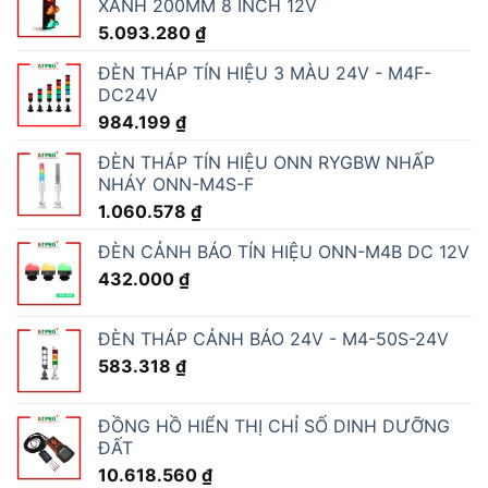
XANH 200MM 8 INCH 12V
5.093.280
₫
ĐÈN THÁP TÍN HIỆU 3 MÀU 24V - M4F-
DC24V
984.199
₫
ĐÈN THÁP TÍN HIỆU ONN RYGBW NHẤP
NHÁY ONN-M4S-F
1.060.578
₫
ĐÈN CẢNH BÁO TÍN HIỆU ONN-M4B DC 12V
432.000
₫
ĐÈN THÁP CẢNH BÁO 24V - M4-50S-24V
583.318
₫
ĐỒNG HỒ HIỂN THỊ CHỈ SỐ DINH DƯỠNG
ĐẤT
10.618.560
₫