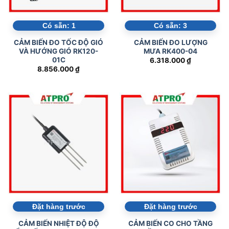
Có sẵn:
1
Có sẵn:
3
CẢM BIẾN ĐO TỐC ĐỘ GIÓ
CẢM BIẾN ĐO LƯỢNG
VÀ HƯỚNG GIÓ RK120-
MƯA RK400-04
01C
6.318.000
₫
8.856.000
₫
Đặt hàng trước
Đặt hàng trước
CẢM BIẾN NHIỆT ĐỘ ĐỘ
CẢM BIẾN CO CHO TẦNG