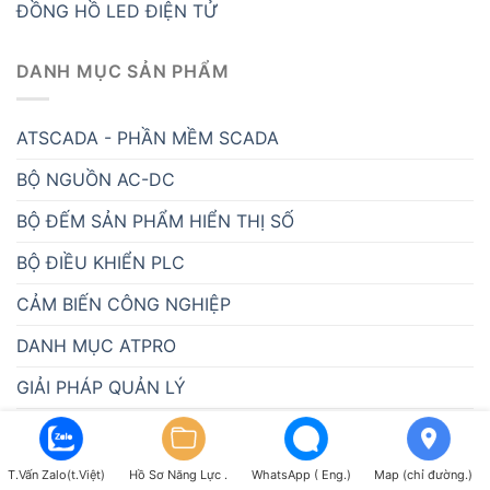
ĐỒNG HỒ LED ĐIỆN TỬ
DANH MỤC SẢN PHẨM
ATSCADA - PHẦN MỀM SCADA
BỘ NGUỒN AC-DC
BỘ ĐẾM SẢN PHẨM HIỂN THỊ SỐ
BỘ ĐIỀU KHIỂN PLC
CẢM BIẾN CÔNG NGHIỆP
DANH MỤC ATPRO
GIẢI PHÁP QUẢN LÝ
GIẢI PHÁP QUẢN LÝ BÃI ĐỖ XE
GIẢI PHÁP XẾP HÀNG
T.Vấn Zalo(t.Việt)
Hồ Sơ Năng Lực .
WhatsApp ( Eng.)
Map (chỉ đường.)