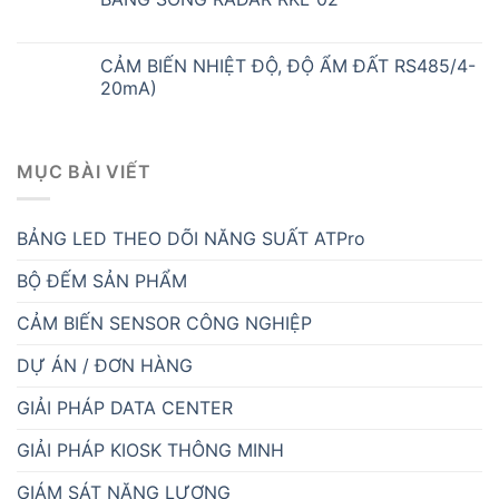
CẢM BIẾN NHIỆT ĐỘ, ĐỘ ẨM ĐẤT RS485/4-
20mA)
MỤC BÀI VIẾT
BẢNG LED THEO DÕI NĂNG SUẤT ATPro
BỘ ĐẾM SẢN PHẨM
CẢM BIẾN SENSOR CÔNG NGHIỆP
DỰ ÁN / ĐƠN HÀNG
GIẢI PHÁP DATA CENTER
GIẢI PHÁP KIOSK THÔNG MINH
GIÁM SÁT NĂNG LƯỢNG