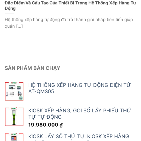
Đặc Điểm Và Cấu Tạo Của Thiết Bị Trong Hệ Thống Xếp Hàng Tự
Động
Hệ thống xếp hàng tự động đã trở thành giải pháp tiên tiến giúp
quản [...]
SẢN PHẨM BÁN CHẠY
HỆ THỐNG XẾP HÀNG TỰ ĐỘNG ĐIỆN TỬ -
AT-QMS05
KIOSK XẾP HÀNG, GỌI SỐ LẤY PHIẾU THỨ
TỰ TỰ ĐỘNG
19.980.000
₫
KIOSK LẤY SỐ THỨ TỰ, KIOSK XẾP HÀNG