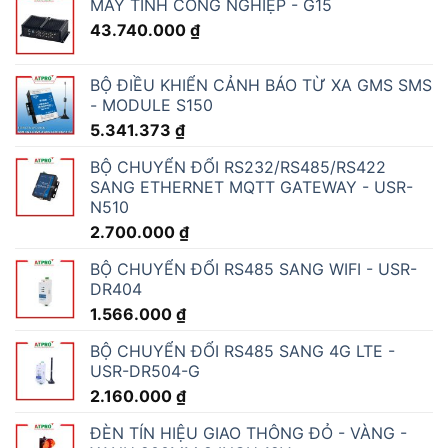
MÁY TÍNH CÔNG NGHIỆP - G15
43.740.000
₫
BỘ ĐIỀU KHIỂN CẢNH BÁO TỪ XA GMS SMS
- MODULE S150
5.341.373
₫
BỘ CHUYỂN ĐỔI RS232/RS485/RS422
SANG ETHERNET MQTT GATEWAY - USR-
N510
2.700.000
₫
BỘ CHUYỂN ĐỔI RS485 SANG WIFI - USR-
DR404
1.566.000
₫
BỘ CHUYỂN ĐỔI RS485 SANG 4G LTE -
USR-DR504-G
2.160.000
₫
ĐÈN TÍN HIỆU GIAO THÔNG ĐỎ - VÀNG -