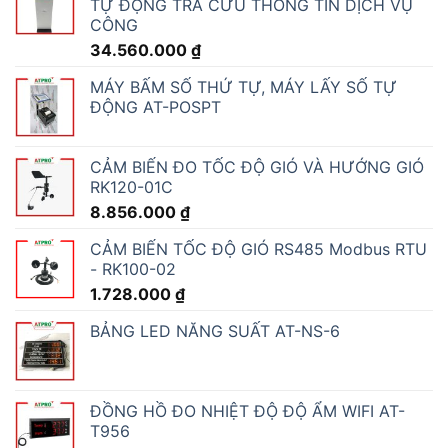
TỰ ĐỘNG TRA CỨU THÔNG TIN DỊCH VỤ
CÔNG
34.560.000
₫
MÁY BẤM SỐ THỨ TỰ, MÁY LẤY SỐ TỰ
ĐỘNG AT-POSPT
CẢM BIẾN ĐO TỐC ĐỘ GIÓ VÀ HƯỚNG GIÓ
RK120-01C
8.856.000
₫
CẢM BIẾN TỐC ĐỘ GIÓ RS485 Modbus RTU
- RK100-02
1.728.000
₫
BẢNG LED NĂNG SUẤT AT-NS-6
ĐỒNG HỒ ĐO NHIỆT ĐỘ ĐỘ ẨM WIFI AT-
T956