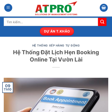
Bỏ
qua
nội
Tìm
dung
kiếm:
DỰ ÁN T.KHẢO
HỆ THỐNG XẾP HÀNG TỰ ĐỘNG
Hệ Thống Đặt Lịch Hẹn Booking
Online Tại Vườn Lài
09
Th10