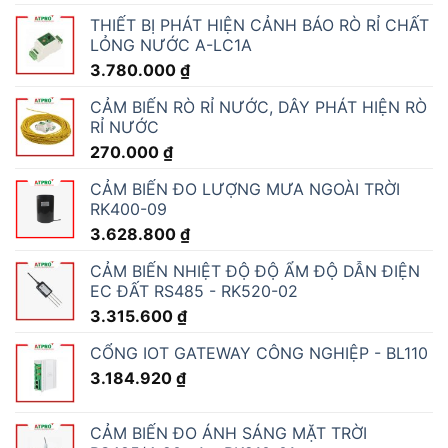
THIẾT BỊ PHÁT HIỆN CẢNH BÁO RÒ RỈ CHẤT
LỎNG NƯỚC A-LC1A
3.780.000
₫
CẢM BIẾN RÒ RỈ NƯỚC, DÂY PHÁT HIỆN RÒ
RỈ NƯỚC
270.000
₫
CẢM BIẾN ĐO LƯỢNG MƯA NGOÀI TRỜI
RK400-09
3.628.800
₫
CẢM BIẾN NHIỆT ĐỘ ĐỘ ẨM ĐỘ DẪN ĐIỆN
EC ĐẤT RS485 - RK520-02
3.315.600
₫
CỔNG IOT GATEWAY CÔNG NGHIỆP - BL110
3.184.920
₫
CẢM BIẾN ĐO ÁNH SÁNG MẶT TRỜI