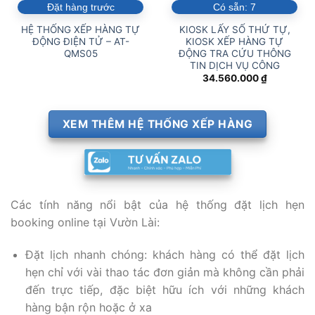
Đặt hàng trước
Có sẵn:
7
HỆ THỐNG XẾP HÀNG TỰ
KIOSK LẤY SỐ THỨ TỰ,
ĐỘNG ĐIỆN TỬ – AT-
KIOSK XẾP HÀNG TỰ
QMS05
ĐỘNG TRA CỨU THÔNG
TIN DỊCH VỤ CÔNG
34.560.000
₫
XEM THÊM HỆ THỐNG XẾP HÀNG
Các tính năng nổi bật của hệ thống đặt lịch hẹn
booking online tại Vườn Lài:
Đặt lịch nhanh chóng: khách hàng có thể đặt lịch
hẹn chỉ với vài thao tác đơn giản mà không cần phải
đến trực tiếp, đặc biệt hữu ích với những khách
hàng bận rộn hoặc ở xa