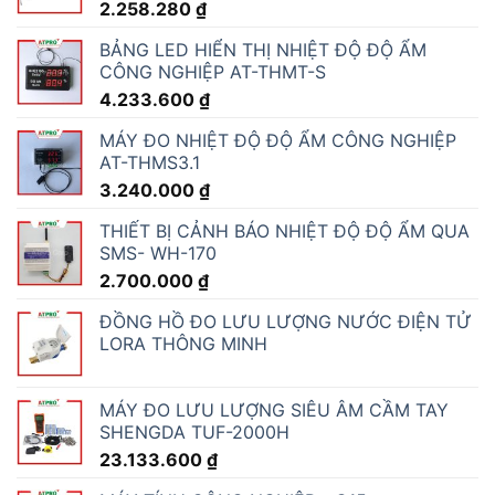
2.258.280
₫
BẢNG LED HIỂN THỊ NHIỆT ĐỘ ĐỘ ẨM
CÔNG NGHIỆP AT-THMT-S
4.233.600
₫
MÁY ĐO NHIỆT ĐỘ ĐỘ ẨM CÔNG NGHIỆP
AT-THMS3.1
3.240.000
₫
THIẾT BỊ CẢNH BÁO NHIỆT ĐỘ ĐỘ ẨM QUA
SMS- WH-170
2.700.000
₫
ĐỒNG HỒ ĐO LƯU LƯỢNG NƯỚC ĐIỆN TỬ
LORA THÔNG MINH
MÁY ĐO LƯU LƯỢNG SIÊU ÂM CẦM TAY
SHENGDA TUF-2000H
23.133.600
₫