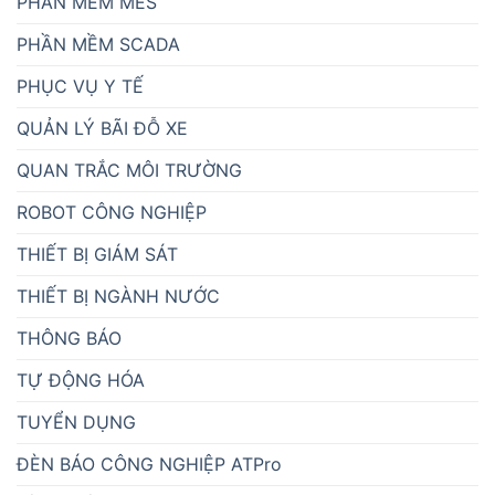
PHẦN MỀM MES
PHẦN MỀM SCADA
PHỤC VỤ Y TẾ
QUẢN LÝ BÃI ĐỖ XE
QUAN TRẮC MÔI TRƯỜNG
ROBOT CÔNG NGHIỆP
THIẾT BỊ GIÁM SÁT
THIẾT BỊ NGÀNH NƯỚC
THÔNG BÁO
TỰ ĐỘNG HÓA
TUYỂN DỤNG
ĐÈN BÁO CÔNG NGHIỆP ATPro