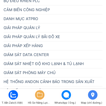
BỘ ĐIỀU KHIỂN PLC
CẢM BIẾN CÔNG NGHIỆP
DANH MỤC ATPRO
GIẢI PHÁP QUẢN LÝ
GIẢI PHÁP QUẢN LÝ BÃI ĐỖ XE
GIẢI PHÁP XẾP HÀNG
GIÁM SÁT DATA CENTER
GIÁM SÁT NHIỆT ĐỘ KHO LẠNH & TỦ LẠNH
GIÁM SÁT PHÒNG MÁY CHỦ
HỆ THỐNG ANDON CẢNH BÁO TRONG SẢN XUẤT
HỆ THỐNG GỌI Y TÁ ATPRO
HỆ THỐNG QUAN TRẮC MÔI TRƯỜNG
T.Vấn Zalo(t.Việt)
Hồ Sơ Năng Lực .
WhatsApp ( Eng.)
Map (chỉ đường.)