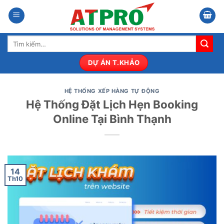
Bỏ
qua
nội
Tìm
dung
kiếm:
DỰ ÁN T.KHẢO
HỆ THỐNG XẾP HÀNG TỰ ĐỘNG
Hệ Thống Đặt Lịch Hẹn Booking
Online Tại Bình Thạnh
14
Th10