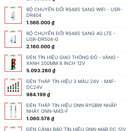
BỘ CHUYỂN ĐỔI RS485 SANG WIFI - USR-
DR404
1.566.000
₫
BỘ CHUYỂN ĐỔI RS485 SANG 4G LTE -
USR-DR504-G
2.160.000
₫
ĐÈN TÍN HIỆU GIAO THÔNG ĐỎ - VÀNG -
XANH 200MM 8 INCH 12V
5.093.280
₫
ĐÈN THÁP TÍN HIỆU 3 MÀU 24V - M4F-
DC24V
984.199
₫
ĐÈN THÁP TÍN HIỆU ONN RYGBW NHẤP
NHÁY ONN-M4S-F
1.060.578
₫
ĐÈN CẢNH BÁO TÍN HIỆU ONN-M4B DC 12V