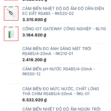
CẢM BIẾN NHIỆT ĐỘ ĐỘ ẨM ĐỘ DẪN ĐIỆN
EC ĐẤT RS485 - RK520-02
3.315.600
₫
CỔNG IOT GATEWAY CÔNG NGHIỆP - BL110
3.184.920
₫
CẢM BIẾN ĐO ÁNH SÁNG MẶT TRỜI
RS485/4-20mA - RK210-01
2.419.200
₫
CẢM BIẾN pH NƯỚC RS485/4-20mA -
RK500-12
CẢM BIẾN ĐO MỨC NƯỚC, CHẤT LỎNG
THẢ CHÌM RS485/4-20mA - RKL-01
6.532.920
₫
CẢM BIẾN NHIỆT ĐỘ ĐỘ ẨM NGOÀI TRỜI