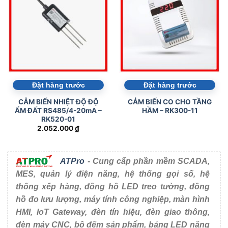
Đặt hàng trước
Đặt hàng trước
CẢM BIẾN NHIỆT ĐỘ ĐỘ
CẢM BIẾN CO CHO TẦNG
ẨM ĐẤT RS485/4-20mA –
HẦM – RK300-11
RK520-01
2.052.000
₫
ATPro
- Cung cấp phần mềm SCADA,
MES, quản lý điện năng, hệ thống gọi số, hệ
thống xếp hàng, đồng hồ LED treo tường, đồng
hồ đo lưu lượng, máy tính công nghiệp, màn hình
HMI, IoT Gateway, đèn tín hiệu, đèn giao thông,
đèn máy CNC, bộ đếm sản phẩm, bảng LED năng