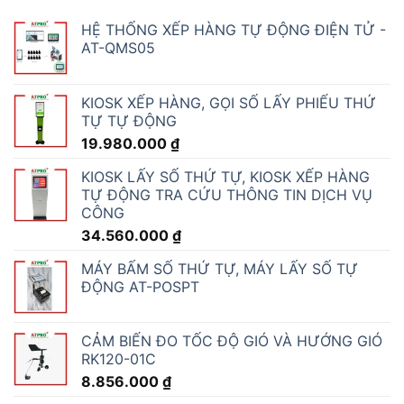
HỆ THỐNG XẾP HÀNG TỰ ĐỘNG ĐIỆN TỬ -
AT-QMS05
KIOSK XẾP HÀNG, GỌI SỐ LẤY PHIẾU THỨ
TỰ TỰ ĐỘNG
19.980.000
₫
KIOSK LẤY SỐ THỨ TỰ, KIOSK XẾP HÀNG
TỰ ĐỘNG TRA CỨU THÔNG TIN DỊCH VỤ
CÔNG
34.560.000
₫
MÁY BẤM SỐ THỨ TỰ, MÁY LẤY SỐ TỰ
ĐỘNG AT-POSPT
CẢM BIẾN ĐO TỐC ĐỘ GIÓ VÀ HƯỚNG GIÓ
RK120-01C
8.856.000
₫