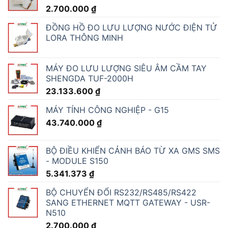
2.700.000
₫
ĐỒNG HỒ ĐO LƯU LƯỢNG NƯỚC ĐIỆN TỬ
LORA THÔNG MINH
MÁY ĐO LƯU LƯỢNG SIÊU ÂM CẦM TAY
SHENGDA TUF-2000H
23.133.600
₫
MÁY TÍNH CÔNG NGHIỆP - G15
43.740.000
₫
BỘ ĐIỀU KHIỂN CẢNH BÁO TỪ XA GMS SMS
- MODULE S150
5.341.373
₫
BỘ CHUYỂN ĐỔI RS232/RS485/RS422
SANG ETHERNET MQTT GATEWAY - USR-
N510
2.700.000
₫