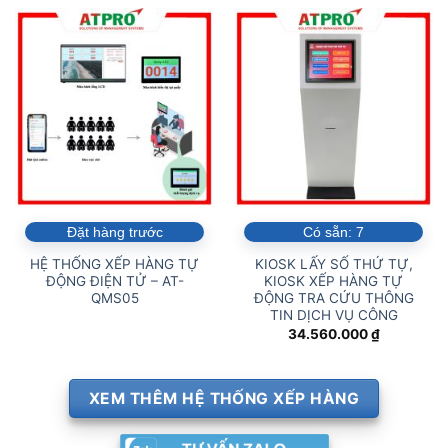
Đặt hàng trước
Có sẵn:
7
HỆ THỐNG XẾP HÀNG TỰ
KIOSK LẤY SỐ THỨ TỰ,
ĐỘNG ĐIỆN TỬ – AT-
KIOSK XẾP HÀNG TỰ
QMS05
ĐỘNG TRA CỨU THÔNG
TIN DỊCH VỤ CÔNG
34.560.000
₫
XEM THÊM HỆ THỐNG XẾP HÀNG