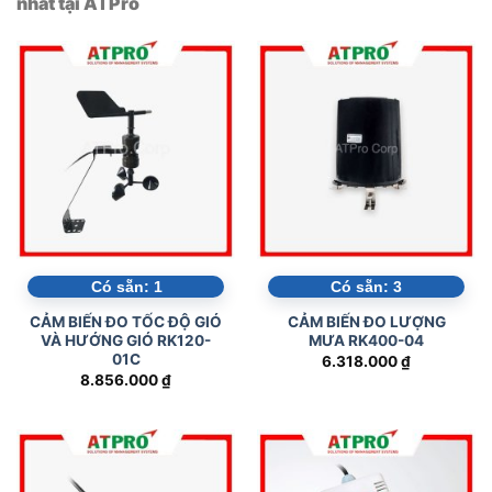
nhất tại ATPro
Có sẵn:
1
Có sẵn:
3
CẢM BIẾN ĐO TỐC ĐỘ GIÓ
CẢM BIẾN ĐO LƯỢNG
VÀ HƯỚNG GIÓ RK120-
MƯA RK400-04
01C
6.318.000
₫
8.856.000
₫