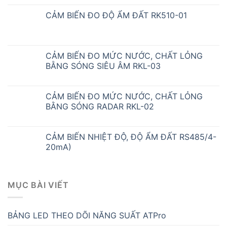
CẢM BIẾN ĐO ĐỘ ẨM ĐẤT RK510-01
CẢM BIẾN ĐO MỨC NƯỚC, CHẤT LỎNG
BẰNG SÓNG SIÊU ÂM RKL-03
CẢM BIẾN ĐO MỨC NƯỚC, CHẤT LỎNG
BẰNG SÓNG RADAR RKL-02
CẢM BIẾN NHIỆT ĐỘ, ĐỘ ẨM ĐẤT RS485/4-
20mA)
MỤC BÀI VIẾT
BẢNG LED THEO DÕI NĂNG SUẤT ATPro