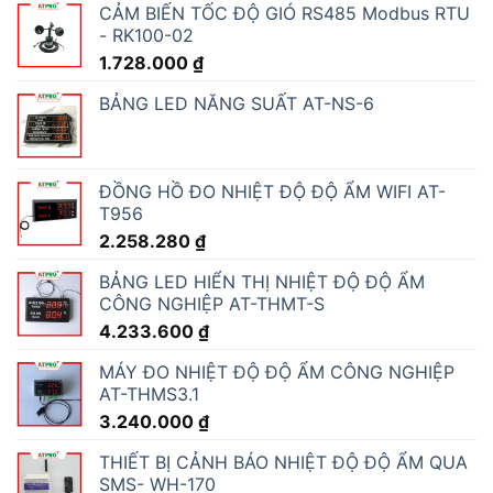
CẢM BIẾN TỐC ĐỘ GIÓ RS485 Modbus RTU
- RK100-02
1.728.000
₫
BẢNG LED NĂNG SUẤT AT-NS-6
ĐỒNG HỒ ĐO NHIỆT ĐỘ ĐỘ ẨM WIFI AT-
T956
2.258.280
₫
BẢNG LED HIỂN THỊ NHIỆT ĐỘ ĐỘ ẨM
CÔNG NGHIỆP AT-THMT-S
4.233.600
₫
MÁY ĐO NHIỆT ĐỘ ĐỘ ẨM CÔNG NGHIỆP
AT-THMS3.1
3.240.000
₫
THIẾT BỊ CẢNH BÁO NHIỆT ĐỘ ĐỘ ẨM QUA
SMS- WH-170