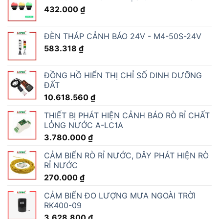
432.000
₫
ĐÈN THÁP CẢNH BÁO 24V - M4-50S-24V
583.318
₫
ĐỒNG HỒ HIỂN THỊ CHỈ SỐ DINH DƯỠNG
ĐẤT
10.618.560
₫
THIẾT BỊ PHÁT HIỆN CẢNH BÁO RÒ RỈ CHẤT
LỎNG NƯỚC A-LC1A
3.780.000
₫
CẢM BIẾN RÒ RỈ NƯỚC, DÂY PHÁT HIỆN RÒ
RỈ NƯỚC
270.000
₫
CẢM BIẾN ĐO LƯỢNG MƯA NGOÀI TRỜI
RK400-09
3.628.800
₫