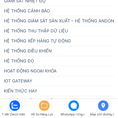
GIÁM SÁT NHIỆT ĐỘ
HỆ THỐNG CẢNH BÁO
HỆ THỐNG GIÁM SÁT SẢN XUẤT – HỆ THỐNG ANDON
HỆ THỐNG THU THẬP DỮ LIỆU
HỆ THỐNG XẾP HÀNG TỰ ĐỘNG
HỆ THỐNG ĐIỀU KHIỂN
HỆ THỐNG ĐO
HOẠT ĐỘNG NGOẠI KHÓA
IOT GATEWAY
KIẾN THỨC HAY
MÁY TÍNH CÔNG NGHIỆP
PHẦN MỀM MES
T.Vấn Zalo(t.Việt)
Hồ Sơ Năng Lực .
WhatsApp ( Eng.)
Map (chỉ đường.)