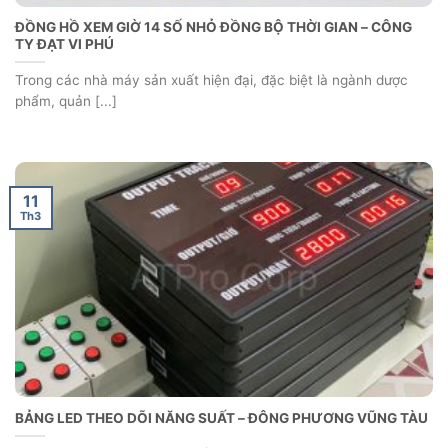
ĐỒNG HỒ XEM GIỜ 14 SỐ NHỎ ĐỒNG BỘ THỜI GIAN – CÔNG
TY ĐẠT VI PHÚ
Trong các nhà máy sản xuất hiện đại, đặc biệt là ngành dược
phẩm, quản [...]
11
Th3
BẢNG LED THEO DÕI NĂNG SUẤT – ĐÔNG PHƯƠNG VŨNG TÀU