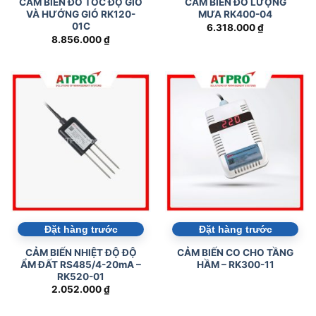
CẢM BIẾN ĐO TỐC ĐỘ GIÓ
CẢM BIẾN ĐO LƯỢNG
VÀ HƯỚNG GIÓ RK120-
MƯA RK400-04
01C
6.318.000
₫
8.856.000
₫
Đặt hàng trước
Đặt hàng trước
CẢM BIẾN NHIỆT ĐỘ ĐỘ
CẢM BIẾN CO CHO TẦNG
ẨM ĐẤT RS485/4-20mA –
HẦM – RK300-11
RK520-01
2.052.000
₫