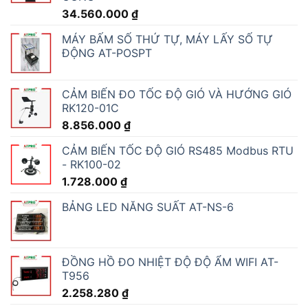
34.560.000
₫
MÁY BẤM SỐ THỨ TỰ, MÁY LẤY SỐ TỰ
ĐỘNG AT-POSPT
CẢM BIẾN ĐO TỐC ĐỘ GIÓ VÀ HƯỚNG GIÓ
RK120-01C
8.856.000
₫
CẢM BIẾN TỐC ĐỘ GIÓ RS485 Modbus RTU
- RK100-02
1.728.000
₫
BẢNG LED NĂNG SUẤT AT-NS-6
ĐỒNG HỒ ĐO NHIỆT ĐỘ ĐỘ ẨM WIFI AT-
T956
2.258.280
₫