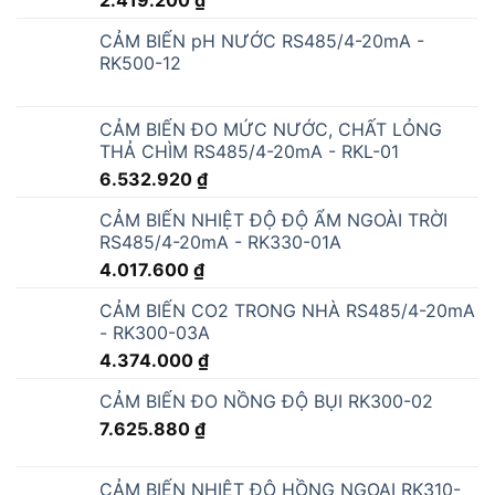
CẢM BIẾN pH NƯỚC RS485/4-20mA -
RK500-12
CẢM BIẾN ĐO MỨC NƯỚC, CHẤT LỎNG
THẢ CHÌM RS485/4-20mA - RKL-01
6.532.920
₫
CẢM BIẾN NHIỆT ĐỘ ĐỘ ẨM NGOÀI TRỜI
RS485/4-20mA - RK330-01A
4.017.600
₫
CẢM BIẾN CO2 TRONG NHÀ RS485/4-20mA
- RK300-03A
4.374.000
₫
CẢM BIẾN ĐO NỒNG ĐỘ BỤI RK300-02
7.625.880
₫
CẢM BIẾN NHIỆT ĐỘ HỒNG NGOẠI RK310-