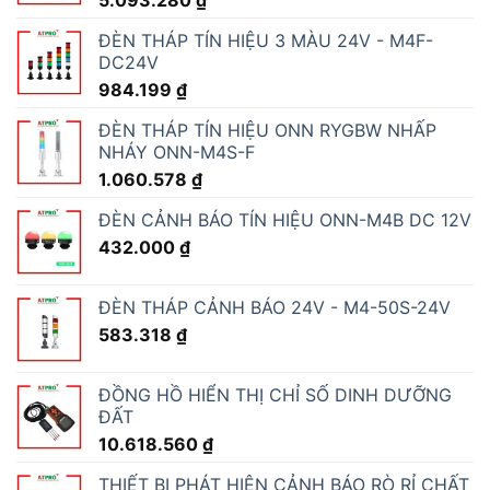
ĐÈN THÁP TÍN HIỆU 3 MÀU 24V - M4F-
DC24V
984.199
₫
ĐÈN THÁP TÍN HIỆU ONN RYGBW NHẤP
NHÁY ONN-M4S-F
1.060.578
₫
ĐÈN CẢNH BÁO TÍN HIỆU ONN-M4B DC 12V
432.000
₫
ĐÈN THÁP CẢNH BÁO 24V - M4-50S-24V
583.318
₫
ĐỒNG HỒ HIỂN THỊ CHỈ SỐ DINH DƯỠNG
ĐẤT
10.618.560
₫
THIẾT BỊ PHÁT HIỆN CẢNH BÁO RÒ RỈ CHẤT