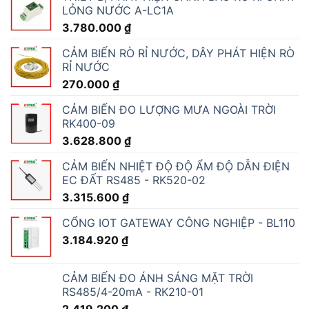
LỎNG NƯỚC A-LC1A
3.780.000
₫
CẢM BIẾN RÒ RỈ NƯỚC, DÂY PHÁT HIỆN RÒ
RỈ NƯỚC
270.000
₫
CẢM BIẾN ĐO LƯỢNG MƯA NGOÀI TRỜI
RK400-09
3.628.800
₫
CẢM BIẾN NHIỆT ĐỘ ĐỘ ẨM ĐỘ DẪN ĐIỆN
EC ĐẤT RS485 - RK520-02
3.315.600
₫
CỔNG IOT GATEWAY CÔNG NGHIỆP - BL110
3.184.920
₫
CẢM BIẾN ĐO ÁNH SÁNG MẶT TRỜI
RS485/4-20mA - RK210-01
2.419.200
₫