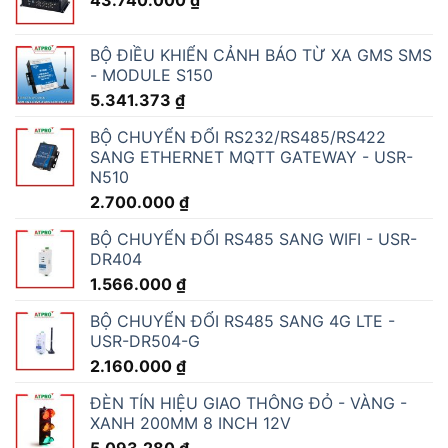
BỘ ĐIỀU KHIỂN CẢNH BÁO TỪ XA GMS SMS
- MODULE S150
5.341.373
₫
BỘ CHUYỂN ĐỔI RS232/RS485/RS422
SANG ETHERNET MQTT GATEWAY - USR-
N510
2.700.000
₫
BỘ CHUYỂN ĐỔI RS485 SANG WIFI - USR-
DR404
1.566.000
₫
BỘ CHUYỂN ĐỔI RS485 SANG 4G LTE -
USR-DR504-G
2.160.000
₫
ĐÈN TÍN HIỆU GIAO THÔNG ĐỎ - VÀNG -
XANH 200MM 8 INCH 12V
5.093.280
₫