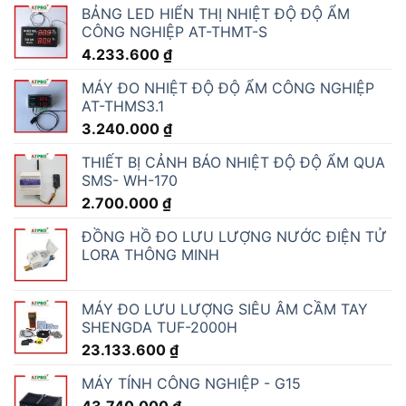
BẢNG LED HIỂN THỊ NHIỆT ĐỘ ĐỘ ẨM
CÔNG NGHIỆP AT-THMT-S
4.233.600
₫
MÁY ĐO NHIỆT ĐỘ ĐỘ ẨM CÔNG NGHIỆP
AT-THMS3.1
3.240.000
₫
THIẾT BỊ CẢNH BÁO NHIỆT ĐỘ ĐỘ ẨM QUA
SMS- WH-170
2.700.000
₫
ĐỒNG HỒ ĐO LƯU LƯỢNG NƯỚC ĐIỆN TỬ
LORA THÔNG MINH
MÁY ĐO LƯU LƯỢNG SIÊU ÂM CẦM TAY
SHENGDA TUF-2000H
23.133.600
₫
MÁY TÍNH CÔNG NGHIỆP - G15
43.740.000
₫