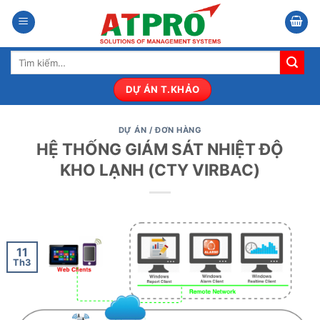
Bỏ
qua
nội
Tìm
dung
kiếm:
DỰ ÁN T.KHẢO
DỰ ÁN / ĐƠN HÀNG
HỆ THỐNG GIÁM SÁT NHIỆT ĐỘ
KHO LẠNH (CTY VIRBAC)
11
Th3