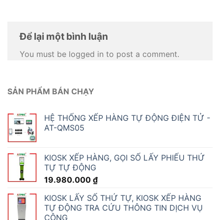
Để lại một bình luận
You must be logged in to post a comment.
SẢN PHẨM BÁN CHẠY
HỆ THỐNG XẾP HÀNG TỰ ĐỘNG ĐIỆN TỬ -
AT-QMS05
KIOSK XẾP HÀNG, GỌI SỐ LẤY PHIẾU THỨ
TỰ TỰ ĐỘNG
19.980.000
₫
KIOSK LẤY SỐ THỨ TỰ, KIOSK XẾP HÀNG
TỰ ĐỘNG TRA CỨU THÔNG TIN DỊCH VỤ
CÔNG