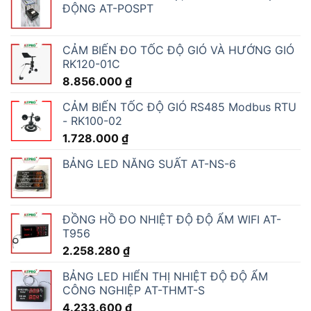
ĐỘNG AT-POSPT
CẢM BIẾN ĐO TỐC ĐỘ GIÓ VÀ HƯỚNG GIÓ
RK120-01C
8.856.000
₫
CẢM BIẾN TỐC ĐỘ GIÓ RS485 Modbus RTU
- RK100-02
1.728.000
₫
BẢNG LED NĂNG SUẤT AT-NS-6
ĐỒNG HỒ ĐO NHIỆT ĐỘ ĐỘ ẨM WIFI AT-
T956
2.258.280
₫
BẢNG LED HIỂN THỊ NHIỆT ĐỘ ĐỘ ẨM
CÔNG NGHIỆP AT-THMT-S
4.233.600
₫