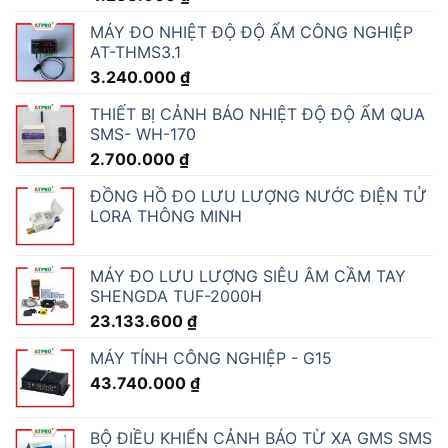
MÁY ĐO NHIỆT ĐỘ ĐỘ ẨM CÔNG NGHIỆP
AT-THMS3.1
3.240.000
₫
THIẾT BỊ CẢNH BÁO NHIỆT ĐỘ ĐỘ ẨM QUA
SMS- WH-170
2.700.000
₫
ĐỒNG HỒ ĐO LƯU LƯỢNG NƯỚC ĐIỆN TỬ
LORA THÔNG MINH
MÁY ĐO LƯU LƯỢNG SIÊU ÂM CẦM TAY
SHENGDA TUF-2000H
23.133.600
₫
MÁY TÍNH CÔNG NGHIỆP - G15
43.740.000
₫
BỘ ĐIỀU KHIỂN CẢNH BÁO TỪ XA GMS SMS