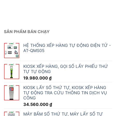
SẢN PHẨM BÁN CHẠY
HỆ THỐNG XẾP HÀNG TỰ ĐỘNG ĐIỆN TỬ -
AT-QMS05
KIOSK XẾP HÀNG, GỌI SỐ LẤY PHIẾU THỨ
TỰ TỰ ĐỘNG
19.980.000
₫
KIOSK LẤY SỐ THỨ TỰ, KIOSK XẾP HÀNG
TỰ ĐỘNG TRA CỨU THÔNG TIN DỊCH VỤ
CÔNG
34.560.000
₫
MÁY BẤM SỐ THỨ TỰ, MÁY LẤY SỐ TỰ