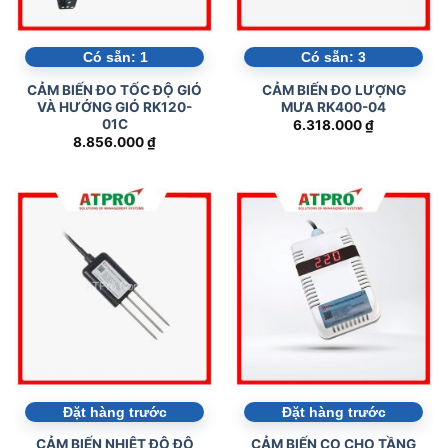
Có sẵn:
1
Có sẵn:
3
CẢM BIẾN ĐO TỐC ĐỘ GIÓ
CẢM BIẾN ĐO LƯỢNG
VÀ HƯỚNG GIÓ RK120-
MƯA RK400-04
01C
6.318.000
₫
8.856.000
₫
Đặt hàng trước
Đặt hàng trước
CẢM BIẾN NHIỆT ĐỘ ĐỘ
CẢM BIẾN CO CHO TẦNG