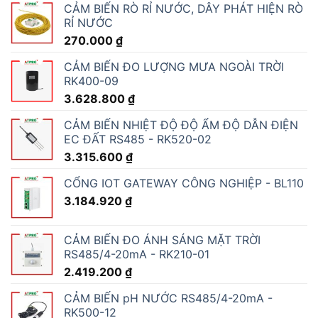
CẢM BIẾN RÒ RỈ NƯỚC, DÂY PHÁT HIỆN RÒ
RỈ NƯỚC
270.000
₫
CẢM BIẾN ĐO LƯỢNG MƯA NGOÀI TRỜI
RK400-09
3.628.800
₫
CẢM BIẾN NHIỆT ĐỘ ĐỘ ẨM ĐỘ DẪN ĐIỆN
EC ĐẤT RS485 - RK520-02
3.315.600
₫
CỔNG IOT GATEWAY CÔNG NGHIỆP - BL110
3.184.920
₫
CẢM BIẾN ĐO ÁNH SÁNG MẶT TRỜI
RS485/4-20mA - RK210-01
2.419.200
₫
CẢM BIẾN pH NƯỚC RS485/4-20mA -
RK500-12