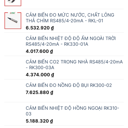
CẢM BIẾN ĐO MỨC NƯỚC, CHẤT LỎNG
THẢ CHÌM RS485/4-20mA - RKL-01
6.532.920
₫
CẢM BIẾN NHIỆT ĐỘ ĐỘ ẨM NGOÀI TRỜI
RS485/4-20mA - RK330-01A
4.017.600
₫
CẢM BIẾN CO2 TRONG NHÀ RS485/4-20mA
- RK300-03A
4.374.000
₫
CẢM BIẾN ĐO NỒNG ĐỘ BỤI RK300-02
7.625.880
₫
CẢM BIẾN NHIỆT ĐỘ HỒNG NGOẠI RK310-
03
5.188.320
₫