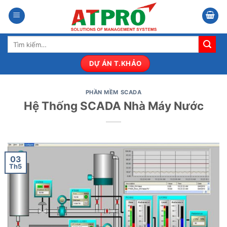
Bỏ
qua
nội
Tìm
dung
kiếm:
DỰ ÁN T.KHẢO
PHẦN MỀM SCADA
Hệ Thống SCADA Nhà Máy Nước
03
Th5