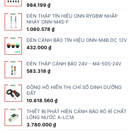
984.199
₫
ĐÈN THÁP TÍN HIỆU ONN RYGBW NHẤP
NHÁY ONN-M4S-F
1.060.578
₫
ĐÈN CẢNH BÁO TÍN HIỆU ONN-M4B DC 12V
432.000
₫
ĐÈN THÁP CẢNH BÁO 24V - M4-50S-24V
583.318
₫
ĐỒNG HỒ HIỂN THỊ CHỈ SỐ DINH DƯỠNG
ĐẤT
10.618.560
₫
THIẾT BỊ PHÁT HIỆN CẢNH BÁO RÒ RỈ CHẤT
LỎNG NƯỚC A-LC1A
3.780.000
₫