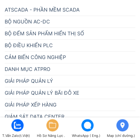
ATSCADA - PHẦN MỀM SCADA
BỘ NGUỒN AC-DC
BỘ ĐẾM SẢN PHẨM HIỂN THỊ SỐ
BỘ ĐIỀU KHIỂN PLC
CẢM BIẾN CÔNG NGHIỆP
DANH MỤC ATPRO
GIẢI PHÁP QUẢN LÝ
GIẢI PHÁP QUẢN LÝ BÃI ĐỖ XE
GIẢI PHÁP XẾP HÀNG
GIÁM SÁT DATA CENTER
GIÁM SÁT NHIỆT ĐỘ KHO LẠNH & TỦ LẠNH
T.Vấn Zalo(t.Việt)
Hồ Sơ Năng Lực .
WhatsApp ( Eng.)
Map (chỉ đường.)