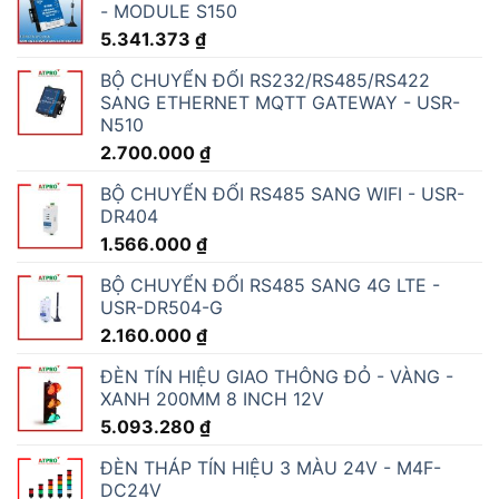
- MODULE S150
5.341.373
₫
BỘ CHUYỂN ĐỔI RS232/RS485/RS422
SANG ETHERNET MQTT GATEWAY - USR-
N510
2.700.000
₫
BỘ CHUYỂN ĐỔI RS485 SANG WIFI - USR-
DR404
1.566.000
₫
BỘ CHUYỂN ĐỔI RS485 SANG 4G LTE -
USR-DR504-G
2.160.000
₫
ĐÈN TÍN HIỆU GIAO THÔNG ĐỎ - VÀNG -
XANH 200MM 8 INCH 12V
5.093.280
₫
ĐÈN THÁP TÍN HIỆU 3 MÀU 24V - M4F-
DC24V