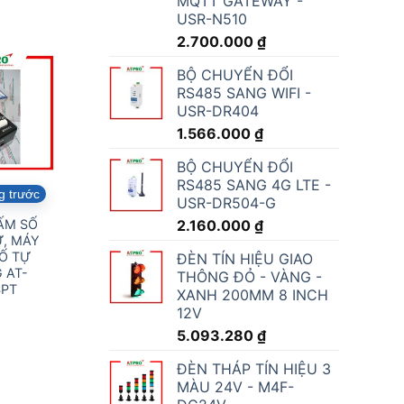
MQTT GATEWAY -
USR-N510
2.700.000
₫
BỘ CHUYỂN ĐỔI
RS485 SANG WIFI -
USR-DR404
1.566.000
₫
BỘ CHUYỂN ĐỔI
RS485 SANG 4G LTE -
g trước
USR-DR504-G
2.160.000
₫
ẤM SỐ
, MÁY
Ố TỰ
ĐÈN TÍN HIỆU GIAO
 AT-
THÔNG ĐỎ - VÀNG -
SPT
XANH 200MM 8 INCH
12V
5.093.280
₫
ĐÈN THÁP TÍN HIỆU 3
MÀU 24V - M4F-