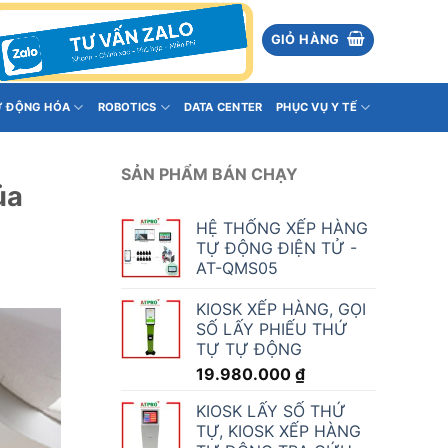
GIỎ HÀNG
Ự ĐỘNG HÓA
ROBOTICS
DATA CENTER
PHỤC VỤ Y TẾ
SẢN PHẨM BÁN CHẠY
ủa
HỆ THỐNG XẾP HÀNG
TỰ ĐỘNG ĐIỆN TỬ -
AT-QMS05
KIOSK XẾP HÀNG, GỌI
SỐ LẤY PHIẾU THỨ
TỰ TỰ ĐỘNG
19.980.000
₫
KIOSK LẤY SỐ THỨ
TỰ, KIOSK XẾP HÀNG