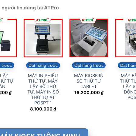
người tin dùng tại ATPro
 trước
Đặt hàng trước
Đặt hàng trước
Đặt hàn
 LẤY
MÁY IN PHIẾU
MÁY KIOSK IN
MÁY B
HỨ TỰ
THỨ TỰ, MÁY
SỐ THỨ TỰ
THỨ TỰ
ÀN
LẤY SỐ THỨ
TABLET
LẤY S
TỰ, MÁY IN SỐ
ĐỘNG
.200
₫
16.200.000
₫
THỨ TỰ AT
PO
POSPT 1
8.100.000
₫