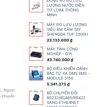
ĐỒNG HỒ ĐO LƯU
LƯỢNG NƯỚC ĐIỆN
TỬ LORA THÔNG
MINH
MÁY ĐO LƯU LƯỢNG
SIÊU ÂM CẦM TAY
SHENGDA TUF-2000H
23.133.600
₫
MÁY TÍNH CÔNG
NGHIỆP - G15
43.740.000
₫
BỘ ĐIỀU KHIỂN CẢNH
BÁO TỪ XA GMS SMS -
MODULE S150
5.341.373
₫
c. Người
BỘ CHUYỂN ĐỔI
h khuyến
RS232/RS485/RS422
SANG ETHERNET