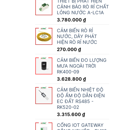
THIẾT BỊ PHÁT HIỆN
CẢNH BÁO RÒ RỈ CHẤT
LỎNG NƯỚC A-LC1A
3.780.000
₫
CẢM BIẾN RÒ RỈ
NƯỚC, DÂY PHÁT
HIỆN RÒ RỈ NƯỚC
270.000
₫
CẢM BIẾN ĐO LƯỢNG
MƯA NGOÀI TRỜI
RK400-09
3.628.800
₫
CẢM BIẾN NHIỆT ĐỘ
ĐỘ ẨM ĐỘ DẪN ĐIỆN
EC ĐẤT RS485 -
RK520-02
3.315.600
₫
CỔNG IOT GATEWAY