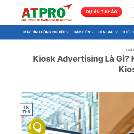
Bỏ
qua
T
DỰ ÁN T.KHẢO
k
nội
dung
MÁY TÍNH CÔNG NGHIỆP
CẢM BIẾN
ĐÈN BÁO
THIẾT
GIẢ
Kiosk Advertising Là Gì
Kio
18
Th8