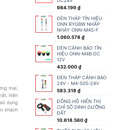
DC24V
984.199
₫
ĐÈN THÁP TÍN HIỆU
ONN RYGBW NHẤP
NHÁY ONN-M4S-F
1.060.578
₫
ĐÈN CẢNH BÁO TÍN
HIỆU ONN-M4B DC
12V
432.000
₫
ĐÈN THÁP CẢNH BÁO
24V - M4-50S-24V
ơng mại,
583.318
₫
ắt, hiện
ĐỒNG HỒ HIỂN THỊ
 sử dụng
CHỈ SỐ DINH DƯỠNG
ệm khách
ĐẤT
10.618.560
₫