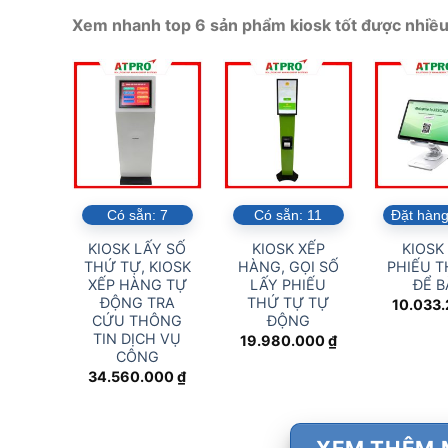
Xem nhanh top 6 sản phẩm kiosk tốt được nhiều 
Có sẵn:
7
Có sẵn:
11
Đặt hàng
KIOSK LẤY SỐ
KIOSK XẾP
KIOSK
THỨ TỰ, KIOSK
HÀNG, GỌI SỐ
PHIẾU T
XẾP HÀNG TỰ
LẤY PHIẾU
ĐỂ B
ĐỘNG TRA
THỨ TỰ TỰ
10.033
CỨU THÔNG
ĐỘNG
TIN DỊCH VỤ
19.980.000
₫
CÔNG
34.560.000
₫