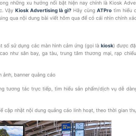
ong những xu hướng nổi bật hiện nay chính là Kiosk Adver
ác. Vậy
Kiosk Advertising là gì?
Hãy cùng
ATPro
tìm hiểu c
ng qua nội dung bài viết hôm qua để có cái nhìn chính xá
ật số sử dụng các màn hình cảm ứng (gọi là
kiosk
) được đặ
cao như sân bay, ga tàu, trung tâm thương mại, rạp chiế
ình ảnh, banner quảng cáo
g tương tác trực tiếp, tìm hiểu sản phẩm/dịch vụ dễ dàn
ể cập nhật nội dung quảng cáo linh hoạt, theo thời gian th