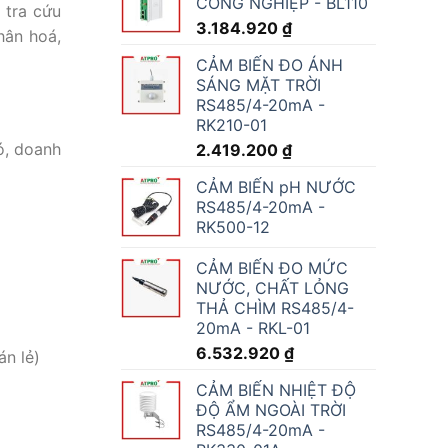
CÔNG NGHIỆP - BL110
 tra cứu
3.184.920
₫
hân hoá,
CẢM BIẾN ĐO ÁNH
SÁNG MẶT TRỜI
RS485/4-20mA -
RK210-01
ó, doanh
2.419.200
₫
CẢM BIẾN pH NƯỚC
RS485/4-20mA -
RK500-12
CẢM BIẾN ĐO MỨC
NƯỚC, CHẤT LỎNG
THẢ CHÌM RS485/4-
20mA - RKL-01
6.532.920
₫
án lẻ)
CẢM BIẾN NHIỆT ĐỘ
ĐỘ ẨM NGOÀI TRỜI
RS485/4-20mA -