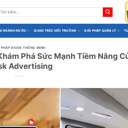
ìm
iếm:
 BỊ NGÀNH NƯỚC
QUAN TRẮC MÔI TRƯỜNG
GIẢI PHÁP QUẢN LÝ
T
I PHÁP KIOSK THÔNG MINH
? Khám Phá Sức Mạnh Tiềm Năng C
sk Advertising