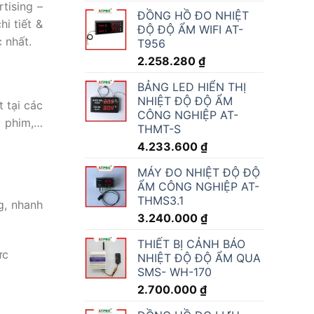
tising –
ĐỒNG HỒ ĐO NHIỆT
hi tiết &
ĐỘ ĐỘ ẨM WIFI AT-
c nhất.
T956
2.258.280
₫
BẢNG LED HIỂN THỊ
NHIỆT ĐỘ ĐỘ ẨM
t tại các
CÔNG NGHIỆP AT-
u phim,…
THMT-S
4.233.600
₫
MÁY ĐO NHIỆT ĐỘ ĐỘ
ẨM CÔNG NGHIỆP AT-
THMS3.1
g, nhanh
3.240.000
₫
THIẾT BỊ CẢNH BÁO
ực
NHIỆT ĐỘ ĐỘ ẨM QUA
SMS- WH-170
2.700.000
₫