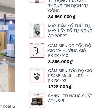
TỰ ĐỘNG TRA CỨU
THÔNG TIN DỊCH VỤ
CÔNG
34.560.000
₫
MÁY BẤM SỐ THỨ TỰ,
MÁY LẤY SỐ TỰ ĐỘNG
AT-POSPT
CẢM BIẾN ĐO TỐC ĐỘ
GIÓ VÀ HƯỚNG GIÓ
RK120-01C
8.856.000
₫
CẢM BIẾN TỐC ĐỘ GIÓ
RS485 Modbus RTU -
RK100-02
1.728.000
₫
BẢNG LED NĂNG SUẤT
AT-NS-6
h hoạt &