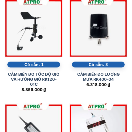
Có sẵn:
1
Có sẵn:
3
CẢM BIẾN ĐO TỐC ĐỘ GIÓ
CẢM BIẾN ĐO LƯỢNG
VÀ HƯỚNG GIÓ RK120-
MƯA RK400-04
01C
6.318.000
₫
8.856.000
₫