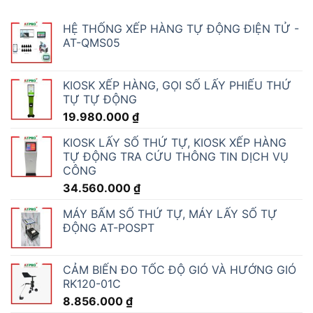
HỆ THỐNG XẾP HÀNG TỰ ĐỘNG ĐIỆN TỬ -
AT-QMS05
KIOSK XẾP HÀNG, GỌI SỐ LẤY PHIẾU THỨ
TỰ TỰ ĐỘNG
19.980.000
₫
KIOSK LẤY SỐ THỨ TỰ, KIOSK XẾP HÀNG
TỰ ĐỘNG TRA CỨU THÔNG TIN DỊCH VỤ
CÔNG
34.560.000
₫
MÁY BẤM SỐ THỨ TỰ, MÁY LẤY SỐ TỰ
ĐỘNG AT-POSPT
CẢM BIẾN ĐO TỐC ĐỘ GIÓ VÀ HƯỚNG GIÓ
RK120-01C
8.856.000
₫