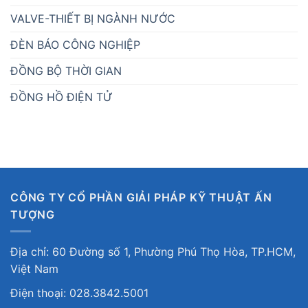
VALVE-THIẾT BỊ NGÀNH NƯỚC
ĐÈN BÁO CÔNG NGHIỆP
ĐỒNG BỘ THỜI GIAN
ĐỒNG HỒ ĐIỆN TỬ
CÔNG TY CỔ PHẦN GIẢI PHÁP KỸ THUẬT ẤN
TƯỢNG
Địa chỉ: 60 Đường số 1, Phường Phú Thọ Hòa, TP.HCM,
Việt Nam
Điện thoại: 028.3842.5001