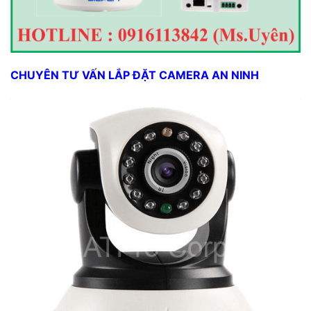
CHUYÊN TƯ VẤN LẮP ĐẶT CAMERA AN NINH