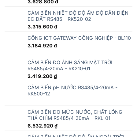
3.628.800
₫
CẢM BIẾN NHIỆT ĐỘ ĐỘ ẨM ĐỘ DẪN ĐIỆN
EC ĐẤT RS485 - RK520-02
3.315.600
₫
CỔNG IOT GATEWAY CÔNG NGHIỆP - BL110
3.184.920
₫
CẢM BIẾN ĐO ÁNH SÁNG MẶT TRỜI
RS485/4-20mA - RK210-01
2.419.200
₫
CẢM BIẾN pH NƯỚC RS485/4-20mA -
RK500-12
CẢM BIẾN ĐO MỨC NƯỚC, CHẤT LỎNG
THẢ CHÌM RS485/4-20mA - RKL-01
6.532.920
₫
CẢM BIẾN NHIỆT ĐỘ ĐỘ ẨM NGOÀI TRỜI