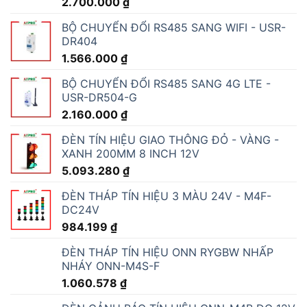
2.700.000
₫
BỘ CHUYỂN ĐỔI RS485 SANG WIFI - USR-
DR404
1.566.000
₫
BỘ CHUYỂN ĐỔI RS485 SANG 4G LTE -
USR-DR504-G
2.160.000
₫
ĐÈN TÍN HIỆU GIAO THÔNG ĐỎ - VÀNG -
XANH 200MM 8 INCH 12V
5.093.280
₫
ĐÈN THÁP TÍN HIỆU 3 MÀU 24V - M4F-
DC24V
984.199
₫
ĐÈN THÁP TÍN HIỆU ONN RYGBW NHẤP
NHÁY ONN-M4S-F
1.060.578
₫