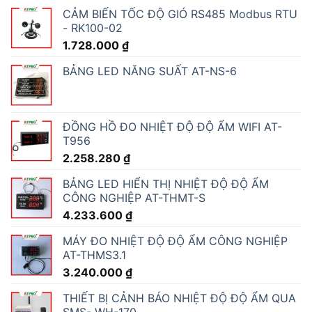
CẢM BIẾN TỐC ĐỘ GIÓ RS485 Modbus RTU
- RK100-02
1.728.000
₫
BẢNG LED NĂNG SUẤT AT-NS-6
ĐỒNG HỒ ĐO NHIỆT ĐỘ ĐỘ ẨM WIFI AT-
T956
2.258.280
₫
BẢNG LED HIỂN THỊ NHIỆT ĐỘ ĐỘ ẨM
CÔNG NGHIỆP AT-THMT-S
4.233.600
₫
MÁY ĐO NHIỆT ĐỘ ĐỘ ẨM CÔNG NGHIỆP
AT-THMS3.1
3.240.000
₫
THIẾT BỊ CẢNH BÁO NHIỆT ĐỘ ĐỘ ẨM QUA
SMS- WH-170