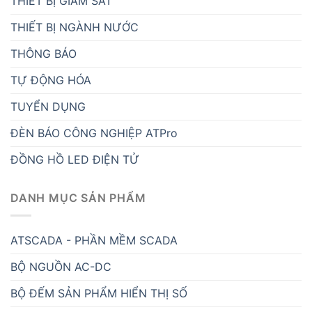
THIẾT BỊ GIÁM SÁT
THIẾT BỊ NGÀNH NƯỚC
THÔNG BÁO
TỰ ĐỘNG HÓA
TUYỂN DỤNG
ĐÈN BÁO CÔNG NGHIỆP ATPro
ĐỒNG HỒ LED ĐIỆN TỬ
DANH MỤC SẢN PHẨM
ATSCADA - PHẦN MỀM SCADA
BỘ NGUỒN AC-DC
BỘ ĐẾM SẢN PHẨM HIỂN THỊ SỐ