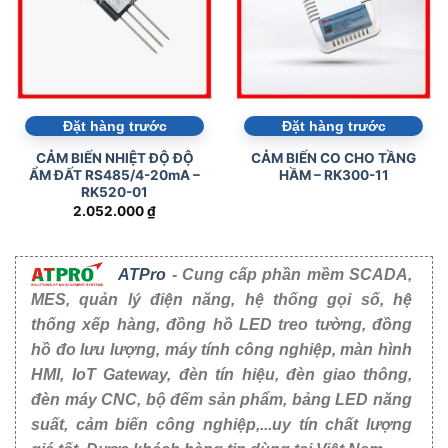
Đặt hàng trước
Đặt hàng trước
CẢM BIẾN NHIỆT ĐỘ ĐỘ
CẢM BIẾN CO CHO TẦNG
ẨM ĐẤT RS485/4-20mA –
HẦM – RK300-11
RK520-01
2.052.000
₫
ATPro
- Cung cấp phần mềm SCADA,
MES, quản lý điện năng, hệ thống gọi số, hệ
thống xếp hàng, đồng hồ LED treo tường, đồng
hồ đo lưu lượng, máy tính công nghiệp, màn hình
HMI, IoT Gateway, đèn tín hiệu, đèn giao thông,
đèn máy CNC, bộ đếm sản phẩm, bảng LED năng
suất, cảm biến công nghiệp,...uy tín chất lượng