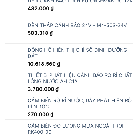
ĐÈN CẢNH BÁO TÍN HIỆU ONN-M4B DC 12V
432.000
₫
ĐÈN THÁP CẢNH BÁO 24V - M4-50S-24V
583.318
₫
ĐỒNG HỒ HIỂN THỊ CHỈ SỐ DINH DƯỠNG
ĐẤT
10.618.560
₫
THIẾT BỊ PHÁT HIỆN CẢNH BÁO RÒ RỈ CHẤT
LỎNG NƯỚC A-LC1A
3.780.000
₫
CẢM BIẾN RÒ RỈ NƯỚC, DÂY PHÁT HIỆN RÒ
RỈ NƯỚC
270.000
₫
CẢM BIẾN ĐO LƯỢNG MƯA NGOÀI TRỜI
RK400-09