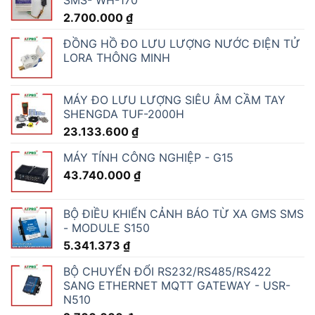
2.700.000
₫
ĐỒNG HỒ ĐO LƯU LƯỢNG NƯỚC ĐIỆN TỬ
LORA THÔNG MINH
MÁY ĐO LƯU LƯỢNG SIÊU ÂM CẦM TAY
SHENGDA TUF-2000H
23.133.600
₫
MÁY TÍNH CÔNG NGHIỆP - G15
43.740.000
₫
BỘ ĐIỀU KHIỂN CẢNH BÁO TỪ XA GMS SMS
- MODULE S150
5.341.373
₫
BỘ CHUYỂN ĐỔI RS232/RS485/RS422
SANG ETHERNET MQTT GATEWAY - USR-
N510