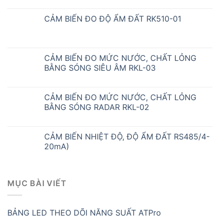
CẢM BIẾN ĐO ĐỘ ẨM ĐẤT RK510-01
CẢM BIẾN ĐO MỨC NƯỚC, CHẤT LỎNG
BẰNG SÓNG SIÊU ÂM RKL-03
CẢM BIẾN ĐO MỨC NƯỚC, CHẤT LỎNG
BẰNG SÓNG RADAR RKL-02
CẢM BIẾN NHIỆT ĐỘ, ĐỘ ẨM ĐẤT RS485/4-
20mA)
MỤC BÀI VIẾT
BẢNG LED THEO DÕI NĂNG SUẤT ATPro