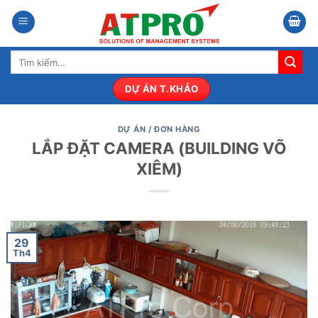
Bỏ
qua
nội
Tìm
dung
kiếm:
DỰ ÁN T.KHẢO
DỰ ÁN / ĐƠN HÀNG
LẮP ĐẶT CAMERA (BUILDING VÕ
XIÊM)
29
Th4