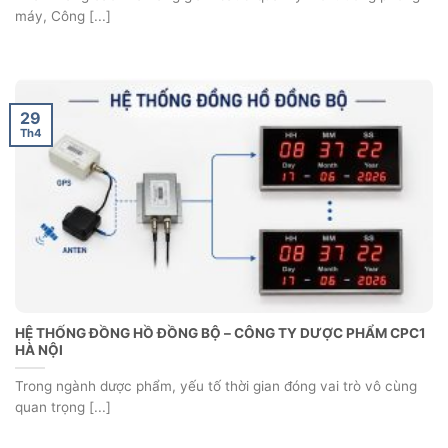
máy, Công [...]
29
Th4
HỆ THỐNG ĐỒNG HỒ ĐỒNG BỘ – CÔNG TY DƯỢC PHẨM CPC1
HÀ NỘI
Trong ngành dược phẩm, yếu tố thời gian đóng vai trò vô cùng
quan trọng [...]