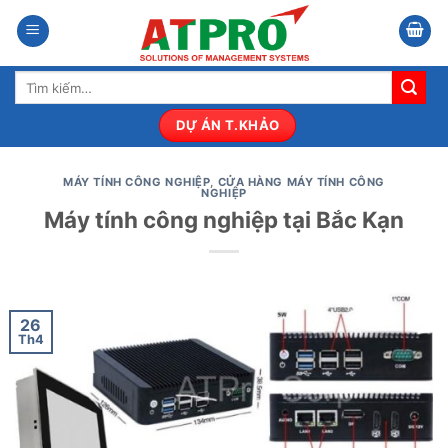
Bỏ
qua
nội
Tìm
dung
kiếm:
DỰ ÁN T.KHẢO
MÁY TÍNH CÔNG NGHIỆP
,
CỬA HÀNG MÁY TÍNH CÔNG
NGHIỆP
Máy tính công nghiệp tại Bắc Kạn
26
Th4