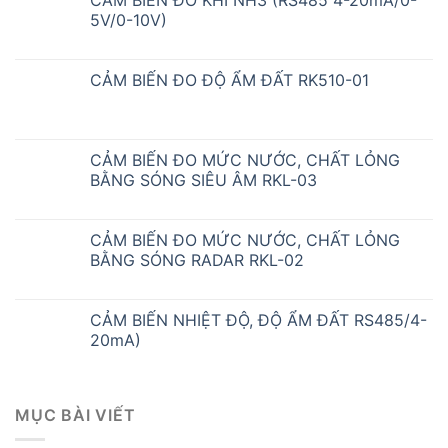
5V/0-10V)
CẢM BIẾN ĐO ĐỘ ẨM ĐẤT RK510-01
CẢM BIẾN ĐO MỨC NƯỚC, CHẤT LỎNG
BẰNG SÓNG SIÊU ÂM RKL-03
CẢM BIẾN ĐO MỨC NƯỚC, CHẤT LỎNG
BẰNG SÓNG RADAR RKL-02
CẢM BIẾN NHIỆT ĐỘ, ĐỘ ẨM ĐẤT RS485/4-
20mA)
MỤC BÀI VIẾT