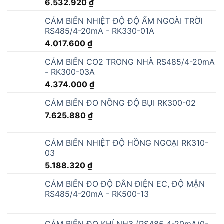
6.532.920
₫
CẢM BIẾN NHIỆT ĐỘ ĐỘ ẨM NGOÀI TRỜI
RS485/4-20mA - RK330-01A
4.017.600
₫
CẢM BIẾN CO2 TRONG NHÀ RS485/4-20mA
- RK300-03A
4.374.000
₫
CẢM BIẾN ĐO NỒNG ĐỘ BỤI RK300-02
7.625.880
₫
CẢM BIẾN NHIỆT ĐỘ HỒNG NGOẠI RK310-
03
5.188.320
₫
CẢM BIẾN ĐO ĐỘ DẪN ĐIỆN EC, ĐỘ MẶN
RS485/4-20mA - RK500-13
CẢM BIẾN ĐO KHÍ NH3 (RS485 4-20mA/0-