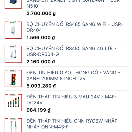
N510
2.700.000
₫
BỘ CHUYỂN ĐỔI RS485 SANG WIFI - USR-
DR404
1.566.000
₫
BỘ CHUYỂN ĐỔI RS485 SANG 4G LTE -
USR-DR504-G
2.160.000
₫
ĐÈN TÍN HIỆU GIAO THÔNG ĐỎ - VÀNG -
XANH 200MM 8 INCH 12V
5.093.280
₫
ĐÈN THÁP TÍN HIỆU 3 MÀU 24V - M4F-
DC24V
984.199
₫
ĐÈN THÁP TÍN HIỆU ONN RYGBW NHẤP
NHÁY ONN-M4S-F