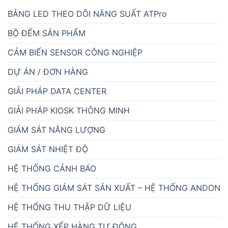
BẢNG LED THEO DÕI NĂNG SUẤT ATPro
BỘ ĐẾM SẢN PHẨM
CẢM BIẾN SENSOR CÔNG NGHIỆP
DỰ ÁN / ĐƠN HÀNG
GIẢI PHÁP DATA CENTER
GIẢI PHÁP KIOSK THÔNG MINH
GIÁM SÁT NĂNG LƯỢNG
GIÁM SÁT NHIỆT ĐỘ
HỆ THỐNG CẢNH BÁO
HỆ THỐNG GIÁM SÁT SẢN XUẤT – HỆ THỐNG ANDON
HỆ THỐNG THU THẬP DỮ LIỆU
HỆ THỐNG XẾP HÀNG TỰ ĐỘNG