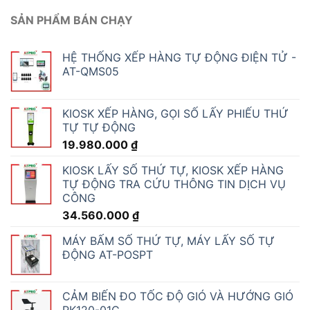
SẢN PHẨM BÁN CHẠY
HỆ THỐNG XẾP HÀNG TỰ ĐỘNG ĐIỆN TỬ -
AT-QMS05
KIOSK XẾP HÀNG, GỌI SỐ LẤY PHIẾU THỨ
TỰ TỰ ĐỘNG
19.980.000
₫
KIOSK LẤY SỐ THỨ TỰ, KIOSK XẾP HÀNG
TỰ ĐỘNG TRA CỨU THÔNG TIN DỊCH VỤ
CÔNG
34.560.000
₫
MÁY BẤM SỐ THỨ TỰ, MÁY LẤY SỐ TỰ
ĐỘNG AT-POSPT
CẢM BIẾN ĐO TỐC ĐỘ GIÓ VÀ HƯỚNG GIÓ
RK120-01C