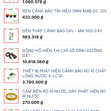
1.060.578
₫
ĐÈN CẢNH BÁO TÍN HIỆU ONN-M4B DC 12V
432.000
₫
ĐÈN THÁP CẢNH BÁO 24V - M4-50S-24V
583.318
₫
ĐỒNG HỒ HIỂN THỊ CHỈ SỐ DINH DƯỠNG
ĐẤT
10.618.560
₫
THIẾT BỊ PHÁT HIỆN CẢNH BÁO RÒ RỈ CHẤT
LỎNG NƯỚC A-LC1A
3.780.000
₫
CẢM BIẾN RÒ RỈ NƯỚC, DÂY PHÁT HIỆN RÒ
RỈ NƯỚC
270.000
₫