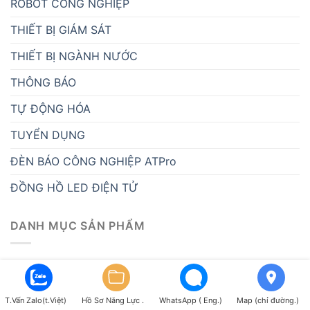
ROBOT CÔNG NGHIỆP
THIẾT BỊ GIÁM SÁT
THIẾT BỊ NGÀNH NƯỚC
THÔNG BÁO
TỰ ĐỘNG HÓA
TUYỂN DỤNG
ĐÈN BÁO CÔNG NGHIỆP ATPro
ĐỒNG HỒ LED ĐIỆN TỬ
DANH MỤC SẢN PHẨM
ATSCADA - PHẦN MỀM SCADA
BỘ NGUỒN AC-DC
T.Vấn Zalo(t.Việt)
Hồ Sơ Năng Lực .
WhatsApp ( Eng.)
Map (chỉ đường.)