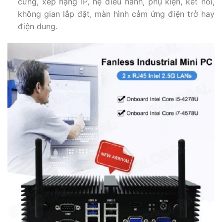
cứng, x
ếp hạng IP, h
ệ điều hành, p
hụ kiện, k
ết nối,
k
hông gian lắp đặt, m
àn hình cảm ứng điện trở hay
điện dung.