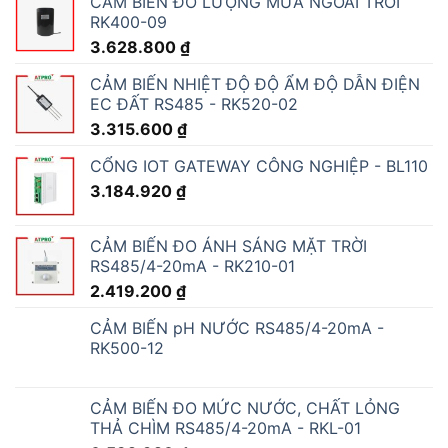
CẢM BIẾN ĐO LƯỢNG MƯA NGOÀI TRỜI
RK400-09
3.628.800
₫
CẢM BIẾN NHIỆT ĐỘ ĐỘ ẨM ĐỘ DẪN ĐIỆN
EC ĐẤT RS485 - RK520-02
3.315.600
₫
CỔNG IOT GATEWAY CÔNG NGHIỆP - BL110
3.184.920
₫
CẢM BIẾN ĐO ÁNH SÁNG MẶT TRỜI
RS485/4-20mA - RK210-01
2.419.200
₫
CẢM BIẾN pH NƯỚC RS485/4-20mA -
RK500-12
CẢM BIẾN ĐO MỨC NƯỚC, CHẤT LỎNG
THẢ CHÌM RS485/4-20mA - RKL-01