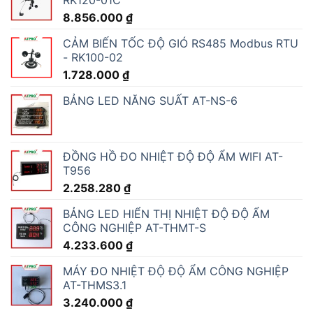
8.856.000
₫
CẢM BIẾN TỐC ĐỘ GIÓ RS485 Modbus RTU
- RK100-02
1.728.000
₫
BẢNG LED NĂNG SUẤT AT-NS-6
ĐỒNG HỒ ĐO NHIỆT ĐỘ ĐỘ ẨM WIFI AT-
T956
2.258.280
₫
BẢNG LED HIỂN THỊ NHIỆT ĐỘ ĐỘ ẨM
CÔNG NGHIỆP AT-THMT-S
4.233.600
₫
MÁY ĐO NHIỆT ĐỘ ĐỘ ẨM CÔNG NGHIỆP
AT-THMS3.1
3.240.000
₫