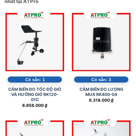
nhất tại ATPro
Có sẵn:
1
Có sẵn:
3
CẢM BIẾN ĐO TỐC ĐỘ GIÓ
CẢM BIẾN ĐO LƯỢNG
VÀ HƯỚNG GIÓ RK120-
MƯA RK400-04
01C
6.318.000
₫
8.856.000
₫