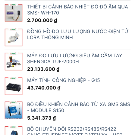
THIẾT BỊ CẢNH BÁO NHIỆT ĐỘ ĐỘ ẨM QUA
SMS- WH-170
2.700.000
₫
ĐỒNG HỒ ĐO LƯU LƯỢNG NƯỚC ĐIỆN TỬ
LORA THÔNG MINH
MÁY ĐO LƯU LƯỢNG SIÊU ÂM CẦM TAY
SHENGDA TUF-2000H
23.133.600
₫
MÁY TÍNH CÔNG NGHIỆP - G15
43.740.000
₫
BỘ ĐIỀU KHIỂN CẢNH BÁO TỪ XA GMS SMS
- MODULE S150
5.341.373
₫
BỘ CHUYỂN ĐỔI RS232/RS485/RS422
SANG ETHERNET MQTT GATEWAY - USR-