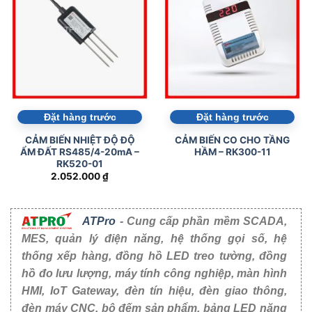
Đặt hàng trước
Đặt hàng trước
CẢM BIẾN NHIỆT ĐỘ ĐỘ
CẢM BIẾN CO CHO TẦNG
ẨM ĐẤT RS485/4-20mA –
HẦM – RK300-11
RK520-01
2.052.000
₫
ATPro
- Cung cấp phần mềm SCADA,
MES, quản lý điện năng, hệ thống gọi số, hệ
thống xếp hàng, đồng hồ LED treo tường, đồng
hồ đo lưu lượng, máy tính công nghiệp, màn hình
HMI, IoT Gateway, đèn tín hiệu, đèn giao thông,
đèn máy CNC, bộ đếm sản phẩm, bảng LED năng