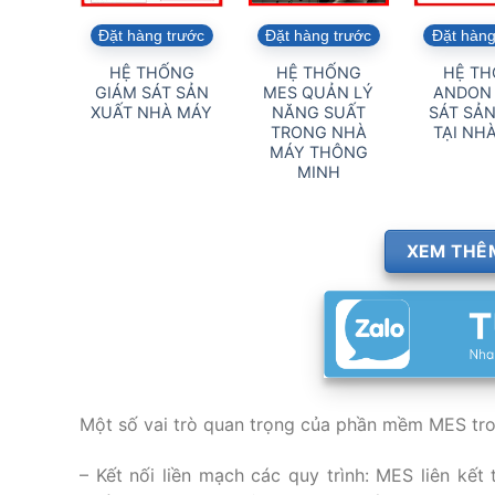
Đặt hàng trước
Đặt hàng trước
Đặt hàng
HỆ THỐNG
HỆ THỐNG
HỆ T
GIÁM SÁT SẢN
MES QUẢN LÝ
ANDON
XUẤT NHÀ MÁY
NĂNG SUẤT
SÁT SẢN
TRONG NHÀ
TẠI NH
MÁY THÔNG
MINH
XEM THÊM
Một số vai trò quan trọng của phần mềm MES tron
– Kết nối liền mạch các quy trình: MES liên kết