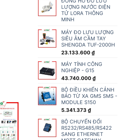
ĐỒNG HỒ ĐO LƯU
LƯỢNG NƯỚC ĐIỆN
TỬ LORA THÔNG
MINH
MÁY ĐO LƯU LƯỢNG
SIÊU ÂM CẦM TAY
SHENGDA TUF-2000H
23.133.600
₫
MÁY TÍNH CÔNG
NGHIỆP - G15
43.740.000
₫
BỘ ĐIỀU KHIỂN CẢNH
BÁO TỪ XA GMS SMS -
MODULE S150
5.341.373
₫
BỘ CHUYỂN ĐỔI
RS232/RS485/RS422
SANG ETHERNET