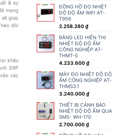
uất & sự
ĐỒNG HỒ ĐO NHIỆT
 đã mang
ĐỘ ĐỘ ẨM WIFI AT-
o
sẽ giúp
T956
 Theo dõi
2.258.280
₫
BẢNG LED HIỂN THỊ
NHIỆT ĐỘ ĐỘ ẨM
CÔNG NGHIỆP AT-
THMT-S
mọi khâu
4.233.600
₫
 với ERP
MÁY ĐO NHIỆT ĐỘ ĐỘ
 vào các
ẨM CÔNG NGHIỆP AT-
THMS3.1
3.240.000
₫
THIẾT BỊ CẢNH BÁO
NHIỆT ĐỘ ĐỘ ẨM QUA
SMS- WH-170
2.700.000
₫