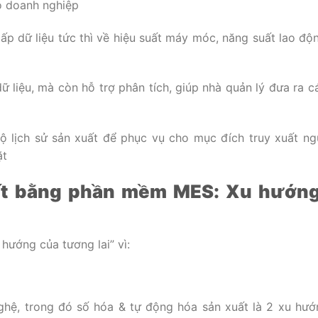
bộ doanh nghiệp
p dữ liệu tức thì về hiệu suất máy móc, năng suất lao độn
ữ liệu, mà còn hỗ trợ phân tích, giúp nhà quản lý đưa ra c
bộ lịch sử sản xuất để phục vụ cho mục đích truy xuất n
ặt
xuất bằng phần mềm MES: Xu hướn
 hướng của tương lai” vì:
ghệ, trong đó số hóa & tự động hóa sản xuất là 2 xu hư