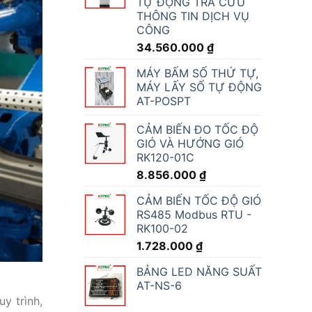
TỰ ĐỘNG TRA CỨU
THÔNG TIN DỊCH VỤ
CÔNG
34.560.000
₫
MÁY BẤM SỐ THỨ TỰ,
MÁY LẤY SỐ TỰ ĐỘNG
AT-POSPT
CẢM BIẾN ĐO TỐC ĐỘ
GIÓ VÀ HƯỚNG GIÓ
RK120-01C
8.856.000
₫
CẢM BIẾN TỐC ĐỘ GIÓ
RS485 Modbus RTU -
RK100-02
1.728.000
₫
BẢNG LED NĂNG SUẤT
AT-NS-6
y trình,