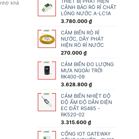
THIẾT BỊ PHÁT HIỆN
 nhờ khả
CẢNH BÁO RÒ RỈ CHẤT
LỎNG NƯỚC A-LC1A
3.780.000
₫
CẢM BIẾN RÒ RỈ
NƯỚC, DÂY PHÁT
HIỆN RÒ RỈ NƯỚC
270.000
₫
CẢM BIẾN ĐO LƯỢNG
MƯA NGOÀI TRỜI
RK400-09
3.628.800
₫
CẢM BIẾN NHIỆT ĐỘ
ĐỘ ẨM ĐỘ DẪN ĐIỆN
EC ĐẤT RS485 -
RK520-02
3.315.600
₫
CỔNG IOT GATEWAY