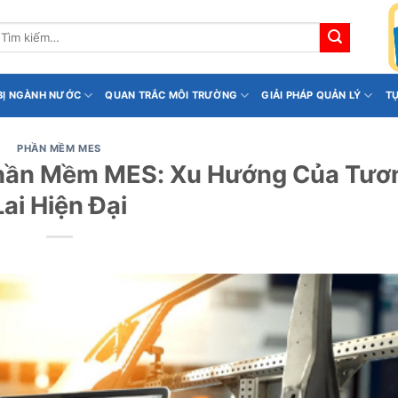
ìm
iếm:
 BỊ NGÀNH NƯỚC
QUAN TRẮC MÔI TRƯỜNG
GIẢI PHÁP QUẢN LÝ
T
PHẦN MỀM MES
Phần Mềm MES: Xu Hướng Của Tươ
Lai Hiện Đại