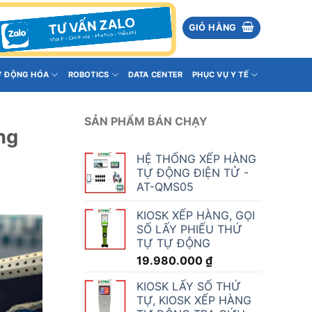
GIỎ HÀNG
Ự ĐỘNG HÓA
ROBOTICS
DATA CENTER
PHỤC VỤ Y TẾ
SẢN PHẨM BÁN CHẠY
ng
HỆ THỐNG XẾP HÀNG
TỰ ĐỘNG ĐIỆN TỬ -
AT-QMS05
KIOSK XẾP HÀNG, GỌI
SỐ LẤY PHIẾU THỨ
TỰ TỰ ĐỘNG
19.980.000
₫
KIOSK LẤY SỐ THỨ
TỰ, KIOSK XẾP HÀNG