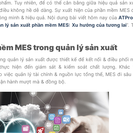
phẩm. Tuy nhiên, để có thể cân bằng giữa hiệu quả sản x
 điều không hề dễ dàng. Sự xuất hiện của phần mềm MES
hông minh & hiệu quả. Nội dung bài viết hôm nay của
ATPr
n lý sản xuất phần mềm MES: Xu hướng của tương lai
“.
mềm MES trong quản lý sản xuất
ng quản lý sản xuất được thiết kế để kết nối & điều phối 
 thực hiện đến giám sát & kiểm soát chất lượng. Khác
o việc quản lý tài chính & nguồn lực tổng thể, MES đi sâu
 vận hành mượt mà & đồng bộ.