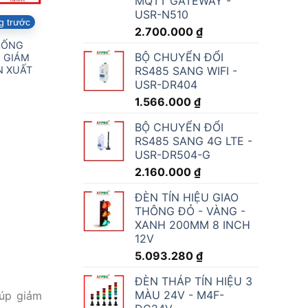
MQTT GATEWAY -
USR-N510
g trước
2.700.000
₫
HỐNG
BỘ CHUYỂN ĐỔI
 GIÁM
RS485 SANG WIFI -
N XUẤT
USR-DR404
1.566.000
₫
BỘ CHUYỂN ĐỔI
RS485 SANG 4G LTE -
USR-DR504-G
2.160.000
₫
ĐÈN TÍN HIỆU GIAO
THÔNG ĐỎ - VÀNG -
XANH 200MM 8 INCH
12V
5.093.280
₫
ĐÈN THÁP TÍN HIỆU 3
MÀU 24V - M4F-
iúp giảm