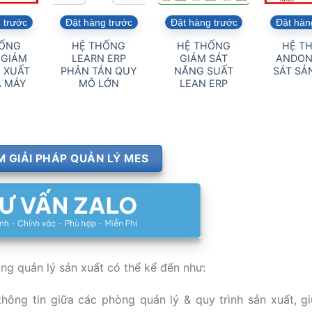
 trước
Đặt hàng trước
Đặt hàng trước
Đặt hàn
HỐNG
HỆ THỐNG
HỆ THỐNG
HỆ T
 GIÁM
LEARN ERP
GIÁM SÁT
ANDON
 XUẤT
PHÂN TÁN QUY
NĂNG SUẤT
SÁT SẢ
À MÁY
MÔ LỚN
LEAN ERP
 GIẢI PHÁP QUẢN LÝ MES
g quản lý sản xuất có thể kể đến như:
 thông tin giữa các phòng quản lý & quy trình sản xuất, g