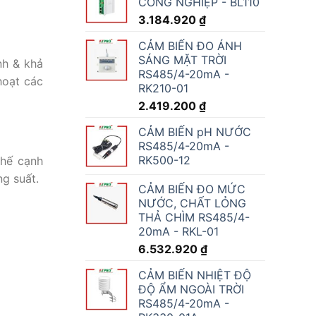
CÔNG NGHIỆP - BL110
3.184.920
₫
CẢM BIẾN ĐO ÁNH
SÁNG MẶT TRỜI
nh & khả
RS485/4-20mA -
hoạt các
RK210-01
2.419.200
₫
CẢM BIẾN pH NƯỚC
RS485/4-20mA -
RK500-12
thế cạnh
ng suất.
CẢM BIẾN ĐO MỨC
NƯỚC, CHẤT LỎNG
THẢ CHÌM RS485/4-
20mA - RKL-01
6.532.920
₫
CẢM BIẾN NHIỆT ĐỘ
ĐỘ ẨM NGOÀI TRỜI
RS485/4-20mA -