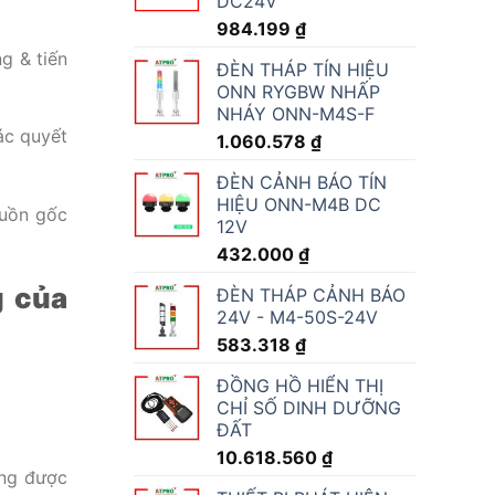
DC24V
984.199
₫
g & tiến
ĐÈN THÁP TÍN HIỆU
ONN RYGBW NHẤP
NHÁY ONN-M4S-F
ác quyết
1.060.578
₫
ĐÈN CẢNH BÁO TÍN
HIỆU ONN-M4B DC
guồn gốc
12V
432.000
₫
g của
ĐÈN THÁP CẢNH BÁO
24V - M4-50S-24V
583.318
₫
ĐỒNG HỒ HIỂN THỊ
CHỈ SỐ DINH DƯỠNG
ĐẤT
10.618.560
₫
ớng được