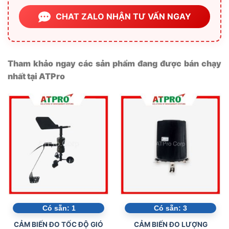
CHAT ZALO NHẬN TƯ VẤN NGAY
Tham khảo ngay các sản phẩm đang được bán chạy
nhất tại ATPro
Có sẵn:
1
Có sẵn:
3
CẢM BIẾN ĐO TỐC ĐỘ GIÓ
CẢM BIẾN ĐO LƯỢNG