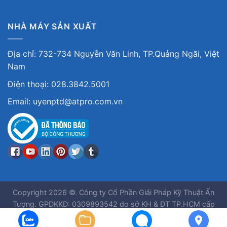
NHÀ MÁY SẢN XUẤT
Địa chỉ: 732-734 Nguyễn Văn Linh, TP.Quảng Ngãi, Việt
Nam
Điện thoại: 028.3842.5001
Email: uyenptd@atpro.com.vn
Copyright 2026 ©. Công ty Cổ Phần Giải Pháp Kỹ Thuật Ấn
Tượng. GPDKKD: 0309893542 do sở KH & ĐT TP.HCM cấp
ngày 30/03/2010