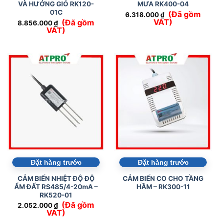
VÀ HƯỚNG GIÓ RK120-
MƯA RK400-04
01C
(Đã gồm
6.318.000
₫
VAT)
(Đã gồm
8.856.000
₫
VAT)
Đặt hàng trước
Đặt hàng trước
CẢM BIẾN NHIỆT ĐỘ ĐỘ
CẢM BIẾN CO CHO TẦNG
ẨM ĐẤT RS485/4-20mA –
HẦM – RK300-11
RK520-01
(Đã gồm
2.052.000
₫
VAT)