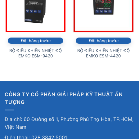
Đặt hàng trước
Đặt hàng trước
BỘ ĐIỀU KHIỂN NHIỆT ĐỘ
BỘ ĐIỀU KHIỂN NHIỆT ĐỘ
EMKO ESM-9420
EMKO ESM-4420
CÔNG TY CỔ PHẦN GIẢI PHÁP KỸ THUẬT ẤN
TƯỢNG
Địa chỉ: 60 Đường số 1, Phường Phú Thọ Hòa, TP.HCM,
Việt Nam
Điện thoại: 028.3842.5001