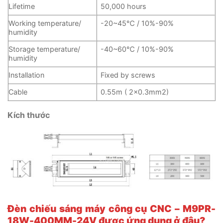
Lifetime
50,000 hours
Working temperature/
-20~45℃ / 10%-90%
humidity
Storage temperature/
-40~60℃ / 10%-90%
humidity
Installation
Fixed by screws
Cable
0.55m ( 2×0.3mm2)
Kích thước
Đèn chiếu sáng máy công cụ CNC – M9PR-
18W-400MM-24V
được ứng dụng ở đâu?