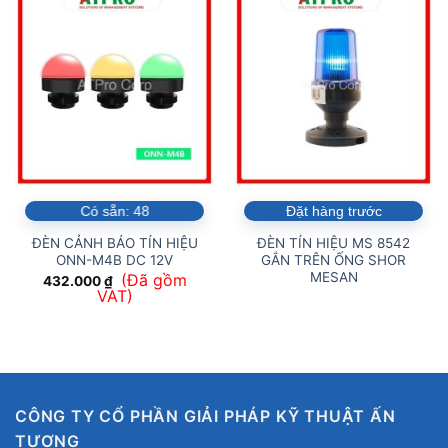
Có sẵn:
48
Đặt hàng trước
ĐÈN CẢNH BÁO TÍN HIỆU
ĐÈN TÍN HIỆU MS 8542
ONN-M4B DC 12V
GẮN TRÊN ỐNG SHOR
MESAN
(Đã gồm
432.000
₫
VAT)
CÔNG TY CỔ PHẦN GIẢI PHÁP KỸ THUẬT ẤN
TƯỢNG