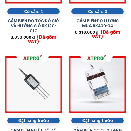
Có sẵn:
1
Có sẵn:
3
CẢM BIẾN ĐO TỐC ĐỘ GIÓ
CẢM BIẾN ĐO LƯỢNG
VÀ HƯỚNG GIÓ RK120-
MƯA RK400-04
01C
(Đã gồm
6.318.000
₫
VAT)
(Đã gồm
8.856.000
₫
VAT)
Đặt hàng trước
Đặt hàng trước
CẢM BIẾN NHIỆT ĐỘ ĐỘ
CẢM BIẾN CO CHO TẦNG