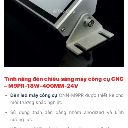
Tính năng đèn chiếu sáng máy công cụ CNC
– M9PR-18W-400MM-24V
Đèn led máy công cụ
ONN-M9PR được thiết kế cho
môi trường khắc nghiệt.
Sử dụng thân đèn bằng nhôm anodized và kính
cường lực.