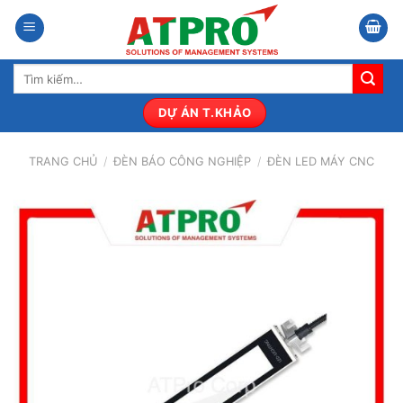
Bỏ
qua
nội
Tìm
dung
kiếm:
DỰ ÁN T.KHẢO
TRANG CHỦ
/
ĐÈN BÁO CÔNG NGHIỆP
/
ĐÈN LED MÁY CNC