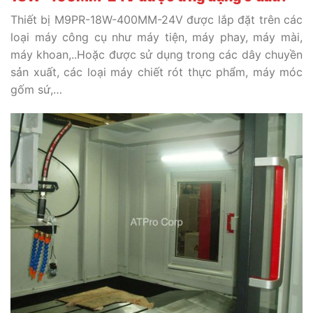
Thiết bị M9PR-18W-400MM-24V được lắp đặt trên các
loại máy công cụ như máy tiện, máy phay, máy mài,
máy khoan,..Hoặc được sử dụng trong các dây chuyền
sản xuất, các loại máy chiết rót thực phẩm, máy móc
gốm sứ,…