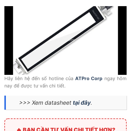
Hãy liên hệ đến số hotline của
ATPro Corp
ngay hôm
nay để được tư vấn chi tiết.
>>> Xem datasheet
tại đây
.
🔥 BẠN CẦN TƯ VẤN CHI TIẾT HƠN?