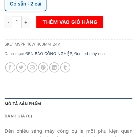
Có sẵn : 2 cái
ĐÈN CHIẾU SÁNG MÁY CÔNG CỤ CNC - M9PR-18W-400MM-2
THÊM VÀO GIỎ HÀNG
SKU:
M9PR-18W-400MM-24V
Danh mục:
ĐÈN BÁO CÔNG NGHIỆP
,
Đèn led máy cnc
MÔ TẢ SẢN PHẨM
ĐÁNH GIÁ (0)
Đèn chiếu sáng máy công cụ là một phụ kiện quan