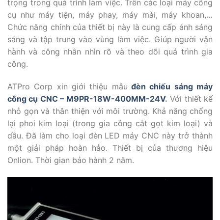
trọng trong quá trình làm việc. Trên các loại máy công
cụ như máy tiện, máy phay, máy mài, máy khoan,…
Chức năng chính của thiết bị này là cung cấp ánh sáng
sáng và tập trung vào vùng làm việc. Giúp người vận
hành và công nhân nhìn rõ và theo dõi quá trình gia
công.
ATPro Corp xin giới thiệu mẫu
đèn chiếu sáng máy
công cụ CNC – M9PR-18W-400MM-24V
.
Với thiết kế
nhỏ gọn và thân thiện với môi trường. Khả năng chống
lại phoi kim loại (trong gia công cắt gọt kim loại) và
dầu. Đã làm cho loại đèn LED máy CNC này trở thành
một giải pháp hoàn hảo. Thiết bị của thương hiệu
Onlion. Thời gian bảo hành 2 năm.