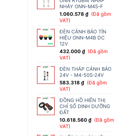
ONN RYGBW NHẤP
NHÁY ONN-M4S-F
1.060.578
₫
(Đã gồm
VAT)
ĐÈN CẢNH BÁO TÍN
HIỆU ONN-M4B DC
12V
432.000
₫
(Đã gồm
VAT)
ĐÈN THÁP CẢNH BÁO
24V - M4-50S-24V
583.318
₫
(Đã gồm
VAT)
ĐỒNG HỒ HIỂN THỊ
CHỈ SỐ DINH DƯỠNG
ĐẤT
10.618.560
₫
(Đã gồm
VAT)