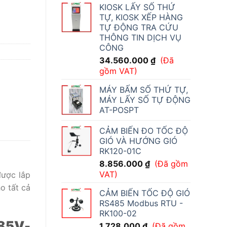
KIOSK LẤY SỐ THỨ
MM 8 INCH 85V-265V số lượng
TỰ, KIOSK XẾP HÀNG
TỰ ĐỘNG TRA CỨU
THÔNG TIN DỊCH VỤ
CÔNG
34.560.000
₫
(Đã
gồm VAT)
MÁY BẤM SỐ THỨ TỰ,
MÁY LẤY SỐ TỰ ĐỘNG
AT-POSPT
CẢM BIẾN ĐO TỐC ĐỘ
GIÓ VÀ HƯỚNG GIÓ
RK120-01C
8.856.000
₫
(Đã gồm
VAT)
được lắp
o tất cả
CẢM BIẾN TỐC ĐỘ GIÓ
RS485 Modbus RTU -
RK100-02
 85V-
1.728.000
₫
(Đã gồm