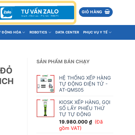
GIỎ HÀNG
Ự ĐỘNG HÓA
ROBOTICS
DATA CENTER
PHỤC VỤ Y TẾ
SẢN PHẨM BÁN CHẠY
 ĐỎ
HỆ THỐNG XẾP HÀNG
NCH
TỰ ĐỘNG ĐIỆN TỬ -
AT-QMS05
KIOSK XẾP HÀNG, GỌI
SỐ LẤY PHIẾU THỨ
TỰ TỰ ĐỘNG
19.980.000
₫
(Đã
gồm VAT)