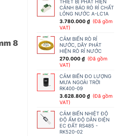
THIẾT BỊ PHÁT HIỆN
CẢNH BÁO RÒ RỈ CHẤT
LỎNG NƯỚC A-LC1A
3.780.000
₫
(Đã gồm
VAT)
CẢM BIẾN RÒ RỈ
0mm 8
NƯỚC, DÂY PHÁT
HIỆN RÒ RỈ NƯỚC
270.000
₫
(Đã gồm
VAT)
CẢM BIẾN ĐO LƯỢNG
MƯA NGOÀI TRỜI
RK400-09
3.628.800
₫
(Đã gồm
VAT)
CẢM BIẾN NHIỆT ĐỘ
ĐỘ ẨM ĐỘ DẪN ĐIỆN
EC ĐẤT RS485 -
RK520-02