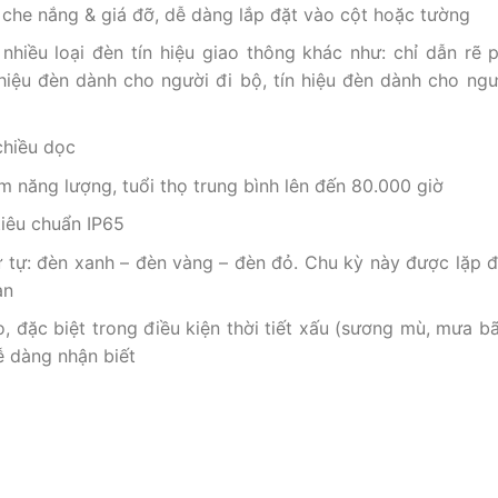
he nắng & giá đỡ, dễ dàng lắp đặt vào cột hoặc tường
nhiều loại đèn tín hiệu giao thông khác như: chỉ dẫn rẽ p
hiệu đèn dành cho người đi bộ, tín hiệu đèn dành cho ngư
chiều dọc
m năng lượng, tuổi thọ trung bình lên đến 80.000 giờ
tiêu chuẩn IP65
 tự: đèn xanh – đèn vàng – đèn đỏ. Chu kỳ này được lặp đi 
oàn
o, đặc biệt trong điều kiện thời tiết xấu (sương mù, mưa b
ễ dàng nhận biết