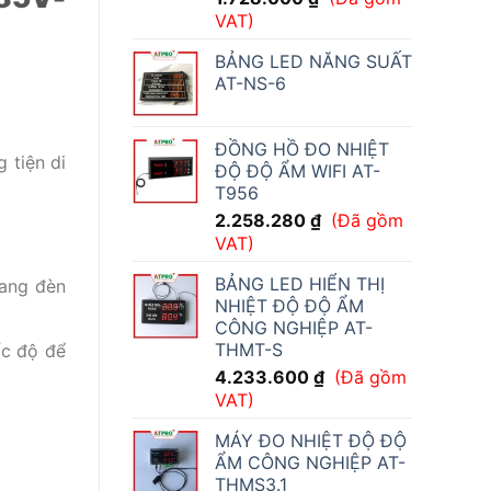
VAT)
BẢNG LED NĂNG SUẤT
AT-NS-6
ĐỒNG HỒ ĐO NHIỆT
 tiện di
ĐỘ ĐỘ ẨM WIFI AT-
T956
2.258.280
₫
(Đã gồm
VAT)
BẢNG LED HIỂN THỊ
sang đèn
NHIỆT ĐỘ ĐỘ ẨM
CÔNG NGHIỆP AT-
THMT-S
ốc độ để
4.233.600
₫
(Đã gồm
VAT)
MÁY ĐO NHIỆT ĐỘ ĐỘ
ẨM CÔNG NGHIỆP AT-
THMS3.1