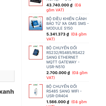
43.740.000
₫
(Đã
gồm VAT)
BỘ ĐIỀU KHIỂN CẢNH
BÁO TỪ XA GMS SMS -
MODULE S150
5.341.373
₫
(Đã gồm
VAT)
BỘ CHUYỂN ĐỔI
RS232/RS485/RS422
SANG ETHERNET
MQTT GATEWAY -
USR-N510
2.700.000
₫
(Đã gồm
VAT)
BỘ CHUYỂN ĐỔI
 xanh
RS485 SANG WIFI -
USR-DR404
1.566.000
₫
(Đã gồm