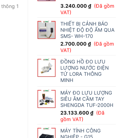
3.240.000
₫
(Đã gồm
 thông 1
VAT)
THIẾT BỊ CẢNH BÁO
NHIỆT ĐỘ ĐỘ ẨM QUA
SMS- WH-170
2.700.000
₫
(Đã gồm
VAT)
ĐỒNG HỒ ĐO LƯU
LƯỢNG NƯỚC ĐIỆN
TỬ LORA THÔNG
MINH
MÁY ĐO LƯU LƯỢNG
SIÊU ÂM CẦM TAY
SHENGDA TUF-2000H
23.133.600
₫
(Đã
gồm VAT)
MÁY TÍNH CÔNG
NGHIỆP - G15