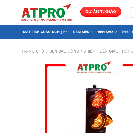
Bỏ
qua
T
DỰ ÁN T.KHẢO
k
nội
dung
MÁY TÍNH CÔNG NGHIỆP
CẢM BIẾN
ĐÈN BÁO
THIẾT
TRANG CHỦ
/
ĐÈN BÁO CÔNG NGHIỆP
/
ĐÈN GIAO THÔN