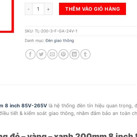
ĐÈN TÍN HIỆU GIAO THÔNG ĐỎ - VÀNG - XANH 200
THÊM VÀO GIỎ HÀNG
SKU:
TL-200-3-F-GA-24V-1
Danh mục:
Đèn giao thông
0mm 8 inch 85V-265V
là hệ thống đèn tín hiệu quan trọng, 
ể điều tiết & kiểm soát giao thông, nhằm đảm bảo an toàn ch
ông đỏ – vàng – xanh 200mm 8 inch