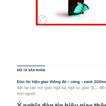
MÔ TẢ SẢN PHẨM
Đèn tín hiệu giao thông đỏ – vàng – xanh 20
đặt tại các nút giao ngã ba, ngã tư, giao lộ,… đ
mọi người.
Ý nghĩa đèn tín hiệu giao th