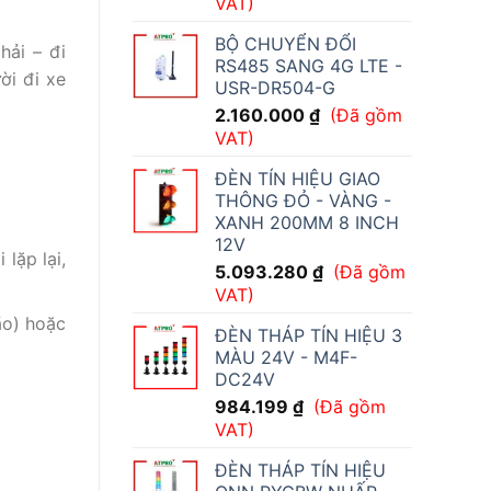
VAT)
BỘ CHUYỂN ĐỔI
hải – đi
RS485 SANG 4G LTE -
ời đi xe
USR-DR504-G
2.160.000
₫
(Đã gồm
VAT)
ĐÈN TÍN HIỆU GIAO
THÔNG ĐỎ - VÀNG -
XANH 200MM 8 INCH
12V
lặp lại,
5.093.280
₫
(Đã gồm
VAT)
ão) hoặc
ĐÈN THÁP TÍN HIỆU 3
MÀU 24V - M4F-
DC24V
984.199
₫
(Đã gồm
VAT)
ĐÈN THÁP TÍN HIỆU