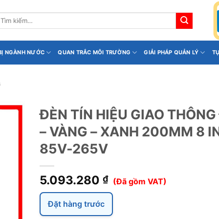
ìm
iếm:
 BỊ NGÀNH NƯỚC
QUAN TRẮC MÔI TRƯỜNG
GIẢI PHÁP QUẢN LÝ
T
G
ĐÈN TÍN HIỆU GIAO THÔNG
– VÀNG – XANH 200MM 8 I
85V-265V
5.093.280
₫
(Đã gồm VAT)
Đặt hàng trước