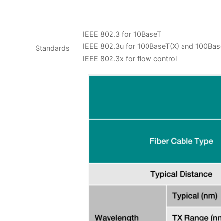
IEEE 802.3 for 10BaseT
IEEE 802.3u for 100BaseT(X) and 100Ba
Standards
IEEE 802.3x for flow control