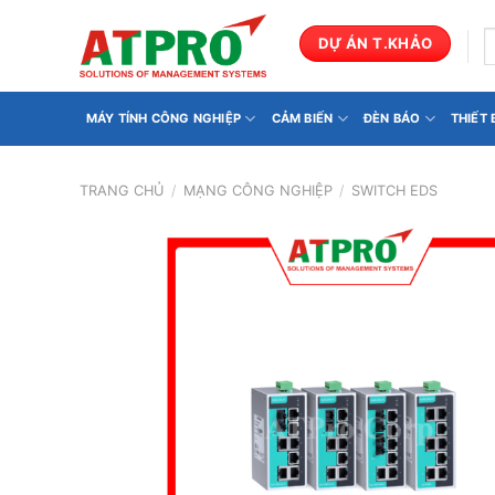
Bỏ
qua
T
DỰ ÁN T.KHẢO
k
nội
dung
MÁY TÍNH CÔNG NGHIỆP
CẢM BIẾN
ĐÈN BÁO
THIẾT
TRANG CHỦ
/
MẠNG CÔNG NGHIỆP
/
SWITCH EDS