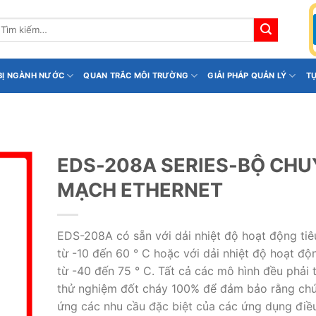
ìm
iếm:
 BỊ NGÀNH NƯỚC
QUAN TRẮC MÔI TRƯỜNG
GIẢI PHÁP QUẢN LÝ
T
EDS-208A SERIES-BỘ CH
MẠCH ETHERNET
EDS-208A có sẵn với dải nhiệt độ hoạt động ti
từ -10 đến 60 ° C hoặc với dải nhiệt độ hoạt độ
từ -40 đến 75 ° C. Tất cả các mô hình đều phải t
thử nghiệm đốt cháy 100% để đảm bảo rằng ch
ứng các nhu cầu đặc biệt của các ứng dụng điề