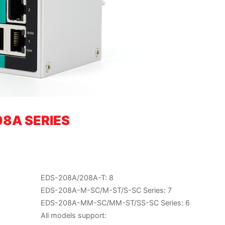
8A SERIES
EDS-208A/208A-T: 8
EDS-208A-M-SC/M-ST/S-SC Series: 7
EDS-208A-MM-SC/MM-ST/SS-SC Series: 6
All models support: