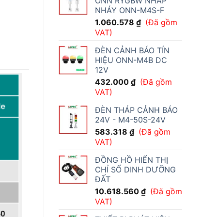
ONN RYGBW NHẤP
NHÁY ONN-M4S-F
1.060.578
₫
(Đã gồm
VAT)
ĐÈN CẢNH BÁO TÍN
HIỆU ONN-M4B DC
12V
432.000
₫
(Đã gồm
VAT)
ĐÈN THÁP CẢNH BÁO
24V - M4-50S-24V
583.318
₫
(Đã gồm
VAT)
ĐỒNG HỒ HIỂN THỊ
CHỈ SỐ DINH DƯỠNG
ĐẤT
10.618.560
₫
(Đã gồm
VAT)