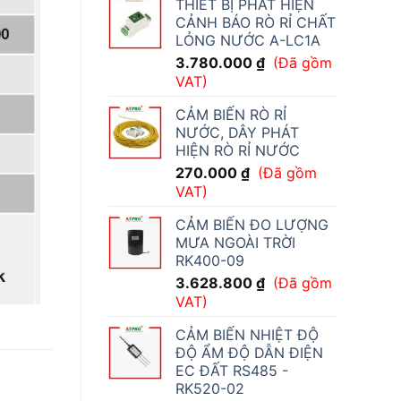
THIẾT BỊ PHÁT HIỆN
CẢNH BÁO RÒ RỈ CHẤT
LỎNG NƯỚC A-LC1A
3.780.000
₫
(Đã gồm
VAT)
CẢM BIẾN RÒ RỈ
NƯỚC, DÂY PHÁT
HIỆN RÒ RỈ NƯỚC
270.000
₫
(Đã gồm
VAT)
CẢM BIẾN ĐO LƯỢNG
MƯA NGOÀI TRỜI
RK400-09
3.628.800
₫
(Đã gồm
VAT)
CẢM BIẾN NHIỆT ĐỘ
ĐỘ ẨM ĐỘ DẪN ĐIỆN
EC ĐẤT RS485 -
RK520-02