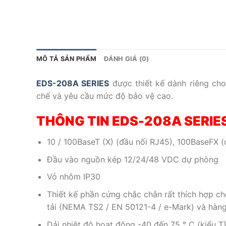
MÔ TẢ SẢN PHẨM
ĐÁNH GIÁ (0)
EDS-208A SERIES
được thiết kế dành riêng cho
chế và yêu cầu mức độ bảo vệ cao.
THÔNG TIN EDS-208A SERIE
10 / 100BaseT (X) (đầu nối RJ45), 100BaseFX (
Đầu vào nguồn kép 12/24/48 VDC dự phòng
Vỏ nhôm IP30
Thiết kế phần cứng chắc chắn rất thích hợp ch
tải (NEMA TS2 / EN 50121-4 / e-Mark) và hàng
Dải nhiệt độ hoạt động -40 đến 75 ° C (kiểu T)