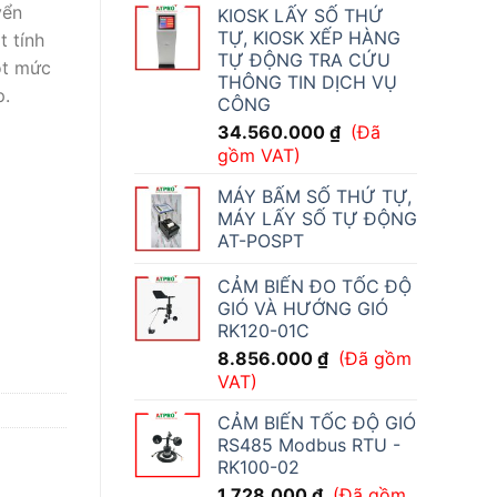
yển
KIOSK LẤY SỐ THỨ
TỰ, KIOSK XẾP HÀNG
 tính
TỰ ĐỘNG TRA CỨU
ột mức
THÔNG TIN DỊCH VỤ
p.
CÔNG
34.560.000
₫
(Đã
gồm VAT)
MÁY BẤM SỐ THỨ TỰ,
MÁY LẤY SỐ TỰ ĐỘNG
AT-POSPT
CẢM BIẾN ĐO TỐC ĐỘ
GIÓ VÀ HƯỚNG GIÓ
RK120-01C
8.856.000
₫
(Đã gồm
VAT)
CẢM BIẾN TỐC ĐỘ GIÓ
RS485 Modbus RTU -
RK100-02
1.728.000
₫
(Đã gồm