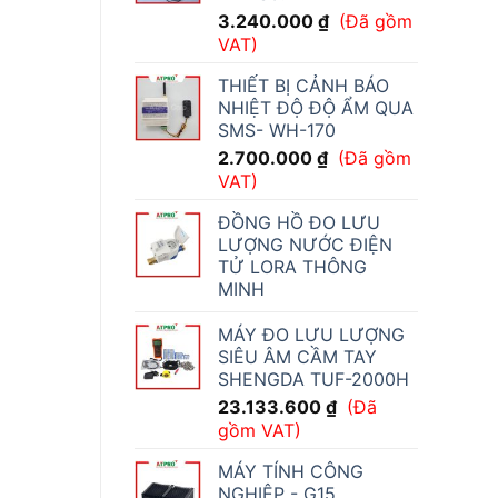
3.240.000
₫
(Đã gồm
VAT)
THIẾT BỊ CẢNH BÁO
NHIỆT ĐỘ ĐỘ ẨM QUA
SMS- WH-170
2.700.000
₫
(Đã gồm
VAT)
ĐỒNG HỒ ĐO LƯU
LƯỢNG NƯỚC ĐIỆN
TỬ LORA THÔNG
MINH
MÁY ĐO LƯU LƯỢNG
SIÊU ÂM CẦM TAY
SHENGDA TUF-2000H
23.133.600
₫
(Đã
gồm VAT)
MÁY TÍNH CÔNG
NGHIỆP - G15