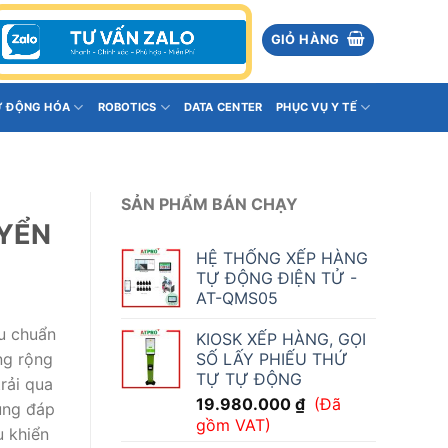
GIỎ HÀNG
Ự ĐỘNG HÓA
ROBOTICS
DATA CENTER
PHỤC VỤ Y TẾ
SẢN PHẨM BÁN CHẠY
UYỂN
HỆ THỐNG XẾP HÀNG
TỰ ĐỘNG ĐIỆN TỬ -
AT-QMS05
êu chuẩn
KIOSK XẾP HÀNG, GỌI
SỐ LẤY PHIẾU THỨ
ng rộng
TỰ TỰ ĐỘNG
rải qua
19.980.000
₫
(Đã
úng đáp
gồm VAT)
u khiển