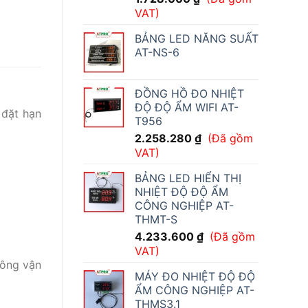
VAT)
BẢNG LED NĂNG SUẤT
AT-NS-6
ĐỒNG HỒ ĐO NHIỆT
ĐỘ ĐỘ ẨM WIFI AT-
 đặt hạn
T956
2.258.280
₫
(Đã gồm
VAT)
BẢNG LED HIỂN THỊ
NHIỆT ĐỘ ĐỘ ẨM
CÔNG NGHIỆP AT-
THMT-S
4.233.600
₫
(Đã gồm
VAT)
hông vận
MÁY ĐO NHIỆT ĐỘ ĐỘ
ẨM CÔNG NGHIỆP AT-
THMS3.1