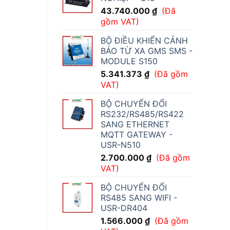
43.740.000
₫
(Đã
gồm VAT)
BỘ ĐIỀU KHIỂN CẢNH
BÁO TỪ XA GMS SMS -
MODULE S150
5.341.373
₫
(Đã gồm
VAT)
BỘ CHUYỂN ĐỔI
RS232/RS485/RS422
SANG ETHERNET
MQTT GATEWAY -
USR-N510
2.700.000
₫
(Đã gồm
VAT)
BỘ CHUYỂN ĐỔI
RS485 SANG WIFI -
USR-DR404
1.566.000
₫
(Đã gồm