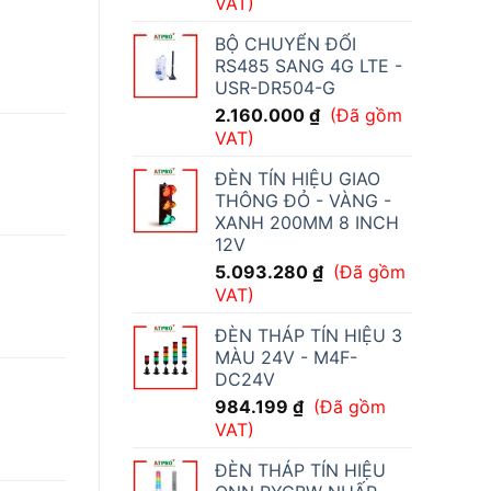
VAT)
BỘ CHUYỂN ĐỔI
RS485 SANG 4G LTE -
USR-DR504-G
2.160.000
₫
(Đã gồm
VAT)
ĐÈN TÍN HIỆU GIAO
THÔNG ĐỎ - VÀNG -
XANH 200MM 8 INCH
12V
5.093.280
₫
(Đã gồm
VAT)
ĐÈN THÁP TÍN HIỆU 3
MÀU 24V - M4F-
DC24V
984.199
₫
(Đã gồm
VAT)
ĐÈN THÁP TÍN HIỆU