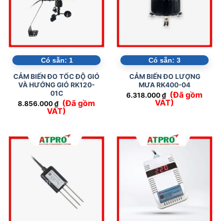
Có sẵn:
1
Có sẵn:
3
CẢM BIẾN ĐO TỐC ĐỘ GIÓ
CẢM BIẾN ĐO LƯỢNG
VÀ HƯỚNG GIÓ RK120-
MƯA RK400-04
01C
(Đã gồm
6.318.000
₫
VAT)
(Đã gồm
8.856.000
₫
VAT)