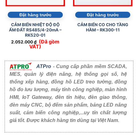
Đặt hàng trước
Đặt hàng trước
CẢM BIẾN NHIỆT ĐỘ ĐỘ
CẢM BIẾN CO CHO TẦNG
ẨM ĐẤT RS485/4-20mA –
HẦM – RK300-11
RK520-01
(Đã gồm
2.052.000
₫
VAT)
ATPro
- Cung cấp phần mềm SCADA,
MES, quản lý điện năng, hệ thống gọi số, hệ
thống xếp hàng, đồng hồ LED treo tường, đồng
hồ đo lưu lượng, máy tính công nghiệp, màn hình
HMI, IoT Gateway, đèn tín hiệu, đèn giao thông,
đèn máy CNC, bộ đếm sản phẩm, bảng LED năng
suất, cảm biến công nghiệp,...uy tín chất lượng
giá tốt. Được khách hàng tin dùng tại Việt Nam.