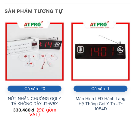
SẢN PHẨM TƯƠNG TỰ
Có sẵn:
20
Có sẵn:
1
NÚT NHẤN CHUÔNG GỌI Y
Màn Hình LED Hành Lang
TÁ KHÔNG DÂY JT-W5X
Hệ Thống Gọi Y Tá JT-
1054D
(Đã gồm
330.480
₫
VAT)