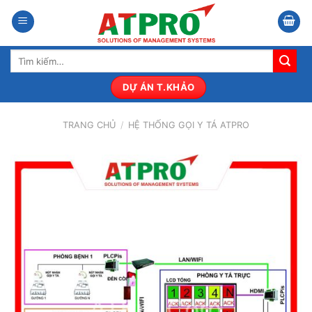
Bỏ
qua
nội
Tìm
dung
kiếm:
DỰ ÁN T.KHẢO
TRANG CHỦ
/
HỆ THỐNG GỌI Y TÁ ATPRO