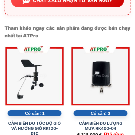
CHAT ZALO NHẬN TƯ VẤN NGAY
Tham khảo ngay các sản phẩm đang được bán chạy
nhất tại ATPro
Có sẵn:
1
Có sẵn:
3
CẢM BIẾN ĐO TỐC ĐỘ GIÓ
CẢM BIẾN ĐO LƯỢNG
VÀ HƯỚNG GIÓ RK120-
MƯA RK400-04
01C
(Đã gồm
6.318.000
₫