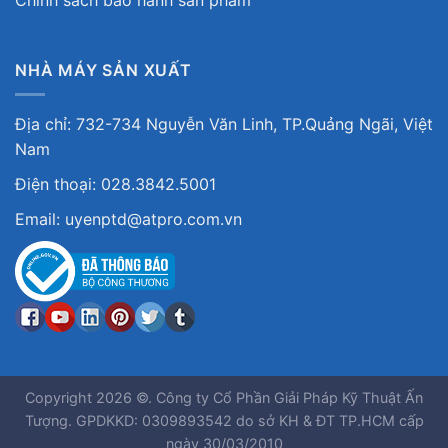
NHÀ MÁY SẢN XUẤT
Địa chỉ: 732-734 Nguyễn Văn Linh, TP.Quảng Ngãi, Việt
Nam
Điện thoại: 028.3842.5001
Email: uyenptd@atpro.com.vn
Copyright 2026 ©. Công ty Cổ Phần Giải Pháp Kỹ Thuật Ấn
Tượng. GPDKKD: 0309893542 do sở KH & ĐT TP.HCM cấp
ngày 30/03/2010