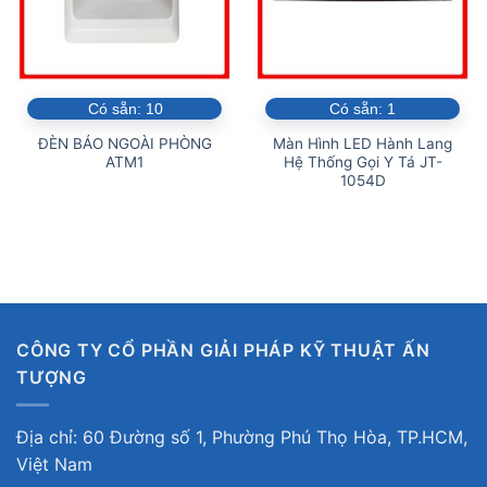
Có sẵn:
10
Có sẵn:
1
ĐÈN BÁO NGOÀI PHÒNG
Màn Hình LED Hành Lang
ATM1
Hệ Thống Gọi Y Tá JT-
1054D
CÔNG TY CỔ PHẦN GIẢI PHÁP KỸ THUẬT ẤN
TƯỢNG
Địa chỉ: 60 Đường số 1, Phường Phú Thọ Hòa, TP.HCM,
Việt Nam