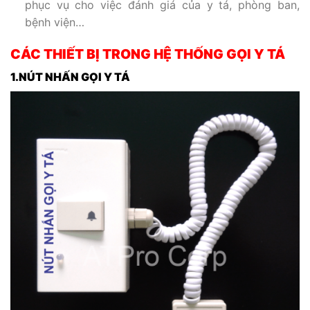
phục vụ cho việc đánh giá của y tá, phòng ban,
bệnh viện…
CÁC THIẾT BỊ TRONG HỆ THỐNG GỌI Y TÁ
1.NÚT NHẤN GỌI Y TÁ