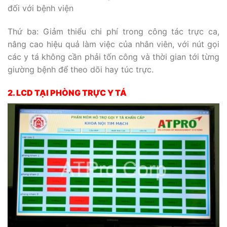
đối với bệnh viện
Thứ ba: Giảm thiểu chi phí trong công tác trực ca,
nâng cao hiệu quả làm việc của nhân viên, với nút gọi
các y tá không cần phải tốn công và thời gian tới từng
giường bệnh để theo dõi hay túc trực.
2. LCD TẠI PHÒNG TRỰC Y TÁ