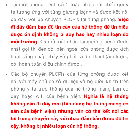
Tại một phòng bệnh có 1 hoặc nhiều nút nhấn gọi y
tá tương ứng với từng giường bệnh và được kết nối
có dây với bộ chuyển PLCPis tại từng phòng.
Việc
đi dây đảm bảo độ tin cây của hệ thống để tín hiệu
được ổn định không bị suy hao hay nhiễu loạn do
môi trường
. Khi mỗi nút nhấn tại giường bệnh được
nhất gọi thì đèn còi bên ngoài cửa phòng được kích
hoạt sáng nhấp nháy và phát ra âm thanh(âm lượng
còi hoàn toàn điều chỉnh được).
Các bộ chuyển PLCPis của từng phòng được kết
nối với máy chủ cơ sở dữ liệu và bộ điều khiển trên
phòng y tá trực thông qua hệ thống mạng Lan có
dây hoặc wifi của bệnh viện.
Nghĩa là hệ thống
không cần đi dây mới (tận dụng hệ thống mạng có
sẵn của bệnh viện) nhưng vẫn có thể kết nối các
bộ trung chuyển này với nhau đảm bảo được độ tin
cậy, không bị nhiễu loạn của hệ thống.