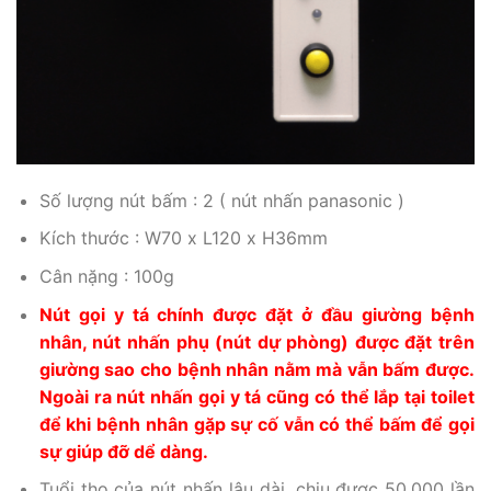
Số lượng nút bấm : 2 ( nút nhấn panasonic )
Kích thước : W70 x L120 x H36mm
Cân nặng : 100g
Nút gọi y tá chính được đặt ở đầu giường bệnh
nhân, nút nhấn phụ (nút dự phòng) được đặt trên
giường sao cho bệnh nhân nằm mà vẫn bấm được.
Ngoài ra nút nhấn gọi y tá cũng có thể lắp tại toilet
để khi bệnh nhân gặp sự cố vẫn có thể bấm để gọi
sự giúp đỡ dể dàng.
Tuổi thọ của nút nhấn lâu dài, chịu được 50.000 lần