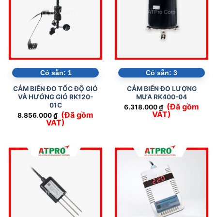
Có sẵn:
1
Có sẵn:
3
CẢM BIẾN ĐO TỐC ĐỘ GIÓ
CẢM BIẾN ĐO LƯỢNG
VÀ HƯỚNG GIÓ RK120-
MƯA RK400-04
01C
(Đã gồm
6.318.000
₫
VAT)
(Đã gồm
8.856.000
₫
VAT)