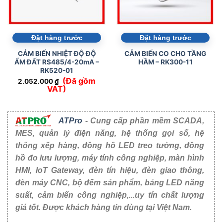
Đặt hàng trước
Đặt hàng trước
CẢM BIẾN NHIỆT ĐỘ ĐỘ
CẢM BIẾN CO CHO TẦNG
ẨM ĐẤT RS485/4-20mA –
HẦM – RK300-11
RK520-01
(Đã gồm
2.052.000
₫
VAT)
ATPro
- Cung cấp phần mềm SCADA,
MES, quản lý điện năng, hệ thống gọi số, hệ
thống xếp hàng, đồng hồ LED treo tường, đồng
hồ đo lưu lượng, máy tính công nghiệp, màn hình
HMI, IoT Gateway, đèn tín hiệu, đèn giao thông,
đèn máy CNC, bộ đếm sản phẩm, bảng LED năng
suất, cảm biến công nghiệp,...uy tín chất lượng
giá tốt. Được khách hàng tin dùng tại Việt Nam.