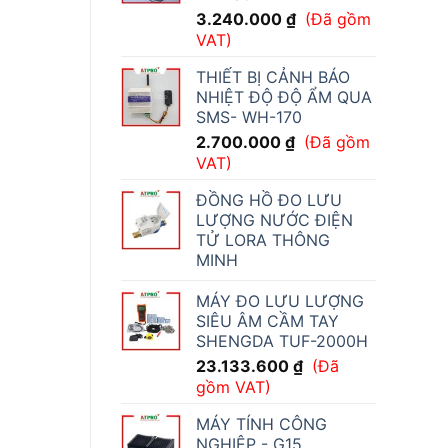
3.240.000
₫
(Đã gồm
VAT)
THIẾT BỊ CẢNH BÁO
NHIỆT ĐỘ ĐỘ ẨM QUA
SMS- WH-170
2.700.000
₫
(Đã gồm
VAT)
ĐỒNG HỒ ĐO LƯU
LƯỢNG NƯỚC ĐIỆN
TỬ LORA THÔNG
MINH
MÁY ĐO LƯU LƯỢNG
SIÊU ÂM CẦM TAY
SHENGDA TUF-2000H
23.133.600
₫
(Đã
gồm VAT)
MÁY TÍNH CÔNG
NGHIỆP - G15