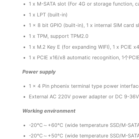
1 x M-SATA slot (For 4G or storage function, 
1 x LPT (built-in)
1 x 8 bit GPIO (built-in), 1 x internal SIM card s
1 x TPM, support TPM2.0
1 x M.2 Key E (for expanding WIFI), 1 x PCIE 
1 x PCIE x16/x8 automatic recognition, 1个PCI
Power supply
1 x 4 Pin phoenix terminal type power interfac
External AC 220V power adapter or DC 9-36V w
Working environment
-20℃～+60℃ (wide temperature SSD/M-SA
-20℃～+50℃ (wide temperature SSD/M-SA