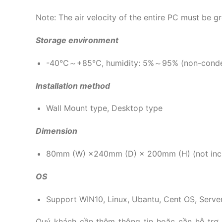
Note: The air velocity of the entire PC must be g
Storage environment
-40℃～+85℃, humidity: 5%～95% (non-cond
Installation method
Wall Mount type, Desktop type
Dimension
80mm (W) ×240mm (D) × 200mm (H) (not incl
OS
Support WIN10, Linux, Ubantu, Cent OS, Server
Quý khách cần thêm thông tin hoặc cần hỗ trợ