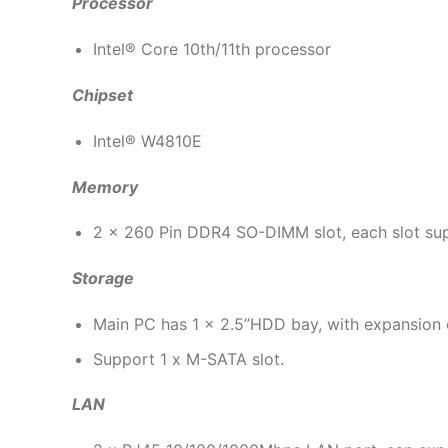
Processor
Intel® Core 10th/11th processor
Chipset
Intel® W4810E
Memory
2 x 260 Pin DDR4 SO-DIMM slot, each slot su
Storage
Main PC has 1 x 2.5”HDD bay, with expansion 
Support 1 x M-SATA slot.
LAN