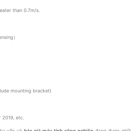
reater than 0.7m/s.
ensing）
ude mounting bracket)
 2019, etc.
 tư vấn và
báo giá máy tính công nghiệp
đang được nhiề