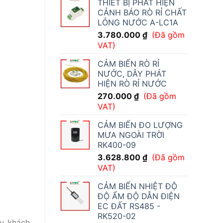
THIẾT BỊ PHÁT HIỆN
CẢNH BÁO RÒ RỈ CHẤT
LỎNG NƯỚC A-LC1A
3.780.000
₫
(Đã gồm
VAT)
CẢM BIẾN RÒ RỈ
NƯỚC, DÂY PHÁT
HIỆN RÒ RỈ NƯỚC
270.000
₫
(Đã gồm
VAT)
CẢM BIẾN ĐO LƯỢNG
MƯA NGOÀI TRỜI
RK400-09
3.628.800
₫
(Đã gồm
VAT)
CẢM BIẾN NHIỆT ĐỘ
ĐỘ ẨM ĐỘ DẪN ĐIỆN
EC ĐẤT RS485 -
RK520-02
u khách