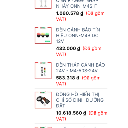
ONN RYGBW NHẤP
NHÁY ONN-M4S-F
1.060.578
₫
(Đã gồm
VAT)
ĐÈN CẢNH BÁO TÍN
HIỆU ONN-M4B DC
12V
432.000
₫
(Đã gồm
VAT)
ĐÈN THÁP CẢNH BÁO
24V - M4-50S-24V
583.318
₫
(Đã gồm
VAT)
ĐỒNG HỒ HIỂN THỊ
CHỈ SỐ DINH DƯỠNG
ĐẤT
10.618.560
₫
(Đã gồm
VAT)