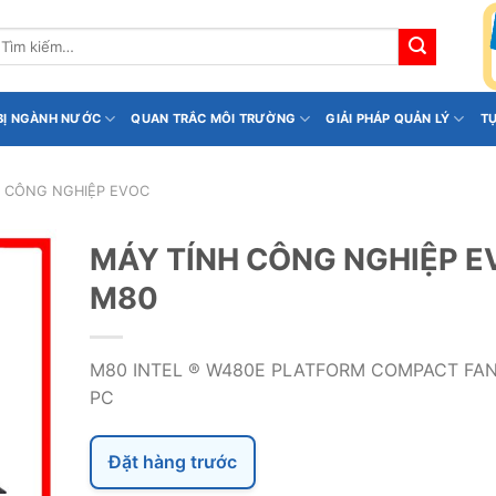
ìm
iếm:
 BỊ NGÀNH NƯỚC
QUAN TRẮC MÔI TRƯỜNG
GIẢI PHÁP QUẢN LÝ
T
H CÔNG NGHIỆP EVOC
MÁY TÍNH CÔNG NGHIỆP E
M80
M80 INTEL ® W480E PLATFORM COMPACT FA
PC
Đặt hàng trước