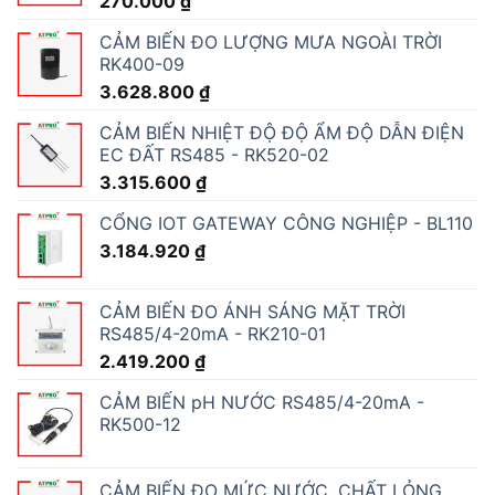
270.000
₫
CẢM BIẾN ĐO LƯỢNG MƯA NGOÀI TRỜI
RK400-09
3.628.800
₫
CẢM BIẾN NHIỆT ĐỘ ĐỘ ẨM ĐỘ DẪN ĐIỆN
EC ĐẤT RS485 - RK520-02
3.315.600
₫
CỔNG IOT GATEWAY CÔNG NGHIỆP - BL110
3.184.920
₫
CẢM BIẾN ĐO ÁNH SÁNG MẶT TRỜI
RS485/4-20mA - RK210-01
2.419.200
₫
CẢM BIẾN pH NƯỚC RS485/4-20mA -
RK500-12
CẢM BIẾN ĐO MỨC NƯỚC, CHẤT LỎNG