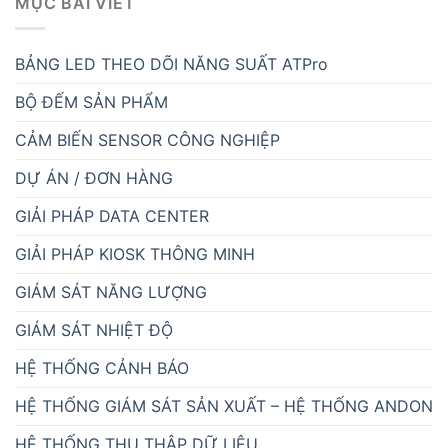
MỤC BÀI VIẾT
BẢNG LED THEO DÕI NĂNG SUẤT ATPro
BỘ ĐẾM SẢN PHẨM
CẢM BIẾN SENSOR CÔNG NGHIỆP
DỰ ÁN / ĐƠN HÀNG
GIẢI PHÁP DATA CENTER
GIẢI PHÁP KIOSK THÔNG MINH
GIÁM SÁT NĂNG LƯỢNG
GIÁM SÁT NHIỆT ĐỘ
HỆ THỐNG CẢNH BÁO
HỆ THỐNG GIÁM SÁT SẢN XUẤT – HỆ THỐNG ANDON
HỆ THỐNG THU THẬP DỮ LIỆU