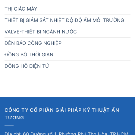
THỊ GIÁC MÁY
THIẾT BỊ GIÁM SÁT NHIỆT ĐỘ ĐỘ ẨM MÔI TRƯỜNG
VALVE-THIẾT BỊ NGÀNH NƯỚC
ĐÈN BÁO CÔNG NGHIỆP
ĐỒNG BỘ THỜI GIAN
ĐỒNG HỒ ĐIỆN TỬ
CÔNG TY CỔ PHẦN GIẢI PHÁP KỸ THUẬT ẤN
TƯỢNG
Địa chỉ: 60 Đường số 1, Phường Phú Thọ Hòa, TP.HCM,