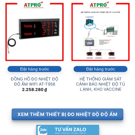
Đặt hàng trước
Đặt hàng trước
ĐỒNG HỒ ĐO NHIỆT ĐỘ
HỆ THỐNG GIÁM SÁT
ĐỘ ẨM WIFI AT-T956
CẢNH BÁO NHIỆT ĐỘ TỦ
LẠNH, KHO VACCINE
2.258.280
₫
XEM THÊM THIẾT BỊ ĐO NHIỆT ĐỘ ĐỘ ẨM