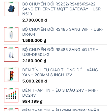
BỘ CHUYỂN ĐỔI RS232/RS485/RS422
SANG ETHERNET MQTT GATEWAY - USR-
N510
2.700.000
₫
BỘ CHUYỂN ĐỔI RS485 SANG WIFI - USR-
DR404
1.566.000
₫
BỘ CHUYỂN ĐỔI RS485 SANG 4G LTE -
USR-DR504-G
2.160.000
₫
ĐÈN TÍN HIỆU GIAO THÔNG ĐỎ - VÀNG -
XANH 200MM 8 INCH 12V
5.093.280
₫
ĐÈN THÁP TÍN HIỆU 3 MÀU 24V - M4F-
DC24V
984.199
₫
ĐÈN THÁP TÍN HIỆU ONN RYGBW NHẤP