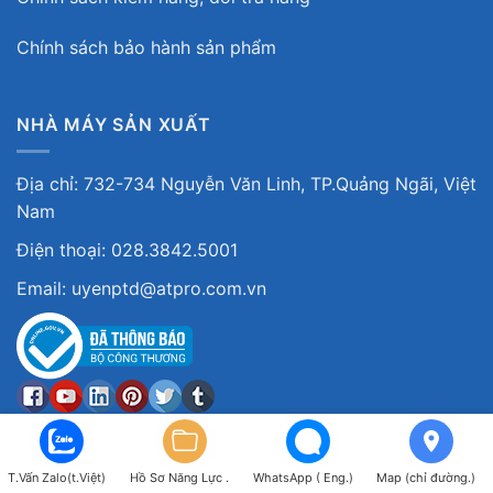
Chính sách bảo hành sản phẩm
NHÀ MÁY SẢN XUẤT
Địa chỉ: 732-734 Nguyễn Văn Linh, TP.Quảng Ngãi, Việt
Nam
Điện thoại: 028.3842.5001
Email: uyenptd@atpro.com.vn
T.Vấn Zalo(t.Việt)
Hồ Sơ Năng Lực .
WhatsApp ( Eng.)
Map (chỉ đường.)
Copyright 2026 ©. Công ty Cổ Phần Giải Pháp Kỹ Thuật Ấn