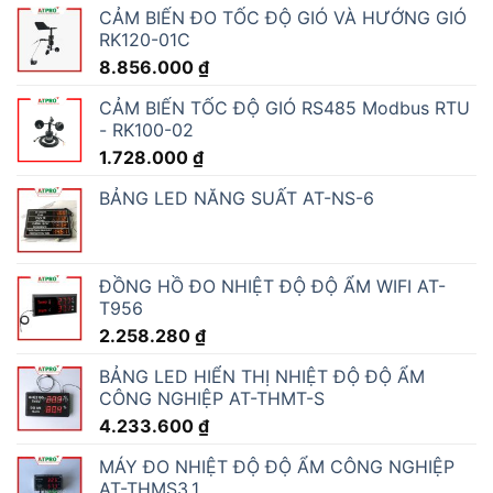
CẢM BIẾN ĐO TỐC ĐỘ GIÓ VÀ HƯỚNG GIÓ
RK120-01C
8.856.000
₫
CẢM BIẾN TỐC ĐỘ GIÓ RS485 Modbus RTU
- RK100-02
1.728.000
₫
BẢNG LED NĂNG SUẤT AT-NS-6
ĐỒNG HỒ ĐO NHIỆT ĐỘ ĐỘ ẨM WIFI AT-
T956
2.258.280
₫
BẢNG LED HIỂN THỊ NHIỆT ĐỘ ĐỘ ẨM
CÔNG NGHIỆP AT-THMT-S
4.233.600
₫
MÁY ĐO NHIỆT ĐỘ ĐỘ ẨM CÔNG NGHIỆP
AT-THMS3.1