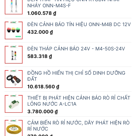
NHÁY ONN-M4S-F
1.060.578
₫
ĐÈN CẢNH BÁO TÍN HIỆU ONN-M4B DC 12V
432.000
₫
ĐÈN THÁP CẢNH BÁO 24V - M4-50S-24V
583.318
₫
ĐỒNG HỒ HIỂN THỊ CHỈ SỐ DINH DƯỠNG
ĐẤT
10.618.560
₫
THIẾT BỊ PHÁT HIỆN CẢNH BÁO RÒ RỈ CHẤT
LỎNG NƯỚC A-LC1A
3.780.000
₫
CẢM BIẾN RÒ RỈ NƯỚC, DÂY PHÁT HIỆN RÒ
RỈ NƯỚC