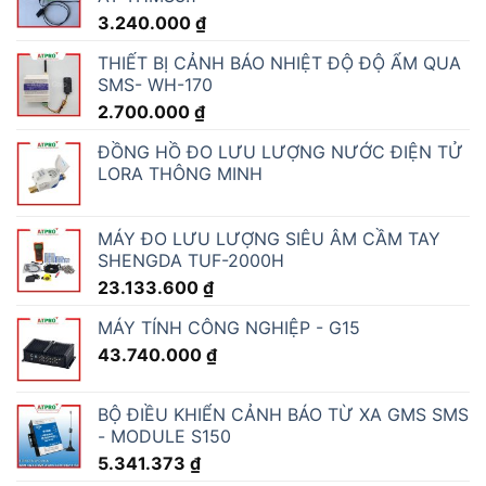
3.240.000
₫
THIẾT BỊ CẢNH BÁO NHIỆT ĐỘ ĐỘ ẨM QUA
SMS- WH-170
2.700.000
₫
ĐỒNG HỒ ĐO LƯU LƯỢNG NƯỚC ĐIỆN TỬ
LORA THÔNG MINH
MÁY ĐO LƯU LƯỢNG SIÊU ÂM CẦM TAY
SHENGDA TUF-2000H
23.133.600
₫
MÁY TÍNH CÔNG NGHIỆP - G15
43.740.000
₫
BỘ ĐIỀU KHIỂN CẢNH BÁO TỪ XA GMS SMS
- MODULE S150
5.341.373
₫