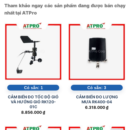
Tham khảo ngay các sản phẩm đang được bán chạy
nhất tại ATPro
Có sẵn:
1
Có sẵn:
3
CẢM BIẾN ĐO TỐC ĐỘ GIÓ
CẢM BIẾN ĐO LƯỢNG
VÀ HƯỚNG GIÓ RK120-
MƯA RK400-04
01C
6.318.000
₫
8.856.000
₫