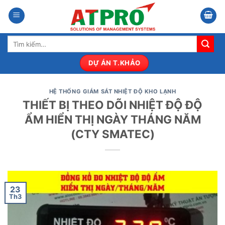
Bỏ
qua
nội
Tìm
dung
kiếm:
DỰ ÁN T.KHẢO
HỆ THỐNG GIÁM SÁT NHIỆT ĐỘ KHO LẠNH
THIẾT BỊ THEO DÕI NHIỆT ĐỘ ĐỘ
ẨM HIỂN THỊ NGÀY THÁNG NĂM
(CTY SMATEC)
23
Th3