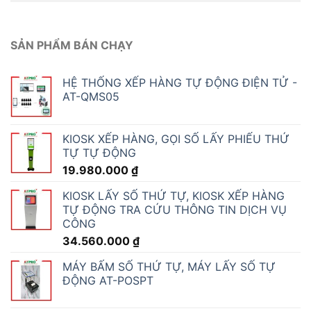
SẢN PHẨM BÁN CHẠY
HỆ THỐNG XẾP HÀNG TỰ ĐỘNG ĐIỆN TỬ -
AT-QMS05
KIOSK XẾP HÀNG, GỌI SỐ LẤY PHIẾU THỨ
TỰ TỰ ĐỘNG
19.980.000
₫
KIOSK LẤY SỐ THỨ TỰ, KIOSK XẾP HÀNG
TỰ ĐỘNG TRA CỨU THÔNG TIN DỊCH VỤ
CÔNG
34.560.000
₫
MÁY BẤM SỐ THỨ TỰ, MÁY LẤY SỐ TỰ
ĐỘNG AT-POSPT