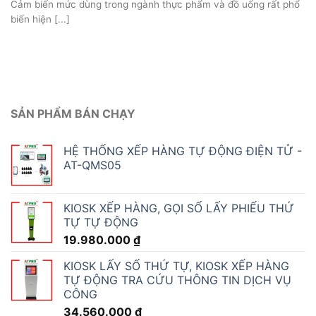
Cảm biến mức dùng trong ngành thực phẩm và đồ uống rất phổ
biến hiện [...]
SẢN PHẨM BÁN CHẠY
HỆ THỐNG XẾP HÀNG TỰ ĐỘNG ĐIỆN TỬ -
AT-QMS05
KIOSK XẾP HÀNG, GỌI SỐ LẤY PHIẾU THỨ
TỰ TỰ ĐỘNG
19.980.000
₫
KIOSK LẤY SỐ THỨ TỰ, KIOSK XẾP HÀNG
TỰ ĐỘNG TRA CỨU THÔNG TIN DỊCH VỤ
CÔNG
34.560.000
₫