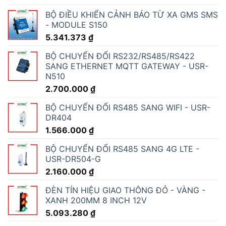
BỘ ĐIỀU KHIỂN CẢNH BÁO TỪ XA GMS SMS
- MODULE S150
5.341.373
₫
BỘ CHUYỂN ĐỔI RS232/RS485/RS422
SANG ETHERNET MQTT GATEWAY - USR-
N510
2.700.000
₫
BỘ CHUYỂN ĐỔI RS485 SANG WIFI - USR-
DR404
1.566.000
₫
BỘ CHUYỂN ĐỔI RS485 SANG 4G LTE -
USR-DR504-G
2.160.000
₫
ĐÈN TÍN HIỆU GIAO THÔNG ĐỎ - VÀNG -
XANH 200MM 8 INCH 12V
5.093.280
₫