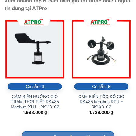
Xem nhanh top 6 cảm biến gió tốt được nhiều người
tin dùng tại ATPro
Có sẵn:
3
Có sẵn:
5
CẢM BIẾN HƯỚNG GIÓ
CẢM BIẾN TỐC ĐỘ GIÓ
TRẠM THỜI TIẾT RS485
RS485 Modbus RTU –
Modbus RTU – RK110-02
RK100-02
1.998.000
₫
1.728.000
₫