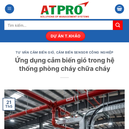
Bỏ
qua
nội
Tìm
dung
kiếm:
DỰ ÁN T.KHẢO
TƯ VẤN CẢM BIẾN GIÓ
,
CẢM BIẾN SENSOR CÔNG NGHIỆP
Ứng dụng cảm biến gió trong hệ
thống phòng cháy chữa cháy
21
Th5