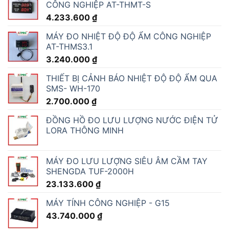
CÔNG NGHIỆP AT-THMT-S
4.233.600
₫
MÁY ĐO NHIỆT ĐỘ ĐỘ ẨM CÔNG NGHIỆP
AT-THMS3.1
3.240.000
₫
THIẾT BỊ CẢNH BÁO NHIỆT ĐỘ ĐỘ ẨM QUA
SMS- WH-170
2.700.000
₫
ĐỒNG HỒ ĐO LƯU LƯỢNG NƯỚC ĐIỆN TỬ
LORA THÔNG MINH
MÁY ĐO LƯU LƯỢNG SIÊU ÂM CẦM TAY
SHENGDA TUF-2000H
23.133.600
₫
MÁY TÍNH CÔNG NGHIỆP - G15
43.740.000
₫