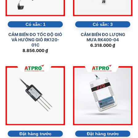
Có sẵn:
1
Có sẵn:
3
CẢM BIẾN ĐO TỐC ĐỘ GIÓ
CẢM BIẾN ĐO LƯỢNG
VÀ HƯỚNG GIÓ RK120-
MƯA RK400-04
01C
6.318.000
₫
8.856.000
₫
Đặt hàng trước
Đặt hàng trước