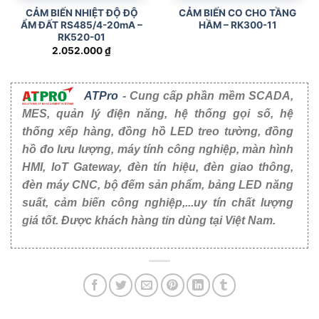
CẢM BIẾN NHIỆT ĐỘ ĐỘ
CẢM BIẾN CO CHO TẦNG
ẨM ĐẤT RS485/4-20mA –
HẦM – RK300-11
RK520-01
2.052.000
₫
ATPro
- Cung cấp phần mềm SCADA,
MES, quản lý điện năng, hệ thống gọi số, hệ
thống xếp hàng, đồng hồ LED treo tường, đồng
hồ đo lưu lượng, máy tính công nghiệp, màn hình
HMI, IoT Gateway, đèn tín hiệu, đèn giao thông,
đèn máy CNC, bộ đếm sản phẩm, bảng LED năng
suất, cảm biến công nghiệp,...uy tín chất lượng
giá tốt. Được khách hàng tin dùng tại Việt Nam.