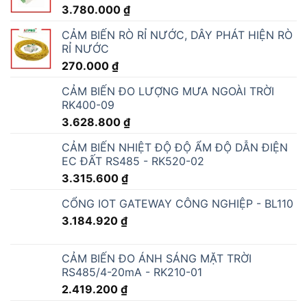
3.780.000
₫
CẢM BIẾN RÒ RỈ NƯỚC, DÂY PHÁT HIỆN RÒ
RỈ NƯỚC
270.000
₫
CẢM BIẾN ĐO LƯỢNG MƯA NGOÀI TRỜI
RK400-09
3.628.800
₫
CẢM BIẾN NHIỆT ĐỘ ĐỘ ẨM ĐỘ DẪN ĐIỆN
EC ĐẤT RS485 - RK520-02
3.315.600
₫
CỔNG IOT GATEWAY CÔNG NGHIỆP - BL110
3.184.920
₫
CẢM BIẾN ĐO ÁNH SÁNG MẶT TRỜI
RS485/4-20mA - RK210-01
2.419.200
₫