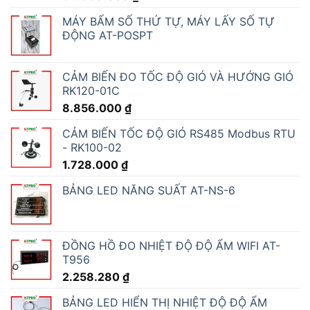
MÁY BẤM SỐ THỨ TỰ, MÁY LẤY SỐ TỰ
ĐỘNG AT-POSPT
CẢM BIẾN ĐO TỐC ĐỘ GIÓ VÀ HƯỚNG GIÓ
RK120-01C
8.856.000
₫
CẢM BIẾN TỐC ĐỘ GIÓ RS485 Modbus RTU
- RK100-02
1.728.000
₫
BẢNG LED NĂNG SUẤT AT-NS-6
ĐỒNG HỒ ĐO NHIỆT ĐỘ ĐỘ ẨM WIFI AT-
T956
2.258.280
₫
BẢNG LED HIỂN THỊ NHIỆT ĐỘ ĐỘ ẨM