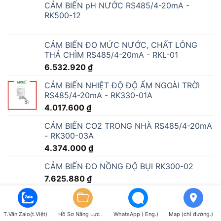
CẢM BIẾN pH NƯỚC RS485/4-20mA -
RK500-12
CẢM BIẾN ĐO MỨC NƯỚC, CHẤT LỎNG
THẢ CHÌM RS485/4-20mA - RKL-01
6.532.920
₫
CẢM BIẾN NHIỆT ĐỘ ĐỘ ẨM NGOÀI TRỜI
RS485/4-20mA - RK330-01A
4.017.600
₫
CẢM BIẾN CO2 TRONG NHÀ RS485/4-20mA
- RK300-03A
4.374.000
₫
CẢM BIẾN ĐO NỒNG ĐỘ BỤI RK300-02
7.625.880
₫
CẢM BIẾN NHIỆT ĐỘ HỒNG NGOẠI RK310-
T.Vấn Zalo(t.Việt)
Hồ Sơ Năng Lực .
WhatsApp ( Eng.)
Map (chỉ đường.)
03