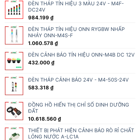
ĐÈN THÁP TÍN HIỆU 3 MÀU 24V - M4F-
DC24V
984.199
₫
ĐÈN THÁP TÍN HIỆU ONN RYGBW NHẤP
NHÁY ONN-M4S-F
1.060.578
₫
ĐÈN CẢNH BÁO TÍN HIỆU ONN-M4B DC 12V
432.000
₫
ĐÈN THÁP CẢNH BÁO 24V - M4-50S-24V
583.318
₫
ĐỒNG HỒ HIỂN THỊ CHỈ SỐ DINH DƯỠNG
ĐẤT
10.618.560
₫
THIẾT BỊ PHÁT HIỆN CẢNH BÁO RÒ RỈ CHẤT
LỎNG NƯỚC A-LC1A