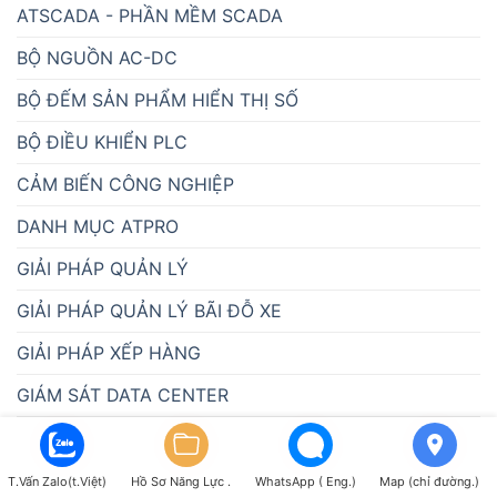
ATSCADA - PHẦN MỀM SCADA
BỘ NGUỒN AC-DC
BỘ ĐẾM SẢN PHẨM HIỂN THỊ SỐ
BỘ ĐIỀU KHIỂN PLC
CẢM BIẾN CÔNG NGHIỆP
DANH MỤC ATPRO
GIẢI PHÁP QUẢN LÝ
GIẢI PHÁP QUẢN LÝ BÃI ĐỖ XE
GIẢI PHÁP XẾP HÀNG
GIÁM SÁT DATA CENTER
GIÁM SÁT NHIỆT ĐỘ KHO LẠNH & TỦ LẠNH
GIÁM SÁT PHÒNG MÁY CHỦ
T.Vấn Zalo(t.Việt)
Hồ Sơ Năng Lực .
WhatsApp ( Eng.)
Map (chỉ đường.)