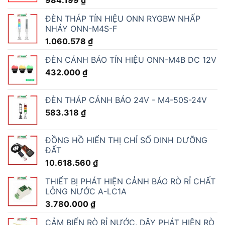
ĐÈN THÁP TÍN HIỆU ONN RYGBW NHẤP
NHÁY ONN-M4S-F
1.060.578
₫
ĐÈN CẢNH BÁO TÍN HIỆU ONN-M4B DC 12V
432.000
₫
ĐÈN THÁP CẢNH BÁO 24V - M4-50S-24V
583.318
₫
ĐỒNG HỒ HIỂN THỊ CHỈ SỐ DINH DƯỠNG
ĐẤT
10.618.560
₫
THIẾT BỊ PHÁT HIỆN CẢNH BÁO RÒ RỈ CHẤT
LỎNG NƯỚC A-LC1A
3.780.000
₫
CẢM BIẾN RÒ RỈ NƯỚC, DÂY PHÁT HIỆN RÒ