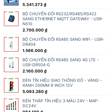
5.341.373
₫
BỘ CHUYỂN ĐỔI RS232/RS485/RS422
SANG ETHERNET MQTT GATEWAY - USR-
N510
2.700.000
₫
BỘ CHUYỂN ĐỔI RS485 SANG WIFI - USR-
DR404
1.566.000
₫
BỘ CHUYỂN ĐỔI RS485 SANG 4G LTE -
USR-DR504-G
2.160.000
₫
ĐÈN TÍN HIỆU GIAO THÔNG ĐỎ - VÀNG -
XANH 200MM 8 INCH 12V
5.093.280
₫
ĐÈN THÁP TÍN HIỆU 3 MÀU 24V - M4F-
DC24V
984.199
₫