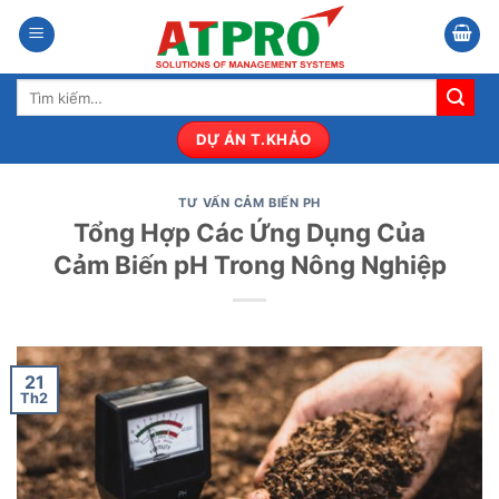
Bỏ
qua
nội
Tìm
dung
kiếm:
DỰ ÁN T.KHẢO
TƯ VẤN CẢM BIẾN PH
Tổng Hợp Các Ứng Dụng Của
Cảm Biến pH Trong Nông Nghiệp
21
Th2