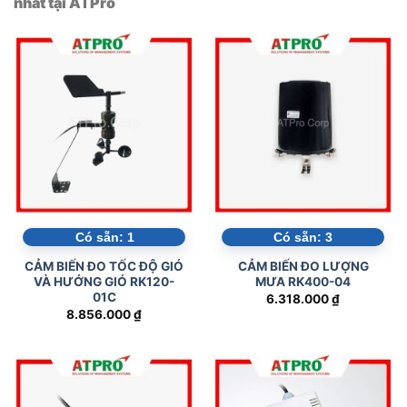
nhất tại ATPro
Có sẵn:
1
Có sẵn:
3
CẢM BIẾN ĐO TỐC ĐỘ GIÓ
CẢM BIẾN ĐO LƯỢNG
VÀ HƯỚNG GIÓ RK120-
MƯA RK400-04
01C
6.318.000
₫
8.856.000
₫