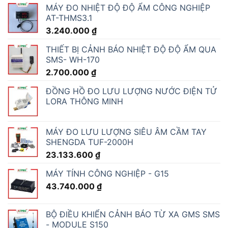
MÁY ĐO NHIỆT ĐỘ ĐỘ ẨM CÔNG NGHIỆP
AT-THMS3.1
3.240.000
₫
THIẾT BỊ CẢNH BÁO NHIỆT ĐỘ ĐỘ ẨM QUA
SMS- WH-170
2.700.000
₫
ĐỒNG HỒ ĐO LƯU LƯỢNG NƯỚC ĐIỆN TỬ
LORA THÔNG MINH
MÁY ĐO LƯU LƯỢNG SIÊU ÂM CẦM TAY
SHENGDA TUF-2000H
23.133.600
₫
MÁY TÍNH CÔNG NGHIỆP - G15
43.740.000
₫
BỘ ĐIỀU KHIỂN CẢNH BÁO TỪ XA GMS SMS
- MODULE S150