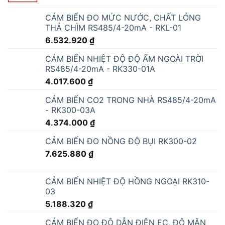
CẢM BIẾN ĐO MỨC NƯỚC, CHẤT LỎNG
THẢ CHÌM RS485/4-20mA - RKL-01
6.532.920
₫
CẢM BIẾN NHIỆT ĐỘ ĐỘ ẨM NGOÀI TRỜI
RS485/4-20mA - RK330-01A
4.017.600
₫
CẢM BIẾN CO2 TRONG NHÀ RS485/4-20mA
- RK300-03A
4.374.000
₫
CẢM BIẾN ĐO NỒNG ĐỘ BỤI RK300-02
7.625.880
₫
CẢM BIẾN NHIỆT ĐỘ HỒNG NGOẠI RK310-
03
5.188.320
₫
CẢM BIẾN ĐO ĐỘ DẪN ĐIỆN EC, ĐỘ MẶN