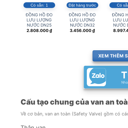
Có sẵn:
1
Đặt hàng trước
Có sẵ
ĐỒNG HỒ ĐO
ĐỒNG HỒ ĐO
ĐỒNG 
LƯU LƯỢNG
LƯU LƯỢNG
LƯU L
NƯỚC DN25
NƯỚC DN32
NƯỚC 
2.808.000
₫
3.456.000
₫
8.997.
XEM THÊM S
Cấu tạo chung của van an toà
Về cơ bản, van an toàn (Safety Valve) gồm có c
Thân van