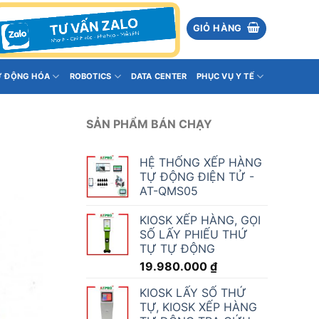
GIỎ HÀNG
Ự ĐỘNG HÓA
ROBOTICS
DATA CENTER
PHỤC VỤ Y TẾ
SẢN PHẨM BÁN CHẠY
HỆ THỐNG XẾP HÀNG
TỰ ĐỘNG ĐIỆN TỬ -
AT-QMS05
KIOSK XẾP HÀNG, GỌI
SỐ LẤY PHIẾU THỨ
TỰ TỰ ĐỘNG
19.980.000
₫
KIOSK LẤY SỐ THỨ
TỰ, KIOSK XẾP HÀNG