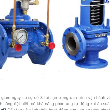
giảm nguy cơ sự cố & tai nạn trong quá trình vận hành và
h năng đặt biệt, có khả năng phản ứng tự động khi áp suất
 gì?
Cấu tạo và cách thức hoạt động của van an toàn như 