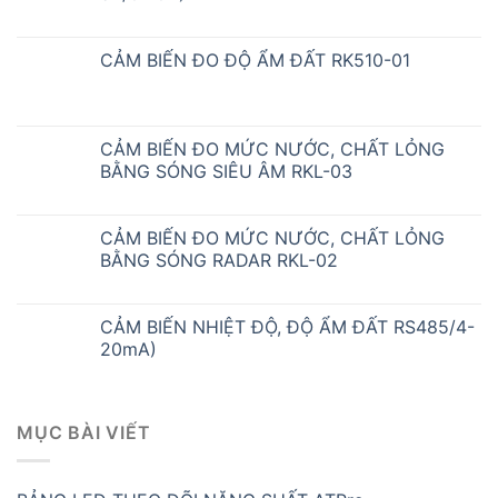
CẢM BIẾN ĐO ĐỘ ẨM ĐẤT RK510-01
CẢM BIẾN ĐO MỨC NƯỚC, CHẤT LỎNG
BẰNG SÓNG SIÊU ÂM RKL-03
CẢM BIẾN ĐO MỨC NƯỚC, CHẤT LỎNG
BẰNG SÓNG RADAR RKL-02
CẢM BIẾN NHIỆT ĐỘ, ĐỘ ẨM ĐẤT RS485/4-
20mA)
MỤC BÀI VIẾT