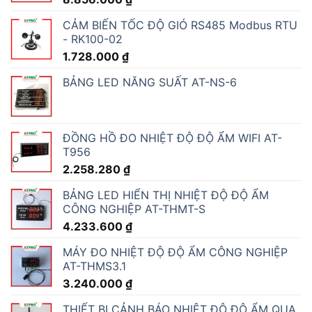
CẢM BIẾN TỐC ĐỘ GIÓ RS485 Modbus RTU
- RK100-02
1.728.000
₫
BẢNG LED NĂNG SUẤT AT-NS-6
ĐỒNG HỒ ĐO NHIỆT ĐỘ ĐỘ ẨM WIFI AT-
T956
2.258.280
₫
BẢNG LED HIỂN THỊ NHIỆT ĐỘ ĐỘ ẨM
CÔNG NGHIỆP AT-THMT-S
4.233.600
₫
MÁY ĐO NHIỆT ĐỘ ĐỘ ẨM CÔNG NGHIỆP
AT-THMS3.1
3.240.000
₫
THIẾT BỊ CẢNH BÁO NHIỆT ĐỘ ĐỘ ẨM QUA