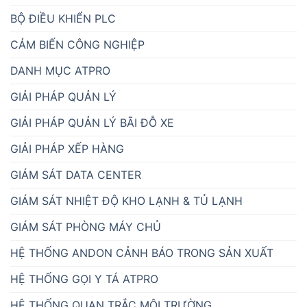
BỘ ĐIỀU KHIỂN PLC
CẢM BIẾN CÔNG NGHIỆP
DANH MỤC ATPRO
GIẢI PHÁP QUẢN LÝ
GIẢI PHÁP QUẢN LÝ BÃI ĐỖ XE
GIẢI PHÁP XẾP HÀNG
GIÁM SÁT DATA CENTER
GIÁM SÁT NHIỆT ĐỘ KHO LẠNH & TỦ LẠNH
GIÁM SÁT PHÒNG MÁY CHỦ
HỆ THỐNG ANDON CẢNH BÁO TRONG SẢN XUẤT
HỆ THỐNG GỌI Y TÁ ATPRO
HỆ THỐNG QUAN TRẮC MÔI TRƯỜNG