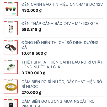
ĐÈN CẢNH BÁO TÍN HIỆU ONN-M4B DC 12V
432.000
₫
ĐÈN THÁP CẢNH BÁO 24V - M4-50S-24V
583.318
₫
ĐỒNG HỒ HIỂN THỊ CHỈ SỐ DINH DƯỠNG
ĐẤT
10.618.560
₫
THIẾT BỊ PHÁT HIỆN CẢNH BÁO RÒ RỈ CHẤT
LỎNG NƯỚC A-LC1A
3.780.000
₫
CẢM BIẾN RÒ RỈ NƯỚC, DÂY PHÁT HIỆN RÒ
RỈ NƯỚC
270.000
₫
CẢM BIẾN ĐO LƯỢNG MƯA NGOÀI TRỜI
RK400-09