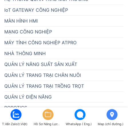
IoT GATEWAY CÔNG NGHIỆP
MÀN HÌNH HMI
MẠNG CÔNG NGHIỆP
MÁY TÍNH CÔNG NGHIỆP ATPRO
NHÀ THÔNG MINH
QUẢN LÝ NĂNG SUẤT SẢN XUẤT
QUẢN LÝ TRANG TRẠI CHĂN NUÔI
QUẢN LÝ TRANG TRẠI TRỒNG TRỌT
QUẢN LÝ ĐIỆN NĂNG
ROBOTICS
THỊ GIÁC MÁY
T.Vấn Zalo(t.Việt)
Hồ Sơ Năng Lực .
WhatsApp ( Eng.)
Map (chỉ đường.)