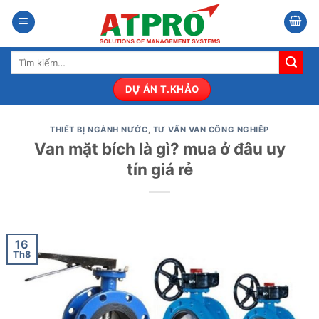
Bỏ
qua
nội
Tìm
dung
kiếm:
DỰ ÁN T.KHẢO
THIẾT BỊ NGÀNH NƯỚC
,
TƯ VẤN VAN CÔNG NGHIÊP
Van mặt bích là gì? mua ở đâu uy
tín giá rẻ
16
Th8