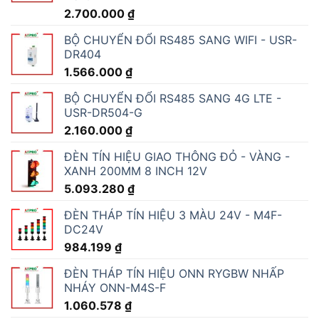
2.700.000
₫
BỘ CHUYỂN ĐỔI RS485 SANG WIFI - USR-
DR404
1.566.000
₫
BỘ CHUYỂN ĐỔI RS485 SANG 4G LTE -
USR-DR504-G
2.160.000
₫
ĐÈN TÍN HIỆU GIAO THÔNG ĐỎ - VÀNG -
XANH 200MM 8 INCH 12V
5.093.280
₫
ĐÈN THÁP TÍN HIỆU 3 MÀU 24V - M4F-
DC24V
984.199
₫
ĐÈN THÁP TÍN HIỆU ONN RYGBW NHẤP
NHÁY ONN-M4S-F
1.060.578
₫