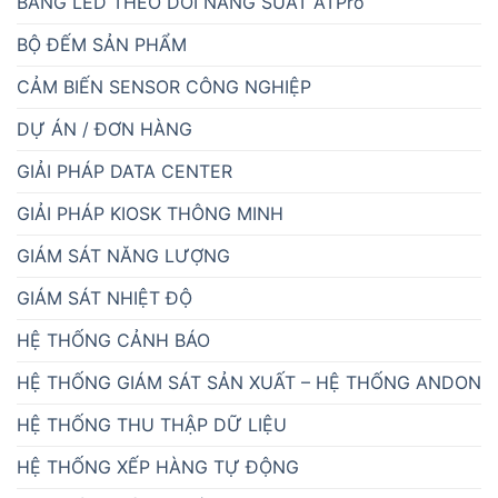
BẢNG LED THEO DÕI NĂNG SUẤT ATPro
BỘ ĐẾM SẢN PHẨM
CẢM BIẾN SENSOR CÔNG NGHIỆP
DỰ ÁN / ĐƠN HÀNG
GIẢI PHÁP DATA CENTER
GIẢI PHÁP KIOSK THÔNG MINH
GIÁM SÁT NĂNG LƯỢNG
GIÁM SÁT NHIỆT ĐỘ
HỆ THỐNG CẢNH BÁO
HỆ THỐNG GIÁM SÁT SẢN XUẤT – HỆ THỐNG ANDON
HỆ THỐNG THU THẬP DỮ LIỆU
HỆ THỐNG XẾP HÀNG TỰ ĐỘNG