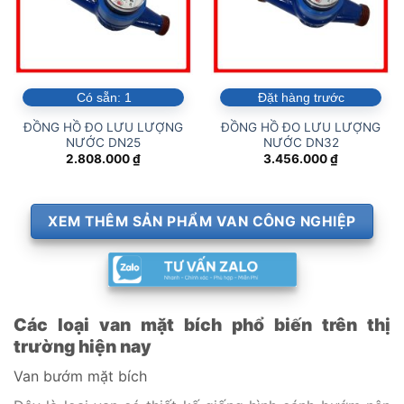
Có sẵn:
1
Đặt hàng trước
ĐỒNG HỒ ĐO LƯU LƯỢNG
ĐỒNG HỒ ĐO LƯU LƯỢNG
NƯỚC DN25
NƯỚC DN32
2.808.000
₫
3.456.000
₫
XEM THÊM SẢN PHẨM VAN CÔNG NGHIỆP
Các loại van mặt bích phổ biến trên thị
trường hiện nay
Van bướm mặt bích