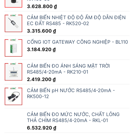
3.628.800
₫
CẢM BIẾN NHIỆT ĐỘ ĐỘ ẨM ĐỘ DẪN ĐIỆN
EC ĐẤT RS485 - RK520-02
3.315.600
₫
CỔNG IOT GATEWAY CÔNG NGHIỆP - BL110
3.184.920
₫
CẢM BIẾN ĐO ÁNH SÁNG MẶT TRỜI
RS485/4-20mA - RK210-01
2.419.200
₫
CẢM BIẾN pH NƯỚC RS485/4-20mA -
RK500-12
CẢM BIẾN ĐO MỨC NƯỚC, CHẤT LỎNG
THẢ CHÌM RS485/4-20mA - RKL-01
6.532.920
₫