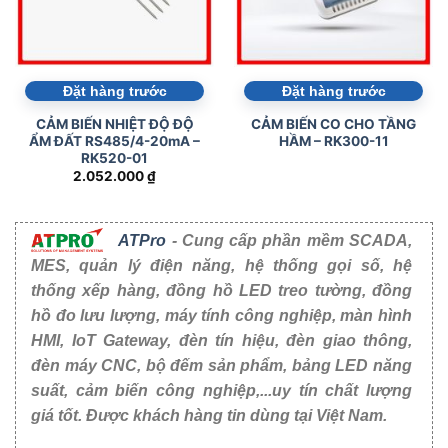
Đặt hàng trước
Đặt hàng trước
CẢM BIẾN NHIỆT ĐỘ ĐỘ
CẢM BIẾN CO CHO TẦNG
ẨM ĐẤT RS485/4-20mA –
HẦM – RK300-11
RK520-01
2.052.000
₫
ATPro
- Cung cấp phần mềm SCADA,
MES, quản lý điện năng, hệ thống gọi số, hệ
thống xếp hàng, đồng hồ LED treo tường, đồng
hồ đo lưu lượng, máy tính công nghiệp, màn hình
HMI, IoT Gateway, đèn tín hiệu, đèn giao thông,
đèn máy CNC, bộ đếm sản phẩm, bảng LED năng
suất, cảm biến công nghiệp,...uy tín chất lượng
giá tốt. Được khách hàng tin dùng tại Việt Nam.