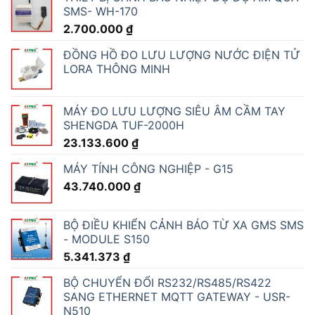
SMS- WH-170
2.700.000
₫
ĐỒNG HỒ ĐO LƯU LƯỢNG NƯỚC ĐIỆN TỬ
LORA THÔNG MINH
MÁY ĐO LƯU LƯỢNG SIÊU ÂM CẦM TAY
SHENGDA TUF-2000H
23.133.600
₫
MÁY TÍNH CÔNG NGHIỆP - G15
43.740.000
₫
BỘ ĐIỀU KHIỂN CẢNH BÁO TỪ XA GMS SMS
- MODULE S150
5.341.373
₫
BỘ CHUYỂN ĐỔI RS232/RS485/RS422
SANG ETHERNET MQTT GATEWAY - USR-
N510