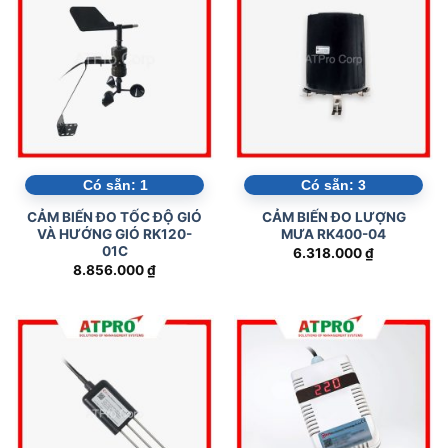
Có sẵn:
1
Có sẵn:
3
CẢM BIẾN ĐO TỐC ĐỘ GIÓ
CẢM BIẾN ĐO LƯỢNG
VÀ HƯỚNG GIÓ RK120-
MƯA RK400-04
01C
6.318.000
₫
8.856.000
₫