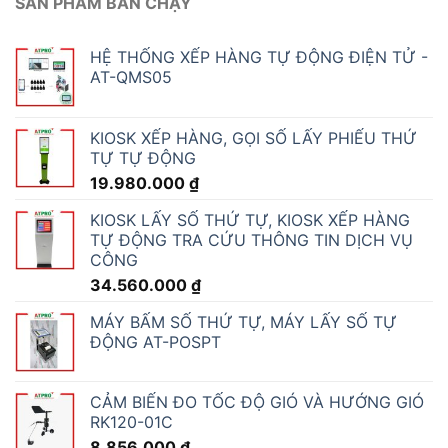
SẢN PHẨM BÁN CHẠY
HỆ THỐNG XẾP HÀNG TỰ ĐỘNG ĐIỆN TỬ -
AT-QMS05
KIOSK XẾP HÀNG, GỌI SỐ LẤY PHIẾU THỨ
TỰ TỰ ĐỘNG
19.980.000
₫
KIOSK LẤY SỐ THỨ TỰ, KIOSK XẾP HÀNG
TỰ ĐỘNG TRA CỨU THÔNG TIN DỊCH VỤ
CÔNG
34.560.000
₫
MÁY BẤM SỐ THỨ TỰ, MÁY LẤY SỐ TỰ
ĐỘNG AT-POSPT
CẢM BIẾN ĐO TỐC ĐỘ GIÓ VÀ HƯỚNG GIÓ
RK120-01C
8.856.000
₫