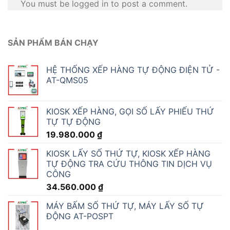
You must be logged in to post a comment.
SẢN PHẨM BÁN CHẠY
HỆ THỐNG XẾP HÀNG TỰ ĐỘNG ĐIỆN TỬ -
AT-QMS05
KIOSK XẾP HÀNG, GỌI SỐ LẤY PHIẾU THỨ
TỰ TỰ ĐỘNG
19.980.000
₫
KIOSK LẤY SỐ THỨ TỰ, KIOSK XẾP HÀNG
TỰ ĐỘNG TRA CỨU THÔNG TIN DỊCH VỤ
CÔNG
34.560.000
₫
MÁY BẤM SỐ THỨ TỰ, MÁY LẤY SỐ TỰ
ĐỘNG AT-POSPT