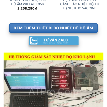
ĐỘ ẨM WIFI AT-T956
CẢNH BÁO NHIỆT ĐỘ TỦ
LẠNH, KHO VACCINE
2.258.280
₫
XEM THÊM THIẾT BỊ ĐO NHIỆT ĐỘ ĐỘ ẨM