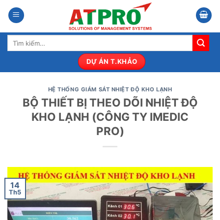
Bỏ
qua
nội
Tìm
dung
kiếm:
DỰ ÁN T.KHẢO
HỆ THỐNG GIÁM SÁT NHIỆT ĐỘ KHO LẠNH
BỘ THIẾT BỊ THEO DÕI NHIỆT ĐỘ
KHO LẠNH (CÔNG TY IMEDIC
PRO)
14
Th5