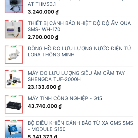
AT-THMS3.1
3.240.000
₫
THIẾT BỊ CẢNH BÁO NHIỆT ĐỘ ĐỘ ẨM QUA
SMS- WH-170
2.700.000
₫
ĐỒNG HỒ ĐO LƯU LƯỢNG NƯỚC ĐIỆN TỬ
LORA THÔNG MINH
MÁY ĐO LƯU LƯỢNG SIÊU ÂM CẦM TAY
SHENGDA TUF-2000H
23.133.600
₫
MÁY TÍNH CÔNG NGHIỆP - G15
43.740.000
₫
BỘ ĐIỀU KHIỂN CẢNH BÁO TỪ XA GMS SMS
- MODULE S150
5.341.373
₫