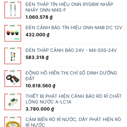
ĐÈN THÁP TÍN HIỆU ONN RYGBW NHẤP
NHÁY ONN-M4S-F
1.060.578
₫
ĐÈN CẢNH BÁO TÍN HIỆU ONN-M4B DC 12V
432.000
₫
ĐÈN THÁP CẢNH BÁO 24V - M4-50S-24V
583.318
₫
ĐỒNG HỒ HIỂN THỊ CHỈ SỐ DINH DƯỠNG
ĐẤT
10.618.560
₫
THIẾT BỊ PHÁT HIỆN CẢNH BÁO RÒ RỈ CHẤT
LỎNG NƯỚC A-LC1A
3.780.000
₫
CẢM BIẾN RÒ RỈ NƯỚC, DÂY PHÁT HIỆN RÒ
RỈ NƯỚC