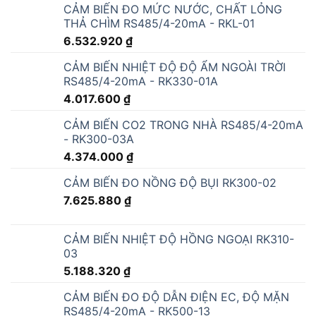
CẢM BIẾN ĐO MỨC NƯỚC, CHẤT LỎNG
THẢ CHÌM RS485/4-20mA - RKL-01
6.532.920
₫
CẢM BIẾN NHIỆT ĐỘ ĐỘ ẨM NGOÀI TRỜI
RS485/4-20mA - RK330-01A
4.017.600
₫
CẢM BIẾN CO2 TRONG NHÀ RS485/4-20mA
- RK300-03A
4.374.000
₫
CẢM BIẾN ĐO NỒNG ĐỘ BỤI RK300-02
7.625.880
₫
CẢM BIẾN NHIỆT ĐỘ HỒNG NGOẠI RK310-
03
5.188.320
₫
CẢM BIẾN ĐO ĐỘ DẪN ĐIỆN EC, ĐỘ MẶN
RS485/4-20mA - RK500-13