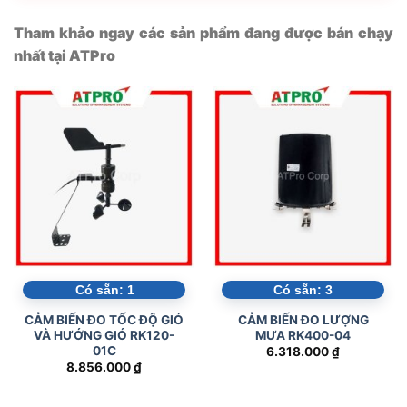
Tham khảo ngay các sản phẩm đang được bán chạy
nhất tại ATPro
Có sẵn:
1
Có sẵn:
3
CẢM BIẾN ĐO TỐC ĐỘ GIÓ
CẢM BIẾN ĐO LƯỢNG
VÀ HƯỚNG GIÓ RK120-
MƯA RK400-04
01C
6.318.000
₫
8.856.000
₫