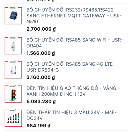
BỘ CHUYỂN ĐỔI RS232/RS485/RS422
SANG ETHERNET MQTT GATEWAY - USR-
N510
2.700.000
₫
BỘ CHUYỂN ĐỔI RS485 SANG WIFI - USR-
DR404
1.566.000
₫
BỘ CHUYỂN ĐỔI RS485 SANG 4G LTE -
USR-DR504-G
2.160.000
₫
ĐÈN TÍN HIỆU GIAO THÔNG ĐỎ - VÀNG -
XANH 200MM 8 INCH 12V
5.093.280
₫
ĐÈN THÁP TÍN HIỆU 3 MÀU 24V - M4F-
DC24V
984.199
₫