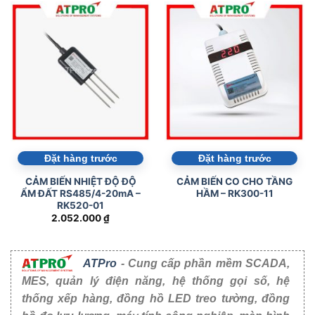
Đặt hàng trước
Đặt hàng trước
CẢM BIẾN NHIỆT ĐỘ ĐỘ
CẢM BIẾN CO CHO TẦNG
ẨM ĐẤT RS485/4-20mA –
HẦM – RK300-11
RK520-01
2.052.000
₫
ATPro
- Cung cấp phần mềm SCADA,
MES, quản lý điện năng, hệ thống gọi số, hệ
thống xếp hàng, đồng hồ LED treo tường, đồng