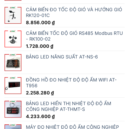
CẢM BIẾN ĐO TỐC ĐỘ GIÓ VÀ HƯỚNG GIÓ
RK120-01C
8.856.000
₫
CẢM BIẾN TỐC ĐỘ GIÓ RS485 Modbus RTU
- RK100-02
1.728.000
₫
BẢNG LED NĂNG SUẤT AT-NS-6
ĐỒNG HỒ ĐO NHIỆT ĐỘ ĐỘ ẨM WIFI AT-
T956
2.258.280
₫
BẢNG LED HIỂN THỊ NHIỆT ĐỘ ĐỘ ẨM
CÔNG NGHIỆP AT-THMT-S
4.233.600
₫
MÁY ĐO NHIỆT ĐỘ ĐỘ ẨM CÔNG NGHIỆP