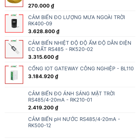
270.000
₫
CẢM BIẾN ĐO LƯỢNG MƯA NGOÀI TRỜI
RK400-09
3.628.800
₫
CẢM BIẾN NHIỆT ĐỘ ĐỘ ẨM ĐỘ DẪN ĐIỆN
EC ĐẤT RS485 - RK520-02
3.315.600
₫
CỔNG IOT GATEWAY CÔNG NGHIỆP - BL110
3.184.920
₫
CẢM BIẾN ĐO ÁNH SÁNG MẶT TRỜI
RS485/4-20mA - RK210-01
2.419.200
₫
CẢM BIẾN pH NƯỚC RS485/4-20mA -
RK500-12