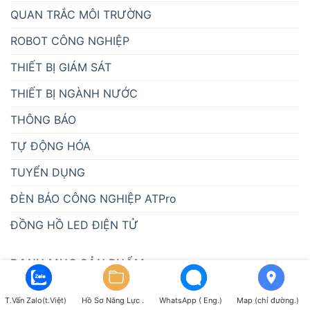
QUAN TRẮC MÔI TRƯỜNG
ROBOT CÔNG NGHIỆP
THIẾT BỊ GIÁM SÁT
THIẾT BỊ NGÀNH NƯỚC
THÔNG BÁO
TỰ ĐỘNG HÓA
TUYỂN DỤNG
ĐÈN BÁO CÔNG NGHIỆP ATPro
ĐỒNG HỒ LED ĐIỆN TỬ
DANH MỤC SẢN PHẨM
T.Vấn Zalo(t.Việt)
Hồ Sơ Năng Lực .
WhatsApp ( Eng.)
Map (chỉ đường.)
ATSCADA - PHẦN MỀM SCADA