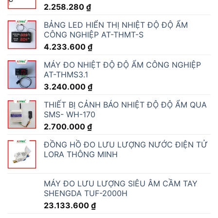
2.258.280
₫
BẢNG LED HIỂN THỊ NHIỆT ĐỘ ĐỘ ẨM
CÔNG NGHIỆP AT-THMT-S
4.233.600
₫
MÁY ĐO NHIỆT ĐỘ ĐỘ ẨM CÔNG NGHIỆP
AT-THMS3.1
3.240.000
₫
THIẾT BỊ CẢNH BÁO NHIỆT ĐỘ ĐỘ ẨM QUA
SMS- WH-170
2.700.000
₫
ĐỒNG HỒ ĐO LƯU LƯỢNG NƯỚC ĐIỆN TỬ
LORA THÔNG MINH
MÁY ĐO LƯU LƯỢNG SIÊU ÂM CẦM TAY
SHENGDA TUF-2000H
23.133.600
₫