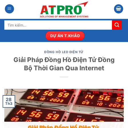
Bỏ
qua
nội
Tìm
dung
kiếm:
DỰ ÁN T.KHẢO
ĐỒNG HỒ LED ĐIỆN TỬ
Giải Pháp Đồng Hồ Điện Tử Đồng
Bộ Thời Gian Qua Internet
28
Th3