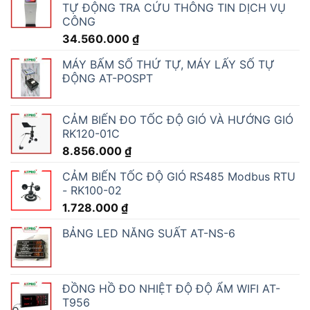
TỰ ĐỘNG TRA CỨU THÔNG TIN DỊCH VỤ
CÔNG
34.560.000
₫
MÁY BẤM SỐ THỨ TỰ, MÁY LẤY SỐ TỰ
ĐỘNG AT-POSPT
CẢM BIẾN ĐO TỐC ĐỘ GIÓ VÀ HƯỚNG GIÓ
RK120-01C
8.856.000
₫
CẢM BIẾN TỐC ĐỘ GIÓ RS485 Modbus RTU
- RK100-02
1.728.000
₫
BẢNG LED NĂNG SUẤT AT-NS-6
ĐỒNG HỒ ĐO NHIỆT ĐỘ ĐỘ ẨM WIFI AT-
T956