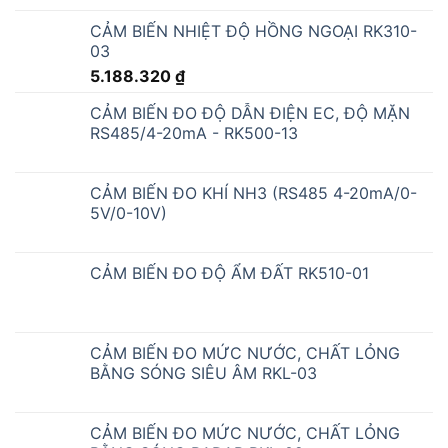
CẢM BIẾN NHIỆT ĐỘ HỒNG NGOẠI RK310-
03
5.188.320
₫
CẢM BIẾN ĐO ĐỘ DẪN ĐIỆN EC, ĐỘ MẶN
RS485/4-20mA - RK500-13
CẢM BIẾN ĐO KHÍ NH3 (RS485 4-20mA/0-
5V/0-10V)
CẢM BIẾN ĐO ĐỘ ẨM ĐẤT RK510-01
CẢM BIẾN ĐO MỨC NƯỚC, CHẤT LỎNG
BẰNG SÓNG SIÊU ÂM RKL-03
CẢM BIẾN ĐO MỨC NƯỚC, CHẤT LỎNG