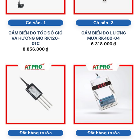
Có sẵn:
1
Có sẵn:
3
CẢM BIẾN ĐO TỐC ĐỘ GIÓ
CẢM BIẾN ĐO LƯỢNG
VÀ HƯỚNG GIÓ RK120-
MƯA RK400-04
01C
6.318.000
₫
8.856.000
₫
Đặt hàng trước
Đặt hàng trước