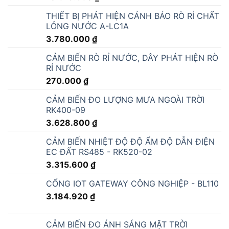
THIẾT BỊ PHÁT HIỆN CẢNH BÁO RÒ RỈ CHẤT
LỎNG NƯỚC A-LC1A
3.780.000
₫
CẢM BIẾN RÒ RỈ NƯỚC, DÂY PHÁT HIỆN RÒ
RỈ NƯỚC
270.000
₫
CẢM BIẾN ĐO LƯỢNG MƯA NGOÀI TRỜI
RK400-09
3.628.800
₫
CẢM BIẾN NHIỆT ĐỘ ĐỘ ẨM ĐỘ DẪN ĐIỆN
EC ĐẤT RS485 - RK520-02
3.315.600
₫
CỔNG IOT GATEWAY CÔNG NGHIỆP - BL110
3.184.920
₫
CẢM BIẾN ĐO ÁNH SÁNG MẶT TRỜI