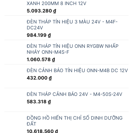
XANH 200MM 8 INCH 12V
5.093.280
₫
ĐÈN THÁP TÍN HIỆU 3 MÀU 24V - M4F-
DC24V
984.199
₫
ĐÈN THÁP TÍN HIỆU ONN RYGBW NHẤP
NHÁY ONN-M4S-F
1.060.578
₫
ĐÈN CẢNH BÁO TÍN HIỆU ONN-M4B DC 12V
432.000
₫
ĐÈN THÁP CẢNH BÁO 24V - M4-50S-24V
583.318
₫
ĐỒNG HỒ HIỂN THỊ CHỈ SỐ DINH DƯỠNG
ĐẤT
10.618.560
₫