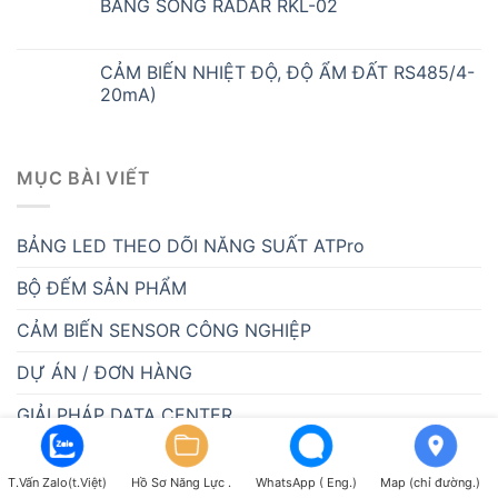
BẰNG SÓNG RADAR RKL-02
CẢM BIẾN NHIỆT ĐỘ, ĐỘ ẨM ĐẤT RS485/4-
20mA)
MỤC BÀI VIẾT
BẢNG LED THEO DÕI NĂNG SUẤT ATPro
BỘ ĐẾM SẢN PHẨM
CẢM BIẾN SENSOR CÔNG NGHIỆP
DỰ ÁN / ĐƠN HÀNG
GIẢI PHÁP DATA CENTER
GIẢI PHÁP KIOSK THÔNG MINH
T.Vấn Zalo(t.Việt)
Hồ Sơ Năng Lực .
WhatsApp ( Eng.)
Map (chỉ đường.)