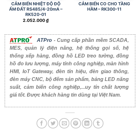
CẢM BIẾN NHIỆT ĐỘ ĐỘ
CẢM BIẾN CO CHO TẦNG
ẨM ĐẤT RS485/4-20mA –
HẦM – RK300-11
RK520-01
2.052.000
₫
ATPro
- Cung cấp phần mềm SCADA,
MES, quản lý điện năng, hệ thống gọi số, hệ
thống xếp hàng, đồng hồ LED treo tường, đồng
hồ đo lưu lượng, máy tính công nghiệp, màn hình
HMI, IoT Gateway, đèn tín hiệu, đèn giao thông,
đèn máy CNC, bộ đếm sản phẩm, bảng LED năng
suất, cảm biến công nghiệp,...uy tín chất lượng
giá tốt. Được khách hàng tin dùng tại Việt Nam.