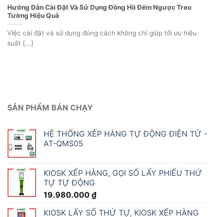
Hướng Dẫn Cài Đặt Và Sử Dụng Đồng Hồ Đếm Ngược Treo
Tường Hiệu Quả
Việc cài đặt và sử dụng đúng cách không chỉ giúp tối ưu hiệu
suất [...]
SẢN PHẨM BÁN CHẠY
HỆ THỐNG XẾP HÀNG TỰ ĐỘNG ĐIỆN TỬ -
AT-QMS05
KIOSK XẾP HÀNG, GỌI SỐ LẤY PHIẾU THỨ
TỰ TỰ ĐỘNG
19.980.000
₫
KIOSK LẤY SỐ THỨ TỰ, KIOSK XẾP HÀNG