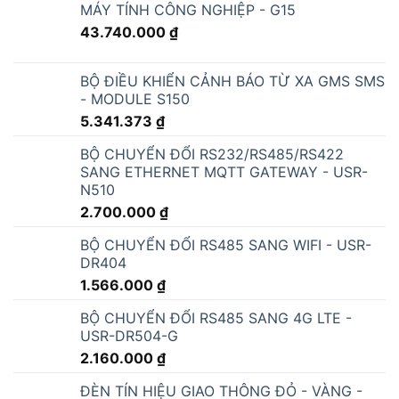
MÁY TÍNH CÔNG NGHIỆP - G15
43.740.000
₫
BỘ ĐIỀU KHIỂN CẢNH BÁO TỪ XA GMS SMS
- MODULE S150
5.341.373
₫
BỘ CHUYỂN ĐỔI RS232/RS485/RS422
SANG ETHERNET MQTT GATEWAY - USR-
N510
2.700.000
₫
BỘ CHUYỂN ĐỔI RS485 SANG WIFI - USR-
DR404
1.566.000
₫
BỘ CHUYỂN ĐỔI RS485 SANG 4G LTE -
USR-DR504-G
2.160.000
₫
ĐÈN TÍN HIỆU GIAO THÔNG ĐỎ - VÀNG -