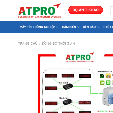
Bỏ
qua
T
DỰ ÁN T.KHẢO
k
nội
dung
MÁY TÍNH CÔNG NGHIỆP
CẢM BIẾN
ĐÈN BÁO
THIẾT
TRANG CHỦ
/
ĐỒNG BỘ THỜI GIAN