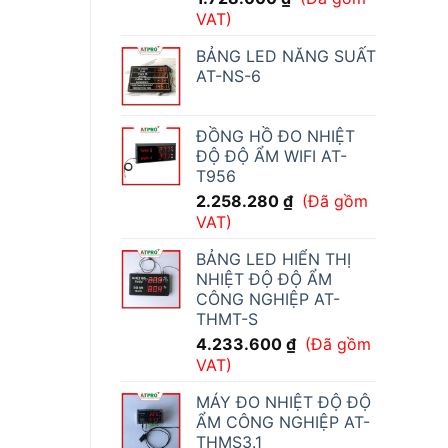
VAT)
BẢNG LED NĂNG SUẤT
AT-NS-6
ĐỒNG HỒ ĐO NHIỆT
ĐỘ ĐỘ ẨM WIFI AT-
T956
2.258.280
₫
(Đã gồm
VAT)
BẢNG LED HIỂN THỊ
NHIỆT ĐỘ ĐỘ ẨM
CÔNG NGHIỆP AT-
THMT-S
4.233.600
₫
(Đã gồm
VAT)
MÁY ĐO NHIỆT ĐỘ ĐỘ
ẨM CÔNG NGHIỆP AT-
THMS3.1