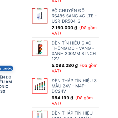
VAT)
BỘ CHUYỂN ĐỔI
RS485 SANG 4G LTE -
USR-DR504-G
2.160.000
₫
(Đã gồm
VAT)
ĐÈN TÍN HIỆU GIAO
THÔNG ĐỎ - VÀNG -
XANH 200MM 8 INCH
12V
5.093.280
₫
(Đã gồm
g trước
VAT)
ẾN ĐO
ĐÈN THÁP TÍN HIỆU 3
ÊU ÂM
MÀU 24V - M4F-
ONIC
DC24V
30
984.199
₫
(Đã gồm
VAT)
ĐÈN THÁP TÍN HIỆU