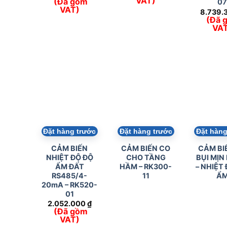
VAT)
(Đã gồm
0
VAT)
8.739.
(Đã 
VA
Đặt hàng trước
Đặt hàng trước
Đặt hàng
CẢM BIẾN
CẢM BIẾN CO
CẢM BI
NHIỆT ĐỘ ĐỘ
CHO TẦNG
BỤI MỊN
ẨM ĐẤT
HẦM – RK300-
– NHIỆT 
RS485/4-
11
Ẩ
20mA – RK520-
01
2.052.000
₫
(Đã gồm
VAT)