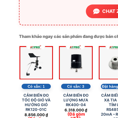
CHAT 
Tham khảo ngay các sản phẩm đang được bán ch
Có sẵn:
1
Có sẵn:
3
Đặt hàng
CẢM BIẾN ĐO
CẢM BIẾN ĐO
CẢM BIẾ
TỐC ĐỘ GIÓ VÀ
LƯỢNG MƯA
XẠ TIA
HƯỚNG GIÓ
RK400-04
TÍM 
RK120-01C
RS485
6.318.000
₫
(Đã gồm
20mA – 
8.856.000
₫