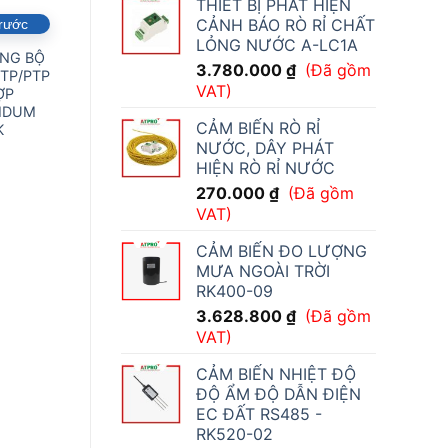
THIẾT BỊ PHÁT HIỆN
CẢNH BÁO RÒ RỈ CHẤT
trước
Đặt hàng trước
Đặt hàng trước
LỎNG NƯỚC A-LC1A
ỒNG BỘ
ĐỒNG HỒ TREO
ĐỒNG HỒ ĐỒNG BỘ
3.780.000
₫
(Đã gồm
NTP/PTP
TƯỜNG PoE ANALOG
THỜI GIAN GPS
VAT)
ỢP
MODEL:
GTD366R4
IDUM
GTD360SA/GTD360BP
CẢM BIẾN RÒ RỈ
K
NƯỚC, DÂY PHÁT
HIỆN RÒ RỈ NƯỚC
270.000
₫
(Đã gồm
VAT)
CẢM BIẾN ĐO LƯỢNG
MƯA NGOÀI TRỜI
RK400-09
3.628.800
₫
(Đã gồm
VAT)
CẢM BIẾN NHIỆT ĐỘ
ĐỘ ẨM ĐỘ DẪN ĐIỆN
EC ĐẤT RS485 -
RK520-02