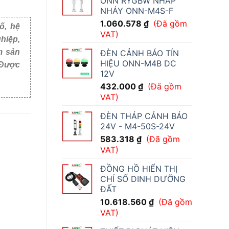
ONN RYGBW NHẤP
NHÁY ONN-M4S-F
1.060.578
₫
(Đã gồm
ố, hệ
VAT)
hiệp,
m sản
ĐÈN CẢNH BÁO TÍN
HIỆU ONN-M4B DC
i Việt
12V
432.000
₫
(Đã gồm
VAT)
ĐÈN THÁP CẢNH BÁO
24V - M4-50S-24V
583.318
₫
(Đã gồm
VAT)
ĐỒNG HỒ HIỂN THỊ
CHỈ SỐ DINH DƯỠNG
ĐẤT
10.618.560
₫
(Đã gồm
VAT)