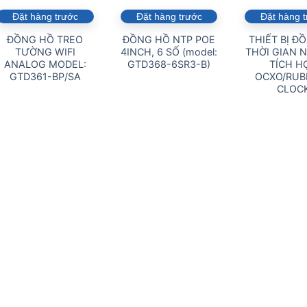
Đặt hàng trước
Đặt hàng trước
Đặt hàng 
ĐỒNG HỒ TREO
ĐỒNG HỒ NTP POE
THIẾT BỊ Đ
TƯỜNG WIFI
4INCH, 6 SỐ (model:
THỜI GIAN 
ANALOG MODEL:
GTD368-6SR3-B)
TÍCH H
GTD361-BP/SA
OCXO/RUB
CLOC