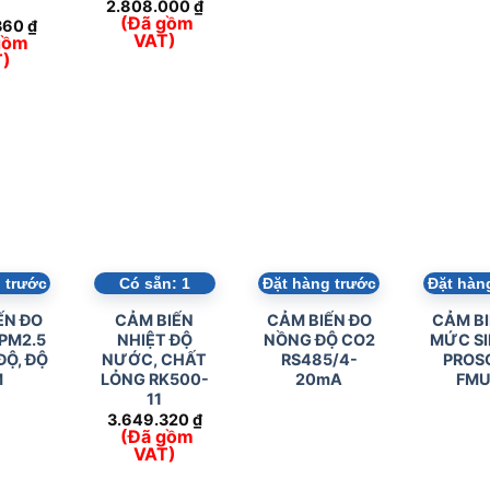
7
2.808.000
₫
(Đã gồm
360
₫
VAT)
gồm
T)
 trước
Có sẵn:
1
Đặt hàng trước
Đặt hàn
ẾN ĐO
CẢM BIẾN
CẢM BIẾN ĐO
CẢM BI
 PM2.5
NHIỆT ĐỘ
NỒNG ĐỘ CO2
MỨC SI
ĐỘ, ĐỘ
NƯỚC, CHẤT
RS485/4-
PROS
M
LỎNG RK500-
20mA
FMU
11
3.649.320
₫
(Đã gồm
VAT)