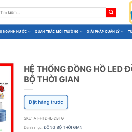
ìm
iếm:
 BỊ NGÀNH NƯỚC
QUAN TRẮC MÔI TRƯỜNG
GIẢI PHÁP QUẢN LÝ
T
HỆ THỐNG ĐỒNG HỒ LED 
BỘ THỜI GIAN
Đặt hàng trước
SKU:
AT-HTĐHL-ĐBTG
Danh mục:
ĐỒNG BỘ THỜI GIAN