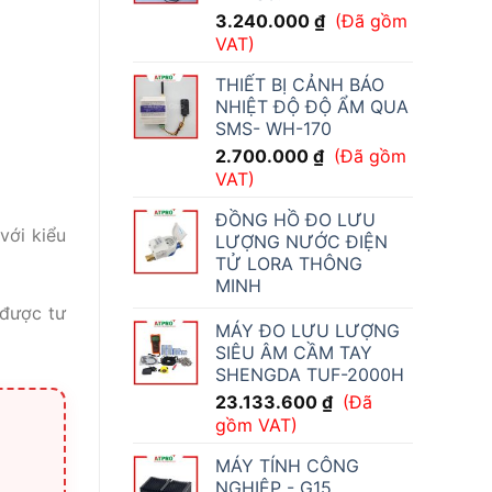
3.240.000
₫
(Đã gồm
VAT)
THIẾT BỊ CẢNH BÁO
NHIỆT ĐỘ ĐỘ ẨM QUA
SMS- WH-170
2.700.000
₫
(Đã gồm
VAT)
ĐỒNG HỒ ĐO LƯU
với kiểu
LƯỢNG NƯỚC ĐIỆN
TỬ LORA THÔNG
MINH
được tư
MÁY ĐO LƯU LƯỢNG
SIÊU ÂM CẦM TAY
SHENGDA TUF-2000H
23.133.600
₫
(Đã
gồm VAT)
MÁY TÍNH CÔNG
NGHIỆP - G15