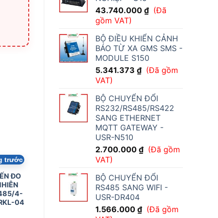
43.740.000
₫
(Đã
gồm VAT)
BỘ ĐIỀU KHIỂN CẢNH
BÁO TỪ XA GMS SMS -
MODULE S150
5.341.373
₫
(Đã gồm
VAT)
BỘ CHUYỂN ĐỔI
RS232/RS485/RS422
SANG ETHERNET
MQTT GATEWAY -
USR-N510
2.700.000
₫
(Đã gồm
VAT)
g trước
ẾN ĐO
BỘ CHUYỂN ĐỔI
HIÊN
RS485 SANG WIFI -
485/4-
USR-DR404
RKL-04
1.566.000
₫
(Đã gồm