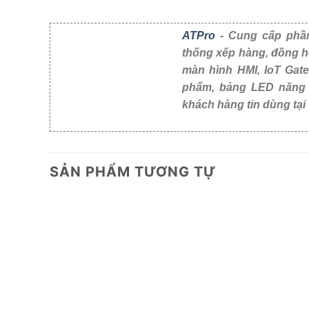
ATPro
- Cung cấp phần
thống xếp hàng, đồng h
màn hình HMI, IoT Gat
phẩm, bảng LED năng suất, cảm biến công nghiệp
Nam.
SẢN PHẨM TƯƠNG TỰ