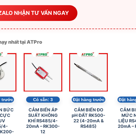
ZALO NHẬN TƯ VẤN NGAY
ạy nhất tại ATPro
 trước
Có sẵn:
3
Đặt hàng trước
Đặt hàn
N BỨC
CẢM BIẾN ÁP
CẢM BIẾN ĐO
CẢM BI
 CỰC
SUẤT KHÔNG
pH ĐẤT RK500-
MỨC N
UV
KHÍ RS485/4-
22 (4-20mA &
LIỆU RS
/4-
20mA – RK300-
RS485)
20mA – 
RK200-
12