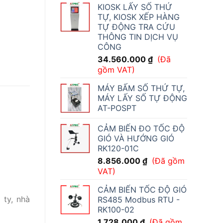
KIOSK LẤY SỐ THỨ
TỰ, KIOSK XẾP HÀNG
TỰ ĐỘNG TRA CỨU
THÔNG TIN DỊCH VỤ
CÔNG
34.560.000
₫
(Đã
gồm VAT)
MÁY BẤM SỐ THỨ TỰ,
MÁY LẤY SỐ TỰ ĐỘNG
AT-POSPT
CẢM BIẾN ĐO TỐC ĐỘ
GIÓ VÀ HƯỚNG GIÓ
RK120-01C
8.856.000
₫
(Đã gồm
VAT)
CẢM BIẾN TỐC ĐỘ GIÓ
 ty, nhà
RS485 Modbus RTU -
RK100-02
1.728.000
₫
(Đã gồm