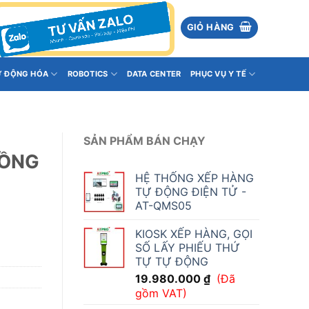
GIỎ HÀNG
Ự ĐỘNG HÓA
ROBOTICS
DATA CENTER
PHỤC VỤ Y TẾ
SẢN PHẨM BÁN CHẠY
ĐỒNG
HỆ THỐNG XẾP HÀNG
TỰ ĐỘNG ĐIỆN TỬ -
AT-QMS05
KIOSK XẾP HÀNG, GỌI
SỐ LẤY PHIẾU THỨ
TỰ TỰ ĐỘNG
19.980.000
₫
(Đã
gồm VAT)