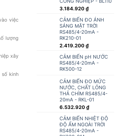
CÔNG NGHIỆP - BL110
3.184.920
₫
CẢM BIẾN ĐO ÁNH
vào việc
SÁNG MẶT TRỜI
RS485/4-20mA -
số lượng
RK210-01
2.419.200
₫
hiệp xây
CẢM BIẾN pH NƯỚC
RS485/4-20mA -
RK500-12
 số kinh
CẢM BIẾN ĐO MỨC
NƯỚC, CHẤT LỎNG
THẢ CHÌM RS485/4-
20mA - RKL-01
6.532.920
₫
CẢM BIẾN NHIỆT ĐỘ
ĐỘ ẨM NGOÀI TRỜI
RS485/4-20mA -