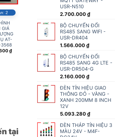
MQTT GATEWAY -
USR-N510
ẵn:
2
2.700.000
₫
HÌNH
BỘ CHUYỂN ĐỔI
 GIÁ
RS485 SANG WIFI -
LƯỢNG
USR-DR404
Ụ AT-
-3568
1.566.000
₫
.600
₫
BỘ CHUYỂN ĐỔI
RS485 SANG 4G LTE -
USR-DR504-G
2.160.000
₫
ĐÈN TÍN HIỆU GIAO
THÔNG ĐỎ - VÀNG -
XANH 200MM 8 INCH
12V
5.093.280
₫
ĐÈN THÁP TÍN HIỆU 3
n tại
MÀU 24V - M4F-