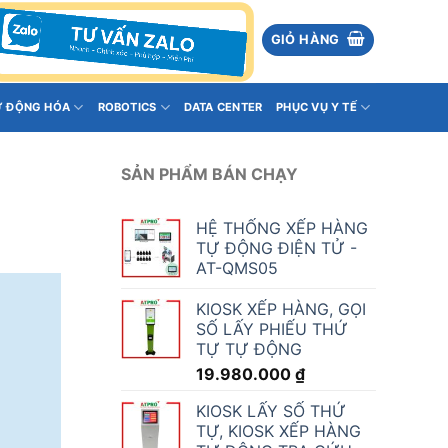
GIỎ HÀNG
Ự ĐỘNG HÓA
ROBOTICS
DATA CENTER
PHỤC VỤ Y TẾ
SẢN PHẨM BÁN CHẠY
HỆ THỐNG XẾP HÀNG
TỰ ĐỘNG ĐIỆN TỬ -
AT-QMS05
KIOSK XẾP HÀNG, GỌI
SỐ LẤY PHIẾU THỨ
TỰ TỰ ĐỘNG
19.980.000
₫
KIOSK LẤY SỐ THỨ
TỰ, KIOSK XẾP HÀNG