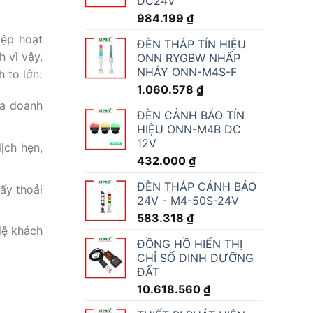
DC24V
984.199
₫
iệp hoạt
ĐÈN THÁP TÍN HIỆU
 vì vậy,
ONN RYGBW NHẤP
NHÁY ONN-M4S-F
h to lớn:
1.060.578
₫
ủa doanh
ĐÈN CẢNH BÁO TÍN
HIỆU ONN-M4B DC
12V
ịch hẹn,
432.000
₫
ĐÈN THÁP CẢNH BÁO
ấy thoải
24V - M4-50S-24V
583.318
₫
lệ khách
ĐỒNG HỒ HIỂN THỊ
CHỈ SỐ DINH DƯỠNG
ĐẤT
10.618.560
₫