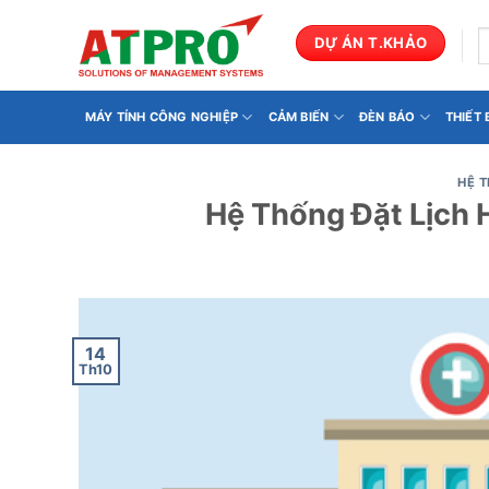
Bỏ
qua
T
DỰ ÁN T.KHẢO
k
nội
dung
MÁY TÍNH CÔNG NGHIỆP
CẢM BIẾN
ĐÈN BÁO
THIẾT
HỆ 
Hệ Thống Đặt Lịch 
14
Th10