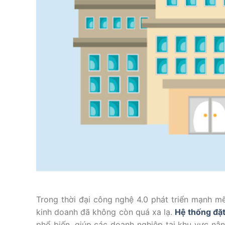
Trong thời đại công nghệ 4.0 phát triển mạnh mẽ
kinh doanh đã không còn quá xa lạ.
Hệ thống đặt
phổ biến, giúp các doanh nghiệp tại khu vực nâ