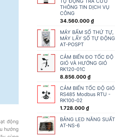
TỰ ĐỘNG TRA CỨU
THÔNG TIN DỊCH VỤ
CÔNG
34.560.000
₫
MÁY BẤM SỐ THỨ TỰ,
MÁY LẤY SỐ TỰ ĐỘNG
AT-POSPT
CẢM BIẾN ĐO TỐC ĐỘ
GIÓ VÀ HƯỚNG GIÓ
RK120-01C
8.856.000
₫
CẢM BIẾN TỐC ĐỘ GIÓ
RS485 Modbus RTU -
RK100-02
1.728.000
₫
BẢNG LED NĂNG SUẤT
oạt động
AT-NS-6
xu hướng
Hãy cùng