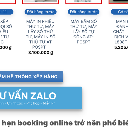
n:
11
Đặt hàng trước
Đặt hàng trước
Có s
 XẾP
MÁY IN PHIẾU
MÁY BẤM SỐ
MÀN 
ỌI SỐ
THỨ TỰ, MÁY
THỨ TỰ, MÁY
ĐÁNH
HIẾU
LẤY SỐ THỨ
LẤY SỐ TỰ
CHẤT 
Ự TỰ
TỰ, MÁY IN SỐ
ĐỘNG AT-
DỊCH V
NG
THỨ TỰ AT
POSPT
L808T
POSPT 1
.000
₫
5.205
8.100.000
₫
ÊM HỆ THỐNG XẾP HÀNG
h hẹn booking online trở nên phổ biế