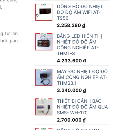
ĐỒNG HỒ ĐO NHIỆT
.
ĐỘ ĐỘ ẨM WIFI AT-
T956
2.258.280
₫
g tự lên
BẢNG LED HIỂN THỊ
hời gian
NHIỆT ĐỘ ĐỘ ẨM
CÔNG NGHIỆP AT-
THMT-S
4.233.600
₫
MÁY ĐO NHIỆT ĐỘ ĐỘ
ẨM CÔNG NGHIỆP AT-
THMS3.1
3.240.000
₫
THIẾT BỊ CẢNH BÁO
NHIỆT ĐỘ ĐỘ ẨM QUA
SMS- WH-170
2.700.000
₫