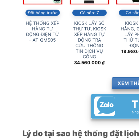
Đặt hàng trước
Có sẵn:
7
Có sẵ
HỆ THỐNG XẾP
KIOSK LẤY SỐ
KIOSK
HÀNG TỰ
THỨ TỰ, KIOSK
HÀNG, G
ĐỘNG ĐIỆN TỬ
XẾP HÀNG TỰ
LẤY P
– AT-QMS05
ĐỘNG TRA
THỨ T
CỨU THÔNG
ĐỘ
TIN DỊCH VỤ
19.980
CÔNG
34.560.000
₫
XEM TH
Lý do tại sao hệ thống đặt lịc