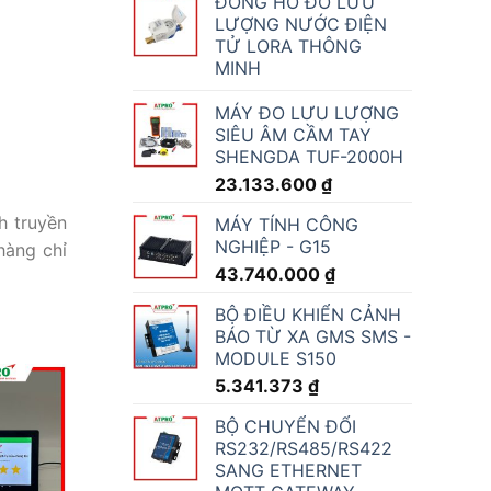
ĐỒNG HỒ ĐO LƯU
LƯỢNG NƯỚC ĐIỆN
TỬ LORA THÔNG
MINH
MÁY ĐO LƯU LƯỢNG
SIÊU ÂM CẦM TAY
SHENGDA TUF-2000H
23.133.600
₫
h truyền
MÁY TÍNH CÔNG
NGHIỆP - G15
hàng chỉ
43.740.000
₫
BỘ ĐIỀU KHIỂN CẢNH
BÁO TỪ XA GMS SMS -
MODULE S150
5.341.373
₫
BỘ CHUYỂN ĐỔI
RS232/RS485/RS422
SANG ETHERNET