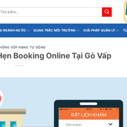
ìm
iếm:
 BỊ NGÀNH NƯỚC
QUAN TRẮC MÔI TRƯỜNG
GIẢI PHÁP QUẢN LÝ
T
THỐNG XẾP HÀNG TỰ ĐỘNG
Hẹn Booking Online Tại Gò Vấp