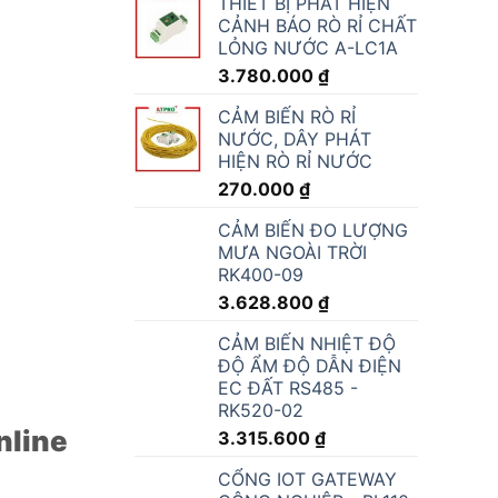
THIẾT BỊ PHÁT HIỆN
CẢNH BÁO RÒ RỈ CHẤT
LỎNG NƯỚC A-LC1A
3.780.000
₫
CẢM BIẾN RÒ RỈ
NƯỚC, DÂY PHÁT
HIỆN RÒ RỈ NƯỚC
270.000
₫
CẢM BIẾN ĐO LƯỢNG
MƯA NGOÀI TRỜI
RK400-09
3.628.800
₫
CẢM BIẾN NHIỆT ĐỘ
ĐỘ ẨM ĐỘ DẪN ĐIỆN
EC ĐẤT RS485 -
RK520-02
nline
3.315.600
₫
CỔNG IOT GATEWAY