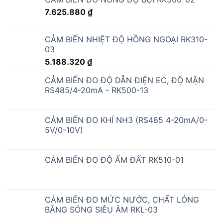
7.625.880
₫
CẢM BIẾN NHIỆT ĐỘ HỒNG NGOẠI RK310-
03
5.188.320
₫
CẢM BIẾN ĐO ĐỘ DẪN ĐIỆN EC, ĐỘ MẶN
RS485/4-20mA - RK500-13
CẢM BIẾN ĐO KHÍ NH3 (RS485 4-20mA/0-
5V/0-10V)
CẢM BIẾN ĐO ĐỘ ẨM ĐẤT RK510-01
CẢM BIẾN ĐO MỨC NƯỚC, CHẤT LỎNG
BẰNG SÓNG SIÊU ÂM RKL-03