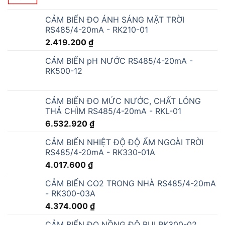
CẢM BIẾN ĐO ÁNH SÁNG MẶT TRỜI
RS485/4-20mA - RK210-01
2.419.200
₫
CẢM BIẾN pH NƯỚC RS485/4-20mA -
RK500-12
CẢM BIẾN ĐO MỨC NƯỚC, CHẤT LỎNG
THẢ CHÌM RS485/4-20mA - RKL-01
6.532.920
₫
CẢM BIẾN NHIỆT ĐỘ ĐỘ ẨM NGOÀI TRỜI
RS485/4-20mA - RK330-01A
4.017.600
₫
CẢM BIẾN CO2 TRONG NHÀ RS485/4-20mA
- RK300-03A
4.374.000
₫
CẢM BIẾN ĐO NỒNG ĐỘ BỤI RK300-02