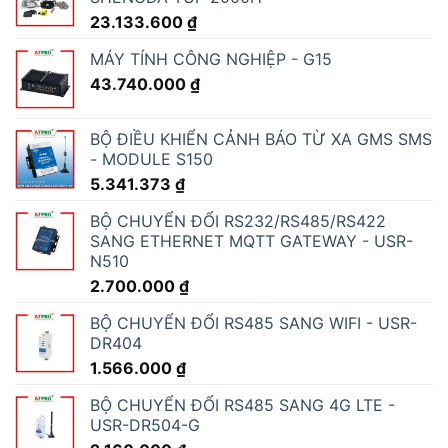
23.133.600
₫
MÁY TÍNH CÔNG NGHIỆP - G15
43.740.000
₫
BỘ ĐIỀU KHIỂN CẢNH BÁO TỪ XA GMS SMS
- MODULE S150
5.341.373
₫
BỘ CHUYỂN ĐỔI RS232/RS485/RS422
SANG ETHERNET MQTT GATEWAY - USR-
N510
2.700.000
₫
BỘ CHUYỂN ĐỔI RS485 SANG WIFI - USR-
DR404
1.566.000
₫
BỘ CHUYỂN ĐỔI RS485 SANG 4G LTE -
USR-DR504-G