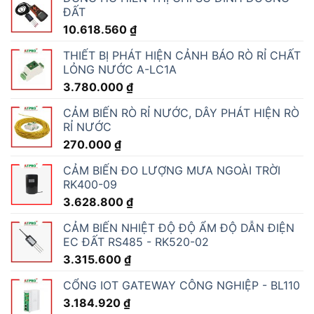
ĐẤT
10.618.560
₫
THIẾT BỊ PHÁT HIỆN CẢNH BÁO RÒ RỈ CHẤT
LỎNG NƯỚC A-LC1A
3.780.000
₫
CẢM BIẾN RÒ RỈ NƯỚC, DÂY PHÁT HIỆN RÒ
RỈ NƯỚC
270.000
₫
CẢM BIẾN ĐO LƯỢNG MƯA NGOÀI TRỜI
RK400-09
3.628.800
₫
CẢM BIẾN NHIỆT ĐỘ ĐỘ ẨM ĐỘ DẪN ĐIỆN
EC ĐẤT RS485 - RK520-02
3.315.600
₫
CỔNG IOT GATEWAY CÔNG NGHIỆP - BL110
3.184.920
₫