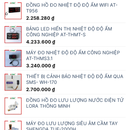
ĐỒNG HỒ ĐO NHIỆT ĐỘ ĐỘ ẨM WIFI AT-
T956
2.258.280
₫
BẢNG LED HIỂN THỊ NHIỆT ĐỘ ĐỘ ẨM
CÔNG NGHIỆP AT-THMT-S
4.233.600
₫
MÁY ĐO NHIỆT ĐỘ ĐỘ ẨM CÔNG NGHIỆP
AT-THMS3.1
3.240.000
₫
THIẾT BỊ CẢNH BÁO NHIỆT ĐỘ ĐỘ ẨM QUA
SMS- WH-170
2.700.000
₫
ĐỒNG HỒ ĐO LƯU LƯỢNG NƯỚC ĐIỆN TỬ
LORA THÔNG MINH
MÁY ĐO LƯU LƯỢNG SIÊU ÂM CẦM TAY
SHENGDA TUF-2000H