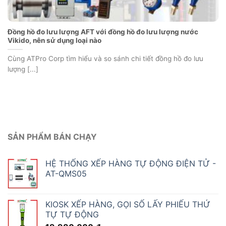
Đồng hồ đo lưu lượng AFT với đồng hồ đo lưu lượng nước
Vikido, nên sử dụng loại nào
Cùng ATPro Corp tìm hiểu và so sánh chi tiết đồng hồ đo lưu
lượng [...]
SẢN PHẨM BÁN CHẠY
HỆ THỐNG XẾP HÀNG TỰ ĐỘNG ĐIỆN TỬ -
AT-QMS05
KIOSK XẾP HÀNG, GỌI SỐ LẤY PHIẾU THỨ
TỰ TỰ ĐỘNG