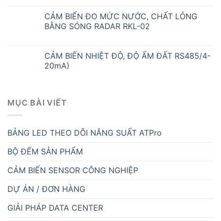
CẢM BIẾN ĐO MỨC NƯỚC, CHẤT LỎNG
BẰNG SÓNG RADAR RKL-02
CẢM BIẾN NHIỆT ĐỘ, ĐỘ ẨM ĐẤT RS485/4-
20mA)
MỤC BÀI VIẾT
BẢNG LED THEO DÕI NĂNG SUẤT ATPro
BỘ ĐẾM SẢN PHẨM
CẢM BIẾN SENSOR CÔNG NGHIỆP
DỰ ÁN / ĐƠN HÀNG
GIẢI PHÁP DATA CENTER