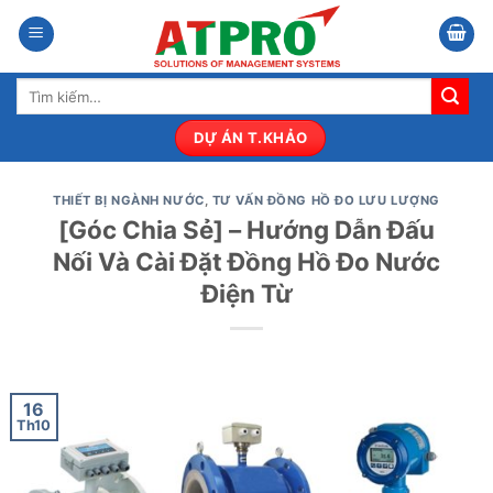
Bỏ
qua
nội
Tìm
dung
kiếm:
DỰ ÁN T.KHẢO
THIẾT BỊ NGÀNH NƯỚC
,
TƯ VẤN ĐỒNG HỒ ĐO LƯU LƯỢNG
[Góc Chia Sẻ] – Hướng Dẫn Đấu
Nối Và Cài Đặt Đồng Hồ Đo Nước
Điện Từ
16
Th10