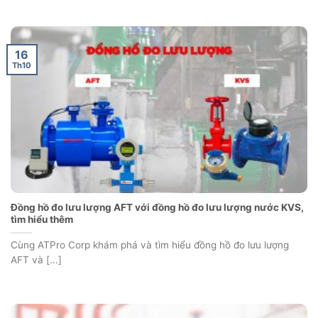
16
Th10
Đồng hồ đo lưu lượng AFT với đồng hồ đo lưu lượng nước KVS,
tìm hiểu thêm
Cùng ATPro Corp khám phá và tìm hiểu đồng hồ đo lưu lượng
AFT và [...]