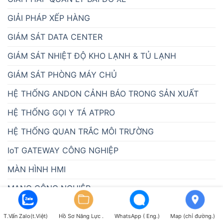
GIẢI PHÁP XẾP HÀNG
GIÁM SÁT DATA CENTER
GIÁM SÁT NHIỆT ĐỘ KHO LẠNH & TỦ LẠNH
GIÁM SÁT PHÒNG MÁY CHỦ
HỆ THỐNG ANDON CẢNH BÁO TRONG SẢN XUẤT
HỆ THỐNG GỌI Y TÁ ATPRO
HỆ THỐNG QUAN TRẮC MÔI TRƯỜNG
IoT GATEWAY CÔNG NGHIỆP
MÀN HÌNH HMI
MẠNG CÔNG NGHIỆP
MÁY TÍNH CÔNG NGHIỆP ATPRO
T.Vấn Zalo(t.Việt)
Hồ Sơ Năng Lực .
WhatsApp ( Eng.)
Map (chỉ đường.)