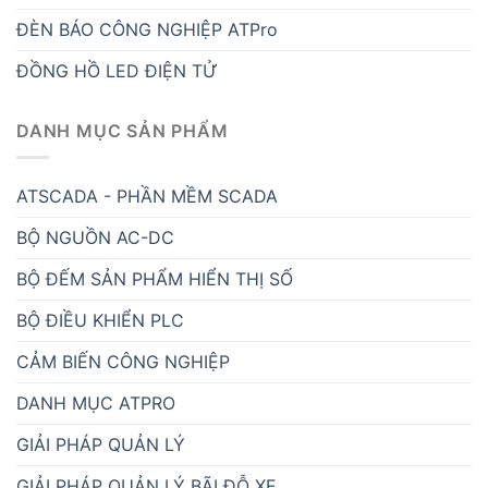
ĐÈN BÁO CÔNG NGHIỆP ATPro
ĐỒNG HỒ LED ĐIỆN TỬ
DANH MỤC SẢN PHẨM
ATSCADA - PHẦN MỀM SCADA
BỘ NGUỒN AC-DC
BỘ ĐẾM SẢN PHẨM HIỂN THỊ SỐ
BỘ ĐIỀU KHIỂN PLC
CẢM BIẾN CÔNG NGHIỆP
DANH MỤC ATPRO
GIẢI PHÁP QUẢN LÝ
GIẢI PHÁP QUẢN LÝ BÃI ĐỖ XE