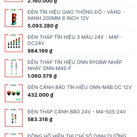
2.160.000
₫
ĐÈN TÍN HIỆU GIAO THÔNG ĐỎ - VÀNG -
XANH 200MM 8 INCH 12V
5.093.280
₫
ĐÈN THÁP TÍN HIỆU 3 MÀU 24V - M4F-
DC24V
984.199
₫
ĐÈN THÁP TÍN HIỆU ONN RYGBW NHẤP
NHÁY ONN-M4S-F
1.060.578
₫
ĐÈN CẢNH BÁO TÍN HIỆU ONN-M4B DC 12V
432.000
₫
ĐÈN THÁP CẢNH BÁO 24V - M4-50S-24V
583.318
₫
ĐỒNG HỒ HIỂN THỊ CHỈ SỐ DINH DƯỠNG