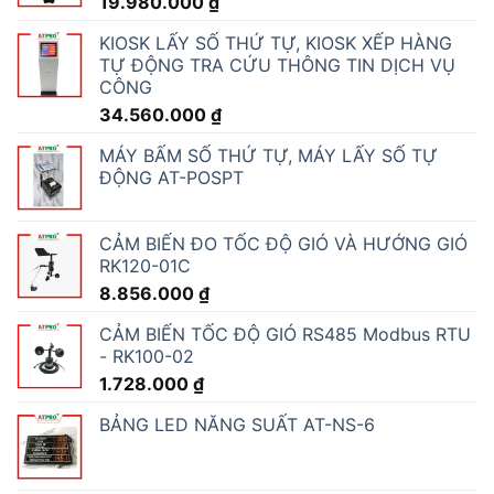
19.980.000
₫
KIOSK LẤY SỐ THỨ TỰ, KIOSK XẾP HÀNG
TỰ ĐỘNG TRA CỨU THÔNG TIN DỊCH VỤ
CÔNG
34.560.000
₫
MÁY BẤM SỐ THỨ TỰ, MÁY LẤY SỐ TỰ
ĐỘNG AT-POSPT
CẢM BIẾN ĐO TỐC ĐỘ GIÓ VÀ HƯỚNG GIÓ
RK120-01C
8.856.000
₫
CẢM BIẾN TỐC ĐỘ GIÓ RS485 Modbus RTU
- RK100-02
1.728.000
₫
BẢNG LED NĂNG SUẤT AT-NS-6