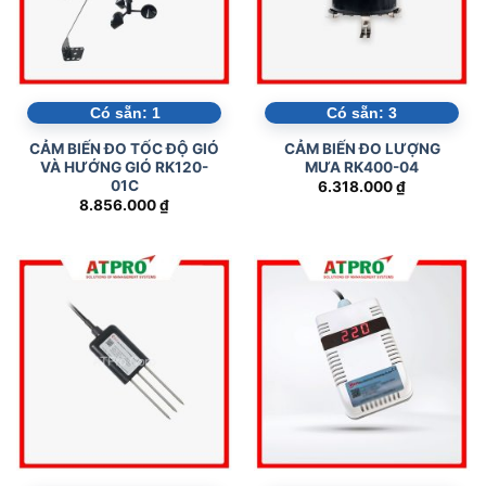
Có sẵn:
1
Có sẵn:
3
CẢM BIẾN ĐO TỐC ĐỘ GIÓ
CẢM BIẾN ĐO LƯỢNG
VÀ HƯỚNG GIÓ RK120-
MƯA RK400-04
01C
6.318.000
₫
8.856.000
₫