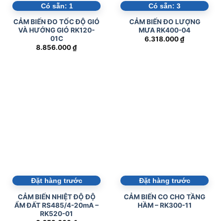
Có sẵn:
1
Có sẵn:
3
CẢM BIẾN ĐO TỐC ĐỘ GIÓ
CẢM BIẾN ĐO LƯỢNG
VÀ HƯỚNG GIÓ RK120-
MƯA RK400-04
01C
6.318.000
₫
8.856.000
₫
Đặt hàng trước
Đặt hàng trước
CẢM BIẾN NHIỆT ĐỘ ĐỘ
CẢM BIẾN CO CHO TẦNG
ẨM ĐẤT RS485/4-20mA –
HẦM – RK300-11
RK520-01