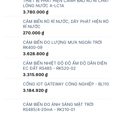
CẢM BIẾN RÒ RỈ NƯỚC, DÂY PHÁT HIỆN RÒ
RỈ NƯỚC
270.000
₫
CẢM BIẾN ĐO LƯỢNG MƯA NGOÀI TRỜI
RK400-09
3.628.800
₫
CẢM BIẾN NHIỆT ĐỘ ĐỘ ẨM ĐỘ DẪN ĐIỆN
EC ĐẤT RS485 - RK520-02
3.315.600
₫
CỔNG IOT GATEWAY CÔNG NGHIỆP - BL110
3.184.920
₫
CẢM BIẾN ĐO ÁNH SÁNG MẶT TRỜI
RS485/4-20mA - RK210-01
2.419.200
₫
CẢM BIẾN pH NƯỚC RS485/4-20mA -