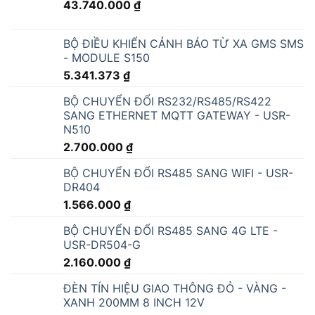
BỘ ĐIỀU KHIỂN CẢNH BÁO TỪ XA GMS SMS
- MODULE S150
5.341.373
₫
BỘ CHUYỂN ĐỔI RS232/RS485/RS422
SANG ETHERNET MQTT GATEWAY - USR-
N510
2.700.000
₫
BỘ CHUYỂN ĐỔI RS485 SANG WIFI - USR-
DR404
1.566.000
₫
BỘ CHUYỂN ĐỔI RS485 SANG 4G LTE -
USR-DR504-G
2.160.000
₫
ĐÈN TÍN HIỆU GIAO THÔNG ĐỎ - VÀNG -
XANH 200MM 8 INCH 12V
5.093.280
₫
ĐÈN THÁP TÍN HIỆU 3 MÀU 24V - M4F-