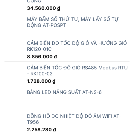
MÁY BẤM SỐ THỨ TỰ, MÁY LẤY SỐ TỰ
ĐỘNG AT-POSPT
CẢM BIẾN ĐO TỐC ĐỘ GIÓ VÀ HƯỚNG GIÓ
RK120-01C
8.856.000
₫
CẢM BIẾN TỐC ĐỘ GIÓ RS485 Modbus RTU
- RK100-02
1.728.000
₫
BẢNG LED NĂNG SUẤT AT-NS-6
ĐỒNG HỒ ĐO NHIỆT ĐỘ ĐỘ ẨM WIFI AT-
T956
2.258.280
₫
BẢNG LED HIỂN THỊ NHIỆT ĐỘ ĐỘ ẨM
CÔNG NGHIỆP AT-THMT-S