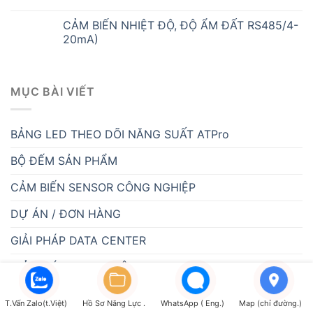
20mA)
MỤC BÀI VIẾT
BẢNG LED THEO DÕI NĂNG SUẤT ATPro
BỘ ĐẾM SẢN PHẨM
CẢM BIẾN SENSOR CÔNG NGHIỆP
DỰ ÁN / ĐƠN HÀNG
GIẢI PHÁP DATA CENTER
GIẢI PHÁP KIOSK THÔNG MINH
GIÁM SÁT NĂNG LƯỢNG
GIÁM SÁT NHIỆT ĐỘ
T.Vấn Zalo(t.Việt)
Hồ Sơ Năng Lực .
WhatsApp ( Eng.)
Map (chỉ đường.)
HỆ THỐNG CẢNH BÁO