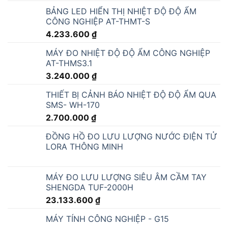
4.233.600
₫
MÁY ĐO NHIỆT ĐỘ ĐỘ ẨM CÔNG NGHIỆP
AT-THMS3.1
3.240.000
₫
THIẾT BỊ CẢNH BÁO NHIỆT ĐỘ ĐỘ ẨM QUA
SMS- WH-170
2.700.000
₫
ĐỒNG HỒ ĐO LƯU LƯỢNG NƯỚC ĐIỆN TỬ
LORA THÔNG MINH
MÁY ĐO LƯU LƯỢNG SIÊU ÂM CẦM TAY
SHENGDA TUF-2000H
23.133.600
₫
MÁY TÍNH CÔNG NGHIỆP - G15
43.740.000
₫