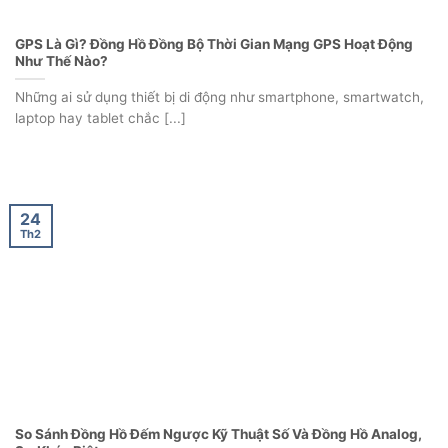
Như Thế Nào?
Những ai sử dụng thiết bị di động như smartphone, smartwatch,
laptop hay tablet chắc [...]
24
Th2
So Sánh Đồng Hồ Đếm Ngược Kỹ Thuật Số Và Đồng Hồ Analog,
Sự Khác Biệt.
Trên thị trường hiện nay, có hai loại đồng hồ đếm ngược phổ