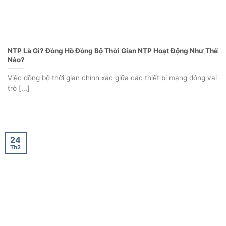
NTP Là Gì? Đồng Hồ Đồng Bộ Thời Gian NTP Hoạt Động Như Thế
Nào?
Việc đồng bộ thời gian chính xác giữa các thiết bị mạng đóng vai
trò [...]
24
Th2
GPS Là Gì? Đồng Hồ Đồng Bộ Thời Gian Mạng GPS Hoạt Động