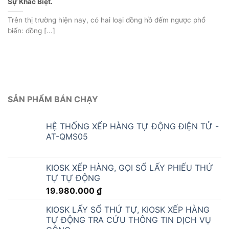
biến: đồng [...]
SẢN PHẨM BÁN CHẠY
HỆ THỐNG XẾP HÀNG TỰ ĐỘNG ĐIỆN TỬ -
AT-QMS05
KIOSK XẾP HÀNG, GỌI SỐ LẤY PHIẾU THỨ
TỰ TỰ ĐỘNG
19.980.000
₫
KIOSK LẤY SỐ THỨ TỰ, KIOSK XẾP HÀNG
TỰ ĐỘNG TRA CỨU THÔNG TIN DỊCH VỤ
CÔNG
34.560.000
₫