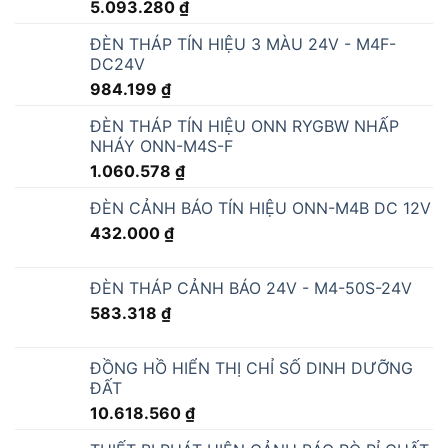
DC24V
984.199
₫
ĐÈN THÁP TÍN HIỆU ONN RYGBW NHẤP
NHÁY ONN-M4S-F
1.060.578
₫
ĐÈN CẢNH BÁO TÍN HIỆU ONN-M4B DC 12V
432.000
₫
ĐÈN THÁP CẢNH BÁO 24V - M4-50S-24V
583.318
₫
ĐỒNG HỒ HIỂN THỊ CHỈ SỐ DINH DƯỠNG
ĐẤT
10.618.560
₫
THIẾT BỊ PHÁT HIỆN CẢNH BÁO RÒ RỈ CHẤT
LỎNG NƯỚC A-LC1A
3.780.000
₫