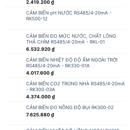
RK500-12
CẢM BIẾN ĐO MỨC NƯỚC, CHẤT LỎNG
THẢ CHÌM RS485/4-20mA - RKL-01
6.532.920
₫
CẢM BIẾN NHIỆT ĐỘ ĐỘ ẨM NGOÀI TRỜI
RS485/4-20mA - RK330-01A
4.017.600
₫
CẢM BIẾN CO2 TRONG NHÀ RS485/4-20mA
- RK300-03A
4.374.000
₫
CẢM BIẾN ĐO NỒNG ĐỘ BỤI RK300-02
7.625.880
₫
CẢM BIẾN NHIỆT ĐỘ HỒNG NGOẠI RK310-
03
5.188.320
₫