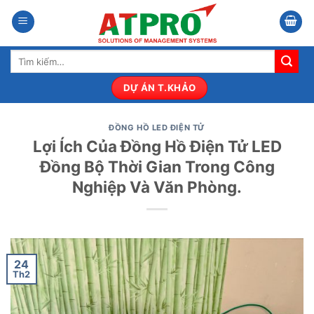
Bỏ
qua
nội
Tìm
dung
kiếm:
DỰ ÁN T.KHẢO
ĐỒNG HỒ LED ĐIỆN TỬ
Lợi Ích Của Đồng Hồ Điện Tử LED
Đồng Bộ Thời Gian Trong Công
Nghiệp Và Văn Phòng.
24
Th2