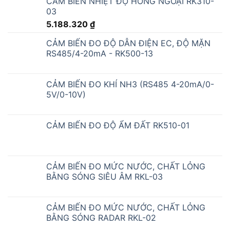
CẢM BIẾN ĐO ĐỘ DẪN ĐIỆN EC, ĐỘ MẶN
RS485/4-20mA - RK500-13
CẢM BIẾN ĐO KHÍ NH3 (RS485 4-20mA/0-
5V/0-10V)
CẢM BIẾN ĐO ĐỘ ẨM ĐẤT RK510-01
CẢM BIẾN ĐO MỨC NƯỚC, CHẤT LỎNG
BẰNG SÓNG SIÊU ÂM RKL-03
CẢM BIẾN ĐO MỨC NƯỚC, CHẤT LỎNG
BẰNG SÓNG RADAR RKL-02
CẢM BIẾN NHIỆT ĐỘ, ĐỘ ẨM ĐẤT RS485/4-