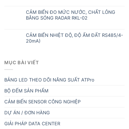
CẢM BIẾN ĐO MỨC NƯỚC, CHẤT LỎNG
BẰNG SÓNG RADAR RKL-02
CẢM BIẾN NHIỆT ĐỘ, ĐỘ ẨM ĐẤT RS485/4-
20mA)
MỤC BÀI VIẾT
BẢNG LED THEO DÕI NĂNG SUẤT ATPro
BỘ ĐẾM SẢN PHẨM
CẢM BIẾN SENSOR CÔNG NGHIỆP
DỰ ÁN / ĐƠN HÀNG
GIẢI PHÁP DATA CENTER