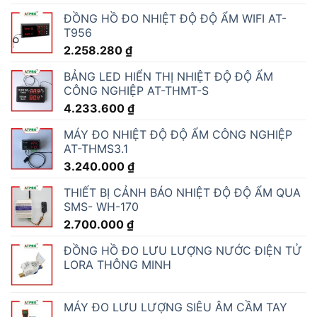
ĐỒNG HỒ ĐO NHIỆT ĐỘ ĐỘ ẨM WIFI AT-
T956
2.258.280
₫
BẢNG LED HIỂN THỊ NHIỆT ĐỘ ĐỘ ẨM
CÔNG NGHIỆP AT-THMT-S
4.233.600
₫
MÁY ĐO NHIỆT ĐỘ ĐỘ ẨM CÔNG NGHIỆP
AT-THMS3.1
3.240.000
₫
THIẾT BỊ CẢNH BÁO NHIỆT ĐỘ ĐỘ ẨM QUA
SMS- WH-170
2.700.000
₫
ĐỒNG HỒ ĐO LƯU LƯỢNG NƯỚC ĐIỆN TỬ
LORA THÔNG MINH
MÁY ĐO LƯU LƯỢNG SIÊU ÂM CẦM TAY