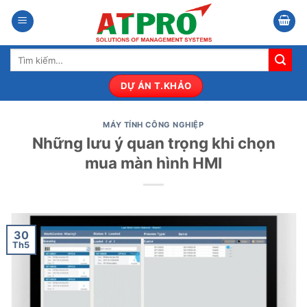
Bỏ
qua
nội
Tìm
dung
kiếm:
DỰ ÁN T.KHẢO
MÁY TÍNH CÔNG NGHIỆP
Những lưu ý quan trọng khi chọn
mua màn hình HMI
30
Th5