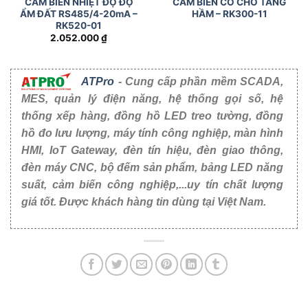
CẢM BIẾN NHIỆT ĐỘ ĐỘ
CẢM BIẾN CO CHO TẦNG
ẨM ĐẤT RS485/4-20mA –
HẦM – RK300-11
RK520-01
2.052.000
₫
ATPro
- Cung cấp phần mềm SCADA,
MES, quản lý điện năng, hệ thống gọi số, hệ
thống xếp hàng, đồng hồ LED treo tường, đồng
hồ đo lưu lượng, máy tính công nghiệp, màn hình
HMI, IoT Gateway, đèn tín hiệu, đèn giao thông,
đèn máy CNC, bộ đếm sản phẩm, bảng LED năng
suất, cảm biến công nghiệp,...uy tín chất lượng
giá tốt. Được khách hàng tin dùng tại Việt Nam.