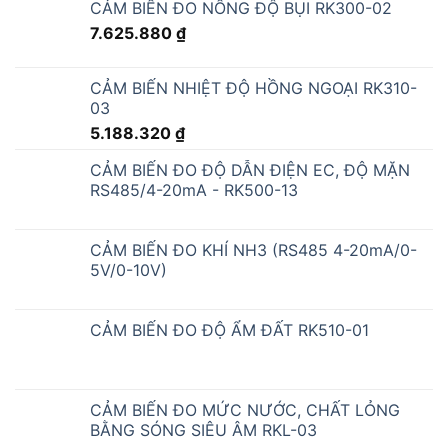
CẢM BIẾN ĐO NỒNG ĐỘ BỤI RK300-02
7.625.880
₫
CẢM BIẾN NHIỆT ĐỘ HỒNG NGOẠI RK310-
03
5.188.320
₫
CẢM BIẾN ĐO ĐỘ DẪN ĐIỆN EC, ĐỘ MẶN
RS485/4-20mA - RK500-13
CẢM BIẾN ĐO KHÍ NH3 (RS485 4-20mA/0-
5V/0-10V)
CẢM BIẾN ĐO ĐỘ ẨM ĐẤT RK510-01
CẢM BIẾN ĐO MỨC NƯỚC, CHẤT LỎNG
BẰNG SÓNG SIÊU ÂM RKL-03