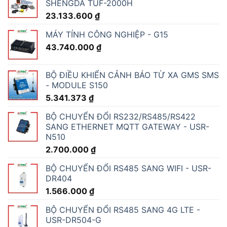
SHENGDA TUF-2000H
23.133.600
₫
MÁY TÍNH CÔNG NGHIỆP - G15
43.740.000
₫
BỘ ĐIỀU KHIỂN CẢNH BÁO TỪ XA GMS SMS
- MODULE S150
5.341.373
₫
BỘ CHUYỂN ĐỔI RS232/RS485/RS422
SANG ETHERNET MQTT GATEWAY - USR-
N510
2.700.000
₫
BỘ CHUYỂN ĐỔI RS485 SANG WIFI - USR-
DR404
1.566.000
₫
BỘ CHUYỂN ĐỔI RS485 SANG 4G LTE -
USR-DR504-G