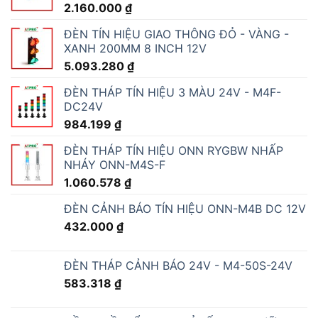
2.160.000
₫
ĐÈN TÍN HIỆU GIAO THÔNG ĐỎ - VÀNG -
XANH 200MM 8 INCH 12V
5.093.280
₫
ĐÈN THÁP TÍN HIỆU 3 MÀU 24V - M4F-
DC24V
984.199
₫
ĐÈN THÁP TÍN HIỆU ONN RYGBW NHẤP
NHÁY ONN-M4S-F
1.060.578
₫
ĐÈN CẢNH BÁO TÍN HIỆU ONN-M4B DC 12V
432.000
₫
ĐÈN THÁP CẢNH BÁO 24V - M4-50S-24V
583.318
₫