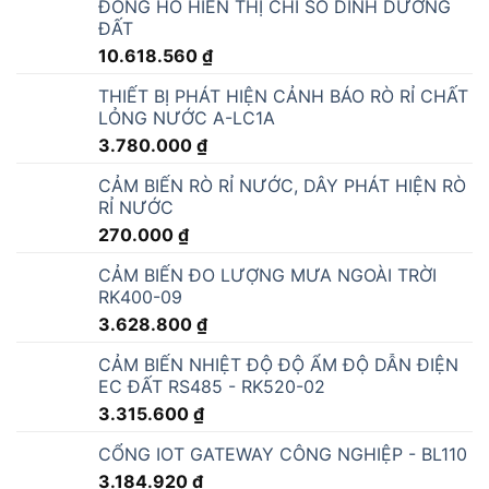
ĐỒNG HỒ HIỂN THỊ CHỈ SỐ DINH DƯỠNG
ĐẤT
10.618.560
₫
THIẾT BỊ PHÁT HIỆN CẢNH BÁO RÒ RỈ CHẤT
LỎNG NƯỚC A-LC1A
3.780.000
₫
CẢM BIẾN RÒ RỈ NƯỚC, DÂY PHÁT HIỆN RÒ
RỈ NƯỚC
270.000
₫
CẢM BIẾN ĐO LƯỢNG MƯA NGOÀI TRỜI
RK400-09
3.628.800
₫
CẢM BIẾN NHIỆT ĐỘ ĐỘ ẨM ĐỘ DẪN ĐIỆN
EC ĐẤT RS485 - RK520-02
3.315.600
₫
CỔNG IOT GATEWAY CÔNG NGHIỆP - BL110
3.184.920
₫