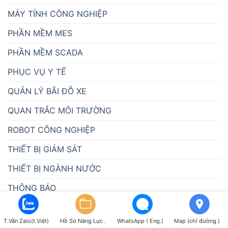
MÁY TÍNH CÔNG NGHIỆP
PHẦN MỀM MES
PHẦN MỀM SCADA
PHỤC VỤ Y TẾ
QUẢN LÝ BÃI ĐỖ XE
QUAN TRẮC MÔI TRƯỜNG
ROBOT CÔNG NGHIỆP
THIẾT BỊ GIÁM SÁT
THIẾT BỊ NGÀNH NƯỚC
THÔNG BÁO
TỰ ĐỘNG HÓA
T.Vấn Zalo(t.Việt)
Hồ Sơ Năng Lực .
WhatsApp ( Eng.)
Map (chỉ đường.)
TUYỂN DỤNG