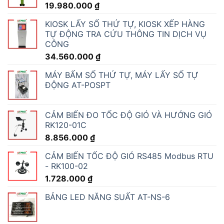
19.980.000
₫
KIOSK LẤY SỐ THỨ TỰ, KIOSK XẾP HÀNG
TỰ ĐỘNG TRA CỨU THÔNG TIN DỊCH VỤ
CÔNG
34.560.000
₫
MÁY BẤM SỐ THỨ TỰ, MÁY LẤY SỐ TỰ
ĐỘNG AT-POSPT
CẢM BIẾN ĐO TỐC ĐỘ GIÓ VÀ HƯỚNG GIÓ
RK120-01C
8.856.000
₫
CẢM BIẾN TỐC ĐỘ GIÓ RS485 Modbus RTU
- RK100-02
1.728.000
₫
BẢNG LED NĂNG SUẤT AT-NS-6