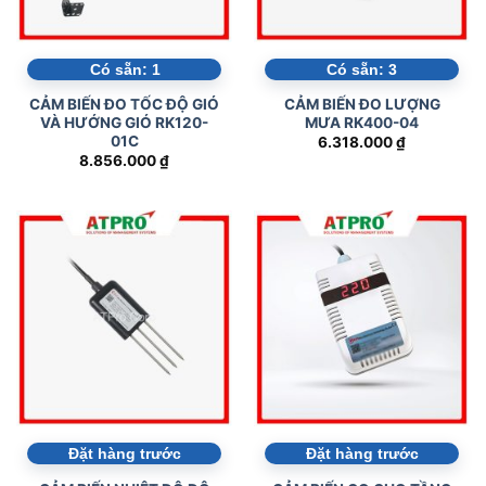
Có sẵn:
1
Có sẵn:
3
CẢM BIẾN ĐO TỐC ĐỘ GIÓ
CẢM BIẾN ĐO LƯỢNG
VÀ HƯỚNG GIÓ RK120-
MƯA RK400-04
01C
6.318.000
₫
8.856.000
₫
Đặt hàng trước
Đặt hàng trước