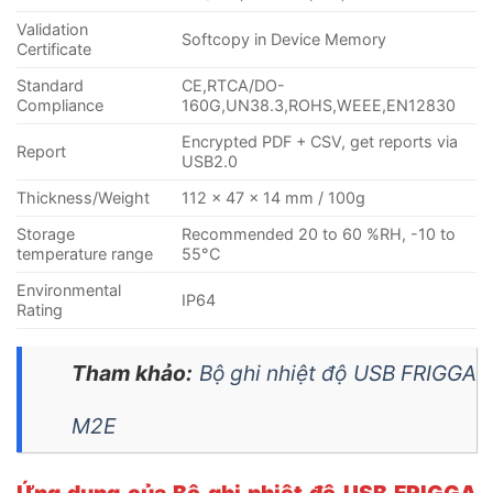
Validation
Softcopy in Device Memory
Certificate
Standard
CE,RTCA/DO-
Compliance
160G,UN38.3,ROHS,WEEE,EN12830
Encrypted PDF + CSV, get reports via
Report
USB2.0
Thickness/Weight
112 x 47 x 14 mm / 100g
Storage
Recommended 20 to 60 %RH, -10 to
temperature range
55°C
Environmental
IP64
Rating
Tham khảo:
Bộ ghi nhiệt độ USB FRIGGA
M2E