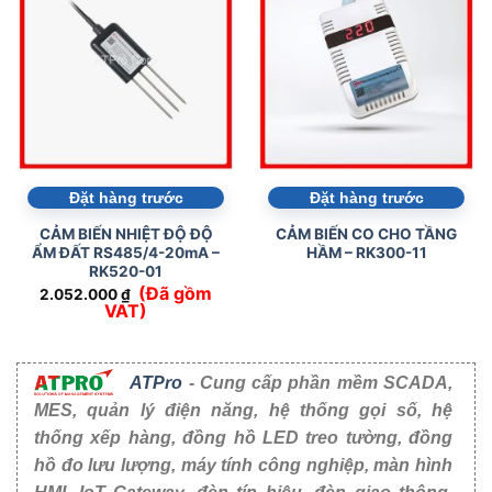
Đặt hàng trước
Đặt hàng trước
CẢM BIẾN NHIỆT ĐỘ ĐỘ
CẢM BIẾN CO CHO TẦNG
ẨM ĐẤT RS485/4-20mA –
HẦM – RK300-11
RK520-01
(Đã gồm
2.052.000
₫
VAT)
ATPro
- Cung cấp phần mềm SCADA,
MES, quản lý điện năng, hệ thống gọi số, hệ
thống xếp hàng, đồng hồ LED treo tường, đồng
hồ đo lưu lượng, máy tính công nghiệp, màn hình