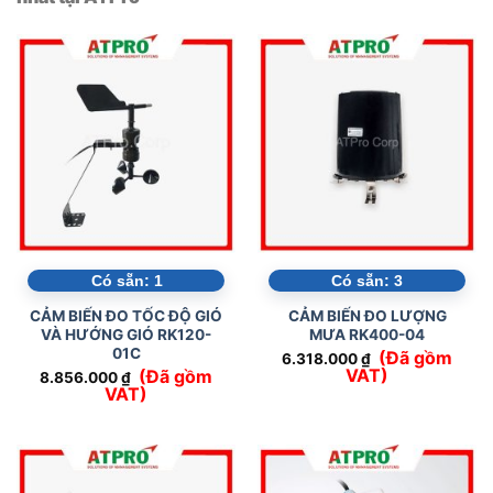
Có sẵn:
1
Có sẵn:
3
CẢM BIẾN ĐO TỐC ĐỘ GIÓ
CẢM BIẾN ĐO LƯỢNG
VÀ HƯỚNG GIÓ RK120-
MƯA RK400-04
01C
(Đã gồm
6.318.000
₫
VAT)
(Đã gồm
8.856.000
₫
VAT)