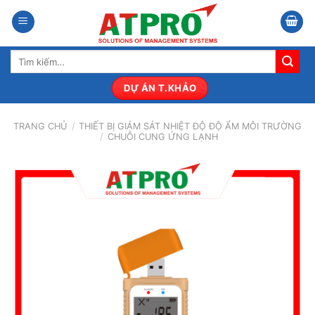
Bỏ
qua
nội
Tìm
dung
kiếm:
DỰ ÁN T.KHẢO
TRANG CHỦ
/
THIẾT BỊ GIÁM SÁT NHIỆT ĐỘ ĐỘ ẨM MÔI TRƯỜNG
/
CHUỖI CUNG ỨNG LẠNH