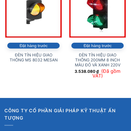
Đặt hàng trước
Đặt hàng trước
ĐÈN TÍN HIỆU GIAO
ĐÈN TÍN HIỆU GIAO
THÔNG MS 8032 MESAN
THÔNG 200MM 8 INCH
MÀU ĐỎ VÀ XANH 220V
(Đã gồm
3.538.080
₫
VAT)
CÔNG TY CỔ PHẦN GIẢI PHÁP KỸ THUẬT ẤN
TƯỢNG