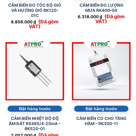
CẢM BIẾN ĐO TỐC ĐỘ GIÓ
CẢM BIẾN ĐO LƯỢNG
VÀ HƯỚNG GIÓ RK120-
MƯA RK400-04
01C
(Đã gồm
6.318.000
₫
VAT)
(Đã gồm
8.856.000
₫
VAT)
Đặt hàng trước
Đặt hàng trước
CẢM BIẾN NHIỆT ĐỘ ĐỘ
CẢM BIẾN CO CHO TẦNG
ẨM ĐẤT RS485/4-20mA –
HẦM – RK300-11
RK520-01
(Đã gồm
2.052.000
₫