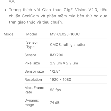
v.v.
Tương thích với Giao thức GigE Vision V2.0, tiêu
chuẩn GenlCam và phần mềm của bên thứ ba dựa
trên giao thức và tiêu chuẩn.
Model
Model
MV-CE020-10GC
Sensor
CMOS, rolling shutter
Type
Sensor
IMX290
Pixel size
2.9 μm × 2.9 μm
Sensor size
1/2.8″
Resolution
1920 × 1080
Max. Frame
58 fps
Rate
Dynamic
74 dB
range