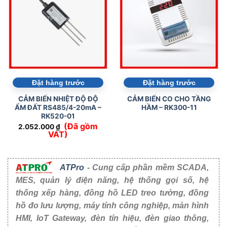
Đặt hàng trước
Đặt hàng trước
CẢM BIẾN NHIỆT ĐỘ ĐỘ
CẢM BIẾN CO CHO TẦNG
ẨM ĐẤT RS485/4-20mA –
HẦM – RK300-11
RK520-01
(Đã gồm
2.052.000
₫
VAT)
ATPro
- Cung cấp phần mềm SCADA,
MES, quản lý điện năng, hệ thống gọi số, hệ
thống xếp hàng, đồng hồ LED treo tường, đồng
hồ đo lưu lượng, máy tính công nghiệp, màn hình
HMI, IoT Gateway, đèn tín hiệu, đèn giao thông,