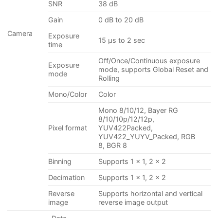
SNR
38 dB
Gain
0 dB to 20 dB
Camera
Exposure
15 μs to 2 sec
time
Off/Once/Continuous exposure
Exposure
mode, supports Global Reset and
mode
Rolling
Mono/Color
Color
Mono 8/10/12, Bayer RG
8/10/10p/12/12p,
Pixel format
YUV422Packed,
YUV422_YUYV_Packed, RGB
8, BGR 8
Binning
Supports 1 × 1, 2 × 2
Decimation
Supports 1 × 1, 2 × 2
Reverse
Supports horizontal and vertical
image
reverse image output