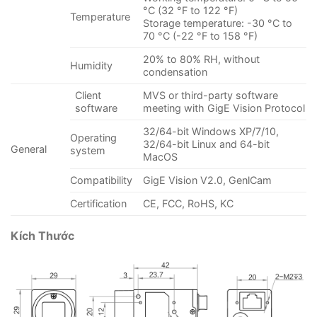
°C (32 °F to 122 °F)
Temperature
Storage temperature: -30 °C to
70 °C (-22 °F to 158 °F)
20% to 80% RH, without
Humidity
condensation
Client
MVS or third-party software
software
meeting with GigE Vision Protocol
32/64-bit Windows XP/7/10,
Operating
32/64-bit Linux and 64-bit
General
system
MacOS
Compatibility
GigE Vision V2.0, GenlCam
Certification
CE, FCC, RoHS, KC
Kích Thước