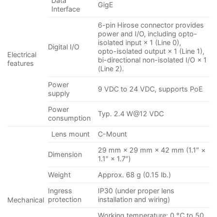
Data
GigE
Interface
6-pin Hirose connector provides
power and I/O, including opto-
isolated input × 1 (Line 0),
Digital I/O
opto-isolated output × 1 (Line 1),
Electrical
bi-directional non-isolated I/O × 1
features
(Line 2).
Power
9 VDC to 24 VDC, supports PoE
supply
Power
Typ. 2.4 W@12 VDC
consumption
Lens mount
C-Mount
29 mm × 29 mm × 42 mm (1.1″ ×
Dimension
1.1″ × 1.7″)
Weight
Approx. 68 g (0.15 lb.)
Ingress
IP30 (under proper lens
protection
installation and wiring)
Mechanical
Working temperature: 0 °C to 50