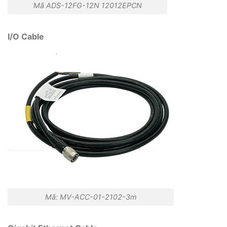
Mã ADS-12FG-12N 12012EPCN
I/O Cable
Mã: MV-ACC-01-2102-3m