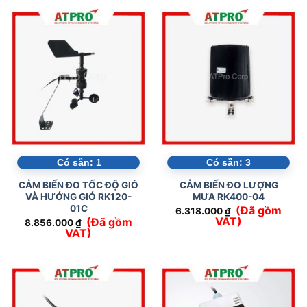
Có sẵn:
1
Có sẵn:
3
CẢM BIẾN ĐO TỐC ĐỘ GIÓ
CẢM BIẾN ĐO LƯỢNG
VÀ HƯỚNG GIÓ RK120-
MƯA RK400-04
01C
(Đã gồm
6.318.000
₫
VAT)
(Đã gồm
8.856.000
₫
VAT)