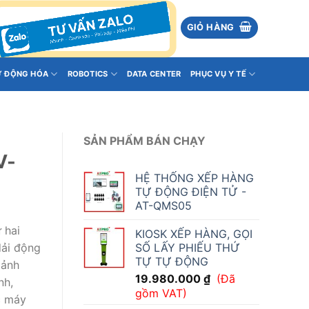
GIỎ HÀNG
Ự ĐỘNG HÓA
ROBOTICS
DATA CENTER
PHỤC VỤ Y TẾ
SẢN PHẨM BÁN CHẠY
V-
HỆ THỐNG XẾP HÀNG
TỰ ĐỘNG ĐIỆN TỬ -
AT-QMS05
 hai
KIOSK XẾP HÀNG, GỌI
SỐ LẤY PHIẾU THỨ
dải động
TỰ TỰ ĐỘNG
 ảnh
19.980.000
₫
(Đã
nh,
gồm VAT)
c máy