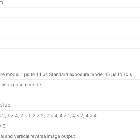
μm
re mode: 1 μs to 14 μs Standard exposure mode: 15 μs to 10 s
uous exposure mode
2/12p
 2, 1 × 4, 2 × 1, 2 × 2, 2 × 4, 4 × 1, 4 × 2, 4 × 4
× 2
al and vertical reverse image output