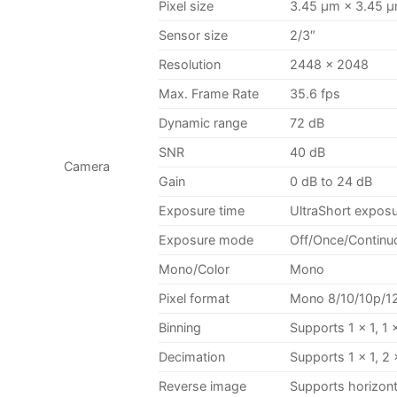
Pixel size
3.45 μm × 3.45 
Sensor size
2/3″
Resolution
2448 × 2048
Max. Frame Rate
35.6 fps
Dynamic range
72 dB
SNR
40 dB
Camera
Gain
0 dB to 24 dB
Exposure time
UltraShort exposu
Exposure mode
Off/Once/Contin
Mono/Color
Mono
Pixel format
Mono 8/10/10p/1
Binning
Supports 1 × 1, 1 ×
Decimation
Supports 1 × 1, 2 
Reverse image
Supports horizont