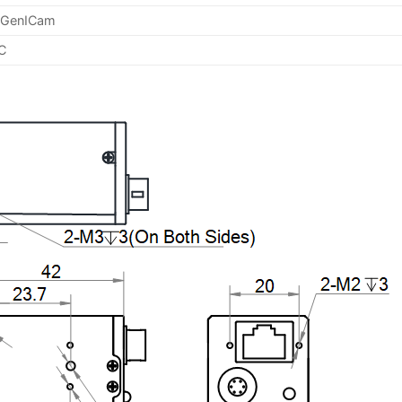
, GenICam
C