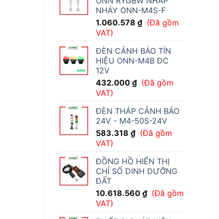
ONN RYGBW NHẤP
NHÁY ONN-M4S-F
1.060.578
₫
(Đã gồm
VAT)
ĐÈN CẢNH BÁO TÍN
HIỆU ONN-M4B DC
12V
432.000
₫
(Đã gồm
VAT)
ĐÈN THÁP CẢNH BÁO
24V - M4-50S-24V
583.318
₫
(Đã gồm
VAT)
ĐỒNG HỒ HIỂN THỊ
CHỈ SỐ DINH DƯỠNG
ĐẤT
10.618.560
₫
(Đã gồm
VAT)