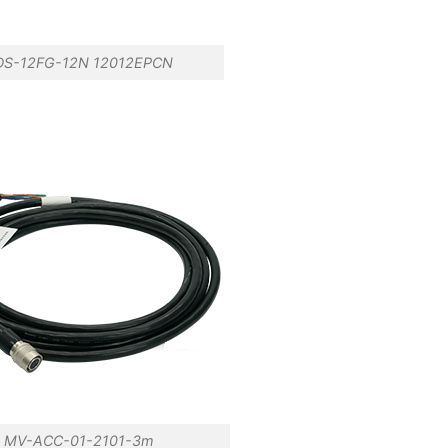
DS-12FG-12N 12012EPCN
 MV-ACC-01-2101-3m