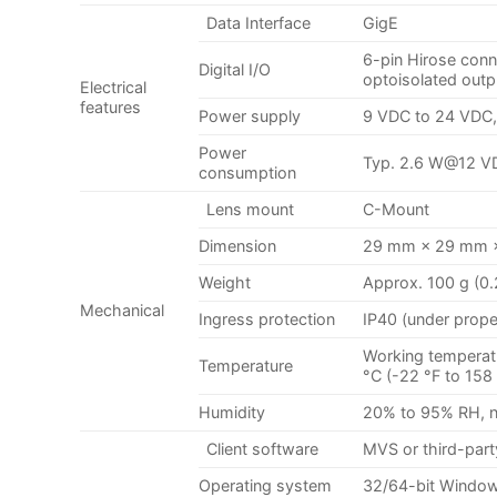
Data Interface
GigE
6-pin Hirose conne
Digital I/O
optoisolated outpu
Electrical
features
Power supply
9 VDC to 24 VDC,
Power
Typ. 2.6 W@12 V
consumption
Lens mount
C-Mount
Dimension
29 mm × 29 mm × 4
Weight
Approx. 100 g (0.2
Mechanical
Ingress protection
IP40 (under proper
Working temperatu
Temperature
°C (-22 °F to 158
Humidity
20% to 95% RH, 
Client software
MVS or third-part
Operating system
32/64-bit Window