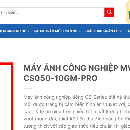
ìm
iếm:
 BỊ NGÀNH NƯỚC
QUAN TRẮC MÔI TRƯỜNG
GIẢI PHÁP QUẢN LÝ
T
MÁY ẢNH CÔNG NGHIỆP M
CS050-10GM-PRO
Máy ảnh công nghiệp dòng CS-Series thế hệ thứ
mới được trang bị cảm biến hình ảnh tuyệt vời, 
cao, tỷ lệ tín hiệu trên nhiễu tốt, chất lượng hình
vượt mong đợi, thiết kế tiêu thụ điện năng ổn đị
tương thích với các giao thức tiêu chuẩn thị giá