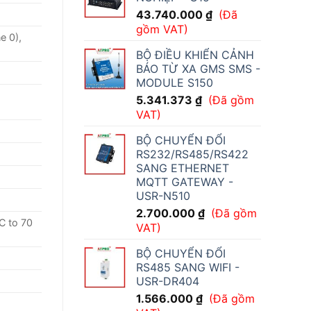
43.740.000
₫
(Đã
gồm VAT)
e 0),
BỘ ĐIỀU KHIỂN CẢNH
BÁO TỪ XA GMS SMS -
MODULE S150
5.341.373
₫
(Đã gồm
VAT)
BỘ CHUYỂN ĐỔI
RS232/RS485/RS422
SANG ETHERNET
MQTT GATEWAY -
USR-N510
2.700.000
₫
(Đã gồm
C to 70
VAT)
BỘ CHUYỂN ĐỔI
RS485 SANG WIFI -
USR-DR404
1.566.000
₫
(Đã gồm