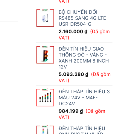
VAT)
BỘ CHUYỂN ĐỔI
RS485 SANG 4G LTE -
USR-DR504-G
2.160.000
₫
(Đã gồm
VAT)
ĐÈN TÍN HIỆU GIAO
THÔNG ĐỎ - VÀNG -
XANH 200MM 8 INCH
12V
5.093.280
₫
(Đã gồm
VAT)
ĐÈN THÁP TÍN HIỆU 3
MÀU 24V - M4F-
DC24V
984.199
₫
(Đã gồm
VAT)
ĐÈN THÁP TÍN HIỆU