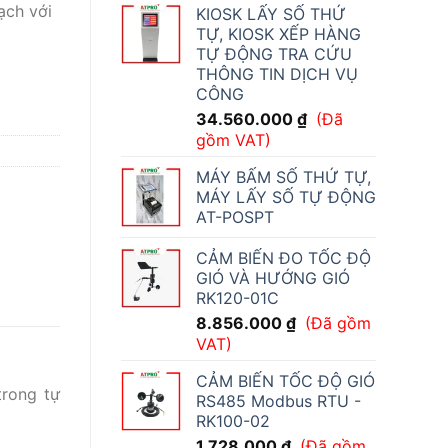
ạch với
KIOSK LẤY SỐ THỨ
TỰ, KIOSK XẾP HÀNG
TỰ ĐỘNG TRA CỨU
THÔNG TIN DỊCH VỤ
CÔNG
34.560.000
₫
(Đã
gồm VAT)
MÁY BẤM SỐ THỨ TỰ,
MÁY LẤY SỐ TỰ ĐỘNG
AT-POSPT
CẢM BIẾN ĐO TỐC ĐỘ
GIÓ VÀ HƯỚNG GIÓ
RK120-01C
8.856.000
₫
(Đã gồm
VAT)
CẢM BIẾN TỐC ĐỘ GIÓ
trong tự
RS485 Modbus RTU -
RK100-02
1.728.000
₫
(Đã gồm