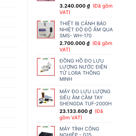
3.240.000
₫
(Đã gồm
VAT)
THIẾT BỊ CẢNH BÁO
NHIỆT ĐỘ ĐỘ ẨM QUA
SMS- WH-170
2.700.000
₫
(Đã gồm
VAT)
ĐỒNG HỒ ĐO LƯU
LƯỢNG NƯỚC ĐIỆN
TỬ LORA THÔNG
MINH
MÁY ĐO LƯU LƯỢNG
SIÊU ÂM CẦM TAY
SHENGDA TUF-2000H
23.133.600
₫
(Đã
gồm VAT)
MÁY TÍNH CÔNG
NGHIỆP - G15