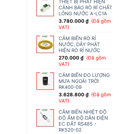
THIẾT BỊ PHÁT HIỆN
CẢNH BÁO RÒ RỈ CHẤT
LỎNG NƯỚC A-LC1A
3.780.000
₫
(Đã gồm
VAT)
CẢM BIẾN RÒ RỈ
NƯỚC, DÂY PHÁT
HIỆN RÒ RỈ NƯỚC
270.000
₫
(Đã gồm
VAT)
CẢM BIẾN ĐO LƯỢNG
MƯA NGOÀI TRỜI
RK400-09
3.628.800
₫
(Đã gồm
VAT)
CẢM BIẾN NHIỆT ĐỘ
ĐỘ ẨM ĐỘ DẪN ĐIỆN
EC ĐẤT RS485 -
RK520-02