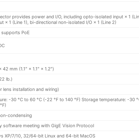
ctor provides power and I/O, including opto-isolated input × 1 (Lin
t × 1 (Line 1), bi-directional non-isolated I/O × 1 (Line 2)
 supports PoE
DC
2 mm (1.1″ × 1.1″ × 1.2″)
2 lb.)
 lens installation and wiring)
re: -30 °C to 60 °C (-22 °F to 140 °F) Storage temperature: -30 °
 °F)
non-condensing
y software meeting with GigE Vision Protocol
s XP/7/10, 32/64-bit Linux and 64-bit MacOS