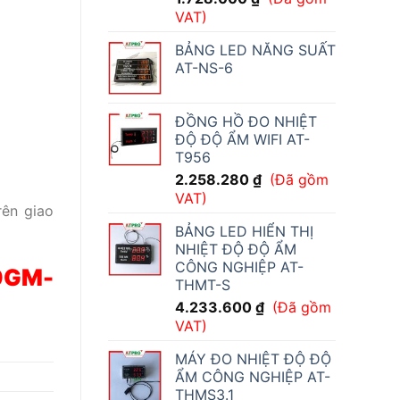
VAT)
BẢNG LED NĂNG SUẤT
AT-NS-6
ĐỒNG HỒ ĐO NHIỆT
ĐỘ ĐỘ ẨM WIFI AT-
T956
2.258.280
₫
(Đã gồm
VAT)
rên giao
BẢNG LED HIỂN THỊ
NHIỆT ĐỘ ĐỘ ẨM
CÔNG NGHIỆP AT-
0GM-
THMT-S
4.233.600
₫
(Đã gồm
VAT)
MÁY ĐO NHIỆT ĐỘ ĐỘ
ẨM CÔNG NGHIỆP AT-
THMS3.1