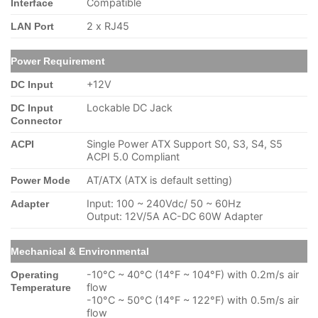
Compatible
Interface
2 x RJ45
LAN Port
Power Requirement
+12V
DC Input
Lockable DC Jack
DC Input
Connector
Single Power ATX Support S0, S3, S4, S5
ACPI
ACPI 5.0 Compliant
AT/ATX (ATX is default setting)
Power Mode
Input: 100 ~ 240Vdc/ 50 ~ 60Hz
Adapter
Output: 12V/5A AC-DC 60W Adapter
Mechanical & Environmental
-10°C ~ 40°C (14°F ~ 104°F) with 0.2m/s air
Operating
flow
Temperature
-10°C ~ 50°C (14°F ~ 122°F) with 0.5m/s air
flow