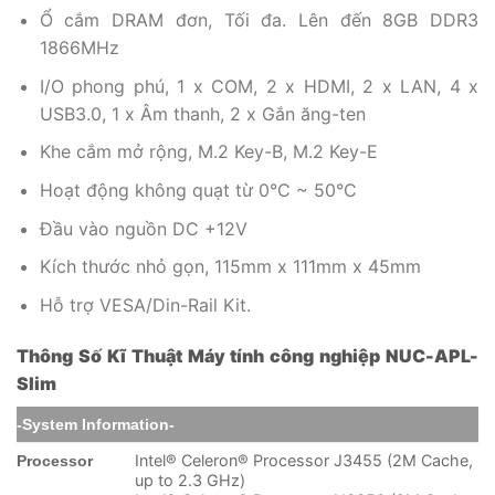
Ổ cắm DRAM đơn, Tối đa. Lên đến 8GB DDR3
1866MHz
I/O phong phú, 1 x COM, 2 x HDMI, 2 x LAN, 4 x
USB3.0, 1 x Âm thanh, 2 x Gắn ăng-ten
Khe cắm mở rộng, M.2 Key-B, M.2 Key-E
Hoạt động không quạt từ 0°C ~ 50°C
Đầu vào nguồn DC +12V
Kích thước nhỏ gọn, 115mm x 111mm x 45mm
Hỗ trợ VESA/Din-Rail Kit.
Thông Số Kĩ Thuật Máy tính công nghiệp NUC-APL-
Slim
-System Information-
Intel® Celeron® Processor J3455 (2M Cache,
Processor
up to 2.3 GHz)