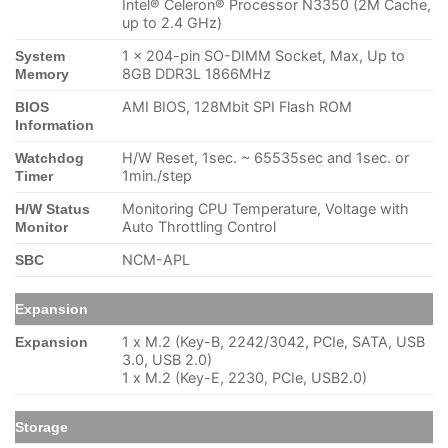
Intel® Celeron® Processor N3350 (2M Cache,
up to 2.4 GHz)
1 x 204-pin SO-DIMM Socket, Max, Up to
System
8GB DDR3L 1866MHz
Memory
AMI BIOS, 128Mbit SPI Flash ROM
BIOS
Information
H/W Reset, 1sec. ~ 65535sec and 1sec. or
Watchdog
1min./step
Timer
Monitoring CPU Temperature, Voltage with
H/W Status
Auto Throttling Control
Monitor
NCM-APL
SBC
Expansion
1 x M.2 (Key-B, 2242/3042, PCIe, SATA, USB
Expansion
3.0, USB 2.0)
1 x M.2 (Key-E, 2230, PCIe, USB2.0)
Storage