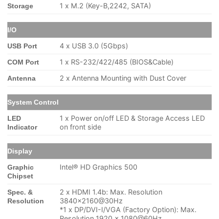
1 x M.2 (Key-B,2242, SATA)
Storage
I/O
4 x USB 3.0 (5Gbps)
USB Port
1 x RS-232/422/485 (BIOS&Cable)
COM Port
2 x Antenna Mounting with Dust Cover
Antenna
System Control
1 x Power on/off LED & Storage Access LED
LED
on front side
Indicator
Display
Intel® HD Graphics 500
Graphic
Chipset
2 x HDMI 1.4b: Max. Resolution
Spec. &
3840×2160@30Hz
Resolution
*1 x DP/DVI-I/VGA (Factory Option): Max.
Resolution 1920 x 1080@60Hz