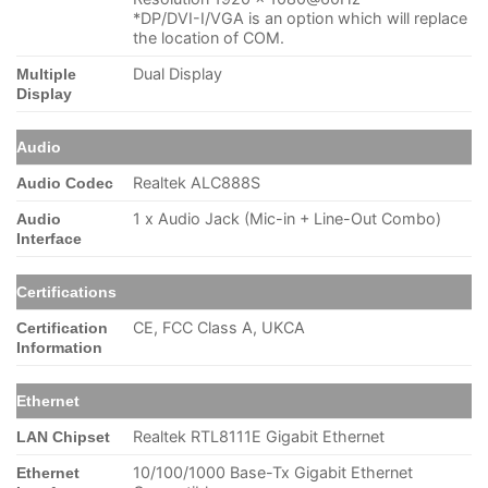
*DP/DVI-I/VGA is an option which will replace
the location of COM.
Dual Display
Multiple
Display
Audio
Realtek ALC888S
Audio Codec
1 x Audio Jack (Mic-in + Line-Out Combo)
Audio
Interface
Certifications
CE, FCC Class A, UKCA
Certification
Information
Ethernet
Realtek RTL8111E Gigabit Ethernet
LAN Chipset
10/100/1000 Base-Tx Gigabit Ethernet
Ethernet