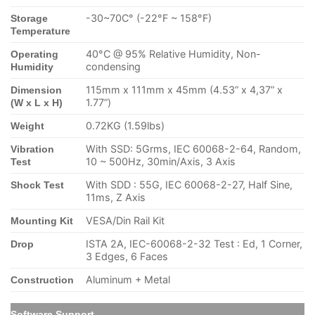
-30~70C° (-22°F ~ 158°F)
Storage
Temperature
40°C @ 95% Relative Humidity, Non-
Operating
condensing
Humidity
115mm x 111mm x 45mm (4.53” x 4,37” x
Dimension
1.77”)
(W x L x H)
0.72KG (1.59lbs)
Weight
With SSD: 5Grms, IEC 60068-2-64, Random,
Vibration
10 ~ 500Hz, 30min/Axis, 3 Axis
Test
With SDD : 55G, IEC 60068-2-27, Half Sine,
Shock Test
11ms, Z Axis
VESA/Din Rail Kit
Mounting Kit
ISTA 2A, IEC-60068-2-32 Test : Ed, 1 Corner,
Drop
3 Edges, 6 Faces
Aluminum + Metal
Construction
Software Support