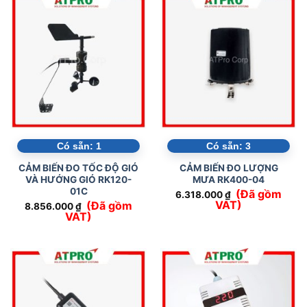
Có sẵn:
1
Có sẵn:
3
CẢM BIẾN ĐO TỐC ĐỘ GIÓ
CẢM BIẾN ĐO LƯỢNG
VÀ HƯỚNG GIÓ RK120-
MƯA RK400-04
01C
(Đã gồm
6.318.000
₫
VAT)
(Đã gồm
8.856.000
₫
VAT)