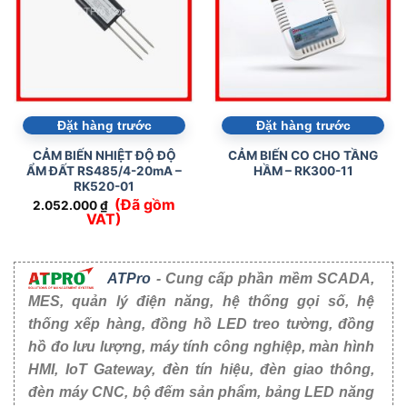
Đặt hàng trước
Đặt hàng trước
CẢM BIẾN NHIỆT ĐỘ ĐỘ
CẢM BIẾN CO CHO TẦNG
ẨM ĐẤT RS485/4-20mA –
HẦM – RK300-11
RK520-01
(Đã gồm
2.052.000
₫
VAT)
ATPro
- Cung cấp phần mềm SCADA,
MES, quản lý điện năng, hệ thống gọi số, hệ
thống xếp hàng, đồng hồ LED treo tường, đồng
hồ đo lưu lượng, máy tính công nghiệp, màn hình
HMI, IoT Gateway, đèn tín hiệu, đèn giao thông,
đèn máy CNC, bộ đếm sản phẩm, bảng LED năng