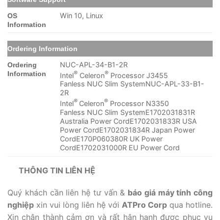
Win 10, Linux
OS
Information
Ordering Information
NUC-APL-34-B1-2R
Ordering
®
®
Information
Intel
Celeron
Processor J3455
Fanless NUC Slim SystemNUC-APL-33-B1-
2R
®
®
Intel
Celeron
Processor N3350
Fanless NUC Slim SystemE1702031831R
Australia Power CordE1702031833R USA
Power CordE1702031834R Japan Power
CordE170P060380R UK Power
CordE1702031000R EU Power Cord
THÔNG TIN LIÊN HỆ
Sự
Quý khách cần liên hệ tư vấn &
báo giá máy tính công
nghiệp
xin vui lòng liên hệ với
ATPro Corp
qua hotline.
Xin chân thành cảm ơn và rất hân hạnh được phục vụ